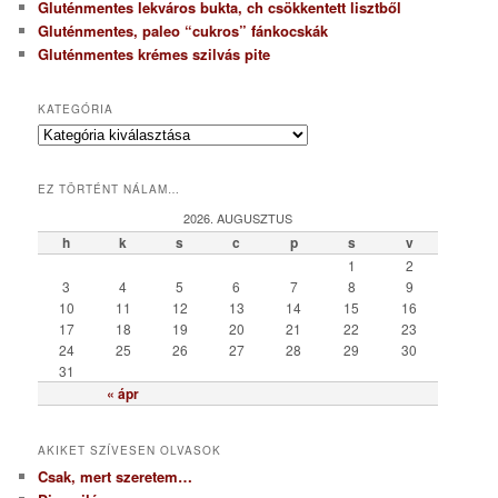
Gluténmentes lekváros bukta, ch csökkentett lisztből
Gluténmentes, paleo “cukros” fánkocskák
Gluténmentes krémes szilvás pite
KATEGÓRIA
K
a
t
EZ TÖRTÉNT NÁLAM…
e
g
2026. AUGUSZTUS
ó
h
k
s
c
p
s
v
r
1
2
i
3
4
5
6
7
8
9
a
10
11
12
13
14
15
16
17
18
19
20
21
22
23
24
25
26
27
28
29
30
31
« ápr
AKIKET SZÍVESEN OLVASOK
Csak, mert szeretem…