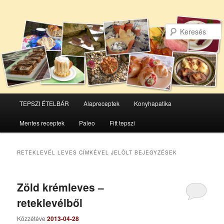
Főmenü
TEPSZI ÉTELBÁR
Alapreceptek
Konyhapatika
Tovább
Tovább
Mentes receptek
Paleo
Fitt tepszi
az
a
elsődleges
másodlagos
RETEKLEVÉL LEVES
CÍMKÉVEL JELÖLT BEJEGYZÉSEK
tartalomra
tartalomra
Zöld krémleves –
reteklevélből
Közzétéve
2013-04-28