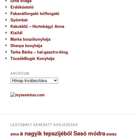
Dina világa
Erdőkóstoló
Fakanálforgató tollforgató
Gyömbér
Kakukkfű – Hortobágyi Anna
Kisildi
Marka boszikonyhája
Sherpa konyhája
Tarka Bárka – hal-gasztro-blog
TücsökBogár Konyhája
ARCHÍVUM
A
r
c
h
í
v
u
m
LEGTÖBBET KERESETT KIFEJEZÉSEK
a nagyik tepszijéből Sasó módra
ataisz
alma