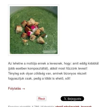
Az lehetne a mottója ennek a levesnek, hogy: amit eddig kidobtál
(jobb esetben komposztáltál), abból most főzzünk levest!
Tényleg sok olyan zöldség van, aminek bizonyos részeit
fogyasztjuk csak, pedig a többi is ehető, sőt!
Folytatás
→
Ennyien olvasták: 4 786
|
Kategória:
ehető növényeink
,
levesek
,