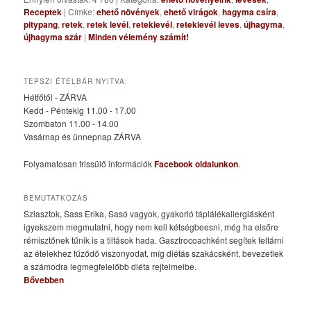
Receptek
|
Címke:
ehető növények
,
ehető virágok
,
hagyma csíra
,
pitypang
,
retek
,
retek levél
,
reteklevél
,
reteklevél leves
,
újhagyma
,
újhagyma szár
|
Minden vélemény számít!
TEPSZI ÉTELBÁR NYITVA:
Hétfőtől - ZÁRVA
Kedd - Péntekig 11.00 - 17.00
Szombaton 11.00 - 14.00
Vasárnap és ünnepnap ZÁRVA
Folyamatosan frissülő információk
Facebook oldalunkon
.
BEMUTATKOZÁS
Sziasztok, Sass Erika, Sasó vagyok, gyakorló táplálékallergiásként
igyekszem megmutatni, hogy nem kell kétségbeesni, még ha elsőre
rémisztőnek tűnik is a tiltások hada. Gasztrocoachként segítek feltárni
az ételekhez fűződő viszonyodat, míg diétás szakácsként, bevezetlek
a számodra legmegfelelőbb diéta rejtelmeibe.
Bővebben