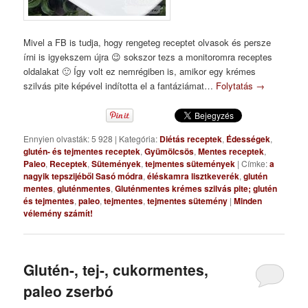
Mivel a FB is tudja, hogy rengeteg receptet olvasok és persze
írni is igyekszem újra 😉 sokszor tezs a monitoromra receptes
oldalakat 🙂 Így volt ez nemrégiben is, amikor egy krémes
szilvás pite képével indította el a fantáziámat…
Folytatás
→
Ennyien olvasták: 5 928
|
Kategória:
Diétás receptek
,
Édességek
,
glutén- és tejmentes receptek
,
Gyümölcsös
,
Mentes receptek
,
Paleo
,
Receptek
,
Sütemények
,
tejmentes sütemények
|
Címke:
a
nagyik tepszijéből Sasó módra
,
éléskamra lisztkeverék
,
glutén
mentes
,
gluténmentes
,
Gluténmentes krémes szilvás pite; glutén
és tejmentes
,
paleo
,
tejmentes
,
tejmentes sütemény
|
Minden
vélemény számít!
Glutén-, tej-, cukormentes,
paleo zserbó