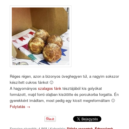
Réges régen, azon a bizonyos üveghegyen túl, a nagyim sokszor
készített cukros fánkot 🙂
A hagyományos
szalagos fánk
tésztájából kis golyókat
formázott, majd forró olajban kisütötte és porcukorba forgatta. Én
gyerekként imádtam, most pedig egy kicsit megreformáltam 🙂
Folytatás
→
Ennyien olvasták: 4 868
|
Kategória:
Diétás receptek
,
Édességek
,