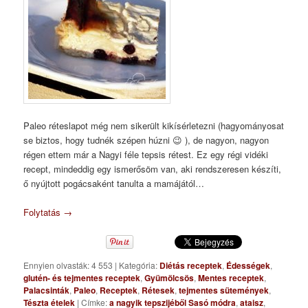
Paleo réteslapot még nem sikerült kikísérletezni (hagyományosat
se biztos, hogy tudnék szépen húzni 😉 ), de nagyon, nagyon
régen ettem már a Nagyi féle tepsis rétest. Ez egy régi vidéki
recept, mindeddig egy ismerősöm van, aki rendszeresen készíti,
ő nyújtott pogácsaként tanulta a mamájától…
Folytatás
→
Ennyien olvasták: 4 553
|
Kategória:
Diétás receptek
,
Édességek
,
glutén- és tejmentes receptek
,
Gyümölcsös
,
Mentes receptek
,
Palacsinták
,
Paleo
,
Receptek
,
Rétesek
,
tejmentes sütemények
,
Tészta ételek
|
Címke:
a nagyik tepszijéből Sasó módra
,
ataisz
,