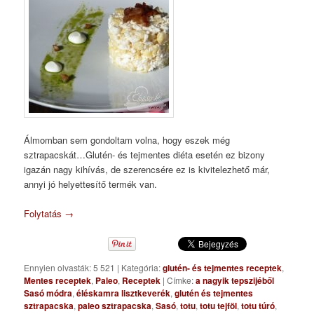
Álmomban sem gondoltam volna, hogy eszek még
sztrapacskát…Glutén- és tejmentes diéta esetén ez bizony
igazán nagy kihívás, de szerencsére ez is kivitelezhető már,
annyi jó helyettesítő termék van.
Folytatás
→
Ennyien olvasták: 5 521
|
Kategória:
glutén- és tejmentes receptek
,
Mentes receptek
,
Paleo
,
Receptek
|
Címke:
a nagyik tepszijéből
Sasó módra
,
éléskamra lisztkeverék
,
glutén és tejmentes
sztrapacska
,
paleo sztrapacska
,
Sasó
,
totu
,
totu tejföl
,
totu túró
,