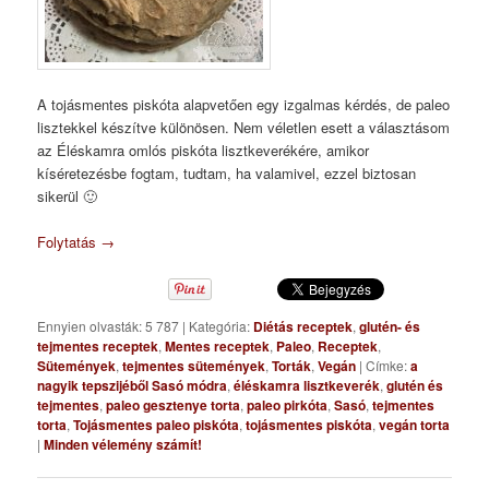
A tojásmentes piskóta alapvetően egy izgalmas kérdés, de paleo
lisztekkel készítve különösen. Nem véletlen esett a választásom
az Éléskamra omlós piskóta lisztkeverékére, amikor
kíséretezésbe fogtam, tudtam, ha valamivel, ezzel biztosan
sikerül 🙂
Folytatás
→
Ennyien olvasták: 5 787
|
Kategória:
Diétás receptek
,
glutén- és
tejmentes receptek
,
Mentes receptek
,
Paleo
,
Receptek
,
Sütemények
,
tejmentes sütemények
,
Torták
,
Vegán
|
Címke:
a
nagyik tepszijéből Sasó módra
,
éléskamra lisztkeverék
,
glutén és
tejmentes
,
paleo gesztenye torta
,
paleo pirkóta
,
Sasó
,
tejmentes
torta
,
Tojásmentes paleo piskóta
,
tojásmentes piskóta
,
vegán torta
|
Minden vélemény számít!