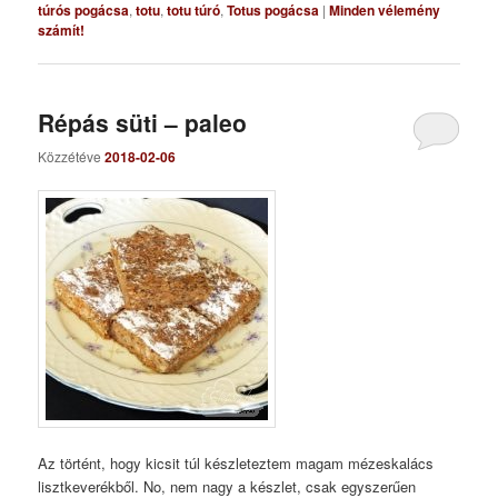
túrós pogácsa
,
totu
,
totu túró
,
Totus pogácsa
|
Minden vélemény
számít!
Répás süti – paleo
Közzétéve
2018-02-06
Az történt, hogy kicsit túl készleteztem magam mézeskalács
lisztkeverékből. No, nem nagy a készlet, csak egyszerűen