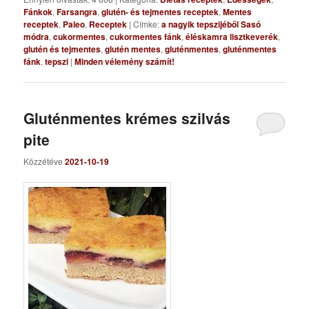
Fánkok
,
Farsangra
,
glutén- és tejmentes receptek
,
Mentes
receptek
,
Paleo
,
Receptek
|
Címke:
a nagyik tepszijéből Sasó
módra
,
cukormentes
,
cukormentes fánk
,
éléskamra lisztkeverék
,
glutén és tejmentes
,
glutén mentes
,
gluténmentes
,
gluténmentes
fánk
,
tepszi
|
Minden vélemény számít!
Gluténmentes krémes szilvás
pite
Közzétéve
2021-10-19