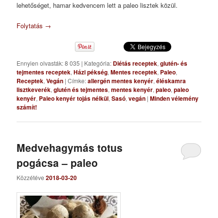
lehetőséget, hamar kedvencem lett a paleo lisztek közül.
Folytatás
→
Ennyien olvasták: 8 035
|
Kategória:
Diétás receptek
,
glutén- és
tejmentes receptek
,
Házi pékség
,
Mentes receptek
,
Paleo
,
Receptek
,
Vegán
|
Címke:
allergén mentes kenyér
,
éléskamra
lisztkeverék
,
glutén és tejmentes
,
mentes kenyér
,
paleo
,
paleo
kenyér
,
Paleo kenyér tojás nélkül
,
Sasó
,
vegán
|
Minden vélemény
számít!
Medvehagymás totus
pogácsa – paleo
Közzétéve
2018-03-20