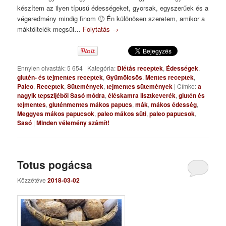
készítem az ilyen típusú édességeket, gyorsak, egyszerűek és a
végeredmény mindig finom 🙂 Én különösen szeretem, amikor a
máktöltelék megsül…
Folytatás
→
Ennyien olvasták: 5 654
|
Kategória:
Diétás receptek
,
Édességek
,
glutén- és tejmentes receptek
,
Gyümölcsös
,
Mentes receptek
,
Paleo
,
Receptek
,
Sütemények
,
tejmentes sütemények
|
Címke:
a
nagyik tepszijéből Sasó módra
,
éléskamra lisztkeverék
,
glutén és
tejmentes
,
gluténmentes mákos papucs
,
mák
,
mákos édesség
,
Meggyes mákos papucsok
,
paleo mákos süti
,
paleo papucsok
,
Sasó
|
Minden vélemény számít!
Totus pogácsa
Közzétéve
2018-03-02