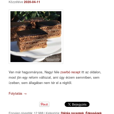
Közzétéve
2020-04-11
Van már hagyományos, Nagyi féle
zserbó recept
itt az oldalon,
most jön egy reform változat, ami úgy érzem semmiben, sem
ízeiben, sem állagában nem tér el a régitől.
Folytatás
→
Ennyien olvasták: 12 988
|
Kategória:
Diétás receptek
,
Édességek
,