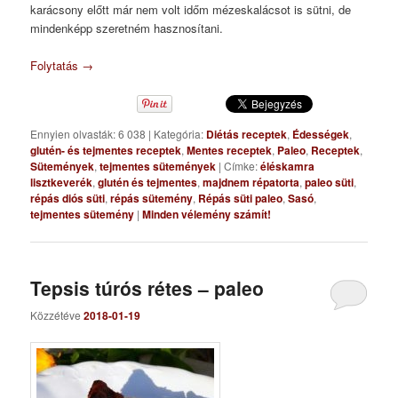
karácsony előtt már nem volt időm mézeskalácsot is sütni, de
mindenképp szeretném hasznosítani.
Folytatás
→
Ennyien olvasták: 6 038
|
Kategória:
Diétás receptek
,
Édességek
,
glutén- és tejmentes receptek
,
Mentes receptek
,
Paleo
,
Receptek
,
Sütemények
,
tejmentes sütemények
|
Címke:
éléskamra
lisztkeverék
,
glutén és tejmentes
,
majdnem répatorta
,
paleo süti
,
répás diós süti
,
répás sütemény
,
Répás süti paleo
,
Sasó
,
tejmentes sütemény
|
Minden vélemény számít!
Tepsis túrós rétes – paleo
Közzétéve
2018-01-19