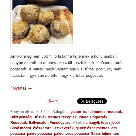
Amikor még nem volt “tiltó listán” a tejtermék a konyhámban,
nagyon szerettem a túróval készült tésztákat, különösen a túrós
pogácsát. A minap megkívántam egy kis “túrós” pogit, így nem
haboztam, gyorsan sütöttem egy kis totus pogácsát.
Folytatás
→
Ennyien olvasták: 3 544
|
Kategória:
glutén- és tejmentes receptek
,
Házi pékség
,
Húsvét
,
Mentes receptek
,
Paleo
,
Pogácsák
,
Receptek
,
Szilveszter
,
Vendégváró
|
Címke:
a nagyik tepszijéből
Sasó módra
,
éléskamra lisztkeverék
,
glutén és tejmentes
,
gm
pogácsa
,
paleo pogácsa
,
paleo túrós pogácsa
,
Sasó
,
tejmentes