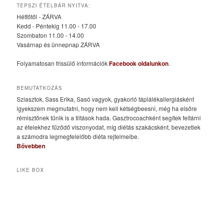
TEPSZI ÉTELBÁR NYITVA:
Hétfőtől - ZÁRVA
Kedd - Péntekig 11.00 - 17.00
Szombaton 11.00 - 14.00
Vasárnap és ünnepnap ZÁRVA
Folyamatosan frissülő információk
Facebook oldalunkon
.
BEMUTATKOZÁS
Sziasztok, Sass Erika, Sasó vagyok, gyakorló táplálékallergiásként
igyekszem megmutatni, hogy nem kell kétségbeesni, még ha elsőre
rémisztőnek tűnik is a tiltások hada. Gasztrocoachként segítek feltárni
az ételekhez fűződő viszonyodat, míg diétás szakácsként, bevezetlek
a számodra legmegfelelőbb diéta rejtelmeibe.
Bővebben
LIKE BOX