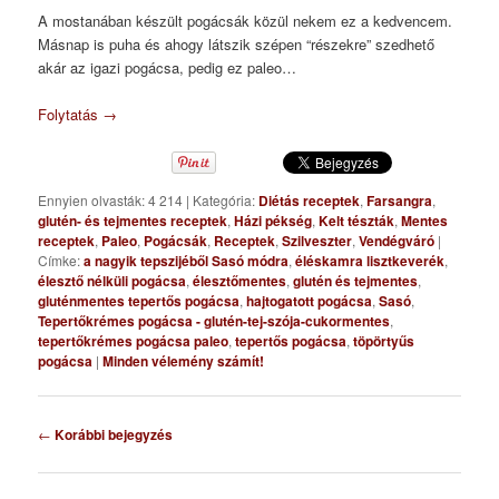
A mostanában készült pogácsák közül nekem ez a kedvencem.
Másnap is puha és ahogy látszik szépen “részekre” szedhető
akár az igazi pogácsa, pedig ez paleo…
Folytatás
→
Ennyien olvasták: 4 214
|
Kategória:
Diétás receptek
,
Farsangra
,
glutén- és tejmentes receptek
,
Házi pékség
,
Kelt tészták
,
Mentes
receptek
,
Paleo
,
Pogácsák
,
Receptek
,
Szilveszter
,
Vendégváró
|
Címke:
a nagyik tepszijéből Sasó módra
,
éléskamra lisztkeverék
,
élesztő nélküli pogácsa
,
élesztőmentes
,
glutén és tejmentes
,
gluténmentes tepertős pogácsa
,
hajtogatott pogácsa
,
Sasó
,
Tepertőkrémes pogácsa - glutén-tej-szója-cukormentes
,
tepertőkrémes pogácsa paleo
,
tepertős pogácsa
,
töpörtyűs
pogácsa
|
Minden vélemény számít!
Bejegyzés
←
Korábbi bejegyzés
navigáció