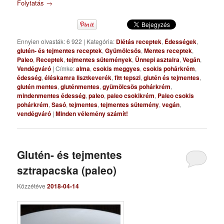
Folytatás
→
Ennyien olvasták: 6 922
|
Kategória:
Diétás receptek
,
Édességek
,
glutén- és tejmentes receptek
,
Gyümölcsös
,
Mentes receptek
,
Paleo
,
Receptek
,
tejmentes sütemények
,
Ünnepi asztalra
,
Vegán
,
Vendégváró
|
Címke:
alma
,
csokis meggyes
,
csokis pohárkrém
,
édesség
,
éléskamra lisztkeverék
,
fitt tepszi
,
glutén és tejmentes
,
glutén mentes
,
gluténmentes
,
gyümölcsös pohárkrém
,
mindenmentes édesség
,
paleo
,
paleo csokikrém
,
Paleo csokis
pohárkrém
,
Sasó
,
tejmentes
,
tejmentes sütemény
,
vegán
,
vendégváró
|
Minden vélemény számít!
Glutén- és tejmentes
sztrapacska (paleo)
Közzétéve
2018-04-14