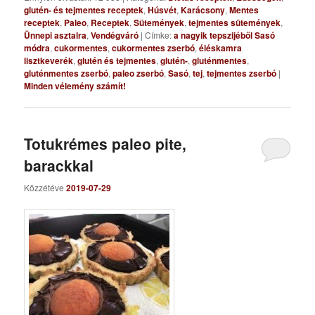
glutén- és tejmentes receptek
,
Húsvét
,
Karácsony
,
Mentes
receptek
,
Paleo
,
Receptek
,
Sütemények
,
tejmentes sütemények
,
Ünnepi asztalra
,
Vendégváró
|
Címke:
a nagyik tepszijéből Sasó
módra
,
cukormentes
,
cukormentes zserbó
,
éléskamra
lisztkeverék
,
glutén és tejmentes
,
glutén-
,
gluténmentes
,
gluténmentes zserbó
,
paleo zserbó
,
Sasó
,
tej
,
tejmentes zserbó
|
Minden vélemény számít!
Totukrémes paleo pite,
barackkal
Közzétéve
2019-07-29