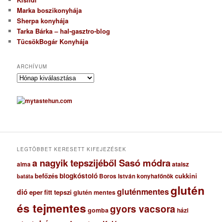
Marka boszikonyhája
Sherpa konyhája
Tarka Bárka – hal-gasztro-blog
TücsökBogár Konyhája
ARCHÍVUM
A
r
c
h
í
v
u
m
LEGTÖBBET KERESETT KIFEJEZÉSEK
a nagyik tepszijéből Sasó módra
ataisz
alma
blogkóstoló
befőzés
cukkini
Boros István konyhafőnök
batáta
glutén
gluténmentes
dió
eper
fitt tepszi
glutén mentes
és tejmentes
gyors vacsora
gomba
házi