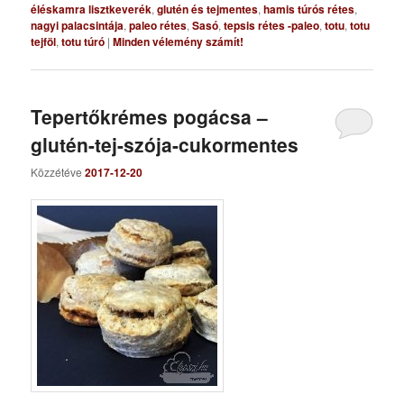
éléskamra lisztkeverék
,
glutén és tejmentes
,
hamis túrós rétes
,
nagyi palacsintája
,
paleo rétes
,
Sasó
,
tepsis rétes -paleo
,
totu
,
totu
tejföl
,
totu túró
|
Minden vélemény számít!
Tepertőkrémes pogácsa –
glutén-tej-szója-cukormentes
Közzétéve
2017-12-20