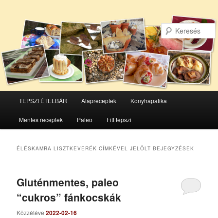
Főmenü
TEPSZI ÉTELBÁR
Alapreceptek
Konyhapatika
Tovább
Tovább
Mentes receptek
Paleo
Fitt tepszi
az
a
elsődleges
másodlagos
ÉLÉSKAMRA LISZTKEVERÉK
CÍMKÉVEL JELÖLT BEJEGYZÉSEK
tartalomra
tartalomra
Gluténmentes, paleo
“cukros” fánkocskák
Közzétéve
2022-02-16