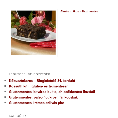
Almás mákos – lisztmentes
LEGUTÓBBI BEJEGYZÉSEK
Kókusztekercs – Blogkóstoló 34. forduló
Kossuth kifli, glutén- és tejmentesen
Gluténmentes lekváros bukta, ch csökkentett lisztből
Gluténmentes, paleo “cukros” fánkocskák
Gluténmentes krémes szilvás pite
KATEGÓRIA