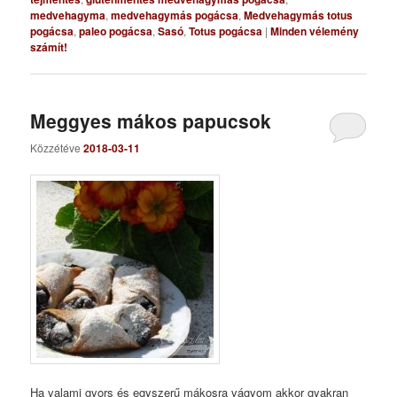
medvehagyma
,
medvehagymás pogácsa
,
Medvehagymás totus
pogácsa
,
paleo pogácsa
,
Sasó
,
Totus pogácsa
|
Minden vélemény
számít!
Meggyes mákos papucsok
Közzétéve
2018-03-11
Ha valami gyors és egyszerű mákosra vágyom akkor gyakran