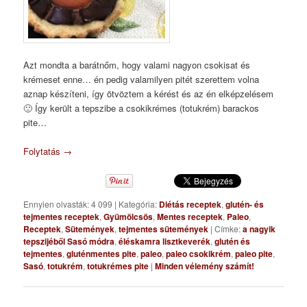
Azt mondta a barátnőm, hogy valami nagyon csokisat és
krémeset enne… én pedig valamilyen pitét szerettem volna
aznap készíteni, így ötvöztem a kérést és az én elképzelésem
🙂 Így került a tepszibe a csokikrémes (totukrém) barackos
pite…
Folytatás
→
Ennyien olvasták: 4 099
|
Kategória:
Diétás receptek
,
glutén- és
tejmentes receptek
,
Gyümölcsös
,
Mentes receptek
,
Paleo
,
Receptek
,
Sütemények
,
tejmentes sütemények
|
Címke:
a nagyik
tepszijéből Sasó módra
,
éléskamra lisztkeverék
,
glutén és
tejmentes
,
gluténmentes pite
,
paleo
,
paleo csokikrém
,
paleo pite
,
Sasó
,
totukrém
,
totukrémes pite
|
Minden vélemény számít!