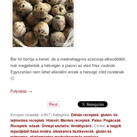
Bár hó borítja a kertet, de a medvehagyma szezonja elkezdődött,
már megjelentek a hétvégén a piacon az első friss csokrok.
Egyszerűen nem lehet ellenállni ennek a harsogó zöld csodának
🙂
Folytatás
→
Ennyien olvasták: 4 807
|
Kategória:
Diétás receptek
,
glutén- és
tejmentes receptek
,
Húsvét
,
Mentes receptek
,
Paleo
,
Pogácsák
,
Receptek
,
sósak
,
Ünnepi asztalra
,
Vendégváró
|
Címke:
a nagyik
tepszijéből Sasó módra
,
éléskamra lisztkeverék
,
glutén és
tejmentes
,
gluténmentes medvehagymás pogácsa
,