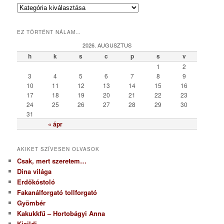
K
a
t
EZ TÖRTÉNT NÁLAM…
e
g
2026. AUGUSZTUS
ó
h
k
s
c
p
s
v
r
1
2
i
3
4
5
6
7
8
9
a
10
11
12
13
14
15
16
17
18
19
20
21
22
23
24
25
26
27
28
29
30
31
« ápr
AKIKET SZÍVESEN OLVASOK
Csak, mert szeretem…
Dina világa
Erdőkóstoló
Fakanálforgató tollforgató
Gyömbér
Kakukkfű – Hortobágyi Anna
Kisildi