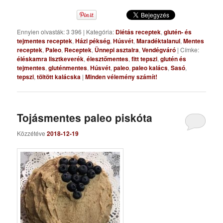
Ennyien olvasták: 3 396
|
Kategória:
Diétás receptek
,
glutén- és
tejmentes receptek
,
Házi pékség
,
Húsvét
,
Maradéktalanul
,
Mentes
receptek
,
Paleo
,
Receptek
,
Ünnepi asztalra
,
Vendégváró
|
Címke:
éléskamra lisztkeverék
,
élesztőmentes
,
fitt tepszi
,
glutén és
tejmentes
,
gluténmentes
,
Húsvét
,
paleo
,
paleo kalács
,
Sasó
,
tepszi
,
töltött kalácska
|
Minden vélemény számít!
Tojásmentes paleo piskóta
Közzétéve
2018-12-19