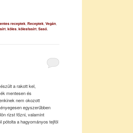
entes receptek
,
Receptek
,
Vegán
,
sírt
,
köles
,
kölesfasírt
,
Sasó
,
észült a rakott kel,
mék mentesen és
senkinek nem okozott
 Lényegesen egyszerűbben
lön rizst főzni, valamint
 pótolta a hagyományos tejföl