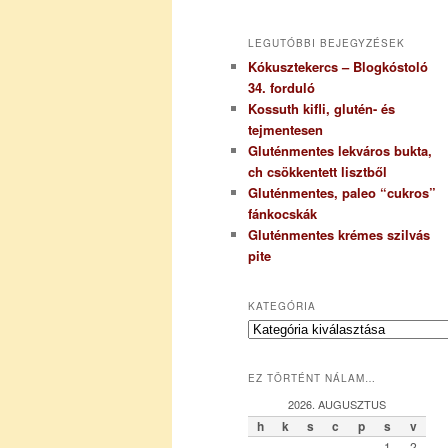
LEGUTÓBBI BEJEGYZÉSEK
Kókusztekercs – Blogkóstoló
34. forduló
Kossuth kifli, glutén- és
tejmentesen
Gluténmentes lekváros bukta,
ch csökkentett lisztből
Gluténmentes, paleo “cukros”
fánkocskák
Gluténmentes krémes szilvás
pite
KATEGÓRIA
K
a
t
EZ TÖRTÉNT NÁLAM…
e
g
2026. AUGUSZTUS
ó
h
k
s
c
p
s
v
r
1
2