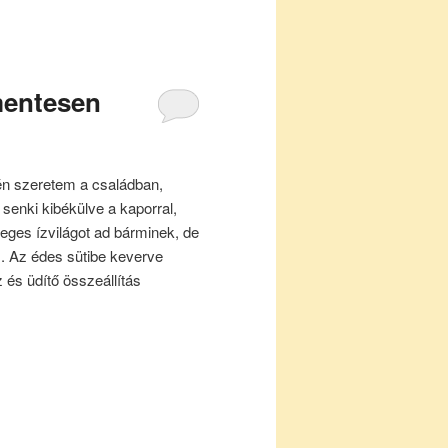
mentesen
én szeretem a családban,
senki kibékülve a kaporral,
eges ízvilágot ad bárminek, de
. Az édes sütibe keverve
és üdítő összeállítás