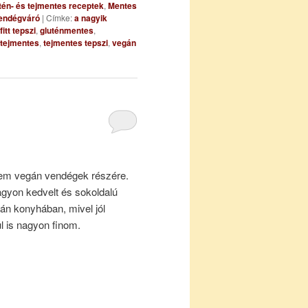
tén- és tejmentes receptek
,
Mentes
endégváró
|
Címke:
a nagyik
fitt tepszi
,
gluténmentes
,
tejmentes
,
tejmentes tepszi
,
vegán
ttem vegán vendégek részére.
agyon kedvelt és sokoldalú
gán konyhában, mivel jól
ül is nagyon finom.