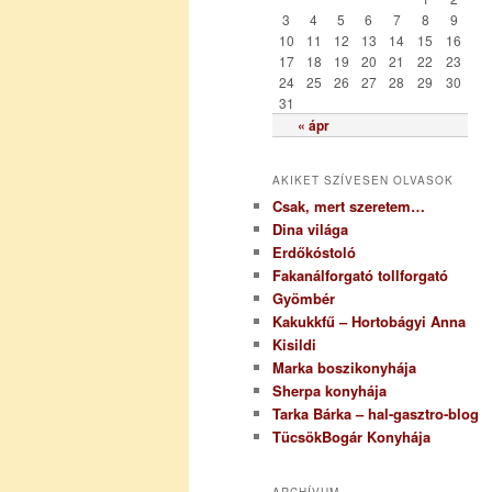
i
3
4
5
6
7
8
9
a
10
11
12
13
14
15
16
17
18
19
20
21
22
23
24
25
26
27
28
29
30
31
« ápr
AKIKET SZÍVESEN OLVASOK
Csak, mert szeretem…
Dina világa
Erdőkóstoló
Fakanálforgató tollforgató
Gyömbér
Kakukkfű – Hortobágyi Anna
Kisildi
Marka boszikonyhája
Sherpa konyhája
Tarka Bárka – hal-gasztro-blog
TücsökBogár Konyhája
ARCHÍVUM