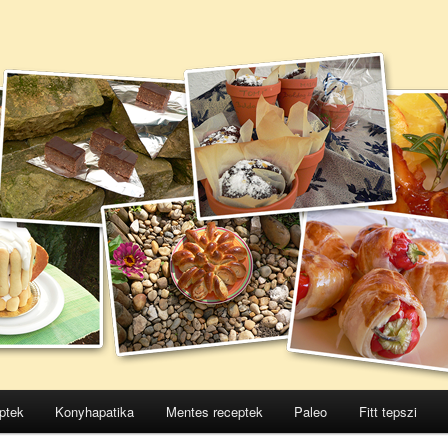
ptek
Konyhapatika
Mentes receptek
Paleo
Fitt tepszi