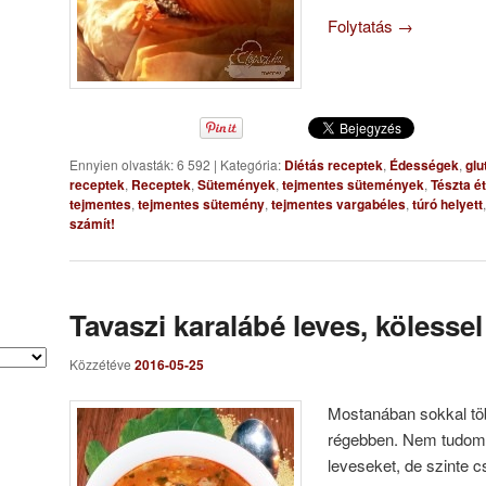
Folytatás
→
Ennyien olvasták: 6 592
|
Kategória:
Diétás receptek
,
Édességek
,
glu
receptek
,
Receptek
,
Sütemények
,
tejmentes sütemények
,
Tészta é
tejmentes
,
tejmentes sütemény
,
tejmentes vargabéles
,
túró helyett
számít!
Tavaszi karalábé leves, kölessel
Közzétéve
2016-05-25
Mostanában sokkal töb
régebben. Nem tudom 
leveseket, de szinte 