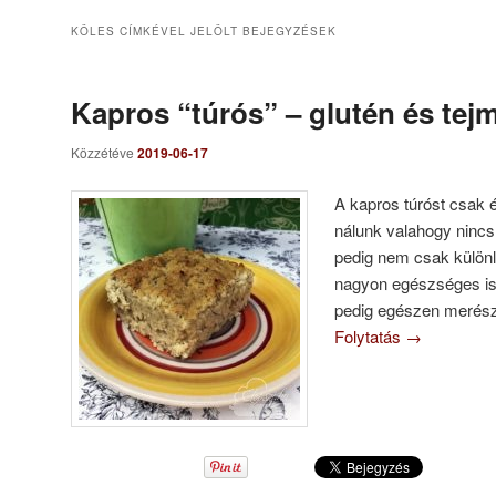
KÖLES
CÍMKÉVEL JELÖLT BEJEGYZÉSEK
Kapros “túrós” – glutén és tej
Közzétéve
2019-06-17
A kapros túróst csak 
nálunk valahogy nincs 
pedig nem csak különl
nagyon egészséges is
pedig egészen merész 
Folytatás
→