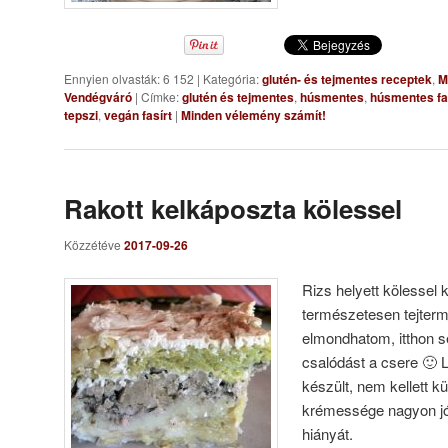
Ennyien olvasták: 6 152
|
Kategória:
glutén- és tejmentes receptek
,
M
Vendégváró
|
Címke:
glutén és tejmentes
,
húsmentes
,
húsmentes fa
tepszi
,
vegán fasírt
|
Minden vélemény számít!
Rakott kelkáposzta kölessel
Közzétéve
2017-09-26
Rizs helyett kölessel k
természetesen tejter
elmondhatom, itthon 
csalódást a csere 🙂
készült, nem kellett kü
krémessége nagyon jól
hiányát.