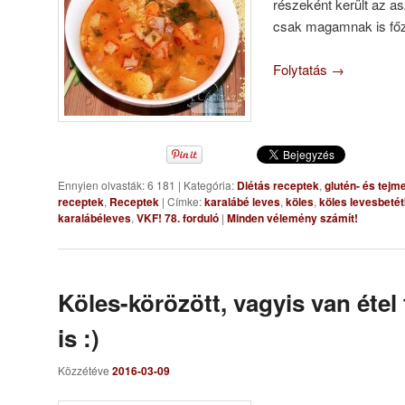
részeként került az a
csak magamnak is főz
Folytatás
→
Ennyien olvasták: 6 181
|
Kategória:
Diétás receptek
,
glutén- és tejm
receptek
,
Receptek
|
Címke:
karalábé leves
,
köles
,
köles levesbeté
karalábéleves
,
VKF! 78. forduló
|
Minden vélemény számít!
Köles-körözött, vagyis van étel 
is :)
Közzétéve
2016-03-09