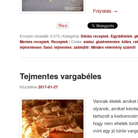
Folytatás
→
Ennyien olvasták: 6 073
|
Kategória:
Diétás receptek
,
Egytálételek
,
gl
Mentes receptek
,
Receptek
|
Címke:
ataisz
,
gluténmentes
,
köles
,
ra
tejmentesen
,
Sasó
,
tejmentes
,
zabtejföl
|
Minden vélemény számít!
Tejmentes vargabéles
Közzétéve
2017-01-27
Vannak ételek amiket
olyanok, amiket kevé
tartozott a kedvenceim
hogy nem ehetek túró
mint egy jó túrós varg