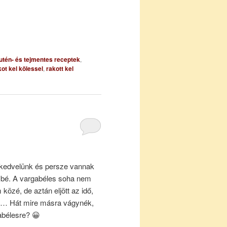
utén- és tejmentes receptek
,
kot kel kölessel
,
rakott kel
 kedvelünk és persze vannak
sbé. A vargabéles soha nem
 közé, de aztán eljött az idő,
t… Hát mire másra vágynék,
abélesre? 😀