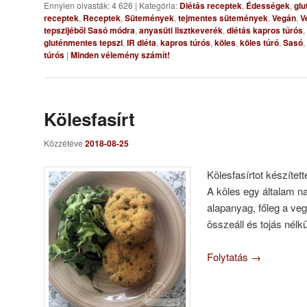
Ennyien olvasták: 4 626
|
Kategória:
Diétás receptek
,
Édességek
,
glu
receptek
,
Receptek
,
Sütemények
,
tejmentes sütemények
,
Vegán
,
V
tepszijéből Sasó módra
,
anyasüti lisztkeverék
,
diétás kapros túrós
,
gluténmentes tepszi
,
IR diéta
,
kapros túrós
,
köles
,
köles túró
,
Sasó
,
túrós
|
Minden vélemény számít!
Kölesfasírt
Közzétéve
2018-08-25
Kölesfasírtot készíte
A köles egy általam n
alapanyag, főleg a ve
összeáll és tojás nélk
Folytatás
→