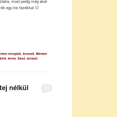
sztalra, most pedig még akár
ök egy kis fazékkal 🙂
entes receptek
,
levesek
,
Mentes
tként
,
leves
,
Sasó
,
tavaszi
tej nélkül