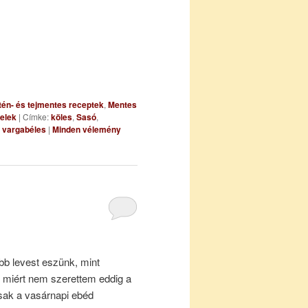
tén- és tejmentes receptek
,
Mentes
telek
|
Címke:
köles
,
Sasó
,
,
vargabéles
|
Minden vélemény
b levest eszünk, mint
miért nem szerettem eddig a
csak a vasárnapi ebéd