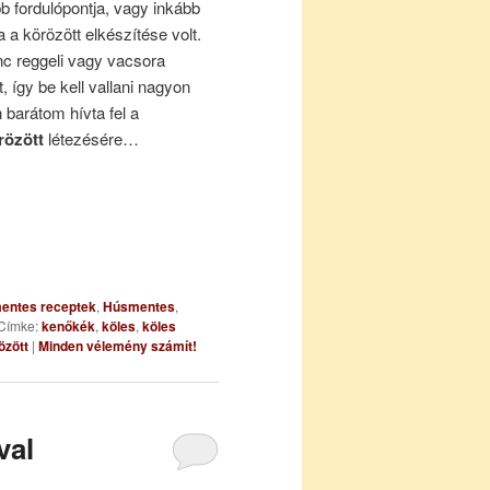
b fordulópontja, vagy inkább
 a körözött elkészítése volt.
nc reggeli vagy vacsora
, így be kell vallani nagyon
barátom hívta fel a
rözött
létezésére…
jmentes receptek
,
Húsmentes
,
Címke:
kenőkék
,
köles
,
köles
özött
|
Minden vélemény számít!
val