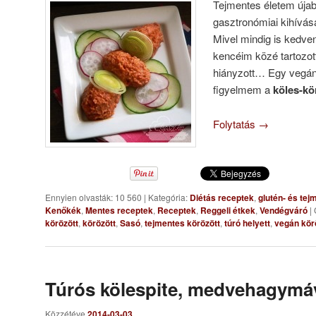
Tejmentes életem újab
gasztronómiai kihívása
Mivel mindig is kedve
kencéim közé tartozott
hiányzott… Egy vegán 
figyelmem a
köles-kö
Folytatás
→
Ennyien olvasták: 10 560
|
Kategória:
Diétás receptek
,
glutén- és te
Kenőkék
,
Mentes receptek
,
Receptek
,
Reggeli étkek
,
Vendégváró
|
körözött
,
körözött
,
Sasó
,
tejmentes körözött
,
túró helyett
,
vegán kör
Túrós kölespite, medvehagymá
Közzétéve
2014-03-03