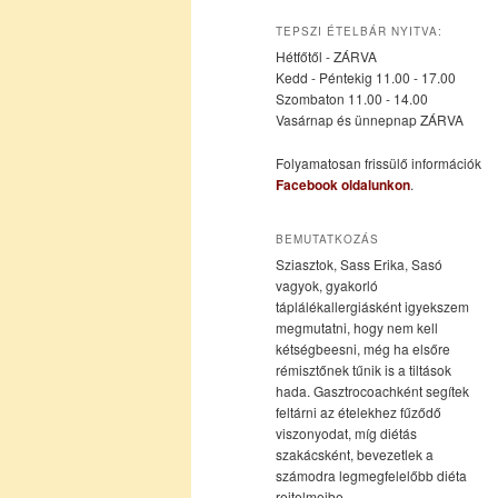
az
a
TEPSZI ÉTELBÁR NYITVA:
Hétfőtől - ZÁRVA
elsődleges
másodlagos
Kedd - Péntekig 11.00 - 17.00
Szombaton 11.00 - 14.00
Vasárnap és ünnepnap ZÁRVA
tartalomra
tartalomra
Folyamatosan frissülő információk
Facebook oldalunkon
.
BEMUTATKOZÁS
Sziasztok, Sass Erika, Sasó
vagyok, gyakorló
táplálékallergiásként igyekszem
megmutatni, hogy nem kell
kétségbeesni, még ha elsőre
rémisztőnek tűnik is a tiltások
hada. Gasztrocoachként segítek
feltárni az ételekhez fűződő
viszonyodat, míg diétás
szakácsként, bevezetlek a
számodra legmegfelelőbb diéta
rejtelmeibe.