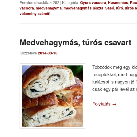
Ennyien olvasták: 4 282
|
Kategória:
Gyors vacsora
,
Húsmentes
,
Rec
vacsora
,
medvehagyma
,
medvehagymás tészta
,
Sasó
,
túró
,
túrós 
vélemény számít!
Medvehagymás, túrós csavart
Közzétéve
2014-03-16
Tobzódok még egy ki
receptekkel, mert nag
kalácsot is nagyon jó 
csak egy pár levél az 
Folytatás
→