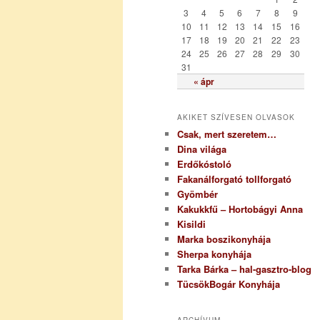
i
3
4
5
6
7
8
9
a
10
11
12
13
14
15
16
17
18
19
20
21
22
23
24
25
26
27
28
29
30
31
« ápr
AKIKET SZÍVESEN OLVASOK
Csak, mert szeretem…
Dina világa
Erdőkóstoló
Fakanálforgató tollforgató
Gyömbér
Kakukkfű – Hortobágyi Anna
Kisildi
Marka boszikonyhája
Sherpa konyhája
Tarka Bárka – hal-gasztro-blog
TücsökBogár Konyhája
ARCHÍVUM