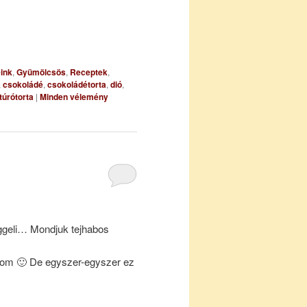
ink
,
Gyümölcsös
,
Receptek
,
,
csokoládé
,
csokoládétorta
,
dió
,
túrótorta
|
Minden vélemény
eggeli… Mondjuk tejhabos
…
zom 🙂 De egyszer-egyszer ez