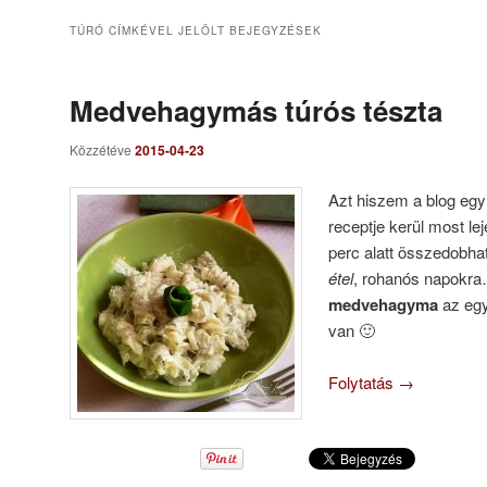
TÚRÓ
CÍMKÉVEL JELÖLT BEJEGYZÉSEK
Medvehagymás túrós tészta
Közzétéve
2015-04-23
Azt hiszem a blog egy
receptje kerül most le
perc alatt összedobha
étel
, rohanós napokr
medvehagyma
az egy
van 🙂
Folytatás
→