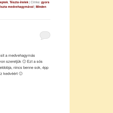
eptek
,
Tészta ételek
|
Címke:
gyors
tészta medvehagymával
|
Minden
csit a medvehagymás
yon szeretjük 🙂 Ezt a sós
feldobja, nincs benne sok, épp
íz kedvéért 🙂