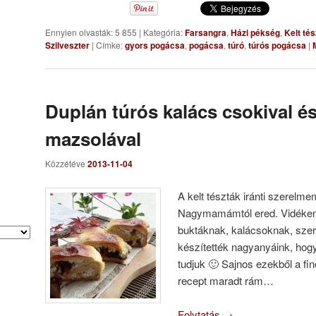
Ennyien olvasták: 5 855
|
Kategória:
Farsangra
,
Házi pékség
,
Kelt té
Szilveszter
|
Címke:
gyors pogácsa
,
pogácsa
,
túró
,
túrós pogácsa
|
Duplán túrós kalács csokival é
mazsolával
Közzétéve
2013-11-04
A kelt tészták iránti szerelm
Nagymamámtól ered. Vidéken
buktáknak, kalácsoknak, sze
készítették nagyanyáink, hog
tudjuk 🙂 Sajnos ezekből a f
recept maradt rám…
Folytatás
→