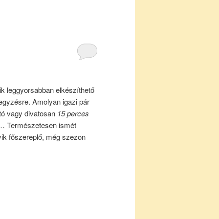
ik leggyorsabban elkészíthető
jegyzésre. Amolyan igazi pár
tó vagy divatosan
15 perces
a… Természetesen ismét
ik főszereplő, még szezon