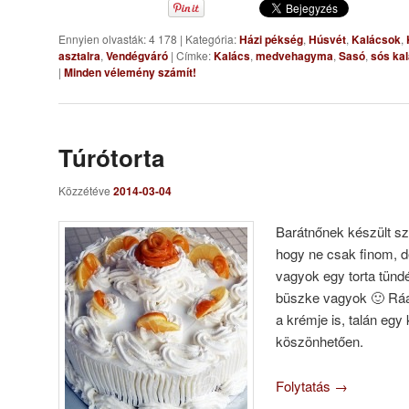
Ennyien olvasták: 4 178
|
Kategória:
Házi pékség
,
Húsvét
,
Kalácsok
,
asztalra
,
Vendégváró
|
Címke:
Kalács
,
medvehagyma
,
Sasó
,
sós ka
|
Minden vélemény számít!
Túrótorta
Közzétéve
2014-03-04
Barátnőnek készült sz
hogy ne csak finom, d
vagyok egy torta tündé
büszke vagyok 🙂 Ráad
a krémje is, talán egy
köszönhetően.
Folytatás
→