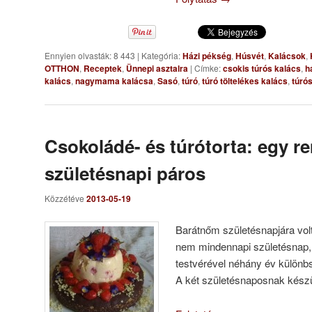
Ennyien olvasták: 8 443
|
Kategória:
Házi pékség
,
Húsvét
,
Kalácsok
,
OTTHON
,
Receptek
,
Ünnepi asztalra
|
Címke:
csokis túrós kalács
,
h
kalács
,
nagymama kalácsa
,
Sasó
,
túró
,
túró töltelékes kalács
,
túró
Csokoládé- és túrótorta: egy r
születésnapi páros
Közzétéve
2013-05-19
Barátnőm születésnapjára vol
nem mindennapi születésnap, 
testvérével néhány év különb
A két születésnaposnak készül