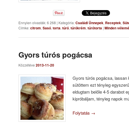
Ennyien olvasták: 6 268
|
Kategória:
Családi Ünnepek
,
Receptek
,
Süt
Címke:
citrom
,
Sasó
,
torta
,
túró
,
túrókrém
,
túrótorta
|
Minden vélemé
Gyors túrós pogácsa
Közzétéve
2013-11-20
Gyors túrós pogácsa, lassan
sütöttem ezt tényleg egyszer
eldugtam belőle 4-5 darabot 
kipróbáljam, tényleg napok m
Folytatás
→