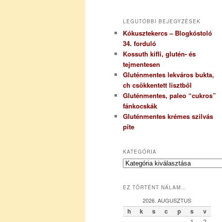
LEGUTÓBBI BEJEGYZÉSEK
Kókusztekercs – Blogkóstoló
34. forduló
Kossuth kifli, glutén- és
tejmentesen
Gluténmentes lekváros bukta,
ch csökkentett lisztből
Gluténmentes, paleo “cukros”
fánkocskák
Gluténmentes krémes szilvás
pite
KATEGÓRIA
K
a
t
EZ TÖRTÉNT NÁLAM…
e
g
2026. AUGUSZTUS
ó
h
k
s
c
p
s
v
r
1
2