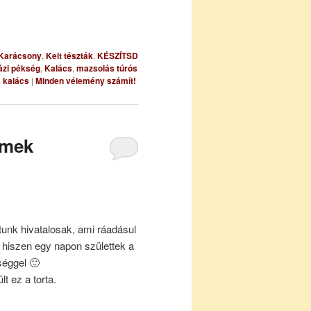
Karácsony
,
Kelt tészták
,
KÉSZÍTSD
ázi pékség
,
Kalács
,
mazsolás túrós
s kalács
|
Minden vélemény számít!
emek
tunk hivatalosak, ami ráadásul
hiszen egy napon születtek a
séggel 🙂
t ez a torta.