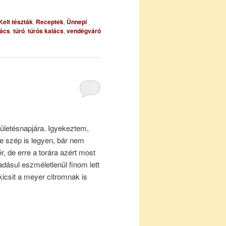
Kelt tészták
,
Receptek
,
Ünnepi
lács
,
túró
,
túrós kalács
,
vendégváró
ületésnapjára. Igyekeztem,
e szép is legyen, bár nem
r, de erre a torára azért most
ásul eszméletlenül finom lett
 kicsit a meyer citromnak is