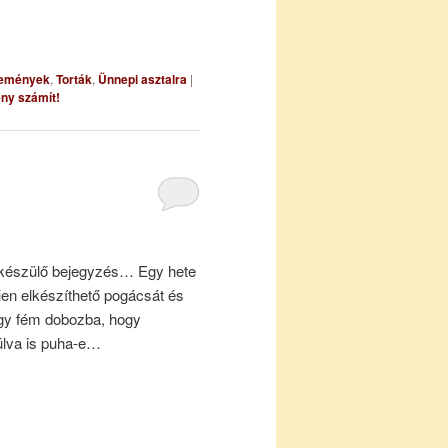
emények
,
Torták
,
Ünnepi asztalra
|
ny számít!
 készülő bejegyzés… Egy hete
űen elkészíthető pogácsát és
egy fém dobozba, hogy
úlva is puha-e…