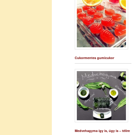
Cukormentes gumicukor
Medvehagyma így is, úgy is – télire