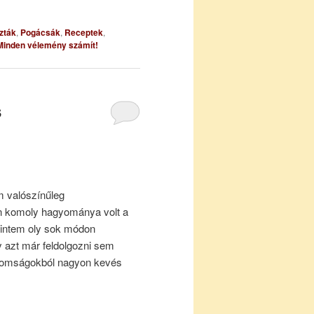
szták
,
Pogácsák
,
Receptek
,
Minden vélemény számít!
s
em valószínűleg
 komoly hagyománya volt a
rintem oly sok módon
y azt már feldolgozni sem
inomságokból nagyon kevés