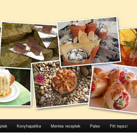
ptek
Konyhapatika
Mentes receptek
Paleo
Fitt tepszi