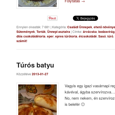
Folytatás
→
Ennyien olvasták: 7 681
|
Kategória:
Családi Ünnepek
,
ehető növénye
Sütemények
,
Torták
,
Ünnepi asztalra
|
Címke:
árvácska
,
bodzavirág
diós csokoládétorta
,
eper
,
epres túrótorta
,
étcsokoládé
,
Sasó
,
túró
,
számít!
Túrós batyu
Közzétéve
2013-01-27
Vagyis egy igazi vasárnapi r
kávéval, ágyba szervírozva
No, nem nekem, én szervíro
is belefér 🙂