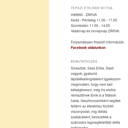
az
a
TEPSZI ÉTELBÁR NYITVA:
Hétfőtől - ZÁRVA
elsődleges
másodlagos
Kedd - Péntekig 11.00 - 17.00
Szombaton 11.00 - 14.00
Vasárnap és ünnepnap ZÁRVA
tartalomra
tartalomra
Folyamatosan frissülő információk
Facebook oldalunkon
.
BEMUTATKOZÁS
Sziasztok, Sass Erika, Sasó
vagyok, gyakorló
táplálékallergiásként igyekszem
megmutatni, hogy nem kell
kétségbeesni, még ha elsőre
rémisztőnek tűnik is a tiltások
hada. Gasztrocoachként segítek
feltárni az ételekhez fűződő
viszonyodat, míg diétás
szakácsként, bevezetlek a
számodra legmegfelelőbb diéta
rejtelmeibe.