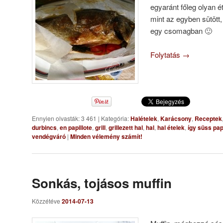
egyaránt főleg olyan 
mint az egyben sütött, 
egy csomagban 🙂
Folytatás
→
Ennyien olvasták: 3 461
|
Kategória:
Halételek
,
Karácsony
,
Receptek
durbincs
,
en papillote
,
grill
,
grillezett hal
,
hal
,
hal ételek
,
így süss pa
vendégváró
|
Minden vélemény számít!
Sonkás, tojásos muffin
Közzétéve
2014-07-13