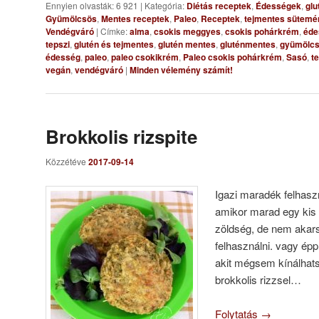
Ennyien olvasták: 6 921
|
Kategória:
Diétás receptek
,
Édességek
,
glu
Gyümölcsös
,
Mentes receptek
,
Paleo
,
Receptek
,
tejmentes sütemé
Vendégváró
|
Címke:
alma
,
csokis meggyes
,
csokis pohárkrém
,
éde
tepszi
,
glutén és tejmentes
,
glutén mentes
,
gluténmentes
,
gyümölcs
édesség
,
paleo
,
paleo csokikrém
,
Paleo csokis pohárkrém
,
Sasó
,
t
vegán
,
vendégváró
|
Minden vélemény számít!
Brokkolis rizspite
Közzétéve
2017-09-14
Igazi maradék felhasz
amikor marad egy kis r
zöldség, de nem akars
felhasználni. vagy ép
akit mégsem kínálhat
brokkolis rizzsel…
Folytatás
→