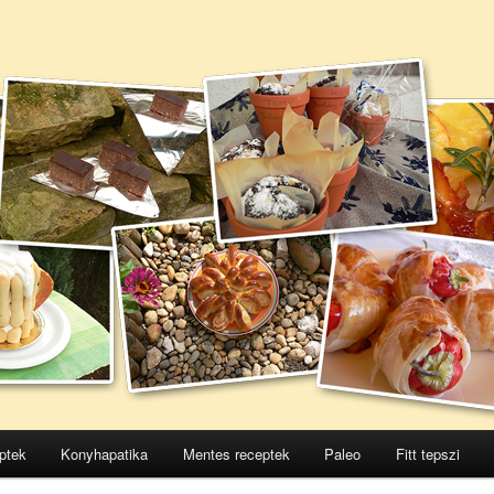
ptek
Konyhapatika
Mentes receptek
Paleo
Fitt tepszi