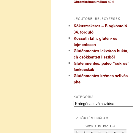
Citromkrémes mákos süti
LEGUTÓBBI BEJEGYZÉSEK
Kókusztekercs – Blogkóstoló
34. forduló
Kossuth kifli, glutén- és
tejmentesen
Gluténmentes lekváros bukta,
ch csökkentett lisztből
Gluténmentes, paleo “cukros”
fánkocskák
Gluténmentes krémes szilvás
pite
KATEGÓRIA
K
a
t
EZ TÖRTÉNT NÁLAM…
e
g
2026. AUGUSZTUS
ó
h
k
s
c
p
s
v