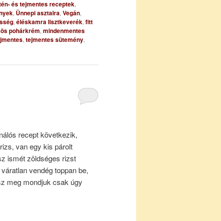
tén- és tejmentes receptek
,
nyek
,
Ünnepi asztalra
,
Vegán
,
sség
,
éléskamra lisztkeverék
,
fitt
ös pohárkrém
,
mindenmentes
ejmentes
,
tejmentes sütemény
,
nálós recept következik,
izs, van egy kis párolt
z ismét zöldséges rizst
p váratlan vendég toppan be,
sz meg mondjuk csak úgy