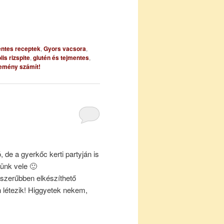
entes receptek
,
Gyors vacsora
,
is rizspite
,
glutén és tejmentes
,
emény számít!
, de a gyerkőc kerti partyján is
ünk vele 🙂
szerűbben elkészíthető
 létezik! Higgyetek nekem,