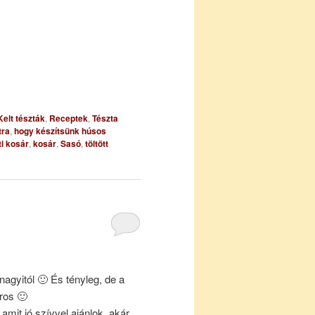
Kelt tészták
,
Receptek
,
Tészta
tra
,
hogy készítsünk húsos
i kosár
,
kosár
,
Sasó
,
töltött
agyitól 🙂 És tényleg, de a
ros 🙂
 amit jó szívvel ajánlok, akár