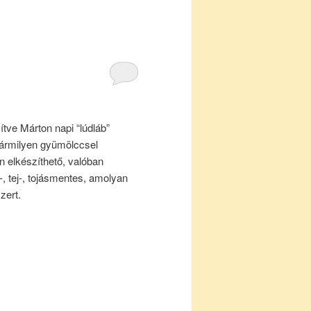
ve Márton napi “lúdláb”
bármilyen gyümölccsel
 elkészíthető, valóban
-, tej-, tojásmentes, amolyan
zert.