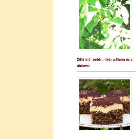
Zöld dió- befőtt, likőr, pálinka és a
diólevél