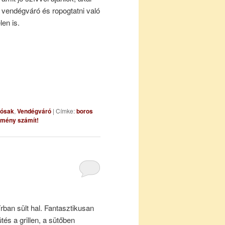
 vendégváró és ropogtatni való
len is.
ósak
,
Vendégváró
|
Címke:
boros
emény számít!
írban sült hal. Fantasztikusan
és a grillen, a sütőben