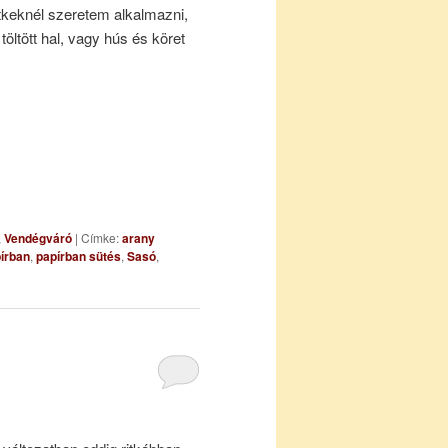
étkeknél szeretem alkalmazni,
töltött hal, vagy hús és köret
,
Vendégváró
|
Címke:
arany
pírban
,
papírban sütés
,
Sasó
,