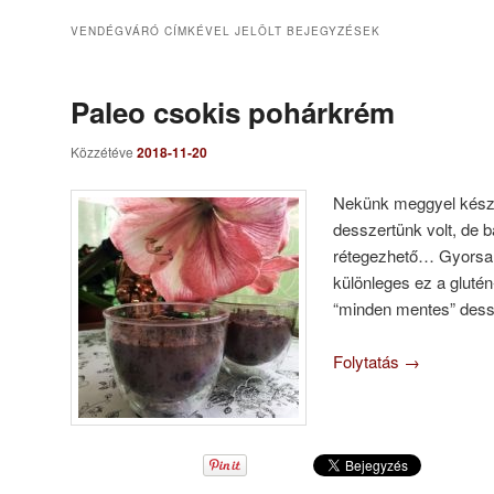
VENDÉGVÁRÓ
CÍMKÉVEL JELÖLT BEJEGYZÉSEK
Paleo csokis pohárkrém
Közzétéve
2018-11-20
Nekünk meggyel készít
desszertünk volt, de 
rétegezhető… Gyorsan
különleges ez a glutén
“minden mentes” dess
Folytatás
→