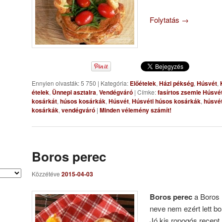
Folytatás
→
Ennyien olvasták: 5 750
|
Kategória:
Előételek
,
Házi pékség
,
Húsvét
,
ételek
,
Ünnepi asztalra
,
Vendégváró
|
Címke:
fasírtos zsemle Húsvé
kosárkát
,
húsos kosárkák
,
Húsvét
,
Húsvéti húsos kosárkák
,
húsvét
kosárkák
,
vendégváró
|
Minden vélemény számít!
Boros perec
Közzétéve
2015-04-03
Boros perec
a Boros n
neve nem ezért lett bo
Jó kis ropogós recept,