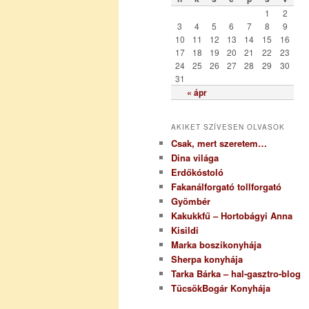
r
1
2
i
3
4
5
6
7
8
9
a
10
11
12
13
14
15
16
17
18
19
20
21
22
23
24
25
26
27
28
29
30
31
« ápr
AKIKET SZÍVESEN OLVASOK
Csak, mert szeretem…
Dina világa
Erdőkóstoló
Fakanálforgató tollforgató
Gyömbér
Kakukkfű – Hortobágyi Anna
Kisildi
Marka boszikonyhája
Sherpa konyhája
Tarka Bárka – hal-gasztro-blog
TücsökBogár Konyhája