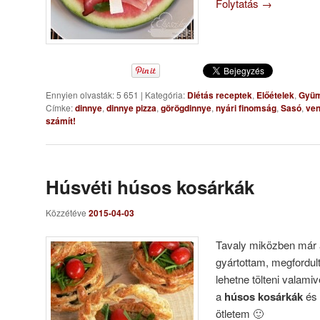
Folytatás
→
Ennyien olvasták: 5 651
|
Kategória:
Diétás receptek
,
Előételek
,
Gyüm
Címke:
dinnye
,
dinnye pizza
,
görögdinnye
,
nyári finomság
,
Sasó
,
ve
számít!
Húsvéti húsos kosárkák
Közzétéve
2015-04-03
Tavaly miközben már a
gyártottam, megfordul
lehetne tölteni valami
a
húsos kosárkák
és 
ötletem 🙂