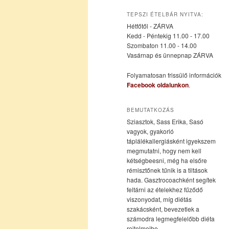
az
a
TEPSZI ÉTELBÁR NYITVA:
Hétfőtől - ZÁRVA
elsődleges
másodlagos
Kedd - Péntekig 11.00 - 17.00
Szombaton 11.00 - 14.00
Vasárnap és ünnepnap ZÁRVA
tartalomra
tartalomra
Folyamatosan frissülő információk
Facebook oldalunkon
.
BEMUTATKOZÁS
Sziasztok, Sass Erika, Sasó
vagyok, gyakorló
táplálékallergiásként igyekszem
megmutatni, hogy nem kell
kétségbeesni, még ha elsőre
rémisztőnek tűnik is a tiltások
hada. Gasztrocoachként segítek
feltárni az ételekhez fűződő
viszonyodat, míg diétás
szakácsként, bevezetlek a
számodra legmegfelelőbb diéta
rejtelmeibe.