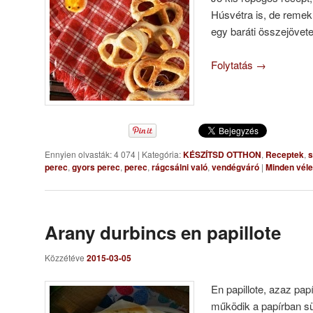
Húsvétra is, de remek
egy baráti összejövete
Folytatás
→
Ennyien olvasták: 4 074
|
Kategória:
KÉSZÍTSD OTTHON
,
Receptek
,
s
perec
,
gyors perec
,
perec
,
rágcsálni való
,
vendégváró
|
Minden vél
Arany durbincs en papillote
Közzétéve
2015-03-05
En papillote, azaz pap
működik a papírban süt