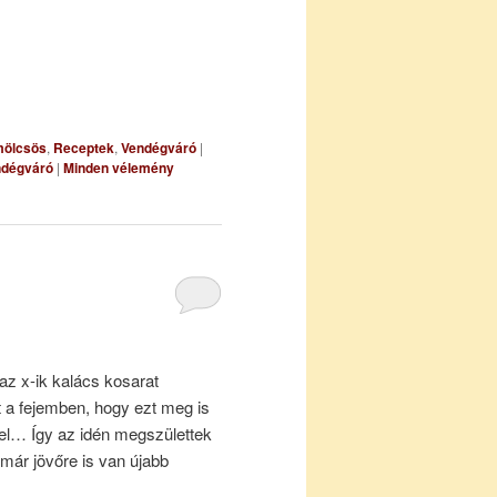
ölcsös
,
Receptek
,
Vendégváró
|
ndégváró
|
Minden vélemény
z x-ik kalács kosarat
t a fejemben, hogy ezt meg is
vel… Így az idén megszülettek
már jövőre is van újabb