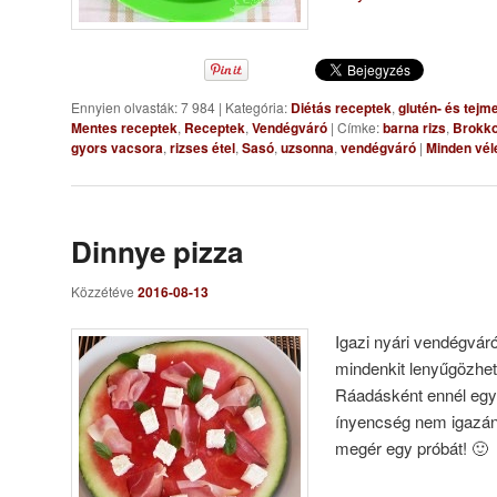
Ennyien olvasták: 7 984
|
Kategória:
Diétás receptek
,
glutén- és tejm
Mentes receptek
,
Receptek
,
Vendégváró
|
Címke:
barna rizs
,
Brokkol
gyors vacsora
,
rizses étel
,
Sasó
,
uzsonna
,
vendégváró
|
Minden vél
Dinnye pizza
Közzétéve
2016-08-13
Igazi nyári vendégváró
mindenkit lenyűgözhet
Ráadásként ennél egy
ínyencség nem igazán
megér egy próbát! 🙂