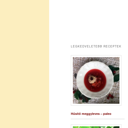
LEGKEDVELETEBB RECEPTEK
Hűsítő meggyleves – paleo