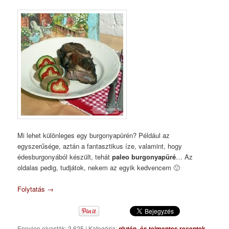
Mi lehet különleges egy burgonyapürén? Például az
egyszerűsége, aztán a fantasztikus íze, valamint, hogy
édesburgonyából készült, tehát
paleo burgonyapüré
… Az
oldalas pedig, tudjátok, nekem az egyik kedvencem 🙂
Folytatás
→
Ennyien olvasták: 3 625
|
Kategória:
glutén- és tejmentes receptek
,