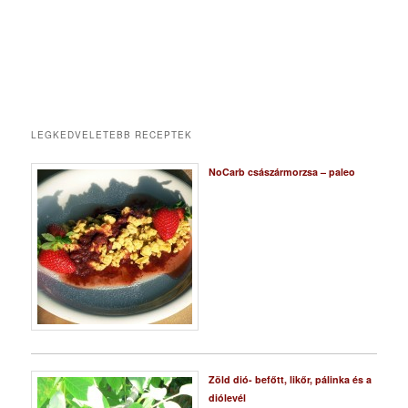
LEGKEDVELETEBB RECEPTEK
NoCarb császármorzsa – paleo
Zöld dió- befőtt, likőr, pálinka és a
diólevél