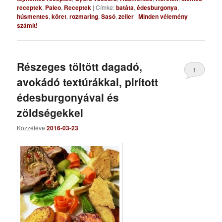
receptek
,
Paleo
,
Receptek
|
Címke:
batáta
,
édesburgonya
,
húsmentes
,
köret
,
rozmaring
,
Sasó
,
zeller
|
Minden vélemény
számít!
Részeges töltött dagadó,
1
avokádó textúrákkal, pirított
édesburgonyával és
zöldségekkel
Közzétéve
2016-03-23