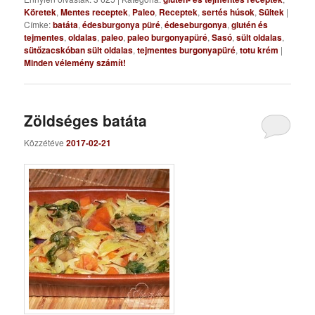
Köretek
,
Mentes receptek
,
Paleo
,
Receptek
,
sertés húsok
,
Sültek
|
Címke:
batáta
,
édesburgonya püré
,
édeseburgonya
,
glutén és
tejmentes
,
oldalas
,
paleo
,
paleo burgonyapüré
,
Sasó
,
sült oldalas
,
sütőzacskóban sült oldalas
,
tejmentes burgonyapüré
,
totu krém
|
Minden vélemény számít!
Zöldséges batáta
Közzétéve
2017-02-21