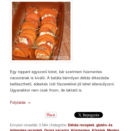
Egy roppant egyszerű köret, bár szerintem húsmentes
vacsorának is kiváló. A batáta bármilyen diétás étkezésbe
beilleszthető, édeskés ízét fűszerekkel jól lehet ellensúlyozni.
Ugyanakkor nem csak finom, de laktató is.
Folytatás
→
Ennyien olvasták: 3 584
|
Kategória:
Diétás receptek
,
glutén- és
tejmentes receptek
,
Gyors vacsora
,
Húsmentes
,
Köretek
,
Mentes