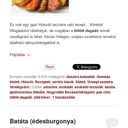
Ez már egy igazi Húsvéti asztalra való recept… Körettel
főfogásként tálalhatjuk, de magában a
töltött dagadó
remek
vendégváró is lehet, hiszen hidegen, szépen szeletelve remekül
tálalható idényzöldségekkel is.
Folytatás
→
Ennyien olvasták: 5 016
|
Kategória:
Gasztro kalandok
,
Gombás
ételek
,
Húsvét
,
Receptek
,
sertés húsok
,
Sültek
,
Ünnepi asztalra
,
Vendégváró
|
Címke:
amaránt
,
avokádó
,
avokádó textúrák
,
batáta
,
gluténmentes töltelék
,
Hegyvidék Bevásárlóközpont
,
pak choi
,
töltött dagadó
,
zöld köret
|
1
hozzászólás
Batáta (édesburgonya)