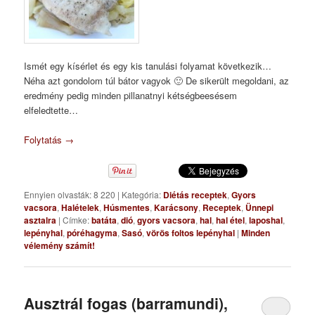
Ismét egy kísérlet és egy kis tanulási folyamat következik…
Néha azt gondolom túl bátor vagyok 🙂 De sikerült megoldani, az
eredmény pedig minden pillanatnyi kétségbeesésem
elfeledtette…
Folytatás
→
Ennyien olvasták: 8 220
|
Kategória:
Diétás receptek
,
Gyors
vacsora
,
Halételek
,
Húsmentes
,
Karácsony
,
Receptek
,
Ünnepi
asztalra
|
Címke:
batáta
,
dió
,
gyors vacsora
,
hal
,
hal étel
,
laposhal
,
lepényhal
,
póréhagyma
,
Sasó
,
vörös foltos lepényhal
|
Minden
vélemény számít!
Ausztrál fogas (barramundi),