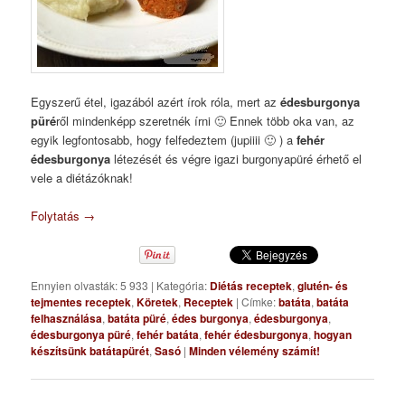
Egyszerű étel, igazából azért írok róla, mert az
édesburgonya
püré
ről mindenképp szeretnék írni 🙂 Ennek több oka van, az
egyik legfontosabb, hogy felfedeztem (jupiiii 🙂 ) a
fehér
édesburgonya
létezését és végre igazi burgonyapüré érhető el
vele a diétázóknak!
Folytatás
→
Ennyien olvasták: 5 933
|
Kategória:
Diétás receptek
,
glutén- és
tejmentes receptek
,
Köretek
,
Receptek
|
Címke:
batáta
,
batáta
felhasználása
,
batáta püré
,
édes burgonya
,
édesburgonya
,
édesburgonya püré
,
fehér batáta
,
fehér édesburgonya
,
hogyan
készítsünk batátapürét
,
Sasó
|
Minden vélemény számít!