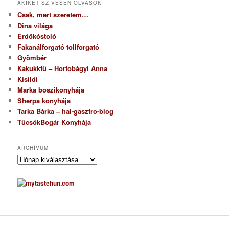
AKIKET SZÍVESEN OLVASOK
Csak, mert szeretem…
Dina világa
Erdőkóstoló
Fakanálforgató tollforgató
Gyömbér
Kakukkfű – Hortobágyi Anna
Kisildi
Marka boszikonyhája
Sherpa konyhája
Tarka Bárka – hal-gasztro-blog
TücsökBogár Konyhája
ARCHÍVUM
A
r
c
h
í
v
u
m