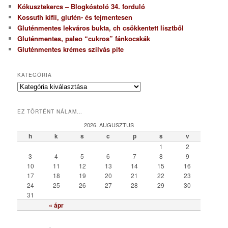
Kókusztekercs – Blogkóstoló 34. forduló
Kossuth kifli, glutén- és tejmentesen
Gluténmentes lekváros bukta, ch csökkentett lisztből
Gluténmentes, paleo “cukros” fánkocskák
Gluténmentes krémes szilvás pite
KATEGÓRIA
K
a
t
EZ TÖRTÉNT NÁLAM…
e
g
2026. AUGUSZTUS
ó
h
k
s
c
p
s
v
r
1
2
i
3
4
5
6
7
8
9
a
10
11
12
13
14
15
16
17
18
19
20
21
22
23
24
25
26
27
28
29
30
31
« ápr