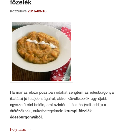
főzelék
Közzétéve
2016-03-18
Ha már az előző posztban ódákat zengtem az édesburgonya
(batáta) jó tulajdonságairól, akkor következzék egy újabb
egyszerű étel belőle, ami szintén tiltólistás (volt eddig) a
diétázóknak, cukorbetegeknek:
krumplifőzelék
édesburgonyából
.
Folytatás
→