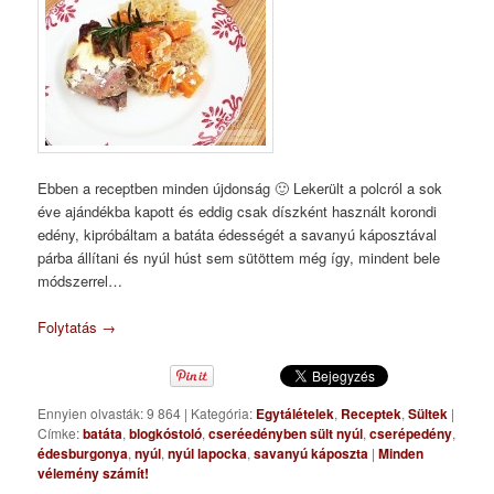
Ebben a receptben minden újdonság 🙂 Lekerült a polcról a sok
éve ajándékba kapott és eddig csak díszként használt korondi
edény, kipróbáltam a batáta édességét a savanyú káposztával
párba állítani és nyúl húst sem sütöttem még így, mindent bele
módszerrel…
Folytatás
→
Ennyien olvasták: 9 864
|
Kategória:
Egytálételek
,
Receptek
,
Sültek
|
Címke:
batáta
,
blogkóstoló
,
cseréedényben sült nyúl
,
cserépedény
,
édesburgonya
,
nyúl
,
nyúl lapocka
,
savanyú káposzta
|
Minden
vélemény számít!