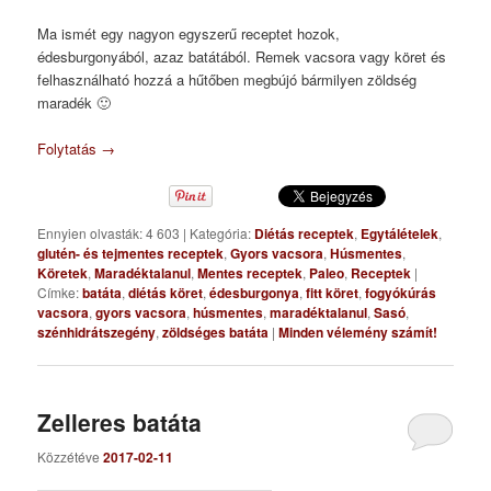
Ma ismét egy nagyon egyszerű receptet hozok,
édesburgonyából, azaz batátából. Remek vacsora vagy köret és
felhasználható hozzá a hűtőben megbújó bármilyen zöldség
maradék 🙂
Folytatás
→
Ennyien olvasták: 4 603
|
Kategória:
Diétás receptek
,
Egytálételek
,
glutén- és tejmentes receptek
,
Gyors vacsora
,
Húsmentes
,
Köretek
,
Maradéktalanul
,
Mentes receptek
,
Paleo
,
Receptek
|
Címke:
batáta
,
diétás köret
,
édesburgonya
,
fitt köret
,
fogyókúrás
vacsora
,
gyors vacsora
,
húsmentes
,
maradéktalanul
,
Sasó
,
szénhidrátszegény
,
zöldséges batáta
|
Minden vélemény számít!
Zelleres batáta
Közzétéve
2017-02-11