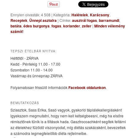
Ennyien olvasták: 4 508
|
Kategória:
Halételek
,
Karácsony
,
Receptek
,
Ünnepi asztalra
|
Címke:
ausztrál fogas
,
barramundi
,
batáta
,
édes burgonya
,
fogas
,
koriander
,
zeller
|
Minden vélemény
számít!
TEPSZI ÉTELBÁR NYITVA:
Hétfőtől - ZÁRVA
Kedd - Péntekig 11.00 - 17.00
Szombaton 11.00 - 14.00
Vasárnap és ünnepnap ZÁRVA
Folyamatosan frissülő információk
Facebook oldalunkon
.
BEMUTATKOZÁS
Sziasztok, Sass Erika, Sasó vagyok, gyakorló táplálékallergiásként
igyekszem megmutatni, hogy nem kell kétségbeesni, még ha elsőre
rémisztőnek tűnik is a tiltások hada. Gasztrocoachként segítek feltárni
az ételekhez fűződő viszonyodat, míg diétás szakácsként, bevezetlek
a számodra legmegfelelőbb diéta rejtelmeibe.