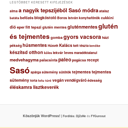
LEGTÖBBET KERESETT KIFEJEZÉSEK
a nagyik tepszijéből Sasó módra
ataisz
alma
blogkóstoló
befőzés
cukkini
Boros István konyhafőnök
batáta
glutén
gluténmentes
dió
eper
fitt tepszi
glutén mentes
és tejmentes
gyors vacsora
gomba
házi
húsmentes
Kalács
pékség
Húsvét
kelt tészta
kenőke
készítsd otthon
lekvár
leves
maradéktalanul
köles
paleo
medvehagyma
recept
palacsinta
pogácsa
Sasó
tejmentes
tejmentes
sütemény
spárga
sütőtök
sütemény
vegán
vendégváró
édesség
torta
totu
túró
éléskamra lisztkeverék
Köszönjük WordPress! |
Fordítás:
DjZoNe
és
FYGureout