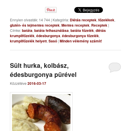
Ennyien olvasták: 14 744
|
Kategória:
Diétás receptek
,
főzelékek
,
glutén- és tejmentes receptek
,
Mentes receptek
,
Receptek
|
Címke:
batáta
,
batáta felhasználása
,
batáta főzelék
,
diétás
krumplifőzelék
,
édesburgonya
,
édesburgonya főzelék
,
krumplifőzelék helyett
,
Sasó
|
Minden vélemény számít!
Sült hurka, kolbász,
édesburgonya pürével
Közzétéve
2016-03-17