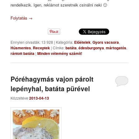
rendelkezik. Igen, reklámot szeretnék csinálni neki 🙂
Folytatás
→
Ennyien olvasták: 13 928
|
Kategória:
Előételek
,
Gyors vacsora
,
Húsmentes
,
Receptek
|
Címke:
batáta
,
édesburgonya
,
mártogatós
,
rántott batáta
|
Minden vélemény számít!
Póréhagymás vajon párolt
lepényhal, batáta pürével
Közzétéve
2013-04-13