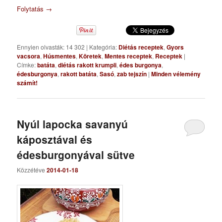
Folytatás
→
Ennyien olvasták: 14 302
|
Kategória:
Diétás receptek
,
Gyors
vacsora
,
Húsmentes
,
Köretek
,
Mentes receptek
,
Receptek
|
Címke:
batáta
,
diétás rakott krumpli
,
édes burgonya
,
édesburgonya
,
rakott batáta
,
Sasó
,
zab tejszín
|
Minden vélemény
számít!
Nyúl lapocka savanyú
káposztával és
édesburgonyával sütve
Közzétéve
2014-01-18