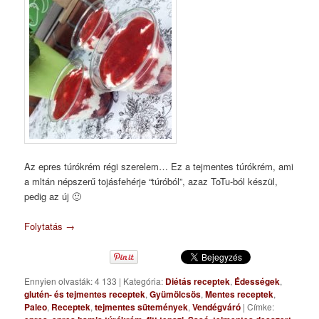
Az epres túrókrém régi szerelem… Ez a tejmentes túrókrém, ami
a mltán népszerű tojásfehérje “túróból”, azaz ToTu-ból készül,
pedig az új 🙂
Folytatás
→
Ennyien olvasták: 4 133
|
Kategória:
Diétás receptek
,
Édességek
,
glutén- és tejmentes receptek
,
Gyümölcsös
,
Mentes receptek
,
Paleo
,
Receptek
,
tejmentes sütemények
,
Vendégváró
|
Címke: