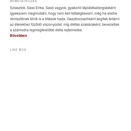
BEMUTATKOZÁS
Sziasztok, Sass Erika, Sasó vagyok, gyakorló táplálékallergiásként
igyekszem megmutatni, hogy nem kell kétségbeesni, még ha elsőre
rémisztőnek tűnik is a tiltások hada. Gasztrocoachként segítek feltárni
az ételekhez fűződő viszonyodat, míg diétás szakácsként, bevezetlek
a számodra legmegfelelőbb diéta rejtelmeibe.
Bővebben
LIKE BOX