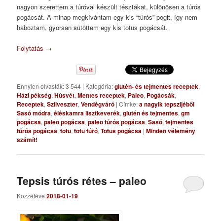
nagyon szerettem a túróval készült tésztákat, különösen a túrós
pogácsát. A minap megkívántam egy kis “túrós” pogit, így nem
haboztam, gyorsan sütöttem egy kis totus pogácsát.
Folytatás
→
Ennyien olvasták: 3 544
|
Kategória:
glutén- és tejmentes receptek
,
Házi pékség
,
Húsvét
,
Mentes receptek
,
Paleo
,
Pogácsák
,
Receptek
,
Szilveszter
,
Vendégváró
|
Címke:
a nagyik tepszijéből
Sasó módra
,
éléskamra lisztkeverék
,
glutén és tejmentes
,
gm
pogácsa
,
paleo pogácsa
,
paleo túrós pogácsa
,
Sasó
,
tejmentes
túrós pogácsa
,
totu
,
totu túró
,
Totus pogácsa
|
Minden vélemény
számít!
Tepsis túrós rétes – paleo
Közzétéve
2018-01-19