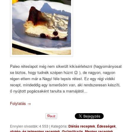
Paleo réteslapot még nem sikerült kikísérletezni (hagyományosat
se biztos, hogy tudnék szépen húzni 😉 ), de nagyon, nagyon
régen ettem már a Nagyi féle tepsis rétest. Ez egy régi vidéki
recept, mindeddig egy ismerősöm van, aki rendszeresen készíti,
ő nyújtott pogácsaként tanulta a mamájától…
Folytatás
→
Ennyien olvasták: 4 553
|
Kategória:
Diétás receptek
,
Édességek
,
glutén- és tejmentes receptek
,
Gyümölcsös
,
Mentes receptek
,