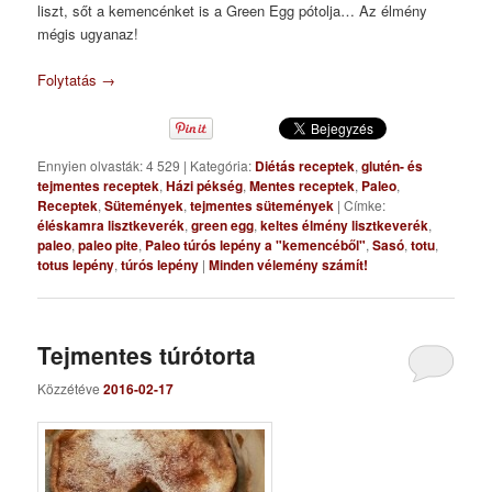
liszt, sőt a kemencénket is a Green Egg pótolja… Az élmény
mégis ugyanaz!
Folytatás
→
Ennyien olvasták: 4 529
|
Kategória:
Diétás receptek
,
glutén- és
tejmentes receptek
,
Házi pékség
,
Mentes receptek
,
Paleo
,
Receptek
,
Sütemények
,
tejmentes sütemények
|
Címke:
éléskamra lisztkeverék
,
green egg
,
keltes élmény lisztkeverék
,
paleo
,
paleo pite
,
Paleo túrós lepény a "kemencéből"
,
Sasó
,
totu
,
totus lepény
,
túrós lepény
|
Minden vélemény számít!
Tejmentes túrótorta
Közzétéve
2016-02-17