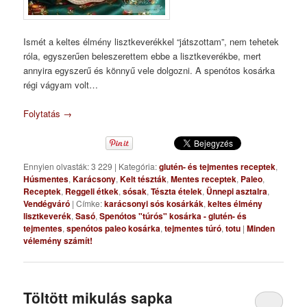
Ismét a keltes élmény lisztkeverékkel “játszottam”, nem tehetek
róla, egyszerűen beleszerettem ebbe a lisztkeverékbe, mert
annyira egyszerű és könnyű vele dolgozni. A spenótos kosárka
régi vágyam volt…
Folytatás
→
Ennyien olvasták: 3 229
|
Kategória:
glutén- és tejmentes receptek
,
Húsmentes
,
Karácsony
,
Kelt tészták
,
Mentes receptek
,
Paleo
,
Receptek
,
Reggeli étkek
,
sósak
,
Tészta ételek
,
Ünnepi asztalra
,
Vendégváró
|
Címke:
karácsonyi sós kosárkák
,
keltes élmény
lisztkeverék
,
Sasó
,
Spenótos "túrós" kosárka - glutén- és
tejmentes
,
spenótos paleo kosárka
,
tejmentes túró
,
totu
|
Minden
vélemény számít!
Töltött mikulás sapka