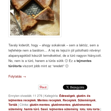
Tavaly kiderült, hogy – ahogy sokaknak – sem a laktóz, sem a
tejfehérje nem a barátom… A tej és tejszín jól pótolható növényi
alapanyagokból készült termékekkel, de a túró nagyon hiányzott.
No, nem is a túró, hanem a túrós sütik 🙂 Ez a
tejmentes
túrótorta
viszont jobb mint az “eredeti” 🙂
Folytatás
→
Ennyien olvasták: 11 276
|
Kategória:
Édességek
,
glutén- és
tejmentes receptek
,
Mentes receptek
,
Receptek
,
Sütemények
,
Torták
|
Címke:
glutén mentes
,
gluténmentes
,
gluténmentes
sütemény
,
hamis túró
,
Sasó
,
tejmentes sütemény
,
totu
,
totu torta
|