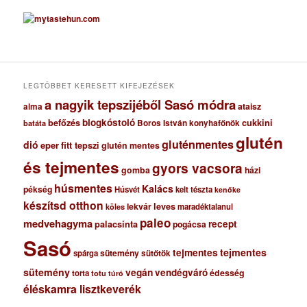
c
h
í
v
u
m
LEGTÖBBET KERESETT KIFEJEZÉSEK
a nagyik tepszijéből Sasó módra
ataisz
alma
blogkóstoló
befőzés
cukkini
Boros István konyhafőnök
batáta
glutén
gluténmentes
dió
eper
fitt tepszi
glutén mentes
és tejmentes
gyors vacsora
gomba
házi
húsmentes
Kalács
pékség
Húsvét
kelt tészta
kenőke
készítsd otthon
lekvár
leves
maradéktalanul
köles
paleo
medvehagyma
recept
palacsinta
pogácsa
Sasó
tejmentes
tejmentes
sütemény
spárga
sütőtök
sütemény
vegán
vendégváró
édesség
torta
totu
túró
éléskamra lisztkeverék