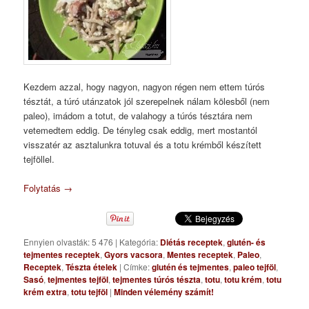
Kezdem azzal, hogy nagyon, nagyon régen nem ettem túrós
tésztát, a túró utánzatok jól szerepelnek nálam kölesből (nem
paleo), imádom a totut, de valahogy a túrós tésztára nem
vetemedtem eddig. De tényleg csak eddig, mert mostantól
visszatér az asztalunkra totuval és a totu krémből készített
tejföllel.
Folytatás
→
Ennyien olvasták: 5 476
|
Kategória:
Diétás receptek
,
glutén- és
tejmentes receptek
,
Gyors vacsora
,
Mentes receptek
,
Paleo
,
Receptek
,
Tészta ételek
|
Címke:
glutén és tejmentes
,
paleo tejföl
,
Sasó
,
tejmentes tejföl
,
tejmentes túrós tészta
,
totu
,
totu krém
,
totu
krém extra
,
totu tejföl
|
Minden vélemény számít!