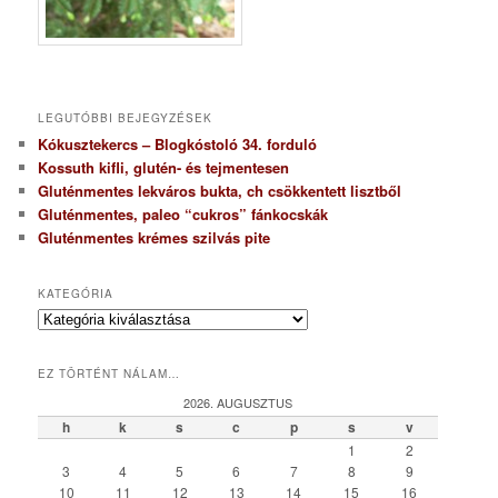
LEGUTÓBBI BEJEGYZÉSEK
Kókusztekercs – Blogkóstoló 34. forduló
Kossuth kifli, glutén- és tejmentesen
Gluténmentes lekváros bukta, ch csökkentett lisztből
Gluténmentes, paleo “cukros” fánkocskák
Gluténmentes krémes szilvás pite
KATEGÓRIA
K
a
t
EZ TÖRTÉNT NÁLAM…
e
g
2026. AUGUSZTUS
ó
h
k
s
c
p
s
v
r
1
2
i
3
4
5
6
7
8
9
a
10
11
12
13
14
15
16