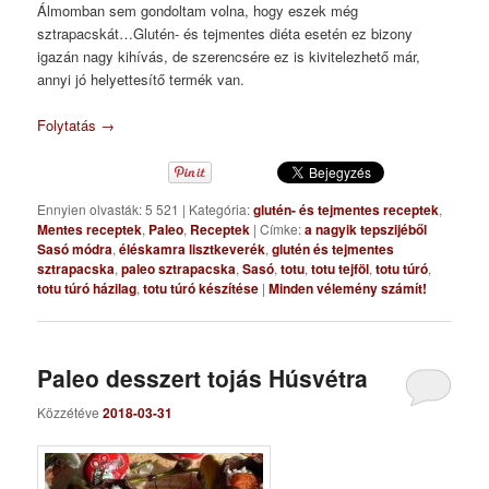
Álmomban sem gondoltam volna, hogy eszek még
sztrapacskát…Glutén- és tejmentes diéta esetén ez bizony
igazán nagy kihívás, de szerencsére ez is kivitelezhető már,
annyi jó helyettesítő termék van.
Folytatás
→
Ennyien olvasták: 5 521
|
Kategória:
glutén- és tejmentes receptek
,
Mentes receptek
,
Paleo
,
Receptek
|
Címke:
a nagyik tepszijéből
Sasó módra
,
éléskamra lisztkeverék
,
glutén és tejmentes
sztrapacska
,
paleo sztrapacska
,
Sasó
,
totu
,
totu tejföl
,
totu túró
,
totu túró házilag
,
totu túró készítése
|
Minden vélemény számít!
Paleo desszert tojás Húsvétra
Közzétéve
2018-03-31