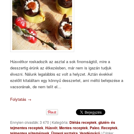
Húsvétkor roskadozik az asztal a sok finomságtól, mire a
desszertig érünk az étkezésben, már nem is igazán tudjuk
élvezni. Nálunk legalábbis ez volt a helyzet. Aztán évekkel
ezelőtt kitaláltam egy könnyű desszertet, ami méltó befejezése a
vacsorának, de nem telít el…
Folytatás
→
Ennyien olvasták: 3 470
|
Kategória:
Diétás receptek
,
glutén- és
tejmentes receptek
,
Húsvét
,
Mentes receptek
,
Paleo
,
Receptek
,
tejmentes sütemények
,
Ünnepi asztalra
,
Vendégváró
|
Címke: