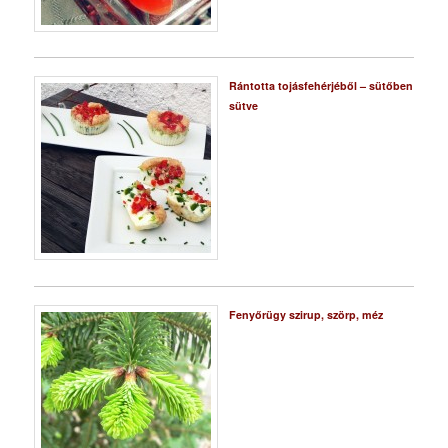
Rántotta tojásfehérjéből – sütőben
sütve
Fenyőrügy szirup, szörp, méz