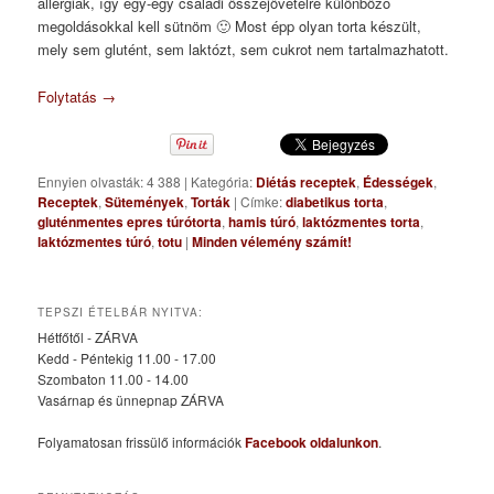
allergiák, így egy-egy családi összejövetelre különböző
megoldásokkal kell sütnöm 🙂 Most épp olyan torta készült,
mely sem glutént, sem laktózt, sem cukrot nem tartalmazhatott.
Folytatás
→
Ennyien olvasták: 4 388
|
Kategória:
Diétás receptek
,
Édességek
,
Receptek
,
Sütemények
,
Torták
|
Címke:
diabetikus torta
,
gluténmentes epres túrótorta
,
hamis túró
,
laktózmentes torta
,
laktózmentes túró
,
totu
|
Minden vélemény számít!
TEPSZI ÉTELBÁR NYITVA:
Hétfőtől - ZÁRVA
Kedd - Péntekig 11.00 - 17.00
Szombaton 11.00 - 14.00
Vasárnap és ünnepnap ZÁRVA
Folyamatosan frissülő információk
Facebook oldalunkon
.