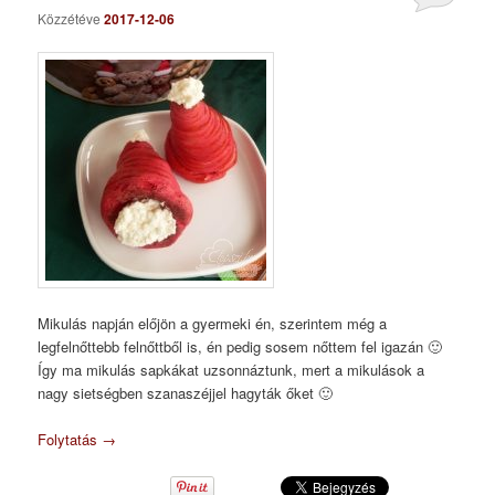
Közzétéve
2017-12-06
Mikulás napján előjön a gyermeki én, szerintem még a
legfelnőttebb felnőttből is, én pedig sosem nőttem fel igazán 🙂
Így ma mikulás sapkákat uzsonnáztunk, mert a mikulások a
nagy sietségben szanaszéjjel hagyták őket 🙂
Folytatás
→