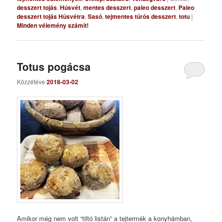
desszert tojás
,
Húsvét
,
mentes desszert
,
paleo desszert
,
Paleo
desszert tojás Húsvétra
,
Sasó
,
tejmentes túrós desszert
,
totu
|
Minden vélemény számít!
Totus pogácsa
Közzétéve
2018-03-02
Amikor még nem volt “tiltó listán” a tejtermék a konyhámban,