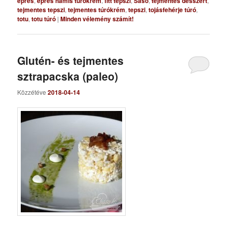
epres
,
epres hamis túrókrém
,
fitt tepszi
,
Sasó
,
tejmentes desszert
,
tejmentes tepszi
,
tejmentes túrókrém
,
tepszi
,
tojásfehérje túró
,
totu
,
totu túró
|
Minden vélemény számít!
Glutén- és tejmentes
sztrapacska (paleo)
Közzétéve
2018-04-14