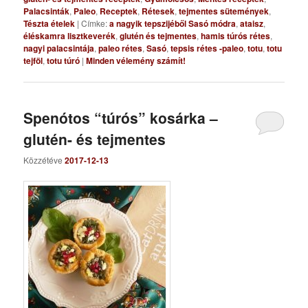
Palacsinták
,
Paleo
,
Receptek
,
Rétesek
,
tejmentes sütemények
,
Tészta ételek
|
Címke:
a nagyik tepszijéből Sasó módra
,
ataisz
,
éléskamra lisztkeverék
,
glutén és tejmentes
,
hamis túrós rétes
,
nagyi palacsintája
,
paleo rétes
,
Sasó
,
tepsis rétes -paleo
,
totu
,
totu
tejföl
,
totu túró
|
Minden vélemény számít!
Spenótos “túrós” kosárka –
glutén- és tejmentes
Közzétéve
2017-12-13