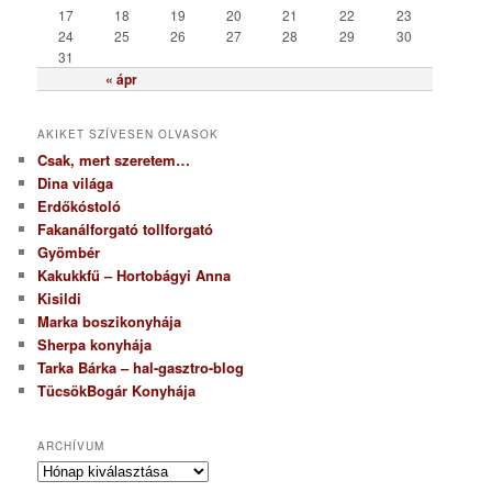
17
18
19
20
21
22
23
24
25
26
27
28
29
30
31
« ápr
AKIKET SZÍVESEN OLVASOK
Csak, mert szeretem…
Dina világa
Erdőkóstoló
Fakanálforgató tollforgató
Gyömbér
Kakukkfű – Hortobágyi Anna
Kisildi
Marka boszikonyhája
Sherpa konyhája
Tarka Bárka – hal-gasztro-blog
TücsökBogár Konyhája
ARCHÍVUM
A
r