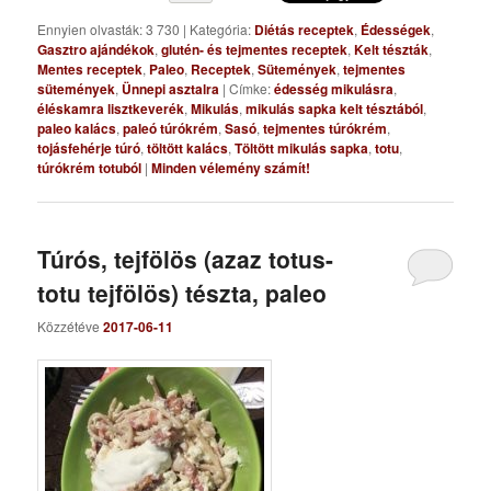
Ennyien olvasták: 3 730
|
Kategória:
Diétás receptek
,
Édességek
,
Gasztro ajándékok
,
glutén- és tejmentes receptek
,
Kelt tészták
,
Mentes receptek
,
Paleo
,
Receptek
,
Sütemények
,
tejmentes
sütemények
,
Ünnepi asztalra
|
Címke:
édesség mikulásra
,
éléskamra lisztkeverék
,
Mikulás
,
mikulás sapka kelt tésztából
,
paleo kalács
,
paleó túrókrém
,
Sasó
,
tejmentes túrókrém
,
tojásfehérje túró
,
töltött kalács
,
Töltött mikulás sapka
,
totu
,
túrókrém totuból
|
Minden vélemény számít!
Túrós, tejfölös (azaz totus-
totu tejfölös) tészta, paleo
Közzétéve
2017-06-11