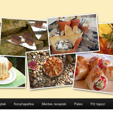
ptek
Konyhapatika
Mentes receptek
Paleo
Fitt tepszi