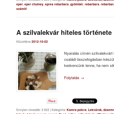
eper
,
eper chutney
,
epres rebarbara
,
gyömbér
,
rebarbara
,
rebarbar
számít!
A szilvalekvár hiteles története
Közzétéve
2012-10-02
Nyaralás címén szilvalekvárt
családi összefogásban készül
kedvencünk lenne, ha nem sike
Folytatás
→
Ennyien olvasták: 3 922
|
Kategória:
Kamra polcra
,
Lekvárok, dzse