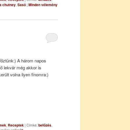
a chutney
,
Sasó
|
Minden vélemény
 főztünk:) A három napos
ő lekvár még akkor is
rült volna ilyen finomra:)
mmek
,
Receptek
|
Címke:
befőzés
,