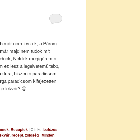
bb már nem leszek, a Párom
r már majd nem tudok mit
vednek, Nektek megígérem a
m ez lesz a legelvetemültebb,
 fura, hiszen a paradicsom
ga paradicsom kifejezetten
ne lekvár? 🙂
emmek
,
Receptek
|
Címke:
befőzés
,
ekvár
,
recept
,
zöldség
|
Minden