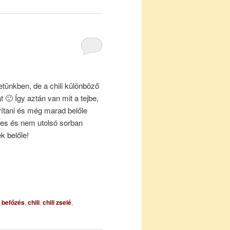
tünkben, de a chili különböző
t 🙂 Így aztán van mit a tejbe,
ítani és még marad belőle
ges és nem utolsó sorban
k belőle!
befőzés
,
chili
,
chili zselé
,