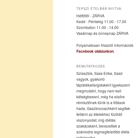
az
a
TEPSZI ÉTELBÁR NYITVA:
Hétfőtől - ZÁRVA
elsődleges
másodlagos
Kedd - Péntekig 11.00 - 17.00
Szombaton 11.00 - 14.00
Vasárnap és ünnepnap ZÁRVA
tartalomra
tartalomra
Folyamatosan frissülő információk
Facebook oldalunkon
.
BEMUTATKOZÁS
Sziasztok, Sass Erika, Sasó
vagyok, gyakorló
táplálékallergiásként igyekszem
megmutatni, hogy nem kell
kétségbeesni, még ha elsőre
rémisztőnek tűnik is a tiltások
hada. Gasztrocoachként segítek
feltárni az ételekhez fűződő
viszonyodat, míg diétás
szakácsként, bevezetlek a
számodra legmegfelelőbb diéta
rejtelmeibe.