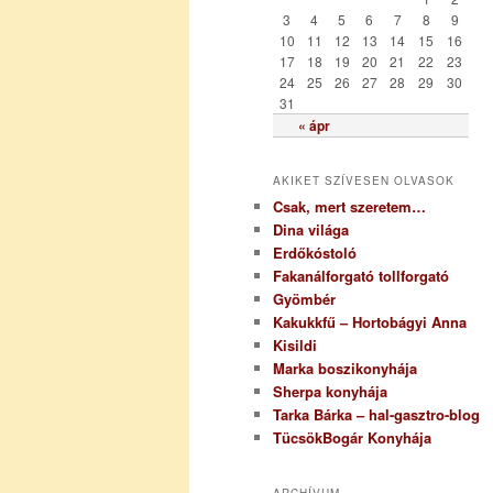
i
3
4
5
6
7
8
9
a
10
11
12
13
14
15
16
17
18
19
20
21
22
23
24
25
26
27
28
29
30
31
« ápr
AKIKET SZÍVESEN OLVASOK
Csak, mert szeretem…
Dina világa
Erdőkóstoló
Fakanálforgató tollforgató
Gyömbér
Kakukkfű – Hortobágyi Anna
Kisildi
Marka boszikonyhája
Sherpa konyhája
Tarka Bárka – hal-gasztro-blog
TücsökBogár Konyhája
ARCHÍVUM