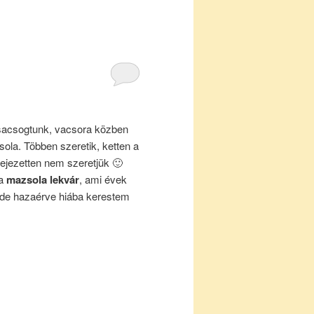
sacsogtunk, vacsora közben
ola. Többen szeretik, ketten a
fejezetten nem szeretjük 🙂
 a
mazsola lekvár
, ami évek
de hazaérve hiába kerestem