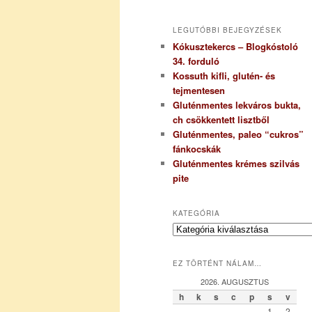
LEGUTÓBBI BEJEGYZÉSEK
Kókusztekercs – Blogkóstoló
34. forduló
Kossuth kifli, glutén- és
tejmentesen
Gluténmentes lekváros bukta,
ch csökkentett lisztből
Gluténmentes, paleo “cukros”
fánkocskák
Gluténmentes krémes szilvás
pite
KATEGÓRIA
K
a
t
EZ TÖRTÉNT NÁLAM…
e
g
2026. AUGUSZTUS
ó
h
k
s
c
p
s
v
r
1
2