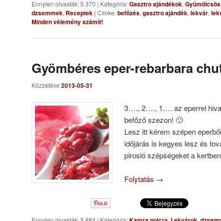
Ennyien olvasták: 5 370
|
Kategória:
Gasztro ajándékok
,
Gyümölcsös
dzsemmek
,
Receptek
|
Címke:
befőzés
,
gasztro ajándék
,
lekvár
,
lek
Minden vélemény számít!
Gyömbéres eper-rebarbara chu
Közzétéve
2013-05-31
3…., 2…., 1…. az eperrel hivat
befőző szezon! 🙂
Lesz itt kérem szépen eperből
időjárás is kegyes lesz és tov
pirosló szépségeket a kertb
Folytatás
→
Ennyien olvasták: 5 884
|
Kategória:
Kamra polcra
,
Lekvárok, dzse