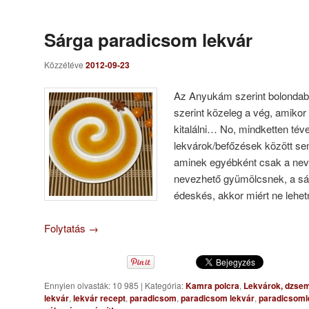
Sárga paradicsom lekvár
Közzétéve
2012-09-23
Az Anyukám szerint bolonda
szerint közeleg a vég, amiko
kitalálni… No, mindketten té
lekvárok/befőzések között se
aminek egyébként csak a neve
nevezhető gyümölcsnek, a sár
édeskés, akkor miért ne lehet
Folytatás
→
Ennyien olvasták: 10 985
|
Kategória:
Kamra polcra
,
Lekvárok, dzs
lekvár
,
lekvár recept
,
paradicsom
,
paradicsom lekvár
,
paradicsoml