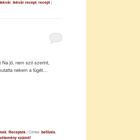
lekvár
,
lekvár recept
,
recept
|
) Na jó, nem szó szerint,
mutatta nekem a fügét…
mmek
,
Receptek
|
Címke:
befőzés
,
vélemény számít!