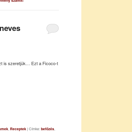
emény számít!
 neves
zt is szeretjük… Ezt a Ficoco-t
emmek
,
Receptek
|
Címke:
befőzés
,