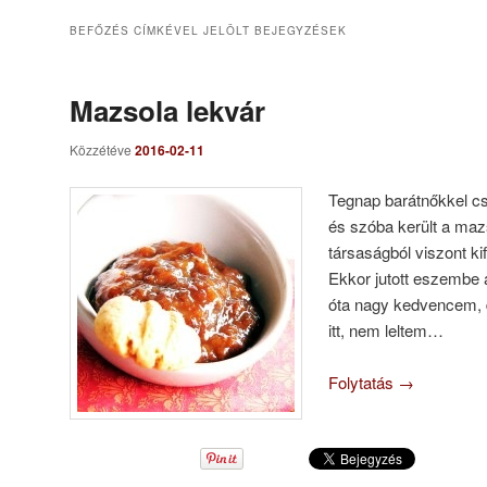
BEFŐZÉS
CÍMKÉVEL JELÖLT BEJEGYZÉSEK
Mazsola lekvár
Közzétéve
2016-02-11
Tegnap barátnőkkel c
és szóba került a mazs
társaságból viszont ki
Ekkor jutott eszembe
óta nagy kedvencem, 
itt, nem leltem…
Folytatás
→