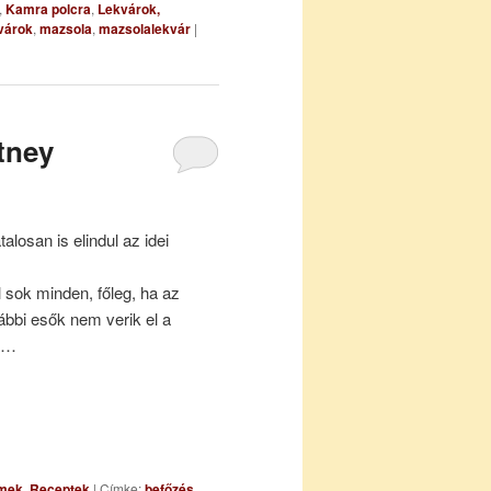
,
Kamra polcra
,
Lekvárok,
várok
,
mazsola
,
mazsolalekvár
|
tney
alosan is elindul az idei
 sok minden, főleg, ha az
ábbi esők nem verik el a
en…
mmek
,
Receptek
|
Címke:
befőzés
,