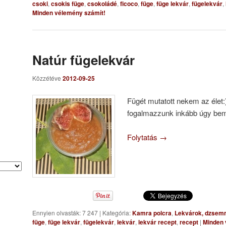
csoki
,
csokis füge
,
csokoládé
,
ficoco
,
füge
,
füge lekvár
,
fügelekvár
,
Minden vélemény számít!
Natúr fügelekvár
Közzétéve
2012-09-25
Fügét mutatott nekem az élet:
fogalmazzunk inkább úgy be
Folytatás
→
Ennyien olvasták: 7 247
|
Kategória:
Kamra polcra
,
Lekvárok, dzse
füge
,
füge lekvár
,
fügelekvár
,
lekvár
,
lekvár recept
,
recept
|
Minden 