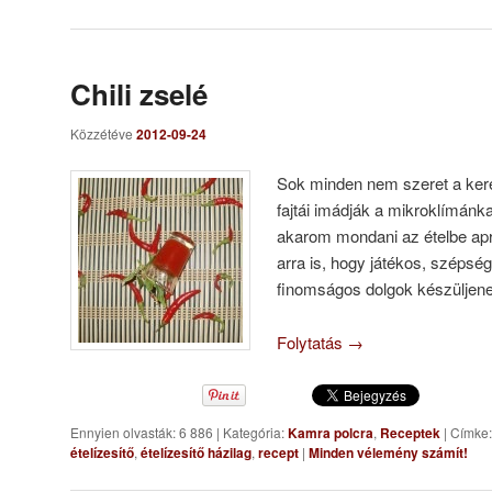
Chili zselé
Közzétéve
2012-09-24
Sok minden nem szeret a kere
fajtái imádják a mikroklímánka
akarom mondani az ételbe apr
arra is, hogy játékos, szépsé
finomságos dolgok készüljene
Folytatás
→
Ennyien olvasták: 6 886
|
Kategória:
Kamra polcra
,
Receptek
|
Címke:
ételízesítő
,
ételízesítő házilag
,
recept
|
Minden vélemény számít!