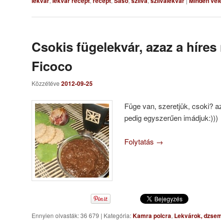
lekvár
,
lekvár recept
,
recept
,
Sasó
,
szilva
,
szilvalekvár
|
Minden vél
Csokis fügelekvár, azaz a híres
Ficoco
Közzétéve
2012-09-25
Füge van, szeretjük, csoki? a
pedig egyszerűen imádjuk:)))
Folytatás
→
Ennyien olvasták: 36 679
|
Kategória:
Kamra polcra
,
Lekvárok, dzs