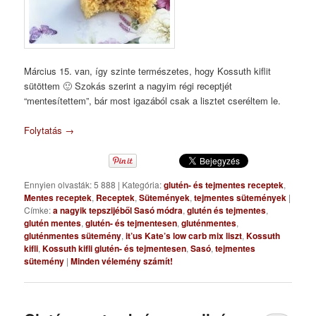
Március 15. van, így szinte természetes, hogy Kossuth kiflit
sütöttem 🙂 Szokás szerint a nagyim régi receptjét
“mentesítettem”, bár most igazából csak a lisztet cseréltem le.
Folytatás
→
Ennyien olvasták: 5 888
|
Kategória:
glutén- és tejmentes receptek
,
Mentes receptek
,
Receptek
,
Sütemények
,
tejmentes sütemények
|
Címke:
a nagyik tepszijéből Sasó módra
,
glutén és tejmentes
,
glutén mentes
,
glutén- és tejmentesen
,
gluténmentes
,
gluténmentes sütemény
,
it’us Kate’s low carb mix liszt
,
Kossuth
kifli
,
Kossuth kifli glutén- és tejmentesen
,
Sasó
,
tejmentes
sütemény
|
Minden vélemény számít!