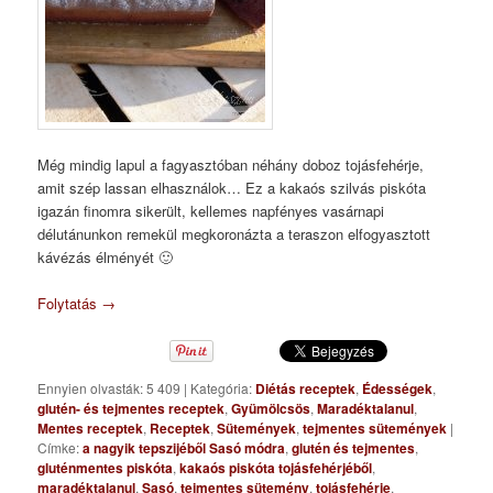
Még mindig lapul a fagyasztóban néhány doboz tojásfehérje,
amit szép lassan elhasználok… Ez a kakaós szilvás piskóta
igazán finomra sikerült, kellemes napfényes vasárnapi
délutánunkon remekül megkoronázta a teraszon elfogyasztott
kávézás élményét 🙂
Folytatás
→
Ennyien olvasták: 5 409
|
Kategória:
Diétás receptek
,
Édességek
,
glutén- és tejmentes receptek
,
Gyümölcsös
,
Maradéktalanul
,
Mentes receptek
,
Receptek
,
Sütemények
,
tejmentes sütemények
|
Címke:
a nagyik tepszijéből Sasó módra
,
glutén és tejmentes
,
gluténmentes piskóta
,
kakaós piskóta tojásfehérjéből
,
maradéktalanul
,
Sasó
,
tejmentes sütemény
,
tojásfehérje
,