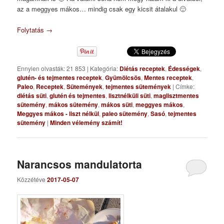
az a meggyes mákos… mindig csak egy kicsit átalakul 🙂
Folytatás
→
Ennyien olvasták: 21 853
|
Kategória:
Diétás receptek
,
Édességek
,
glutén- és tejmentes receptek
,
Gyümölcsös
,
Mentes receptek
,
Paleo
,
Receptek
,
Sütemények
,
tejmentes sütemények
|
Címke:
diétás süti
,
glutén és tejmentes
,
lisztnélküli süti
,
maglisztmentes
sütemény
,
mákos sütemény
,
mákos süti
,
meggyes mákos
,
Meggyes mákos - liszt nélkül
,
paleo sütemény
,
Sasó
,
tejmentes
sütemény
|
Minden vélemény számít!
Narancsos mandulatorta
Közzétéve
2017-05-07