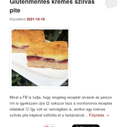
Gluténmentes krémes szilvás
pite
Közzétéve
2021-10-19
Mivel a FB is tudja, hogy rengeteg receptet olvasok és persze
írni is igyekszem újra 😉 sokszor tezs a monitoromra receptes
oldalakat 🙂 Így volt ez nemrégiben is, amikor egy krémes
szilvás pite képével indította el a fantáziámat…
Folytatás
→