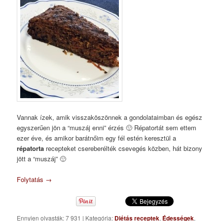
Vannak ízek, amik visszaköszönnek a gondolataimban és egész
egyszerűen jön a “muszáj enni” érzés 🙂 Répatortát sem ettem
ezer éve, és amikor barátnőim egy fél estén keresztül a
répatorta
recepteket csereberélték csevegés közben, hát bizony
jött a “muszáj” 🙂
Folytatás
→
Ennyien olvasták: 7 931
|
Kategória:
Diétás receptek
,
Édességek
,