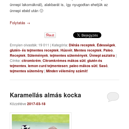
ünnepi lakomáknál), alakbarát is, így nyugodtan ehetjük az
ünnepi ebéd után 🙂
Folytatás
→
Ennyien olvasták: 19 011
|
Kategória:
Diétás receptek
,
Édességek
,
glutén- és tejmentes receptek
,
Húsvét
,
Mentes receptek
,
Paleo
,
Receptek
,
Sütemények
,
tejmentes sütemények
,
Ünnepi asztalra
|
Címke:
citromkrém
,
Citromkrémes mákos süti
,
glutén és
tejmentes
,
lemon curd tejmentesen
,
paleo mákos süti
,
Sasó
,
tejmentes sütemény
|
Minden vélemény számít!
Karamellás almás kocka
Közzétéve
2017-03-18