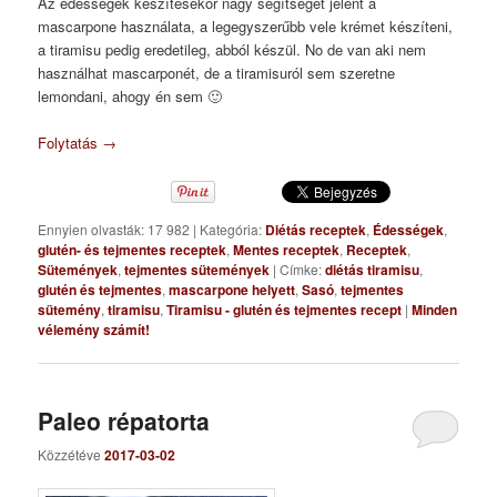
Az édességek készítésekor nagy segítséget jelent a
mascarpone használata, a legegyszerűbb vele krémet készíteni,
a tiramisu pedig eredetileg, abból készül. No de van aki nem
használhat mascarponét, de a tiramisuról sem szeretne
lemondani, ahogy én sem 🙂
Folytatás
→
Ennyien olvasták: 17 982
|
Kategória:
Diétás receptek
,
Édességek
,
glutén- és tejmentes receptek
,
Mentes receptek
,
Receptek
,
Sütemények
,
tejmentes sütemények
|
Címke:
diétás tiramisu
,
glutén és tejmentes
,
mascarpone helyett
,
Sasó
,
tejmentes
sütemény
,
tiramisu
,
Tiramisu - glutén és tejmentes recept
|
Minden
vélemény számít!
Paleo répatorta
Közzétéve
2017-03-02