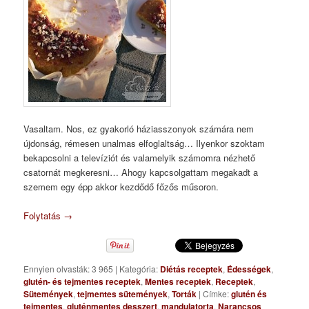
Vasaltam. Nos, ez gyakorló háziasszonyok számára nem
újdonság, rémesen unalmas elfoglaltság… Ilyenkor szoktam
bekapcsolni a televíziót és valamelyik számomra nézhető
csatornát megkeresni… Ahogy kapcsolgattam megakadt a
szemem egy épp akkor kezdődő főzős műsoron.
Folytatás
→
Ennyien olvasták: 3 965
|
Kategória:
Diétás receptek
,
Édességek
,
glutén- és tejmentes receptek
,
Mentes receptek
,
Receptek
,
Sütemények
,
tejmentes sütemények
,
Torták
|
Címke:
glutén és
tejmentes
,
gluténmentes desszert
,
mandulatorta
,
Narancsos