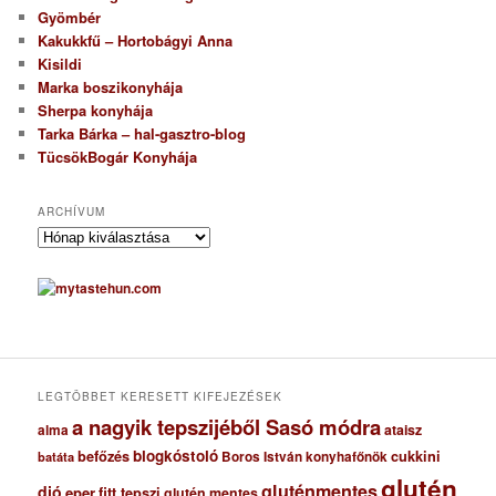
Gyömbér
Kakukkfű – Hortobágyi Anna
Kisildi
Marka boszikonyhája
Sherpa konyhája
Tarka Bárka – hal-gasztro-blog
TücsökBogár Konyhája
ARCHÍVUM
A
r
c
h
í
v
u
m
LEGTÖBBET KERESETT KIFEJEZÉSEK
a nagyik tepszijéből Sasó módra
ataisz
alma
blogkóstoló
befőzés
cukkini
Boros István konyhafőnök
batáta
glutén
gluténmentes
dió
eper
fitt tepszi
glutén mentes