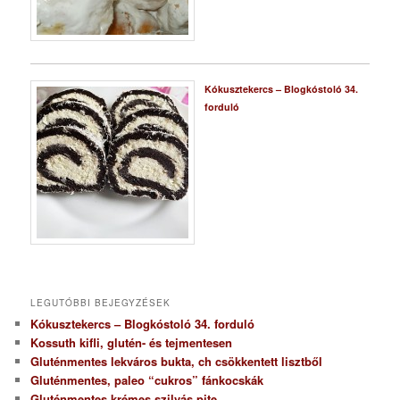
Kókusztekercs – Blogkóstoló 34.
forduló
LEGUTÓBBI BEJEGYZÉSEK
Kókusztekercs – Blogkóstoló 34. forduló
Kossuth kifli, glutén- és tejmentesen
Gluténmentes lekváros bukta, ch csökkentett lisztből
Gluténmentes, paleo “cukros” fánkocskák
Gluténmentes krémes szilvás pite