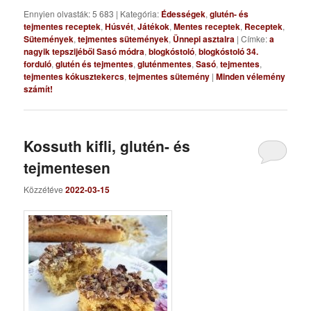
Ennyien olvasták: 5 683
|
Kategória:
Édességek
,
glutén- és
tejmentes receptek
,
Húsvét
,
Játékok
,
Mentes receptek
,
Receptek
,
Sütemények
,
tejmentes sütemények
,
Ünnepi asztalra
|
Címke:
a
nagyik tepszijéből Sasó módra
,
blogkóstoló
,
blogkóstoló 34.
forduló
,
glutén és tejmentes
,
gluténmentes
,
Sasó
,
tejmentes
,
tejmentes kókusztekercs
,
tejmentes sütemény
|
Minden vélemény
számít!
Kossuth kifli, glutén- és
tejmentesen
Közzétéve
2022-03-15