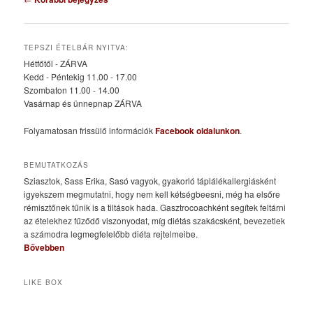
navigáció
TEPSZI ÉTELBÁR NYITVA:
Hétfőtől - ZÁRVA
Kedd - Péntekig 11.00 - 17.00
Szombaton 11.00 - 14.00
Vasárnap és ünnepnap ZÁRVA
Folyamatosan frissülő információk
Facebook oldalunkon
.
BEMUTATKOZÁS
Sziasztok, Sass Erika, Sasó vagyok, gyakorló táplálékallergiásként
igyekszem megmutatni, hogy nem kell kétségbeesni, még ha elsőre
rémisztőnek tűnik is a tiltások hada. Gasztrocoachként segítek feltárni
az ételekhez fűződő viszonyodat, míg diétás szakácsként, bevezetlek
a számodra legmegfelelőbb diéta rejtelmeibe.
Bővebben
LIKE BOX