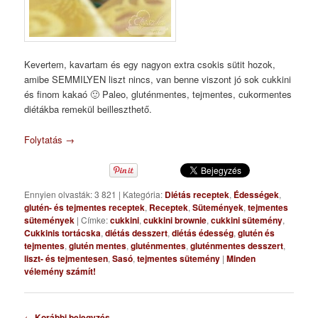
Kevertem, kavartam és egy nagyon extra csokis sütit hozok,
amibe SEMMILYEN liszt nincs, van benne viszont jó sok cukkini
és finom kakaó 🙂 Paleo, gluténmentes, tejmentes, cukormentes
diétákba remekül beilleszthető.
Folytatás
→
Ennyien olvasták: 3 821
|
Kategória:
Diétás receptek
,
Édességek
,
glutén- és tejmentes receptek
,
Receptek
,
Sütemények
,
tejmentes
sütemények
|
Címke:
cukkini
,
cukkini brownie
,
cukkini sütemény
,
Cukkinis tortácska
,
diétás desszert
,
diétás édesség
,
glutén és
tejmentes
,
glutén mentes
,
gluténmentes
,
gluténmentes desszert
,
liszt- és tejmentesen
,
Sasó
,
tejmentes sütemény
|
Minden
vélemény számít!
Bejegyzés
←
Korábbi bejegyzés