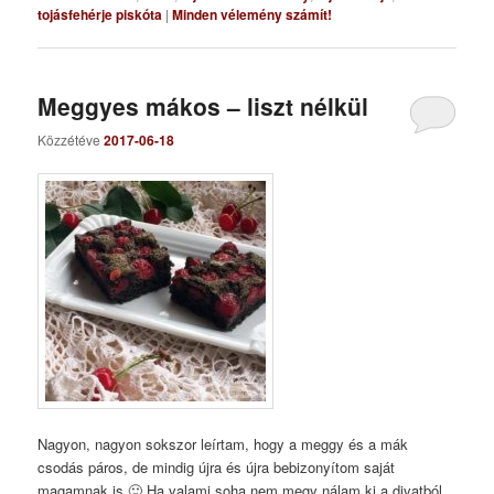
tojásfehérje piskóta
|
Minden vélemény számít!
Meggyes mákos – liszt nélkül
Közzétéve
2017-06-18
Nagyon, nagyon sokszor leírtam, hogy a meggy és a mák
csodás páros, de mindig újra és újra bebizonyítom saját
magamnak is 🙂 Ha valami soha nem megy nálam ki a divatból,