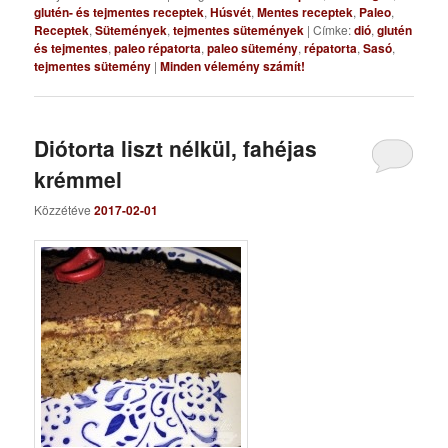
glutén- és tejmentes receptek
,
Húsvét
,
Mentes receptek
,
Paleo
,
Receptek
,
Sütemények
,
tejmentes sütemények
|
Címke:
dió
,
glutén
és tejmentes
,
paleo répatorta
,
paleo sütemény
,
répatorta
,
Sasó
,
tejmentes sütemény
|
Minden vélemény számít!
Diótorta liszt nélkül, fahéjas
krémmel
Közzétéve
2017-02-01