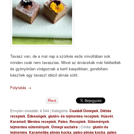
Tavasz van, de a mai nap a szürkés esős mivoltában sok
minden csak nem tavaszias. Mivel az árvácskák már feléledtek
és gyönyörűen virágoznak a kerti kaspókban, gondoltam
készítek egy tavaszt idéző almás sütit.
Folytatás
→
Ennyien olvasták: 4 544
|
Kategória:
Családi Ünnepek
,
Diétás
receptek
,
Édességek
,
glutén- és tejmentes receptek
,
Húsvét
,
Karamell
,
Mentes receptek
,
Paleo
,
Receptek
,
Sütemények
,
tejmentes sütemények
,
Ünnepi asztalra
|
Címke:
glutén és
tejmentes
,
Karamellás almás kocka
,
paleo almás kocka
,
paleo