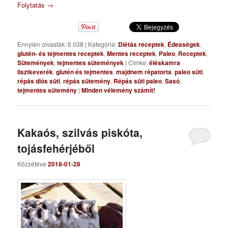
Folytatás
→
Ennyien olvasták: 6 038
|
Kategória:
Diétás receptek
,
Édességek
,
glutén- és tejmentes receptek
,
Mentes receptek
,
Paleo
,
Receptek
,
Sütemények
,
tejmentes sütemények
|
Címke:
éléskamra
lisztkeverék
,
glutén és tejmentes
,
majdnem répatorta
,
paleo süti
,
répás diós süti
,
répás sütemény
,
Répás süti paleo
,
Sasó
,
tejmentes sütemény
|
Minden vélemény számít!
Kakaós, szilvás piskóta,
tojásfehérjéből
Közzétéve
2018-01-28