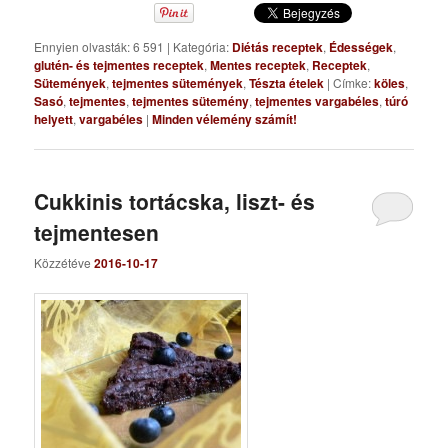
Ennyien olvasták: 6 591
|
Kategória:
Diétás receptek
,
Édességek
,
glutén- és tejmentes receptek
,
Mentes receptek
,
Receptek
,
Sütemények
,
tejmentes sütemények
,
Tészta ételek
|
Címke:
köles
,
Sasó
,
tejmentes
,
tejmentes sütemény
,
tejmentes vargabéles
,
túró
helyett
,
vargabéles
|
Minden vélemény számít!
Cukkinis tortácska, liszt- és
tejmentesen
Közzétéve
2016-10-17