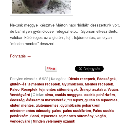
Nekünk meggyel készítve Márton napi “lúdláb” desszertünk volt,
de bármilyen gyümölccsel rétegezhető… Gyorsan elkészíthető,
valóban különleges ez a glutén-, tej-, tojásmentes, amolyan
“minden mentes” desszert.
Folytatás
→
Ennyien olvasták: 6 922
|
Kategória:
Diétás receptek
,
Édességek
,
glutén- és tejmentes receptek
,
Gyümölcsös
,
Mentes receptek
,
Paleo
,
Receptek
,
tejmentes sütemények
,
Ünnepi asztalra
,
Vegán
,
Vendégváró
|
Címke:
alma
,
csokis meggyes
,
csokis pohárkrém
,
édesség
,
éléskamra lisztkeverék
,
fitt tepszi
,
glutén és tejmentes
,
glutén mentes
,
gluténmentes
,
gyümölcsös pohárkrém
,
mindenmentes édesség
,
paleo
,
paleo csokikrém
,
Paleo csokis
pohárkrém
,
Sasó
,
tejmentes
,
tejmentes sütemény
,
vegán
,
vendégváró
|
Minden vélemény számít!