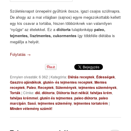
Születésnapot ünnepelni gyűltünk össze, igazi csajos szülinapra.
De ahogy az a mai világban (sajnos) egyre megszokottabb kellett
egy kis csavar a tortába, hiszen többünknek van valamilyen
“nyűgje” az ételekkel. Ez a
diótorta
tulajdonképp
paleo,
tejmentes, lisztmentes, cukormentes
így többféle diétába is
megállja a helyét.
Folytatás
→
Ennyien olvasták: 6 362
|
Kategória:
Diétás receptek
,
Édességek
,
Gasztro ajándékok
,
glutén- és tejmentes receptek
,
Mentes
receptek
,
Paleo
,
Receptek
,
Sütemények
,
tejmentes sütemények
,
Torták
|
Címke:
dió
,
diótorta
,
Diótorta liszt nélkül
,
fahéjas krém
,
fahéjas krémmel
,
glutén és tejmentes
,
paleo diótorta
,
paleo
marcipán
,
Sasó
,
tejmentes sütemény
,
tejmentes tortakrém
|
Minden vélemény számít!