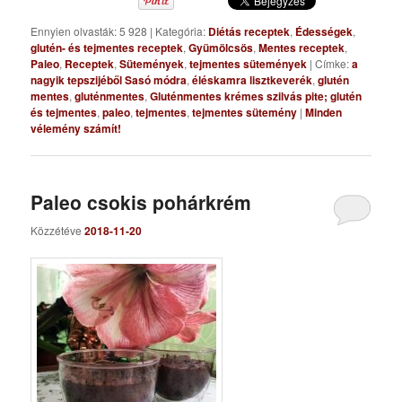
Ennyien olvasták: 5 928
|
Kategória:
Diétás receptek
,
Édességek
,
glutén- és tejmentes receptek
,
Gyümölcsös
,
Mentes receptek
,
Paleo
,
Receptek
,
Sütemények
,
tejmentes sütemények
|
Címke:
a
nagyik tepszijéből Sasó módra
,
éléskamra lisztkeverék
,
glutén
mentes
,
gluténmentes
,
Gluténmentes krémes szilvás pite; glutén
és tejmentes
,
paleo
,
tejmentes
,
tejmentes sütemény
|
Minden
vélemény számít!
Paleo csokis pohárkrém
Közzétéve
2018-11-20