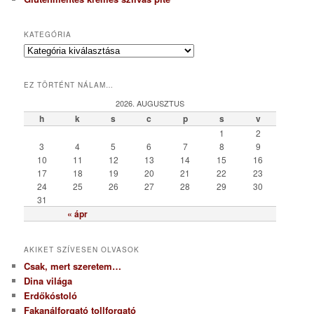
KATEGÓRIA
K
a
t
EZ TÖRTÉNT NÁLAM…
e
g
2026. AUGUSZTUS
ó
h
k
s
c
p
s
v
r
1
2
i
3
4
5
6
7
8
9
a
10
11
12
13
14
15
16
17
18
19
20
21
22
23
24
25
26
27
28
29
30
31
« ápr
AKIKET SZÍVESEN OLVASOK
Csak, mert szeretem…
Dina világa
Erdőkóstoló
Fakanálforgató tollforgató