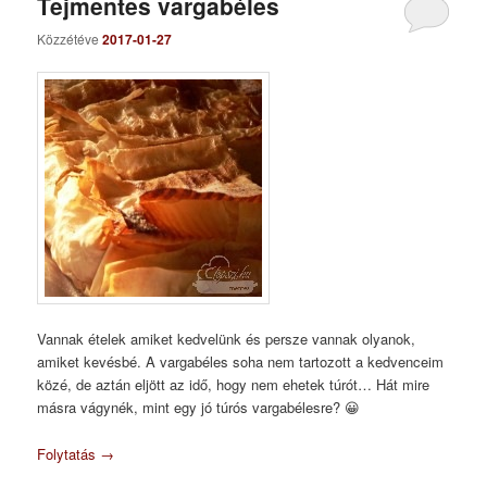
Tejmentes vargabéles
Közzétéve
2017-01-27
Vannak ételek amiket kedvelünk és persze vannak olyanok,
amiket kevésbé. A vargabéles soha nem tartozott a kedvenceim
közé, de aztán eljött az idő, hogy nem ehetek túrót… Hát mire
másra vágynék, mint egy jó túrós vargabélesre? 😀
Folytatás
→