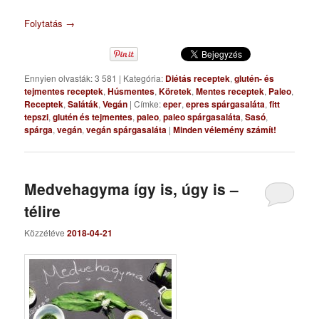
Folytatás
→
Ennyien olvasták: 3 581
|
Kategória:
Diétás receptek
,
glutén- és
tejmentes receptek
,
Húsmentes
,
Köretek
,
Mentes receptek
,
Paleo
,
Receptek
,
Saláták
,
Vegán
|
Címke:
eper
,
epres spárgasaláta
,
fitt
tepszi
,
glutén és tejmentes
,
paleo
,
paleo spárgasaláta
,
Sasó
,
spárga
,
vegán
,
vegán spárgasaláta
|
Minden vélemény számít!
Medvehagyma így is, úgy is –
télire
Közzétéve
2018-04-21