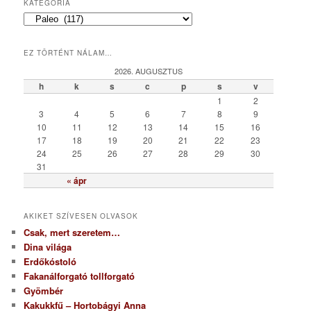
KATEGÓRIA
K
a
t
EZ TÖRTÉNT NÁLAM…
e
g
2026. AUGUSZTUS
ó
h
k
s
c
p
s
v
r
1
2
i
3
4
5
6
7
8
9
a
10
11
12
13
14
15
16
17
18
19
20
21
22
23
24
25
26
27
28
29
30
31
« ápr
AKIKET SZÍVESEN OLVASOK
Csak, mert szeretem…
Dina világa
Erdőkóstoló
Fakanálforgató tollforgató
Gyömbér
Kakukkfű – Hortobágyi Anna