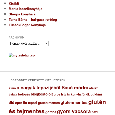
Kisildi
Marka boszikonyhája
Sherpa konyhája
Tarka Bárka – hal-gasztro-blog
TücsökBogár Konyhája
ARCHÍVUM
A
r
c
h
í
v
u
m
LEGTÖBBET KERESETT KIFEJEZÉSEK
a nagyik tepszijéből Sasó módra
ataisz
alma
blogkóstoló
befőzés
cukkini
Boros István konyhafőnök
batáta
glutén
gluténmentes
dió
eper
fitt tepszi
glutén mentes
és tejmentes
gyors vacsora
gomba
házi