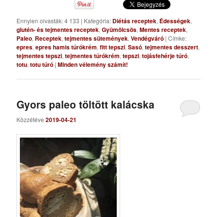
Ennyien olvasták: 4 133
|
Kategória:
Diétás receptek
,
Édességek
,
glutén- és tejmentes receptek
,
Gyümölcsös
,
Mentes receptek
,
Paleo
,
Receptek
,
tejmentes sütemények
,
Vendégváró
|
Címke:
epres
,
epres hamis túrókrém
,
fitt tepszi
,
Sasó
,
tejmentes desszert
,
tejmentes tepszi
,
tejmentes túrókrém
,
tepszi
,
tojásfehérje túró
,
totu
,
totu túró
|
Minden vélemény számít!
Gyors paleo töltött kalácska
Közzétéve
2019-04-21