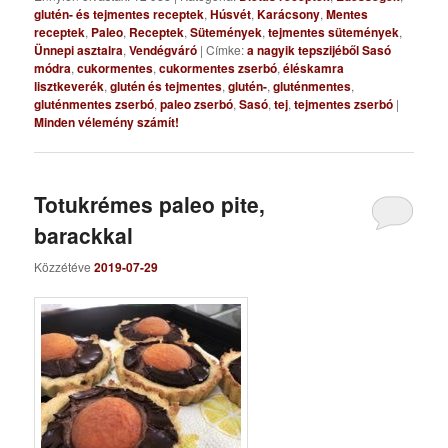
glutén- és tejmentes receptek
,
Húsvét
,
Karácsony
,
Mentes
receptek
,
Paleo
,
Receptek
,
Sütemények
,
tejmentes sütemények
,
Ünnepi asztalra
,
Vendégváró
|
Címke:
a nagyik tepszijéből Sasó
módra
,
cukormentes
,
cukormentes zserbó
,
éléskamra
lisztkeverék
,
glutén és tejmentes
,
glutén-
,
gluténmentes
,
gluténmentes zserbó
,
paleo zserbó
,
Sasó
,
tej
,
tejmentes zserbó
|
Minden vélemény számít!
Totukrémes paleo pite,
barackkal
Közzétéve
2019-07-29