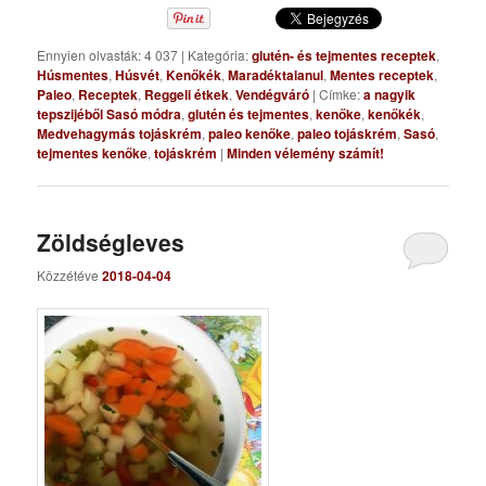
Ennyien olvasták: 4 037
|
Kategória:
glutén- és tejmentes receptek
,
Húsmentes
,
Húsvét
,
Kenőkék
,
Maradéktalanul
,
Mentes receptek
,
Paleo
,
Receptek
,
Reggeli étkek
,
Vendégváró
|
Címke:
a nagyik
tepszijéből Sasó módra
,
glutén és tejmentes
,
kenőke
,
kenőkék
,
Medvehagymás tojáskrém
,
paleo kenőke
,
paleo tojáskrém
,
Sasó
,
tejmentes kenőke
,
tojáskrém
|
Minden vélemény számít!
Zöldségleves
Közzétéve
2018-04-04