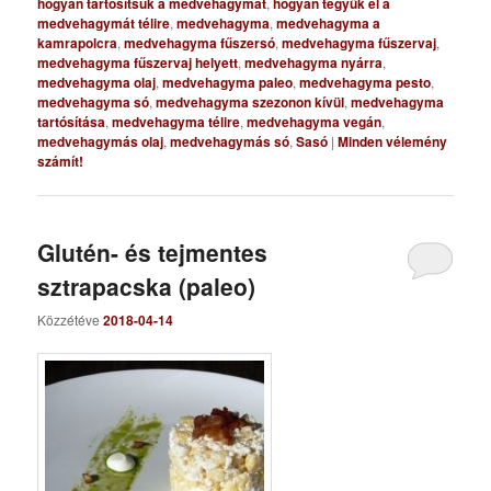
hogyan tartósítsuk a medvehagymát
,
hogyan tegyük el a
medvehagymát télire
,
medvehagyma
,
medvehagyma a
kamrapolcra
,
medvehagyma fűszersó
,
medvehagyma fűszervaj
,
medvehagyma fűszervaj helyett
,
medvehagyma nyárra
,
medvehagyma olaj
,
medvehagyma paleo
,
medvehagyma pesto
,
medvehagyma só
,
medvehagyma szezonon kívül
,
medvehagyma
tartósítása
,
medvehagyma télire
,
medvehagyma vegán
,
medvehagymás olaj
,
medvehagymás só
,
Sasó
|
Minden vélemény
számít!
Glutén- és tejmentes
sztrapacska (paleo)
Közzétéve
2018-04-14