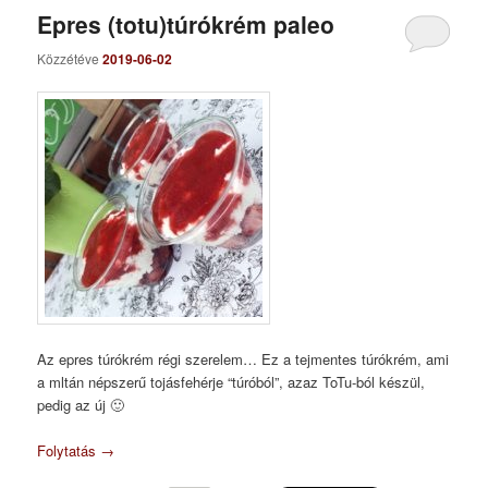
Epres (totu)túrókrém paleo
Közzétéve
2019-06-02
Az epres túrókrém régi szerelem… Ez a tejmentes túrókrém, ami
a mltán népszerű tojásfehérje “túróból”, azaz ToTu-ból készül,
pedig az új 🙂
Folytatás
→