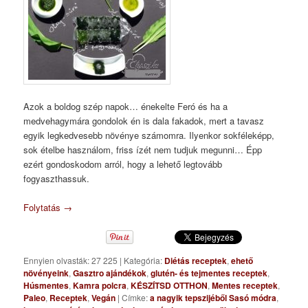
Azok a boldog szép napok… énekelte Feró és ha a
medvehagymára gondolok én is dala fakadok, mert a tavasz
egyik legkedvesebb növénye számomra. Ilyenkor sokféleképp,
sok ételbe használom, friss ízét nem tudjuk megunni… Épp
ezért gondoskodom arról, hogy a lehető legtovább
fogyaszthassuk.
Folytatás
→
Ennyien olvasták: 27 225
|
Kategória:
Diétás receptek
,
ehető
növényeink
,
Gasztro ajándékok
,
glutén- és tejmentes receptek
,
Húsmentes
,
Kamra polcra
,
KÉSZÍTSD OTTHON
,
Mentes receptek
,
Paleo
,
Receptek
,
Vegán
|
Címke:
a nagyik tepszijéből Sasó módra
,