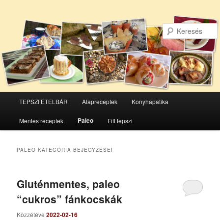
Főmenü
TEPSZI ÉTELBÁR
Alapreceptek
Konyhapatika
Tovább
Tovább
Paleo
Mentes receptek
Fitt tepszi
az
a
elsődleges
másodlagos
PALEO
KATEGÓRIA BEJEGYZÉSEI
tartalomra
tartalomra
Gluténmentes, paleo
“cukros” fánkocskák
Közzétéve
2022-02-16