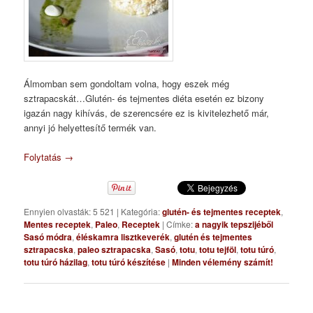
Álmomban sem gondoltam volna, hogy eszek még
sztrapacskát…Glutén- és tejmentes diéta esetén ez bizony
igazán nagy kihívás, de szerencsére ez is kivitelezhető már,
annyi jó helyettesítő termék van.
Folytatás
→
Ennyien olvasták: 5 521
|
Kategória:
glutén- és tejmentes receptek
,
Mentes receptek
,
Paleo
,
Receptek
|
Címke:
a nagyik tepszijéből
Sasó módra
,
éléskamra lisztkeverék
,
glutén és tejmentes
sztrapacska
,
paleo sztrapacska
,
Sasó
,
totu
,
totu tejföl
,
totu túró
,
totu túró házilag
,
totu túró készítése
|
Minden vélemény számít!