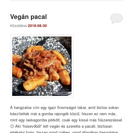
Vegán pacal
Közzétéve
2018-06-30
A hangzatos cím egy igazi finomságot takar, amit biztos sokan
készítettek már a gomba rajongók közül, hiszen ez nem más,
mint egy laskagomba pörkölt, csak egy kissé más fűszerezéssel
🙂 Aki “húsevőből” lett vegán és szerette a pacalt, biztosan
értékelni fogja, hiszen mind ízében, mind állagában hasonlatos…