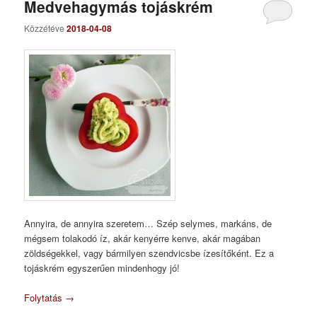
Medvehagymás tojáskrém
Közzétéve
2018-04-08
Annyira, de annyira szeretem… Szép selymes, markáns, de
mégsem tolakodó íz, akár kenyérre kenve, akár magában
zöldségekkel, vagy bármilyen szendvicsbe ízesítőként. Ez a
tojáskrém egyszerűen mindenhogy jó!
Folytatás
→