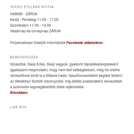
TEPSZI ÉTELBÁR NYITVA:
Hétfőtől - ZÁRVA
Kedd - Péntekig 11.00 - 17.00
Szombaton 11.00 - 14.00
Vasárnap és ünnepnap ZÁRVA
Folyamatosan frissülő információk
Facebook oldalunkon
.
BEMUTATKOZÁS
Sziasztok, Sass Erika, Sasó vagyok, gyakorló táplálékallergiásként
igyekszem megmutatni, hogy nem kell kétségbeesni, még ha elsőre
rémisztőnek tűnik is a tiltások hada. Gasztrocoachként segítek feltárni
az ételekhez fűződő viszonyodat, míg diétás szakácsként, bevezetlek
a számodra legmegfelelőbb diéta rejtelmeibe.
Bővebben
LIKE BOX