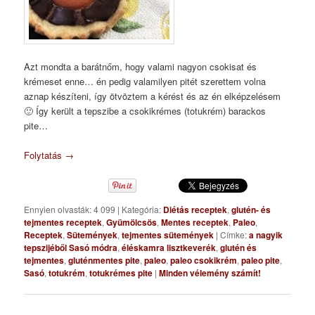
Azt mondta a barátnőm, hogy valami nagyon csokisat és
krémeset enne… én pedig valamilyen pitét szerettem volna
aznap készíteni, így ötvöztem a kérést és az én elképzelésem
🙂 Így került a tepszibe a csokikrémes (totukrém) barackos
pite…
Folytatás
→
Ennyien olvasták: 4 099
|
Kategória:
Diétás receptek
,
glutén- és
tejmentes receptek
,
Gyümölcsös
,
Mentes receptek
,
Paleo
,
Receptek
,
Sütemények
,
tejmentes sütemények
|
Címke:
a nagyik
tepszijéből Sasó módra
,
éléskamra lisztkeverék
,
glutén és
tejmentes
,
gluténmentes pite
,
paleo
,
paleo csokikrém
,
paleo pite
,
Sasó
,
totukrém
,
totukrémes pite
|
Minden vélemény számít!