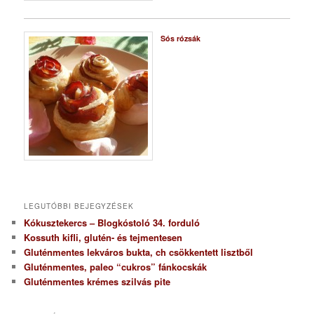
Sós rózsák
LEGUTÓBBI BEJEGYZÉSEK
Kókusztekercs – Blogkóstoló 34. forduló
Kossuth kifli, glutén- és tejmentesen
Gluténmentes lekváros bukta, ch csökkentett lisztből
Gluténmentes, paleo “cukros” fánkocskák
Gluténmentes krémes szilvás pite