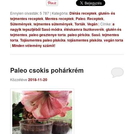
Ennyien olvasták: 5 787
|
Kategória:
Diétás receptek
,
glutén- és
tejmentes receptek
,
Mentes receptek
,
Paleo
,
Receptek
,
Sütemények
,
tejmentes sütemények
,
Torták
,
Vegán
|
Címke:
a
nagyik tepszijéből Sasó módra
,
éléskamra lisztkeverék
,
glutén és
tejmentes
,
paleo gesztenye torta
,
paleo pirkóta
,
Sasó
,
tejmentes
torta
,
Tojásmentes paleo piskóta
,
tojásmentes piskóta
,
vegán torta
|
Minden vélemény számít!
Paleo csokis pohárkrém
Közzétéve
2018-11-20