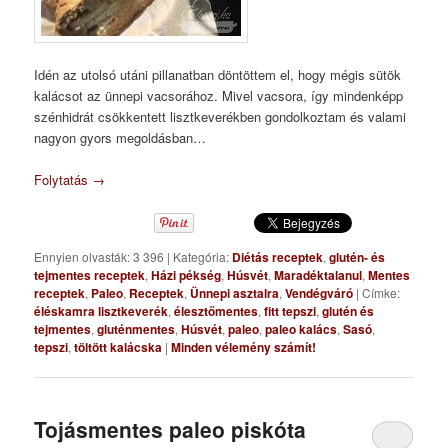
Idén az utolsó utáni pillanatban döntöttem el, hogy mégis sütök
kalácsot az ünnepi vacsorához. Mivel vacsora, így mindenképp
szénhidrát csökkentett lisztkeverékben gondolkoztam és valami
nagyon gyors megoldásban…
Folytatás
→
Ennyien olvasták: 3 396
|
Kategória:
Diétás receptek
,
glutén- és
tejmentes receptek
,
Házi pékség
,
Húsvét
,
Maradéktalanul
,
Mentes
receptek
,
Paleo
,
Receptek
,
Ünnepi asztalra
,
Vendégváró
|
Címke:
éléskamra lisztkeverék
,
élesztőmentes
,
fitt tepszi
,
glutén és
tejmentes
,
gluténmentes
,
Húsvét
,
paleo
,
paleo kalács
,
Sasó
,
tepszi
,
töltött kalácska
|
Minden vélemény számít!
Tojásmentes paleo piskóta