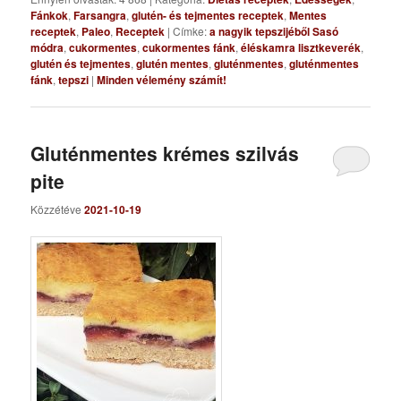
Fánkok
,
Farsangra
,
glutén- és tejmentes receptek
,
Mentes
receptek
,
Paleo
,
Receptek
|
Címke:
a nagyik tepszijéből Sasó
módra
,
cukormentes
,
cukormentes fánk
,
éléskamra lisztkeverék
,
glutén és tejmentes
,
glutén mentes
,
gluténmentes
,
gluténmentes
fánk
,
tepszi
|
Minden vélemény számít!
Gluténmentes krémes szilvás
pite
Közzétéve
2021-10-19