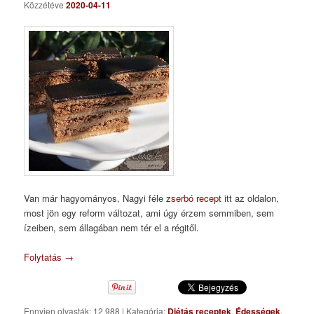
Közzétéve
2020-04-11
Van már hagyományos, Nagyi féle
zserbó recept
itt az oldalon,
most jön egy reform változat, ami úgy érzem semmiben, sem
ízeiben, sem állagában nem tér el a régitől.
Folytatás
→
Ennyien olvasták: 12 988
|
Kategória:
Diétás receptek
,
Édességek
,