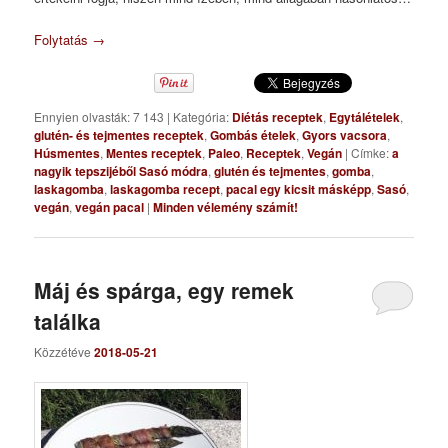
Folytatás
→
Ennyien olvasták: 7 143
|
Kategória:
Diétás receptek
,
Egytálételek
,
glutén- és tejmentes receptek
,
Gombás ételek
,
Gyors vacsora
,
Húsmentes
,
Mentes receptek
,
Paleo
,
Receptek
,
Vegán
|
Címke:
a
nagyik tepszijéből Sasó módra
,
glutén és tejmentes
,
gomba
,
laskagomba
,
laskagomba recept
,
pacal egy kicsit másképp
,
Sasó
,
vegán
,
vegán pacal
|
Minden vélemény számít!
Máj és spárga, egy remek
találka
Közzétéve
2018-05-21