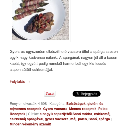
Gyors és egyszerűen elkészíthető vacsora ötlet a spárga szezon
egyik nagy kedvence nálunk. A spárgának nagyon jól áll a bacon
kabát, így együtt pedig remekül harmonizál egy kis lecsós
alapon sütött csirkemájjal.
Folytatás
→
Ennyien olvasták: 4 608
|
Kategória:
Belsőségek
,
glutén- és
tejmentes receptek
,
Gyors vacsora
,
Mentes receptek
,
Paleo
,
Receptek
|
Címke:
a nagyik tepszijéből Sasó módra
,
csirkemáj
,
csirkemáj spárgával
,
gyors vacsora
,
máj
,
paleo
,
Sasó
,
spárga
|
Minden vélemény számít!