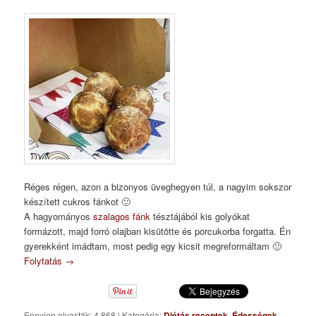
Réges régen, azon a bizonyos üveghegyen túl, a nagyim sokszor
készített cukros fánkot 🙂
A hagyományos
szalagos fánk
tésztájából kis golyókat
formázott, majd forró olajban kisütötte és porcukorba forgatta. Én
gyerekként imádtam, most pedig egy kicsit megreformáltam 🙂
Folytatás
→
Ennyien olvasták: 4 868
|
Kategória:
Diétás receptek
,
Édességek
,