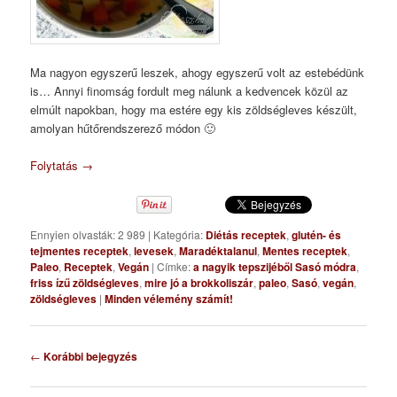
Ma nagyon egyszerű leszek, ahogy egyszerű volt az estebédünk
is… Annyi finomság fordult meg nálunk a kedvencek közül az
elmúlt napokban, hogy ma estére egy kis zöldségleves készült,
amolyan hűtőrendszerező módon 🙂
Folytatás
→
Ennyien olvasták: 2 989
|
Kategória:
Diétás receptek
,
glutén- és
tejmentes receptek
,
levesek
,
Maradéktalanul
,
Mentes receptek
,
Paleo
,
Receptek
,
Vegán
|
Címke:
a nagyik tepszijéből Sasó módra
,
friss ízű zöldségleves
,
mire jó a brokkoliszár
,
paleo
,
Sasó
,
vegán
,
zöldségleves
|
Minden vélemény számít!
Bejegyzés
←
Korábbi bejegyzés
navigáció