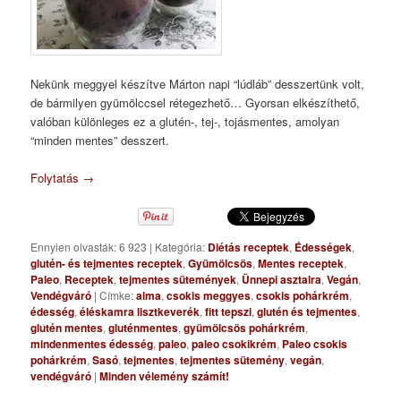
Nekünk meggyel készítve Márton napi “lúdláb” desszertünk volt,
de bármilyen gyümölccsel rétegezhető… Gyorsan elkészíthető,
valóban különleges ez a glutén-, tej-, tojásmentes, amolyan
“minden mentes” desszert.
Folytatás
→
Ennyien olvasták: 6 923
|
Kategória:
Diétás receptek
,
Édességek
,
glutén- és tejmentes receptek
,
Gyümölcsös
,
Mentes receptek
,
Paleo
,
Receptek
,
tejmentes sütemények
,
Ünnepi asztalra
,
Vegán
,
Vendégváró
|
Címke:
alma
,
csokis meggyes
,
csokis pohárkrém
,
édesség
,
éléskamra lisztkeverék
,
fitt tepszi
,
glutén és tejmentes
,
glutén mentes
,
gluténmentes
,
gyümölcsös pohárkrém
,
mindenmentes édesség
,
paleo
,
paleo csokikrém
,
Paleo csokis
pohárkrém
,
Sasó
,
tejmentes
,
tejmentes sütemény
,
vegán
,
vendégváró
|
Minden vélemény számít!