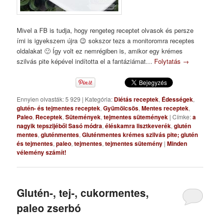
Mivel a FB is tudja, hogy rengeteg receptet olvasok és persze
írni is igyekszem újra 😉 sokszor tezs a monitoromra receptes
oldalakat 🙂 Így volt ez nemrégiben is, amikor egy krémes
szilvás pite képével indította el a fantáziámat…
Folytatás
→
Ennyien olvasták: 5 929
|
Kategória:
Diétás receptek
,
Édességek
,
glutén- és tejmentes receptek
,
Gyümölcsös
,
Mentes receptek
,
Paleo
,
Receptek
,
Sütemények
,
tejmentes sütemények
|
Címke:
a
nagyik tepszijéből Sasó módra
,
éléskamra lisztkeverék
,
glutén
mentes
,
gluténmentes
,
Gluténmentes krémes szilvás pite; glutén
és tejmentes
,
paleo
,
tejmentes
,
tejmentes sütemény
|
Minden
vélemény számít!
Glutén-, tej-, cukormentes,
paleo zserbó