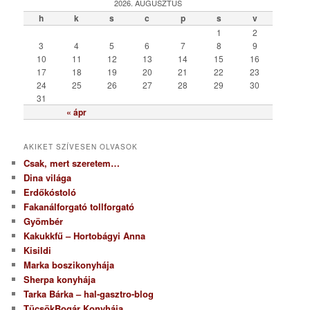
g
2026. AUGUSZTUS
ó
h
k
s
c
p
s
v
r
1
2
i
3
4
5
6
7
8
9
a
10
11
12
13
14
15
16
17
18
19
20
21
22
23
24
25
26
27
28
29
30
31
« ápr
AKIKET SZÍVESEN OLVASOK
Csak, mert szeretem…
Dina világa
Erdőkóstoló
Fakanálforgató tollforgató
Gyömbér
Kakukkfű – Hortobágyi Anna
Kisildi
Marka boszikonyhája
Sherpa konyhája
Tarka Bárka – hal-gasztro-blog
TücsökBogár Konyhája