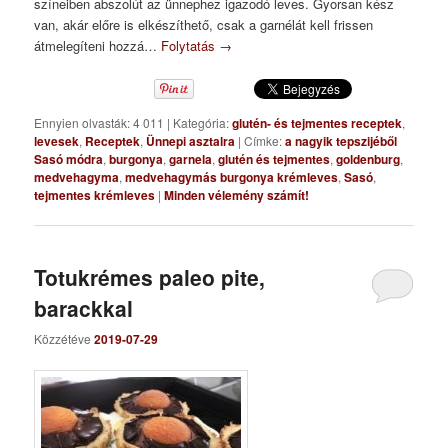
színeiben abszolút az ünnephez igazodó leves. Gyorsan kész
van, akár előre is elkészíthető, csak a garnélát kell frissen
átmelegíteni hozzá…
Folytatás
→
Ennyien olvasták: 4 011
|
Kategória:
glutén- és tejmentes receptek
,
levesek
,
Receptek
,
Ünnepi asztalra
|
Címke:
a nagyik tepszijéből
Sasó módra
,
burgonya
,
garnela
,
glutén és tejmentes
,
goldenburg
,
medvehagyma
,
medvehagymás burgonya krémleves
,
Sasó
,
tejmentes krémleves
|
Minden vélemény számít!
Totukrémes paleo pite,
barackkal
Közzétéve
2019-07-29