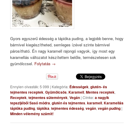
Gyors egyszerű édesség a tápióka puding, a legjobb benne, hogy
bármivel kiegészítheted, semleges ízével szinte bármivel
párosítható. Én nagy karamell rajongó vagyok, így most egy
karamellás változatot készítettem belőle, természetesen sok
gyümölccsel.
Folytatás
→
Ennyien olvasták: 5 099
|
Kategória:
Édességek
,
glutén- és
tejmentes receptek
,
Gyümölcsös
,
Karamell
,
Mentes receptek
,
Receptek
,
tejmentes sütemények
,
Vegán
|
Címke:
a nagyik
tepszijéből Sasó módra
,
glutén és tejmentes
,
karamell
,
Karamellás
tápióka puding
,
tápióka
,
tejmentes édesség
,
vegán
,
vegán puding
|
Minden vélemény számít!