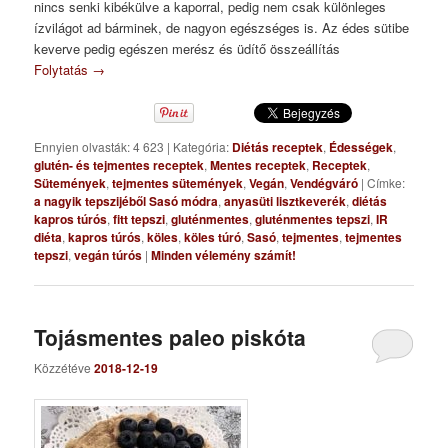
nincs senki kibékülve a kaporral, pedig nem csak különleges
ízvilágot ad bárminek, de nagyon egészséges is. Az édes sütibe
keverve pedig egészen merész és üdítő összeállítás
Folytatás
→
Ennyien olvasták: 4 623
|
Kategória:
Diétás receptek
,
Édességek
,
glutén- és tejmentes receptek
,
Mentes receptek
,
Receptek
,
Sütemények
,
tejmentes sütemények
,
Vegán
,
Vendégváró
|
Címke:
a nagyik tepszijéből Sasó módra
,
anyasüti lisztkeverék
,
diétás
kapros túrós
,
fitt tepszi
,
gluténmentes
,
gluténmentes tepszi
,
IR
diéta
,
kapros túrós
,
köles
,
köles túró
,
Sasó
,
tejmentes
,
tejmentes
tepszi
,
vegán túrós
|
Minden vélemény számít!
Tojásmentes paleo piskóta
Közzétéve
2018-12-19