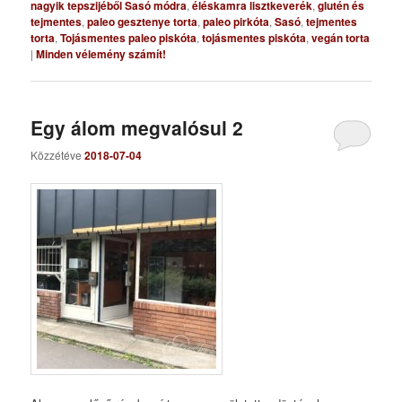
nagyik tepszijéből Sasó módra
,
éléskamra lisztkeverék
,
glutén és
tejmentes
,
paleo gesztenye torta
,
paleo pirkóta
,
Sasó
,
tejmentes
torta
,
Tojásmentes paleo piskóta
,
tojásmentes piskóta
,
vegán torta
|
Minden vélemény számít!
Egy álom megvalósul 2
Közzétéve
2018-07-04