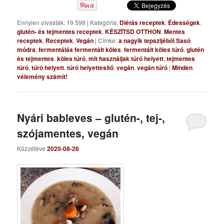
Ennyien olvasták: 19 598
|
Kategória:
Diétás receptek
,
Édességek
,
glutén- és tejmentes receptek
,
KÉSZÍTSD OTTHON
,
Mentes
receptek
,
Receptek
,
Vegán
|
Címke:
a nagyik tepszijéből Sasó
módra
,
fermentálás fermentált köles
,
fermentált köles túró
,
glutén
és tejmentes
,
köles túró
,
mit használjak túró helyett
,
tejmentes
túró
,
túró helyett
,
túró helyettesítő
,
vegán
,
vegán túró
|
Minden
vélemény számít!
Nyári bableves – glutén-, tej-,
szójamentes, vegán
Közzétéve
2020-08-26