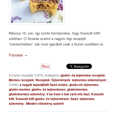
Március 15. van, így szinte természetes, hogy Kossuth kiflit
sütöttem 🙂 Szokás szerint a nagyim régi receptjét
“mentesítettem”, bár most igazából csak a lisztet cseréltem le.
Folytatás
→
Ennyien olvasták: 5 878
|
Kategória:
glutén- és tejmentes receptek
,
Mentes receptek
,
Receptek
,
Sütemények
,
tejmentes sütemények
|
Címke:
a nagyik tepszijéből Sasó módra
,
glutén és tejmentes
,
glutén mentes
,
glutén- és tejmentesen
,
gluténmentes
,
gluténmentes sütemény
,
it’us Kate’s low carb mix liszt
,
Kossuth
kifli
,
Kossuth kifli glutén- és tejmentesen
,
Sasó
,
tejmentes
sütemény
|
Minden vélemény számít!