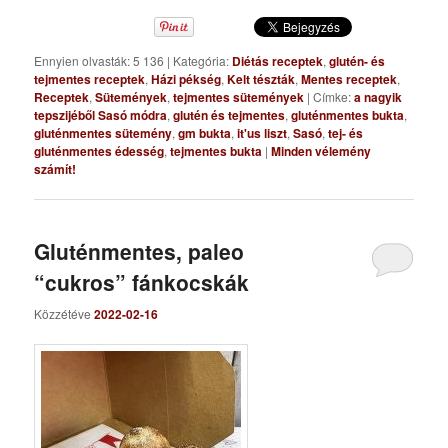
Ennyien olvasták: 5 136
|
Kategória:
Diétás receptek
,
glutén- és
tejmentes receptek
,
Házi pékség
,
Kelt tészták
,
Mentes receptek
,
Receptek
,
Sütemények
,
tejmentes sütemények
|
Címke:
a nagyik
tepszijéből Sasó módra
,
glutén és tejmentes
,
gluténmentes bukta
,
gluténmentes sütemény
,
gm bukta
,
it'us liszt
,
Sasó
,
tej- és
gluténmentes édesség
,
tejmentes bukta
|
Minden vélemény
számít!
Gluténmentes, paleo
“cukros” fánkocskák
Közzétéve
2022-02-16