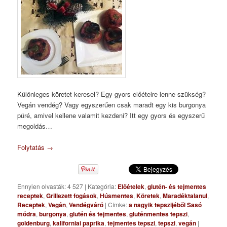
Különleges köretet keresel? Egy gyors előételre lenne szükség?
Vegán vendég? Vagy egyszerűen csak maradt egy kis burgonya
püré, amivel kellene valamit kezdeni? Itt egy gyors és egyszerű
megoldás…
Folytatás
→
Ennyien olvasták: 4 527
|
Kategória:
Előételek
,
glutén- és tejmentes
receptek
,
Grillezett fogások
,
Húsmentes
,
Köretek
,
Maradéktalanul
,
Receptek
,
Vegán
,
Vendégváró
|
Címke:
a nagyik tepszijéből Sasó
módra
,
burgonya
,
glutén és tejmentes
,
gluténmentes tepszi
,
goldenburg
,
kaliforniai paprika
,
tejmentes tepszi
,
tepszi
,
vegán
|