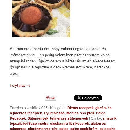
Azt mondta a barátnőm, hogy valami nagyon csokisat és
krémeset enne… én pedig valamilyen pitét szerettem volna
aznap készíteni, így ötvöztem a kérést és az én elképzelésem
🙂 Így került a tepszibe a csokikrémes (totukrém) barackos
pite…
Folytatás
→
Ennyien olvasták: 4 095
|
Kategória:
Diétás receptek
,
glutén- és
tejmentes receptek
,
Gyümölcsös
,
Mentes receptek
,
Paleo
,
Receptek
,
Sütemények
,
tejmentes sütemények
|
Címke:
a nagyik
tepszijéből Sasó módra
,
éléskamra lisztkeverék
,
glutén és
tejmentes
,
gluténmentes pite
,
paleo
,
paleo csokikrém
,
paleo pite
,