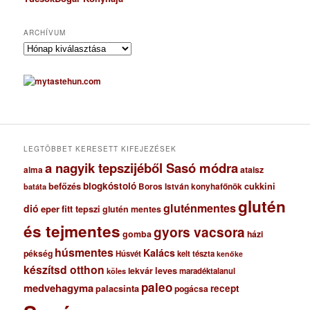
ARCHÍVUM
A
r
c
h
í
v
u
m
LEGTÖBBET KERESETT KIFEJEZÉSEK
a nagyik tepszijéből Sasó módra
ataisz
alma
blogkóstoló
befőzés
cukkini
Boros István konyhafőnök
batáta
glutén
gluténmentes
dió
eper
fitt tepszi
glutén mentes
és tejmentes
gyors vacsora
gomba
házi
húsmentes
Kalács
pékség
Húsvét
kelt tészta
kenőke
készítsd otthon
lekvár
leves
maradéktalanul
köles
paleo
medvehagyma
recept
palacsinta
pogácsa