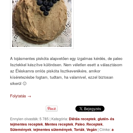
A tojásmentes piskóta alapvetően egy izgalmas kérdés, de paleo
lisztekkel készítve különösen. Nem véletlen esett a választásom
az Éléskamra omlós piskóta lisztkeverékére, amikor
kíséretezésbe fogtam, tudtam, ha valamivel, ezzel biztosan
sikerül 🙂
Folytatás
→
Ennyien olvasták: 5 785
|
Kategória:
Diétás receptek
,
glutén- és
tejmentes receptek
,
Mentes receptek
,
Paleo
,
Receptek
,
Sütemények
,
tejmentes sütemények
,
Torták
,
Vegán
|
Címke:
a