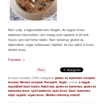
Nem szép, a legkevésbé sem fotogén, de nagyon finom
bablevest készítettem, ami meleg nyári napokon is jól esik,
hiszen nem kell forrón tálalni. Nem tartalmaz glutént és
tejterméket, mégis kellemesen “tejfölös” és hús nélkül is finom,
laktató leves.
Folytatás
→
Ennyien olvasták: 5 585
|
Kategória:
glutén- és tejmentes receptek
,
levesek
,
Mentes receptek
,
Receptek
,
Vegán
|
Címke:
a nagyik
tepszijéből Sasó módra
,
fejtett bab
,
glutén és tejmentes
,
glutén és
tejmentes leves
,
nyári bableves
,
nyári leves
,
Sasó
,
tejmentes
tejföl
,
vegaföl
,
vegán leves
|
Minden vélemény számít!