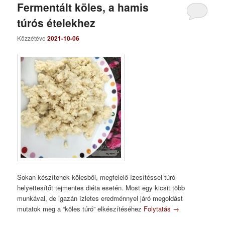
Fermentált köles, a hamis
túrós ételekhez
Közzétéve
2021-10-06
Sokan készítenek kölesből, megfelelő ízesítéssel túró
helyettesítőt tejmentes diéta esetén. Most egy kicsit több
munkával, de igazán ízletes eredménnyel járó megoldást
mutatok meg a “köles túró” elkészítéséhez
Folytatás
→