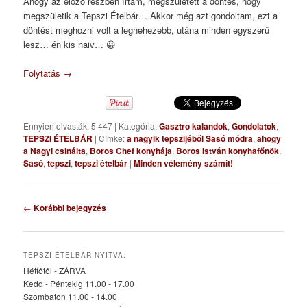
Ahogy az előző részben írtam, megszületett a döntés, hogy
megszületik a Tepszi Ételbár… Akkor még azt gondoltam, ezt a
döntést meghozni volt a legnehezebb, utána minden egyszerű
lesz… én kis naiv… 😀
Folytatás
→
Ennyien olvasták: 5 447
|
Kategória:
Gasztro kalandok
,
Gondolatok
,
TEPSZI ÉTELBÁR
|
Címke:
a nagyik tepszijéből Sasó módra
,
ahogy
a Nagyi csinálta
,
Boros Chef konyhája
,
Boros István konyhafőnök
,
Sasó
,
tepszi
,
tepszi ételbár
|
Minden vélemény számít!
Bejegyzés
←
Korábbi bejegyzés
navigáció
TEPSZI ÉTELBÁR NYITVA:
Hétfőtől - ZÁRVA
Kedd - Péntekig 11.00 - 17.00
Szombaton 11.00 - 14.00