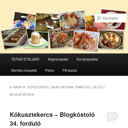
Főmenü
TEPSZI ÉTELBÁR
Alapreceptek
Konyhapatika
Tovább
Tovább
Mentes receptek
Paleo
Fitt tepszi
az
a
elsődleges
másodlagos
A NAGYIK TEPSZIJÉBŐL SASÓ MÓDRA
CÍMKÉVEL JELÖLT
BEJEGYZÉSEK
tartalomra
tartalomra
Kókusztekercs – Blogkóstoló
34. forduló