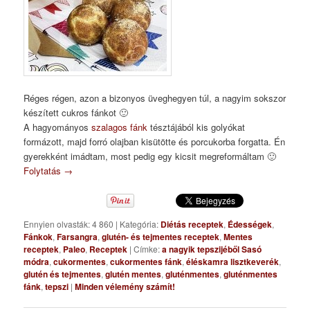
Réges régen, azon a bizonyos üveghegyen túl, a nagyim sokszor
készített cukros fánkot 🙂
A hagyományos
szalagos fánk
tésztájából kis golyókat
formázott, majd forró olajban kisütötte és porcukorba forgatta. Én
gyerekként imádtam, most pedig egy kicsit megreformáltam 🙂
Folytatás
→
Ennyien olvasták: 4 860
|
Kategória:
Diétás receptek
,
Édességek
,
Fánkok
,
Farsangra
,
glutén- és tejmentes receptek
,
Mentes
receptek
,
Paleo
,
Receptek
|
Címke:
a nagyik tepszijéből Sasó
módra
,
cukormentes
,
cukormentes fánk
,
éléskamra lisztkeverék
,
glutén és tejmentes
,
glutén mentes
,
gluténmentes
,
gluténmentes
fánk
,
tepszi
|
Minden vélemény számít!