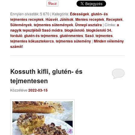
Ennyien olvasták: 5 670
|
Kategória:
Édességek
,
glutén- és
tejmentes receptek
,
Húsvét
,
Játékok
,
Mentes receptek
,
Receptek
,
Sütemények
,
tejmentes sütemények
,
Ünnepi asztalra
|
Címke:
a
nagyik tepszijéből Sasó módra
,
blogkóstoló
,
blogkóstoló 34.
forduló
,
glutén és tejmentes
,
gluténmentes
,
Sasó
,
tejmentes
,
tejmentes kókusztekercs
,
tejmentes sütemény
|
Minden vélemény
számít!
Kossuth kifli, glutén- és
tejmentesen
Közzétéve
2022-03-15