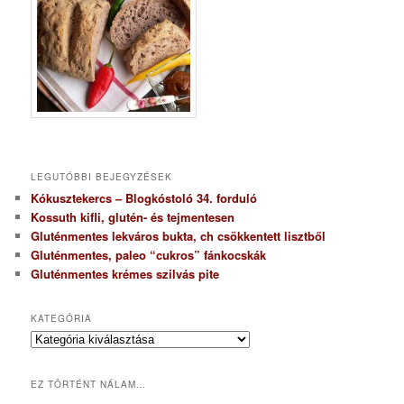
LEGUTÓBBI BEJEGYZÉSEK
Kókusztekercs – Blogkóstoló 34. forduló
Kossuth kifli, glutén- és tejmentesen
Gluténmentes lekváros bukta, ch csökkentett lisztből
Gluténmentes, paleo “cukros” fánkocskák
Gluténmentes krémes szilvás pite
KATEGÓRIA
K
a
t
EZ TÖRTÉNT NÁLAM…
e