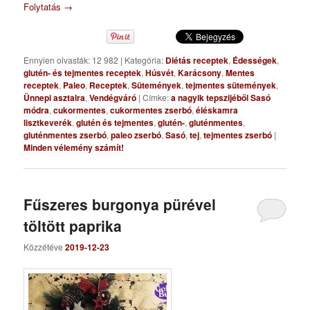
Folytatás
→
Ennyien olvasták: 12 982
|
Kategória:
Diétás receptek
,
Édességek
,
glutén- és tejmentes receptek
,
Húsvét
,
Karácsony
,
Mentes
receptek
,
Paleo
,
Receptek
,
Sütemények
,
tejmentes sütemények
,
Ünnepi asztalra
,
Vendégváró
|
Címke:
a nagyik tepszijéből Sasó
módra
,
cukormentes
,
cukormentes zserbó
,
éléskamra
lisztkeverék
,
glutén és tejmentes
,
glutén-
,
gluténmentes
,
gluténmentes zserbó
,
paleo zserbó
,
Sasó
,
tej
,
tejmentes zserbó
|
Minden vélemény számít!
Fűszeres burgonya pürével
töltött paprika
Közzétéve
2019-12-23