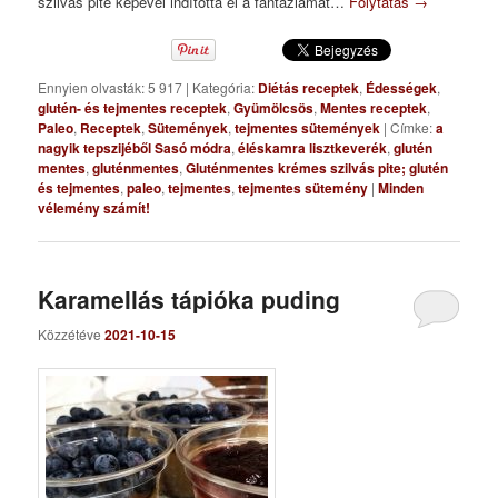
szilvás pite képével indította el a fantáziámat…
Folytatás
→
Ennyien olvasták: 5 917
|
Kategória:
Diétás receptek
,
Édességek
,
glutén- és tejmentes receptek
,
Gyümölcsös
,
Mentes receptek
,
Paleo
,
Receptek
,
Sütemények
,
tejmentes sütemények
|
Címke:
a
nagyik tepszijéből Sasó módra
,
éléskamra lisztkeverék
,
glutén
mentes
,
gluténmentes
,
Gluténmentes krémes szilvás pite; glutén
és tejmentes
,
paleo
,
tejmentes
,
tejmentes sütemény
|
Minden
vélemény számít!
Karamellás tápióka puding
Közzétéve
2021-10-15