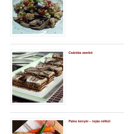
Csárdás zserbó
Paleo kenyér – tojás nélkül