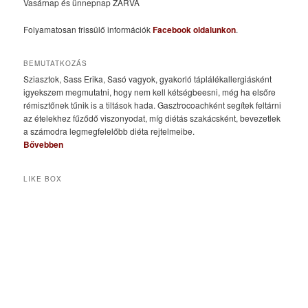
Vasárnap és ünnepnap ZÁRVA
Folyamatosan frissülő információk
Facebook oldalunkon
.
BEMUTATKOZÁS
Sziasztok, Sass Erika, Sasó vagyok, gyakorló táplálékallergiásként
igyekszem megmutatni, hogy nem kell kétségbeesni, még ha elsőre
rémisztőnek tűnik is a tiltások hada. Gasztrocoachként segítek feltárni
az ételekhez fűződő viszonyodat, míg diétás szakácsként, bevezetlek
a számodra legmegfelelőbb diéta rejtelmeibe.
Bővebben
LIKE BOX