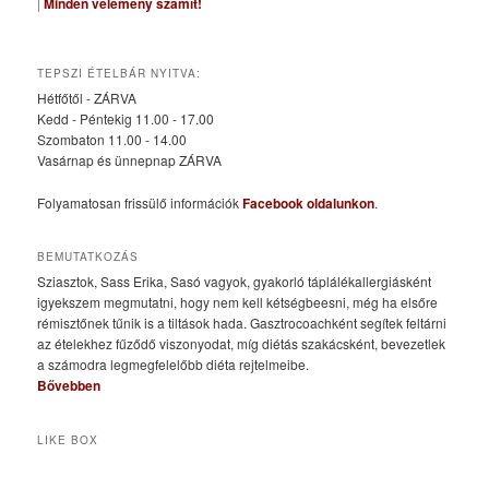
|
Minden vélemény számít!
TEPSZI ÉTELBÁR NYITVA:
Hétfőtől - ZÁRVA
Kedd - Péntekig 11.00 - 17.00
Szombaton 11.00 - 14.00
Vasárnap és ünnepnap ZÁRVA
Folyamatosan frissülő információk
Facebook oldalunkon
.
BEMUTATKOZÁS
Sziasztok, Sass Erika, Sasó vagyok, gyakorló táplálékallergiásként
igyekszem megmutatni, hogy nem kell kétségbeesni, még ha elsőre
rémisztőnek tűnik is a tiltások hada. Gasztrocoachként segítek feltárni
az ételekhez fűződő viszonyodat, míg diétás szakácsként, bevezetlek
a számodra legmegfelelőbb diéta rejtelmeibe.
Bővebben
LIKE BOX