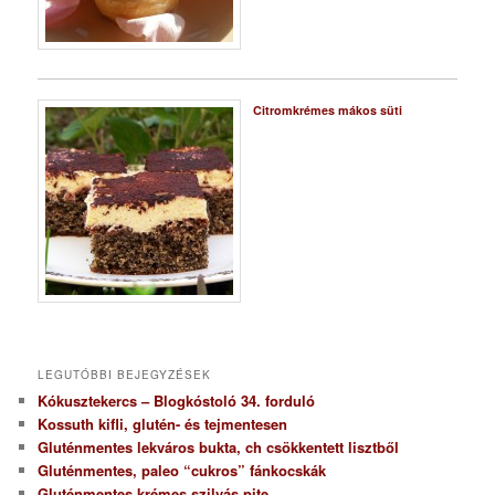
Citromkrémes mákos süti
LEGUTÓBBI BEJEGYZÉSEK
Kókusztekercs – Blogkóstoló 34. forduló
Kossuth kifli, glutén- és tejmentesen
Gluténmentes lekváros bukta, ch csökkentett lisztből
Gluténmentes, paleo “cukros” fánkocskák
Gluténmentes krémes szilvás pite