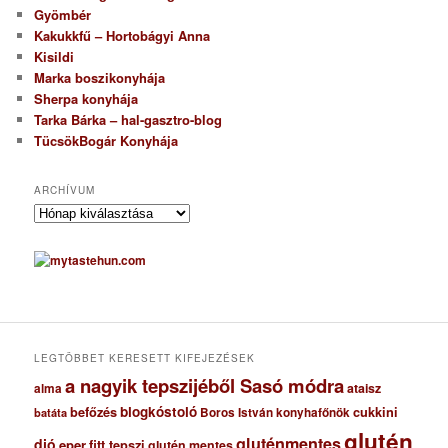
Gyömbér
Kakukkfű – Hortobágyi Anna
Kisildi
Marka boszikonyhája
Sherpa konyhája
Tarka Bárka – hal-gasztro-blog
TücsökBogár Konyhája
ARCHÍVUM
A
r
c
h
í
v
u
m
LEGTÖBBET KERESETT KIFEJEZÉSEK
a nagyik tepszijéből Sasó módra
ataisz
alma
blogkóstoló
befőzés
cukkini
Boros István konyhafőnök
batáta
glutén
gluténmentes
dió
eper
fitt tepszi
glutén mentes