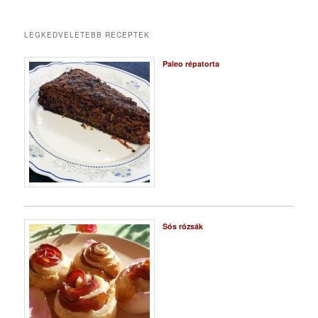
LEGKEDVELETEBB RECEPTEK
Paleo répatorta
Sós rózsák