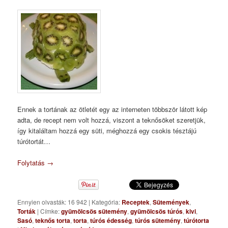
Ennek a tortának az ötletét egy az interneten többször látott kép
adta, de recept nem volt hozzá, viszont a teknősöket szeretjük,
így kitaláltam hozzá egy süti, méghozzá egy csokis tésztájú
túrótortát…
Folytatás
→
Ennyien olvasták: 16 942
|
Kategória:
Receptek
,
Sütemények
,
Torták
|
Címke:
gyümölcsös sütemény
,
gyümölcsös túrós
,
kivi
,
Sasó
,
teknős torta
,
torta
,
túrós édesség
,
túrós sütemény
,
túrótorta