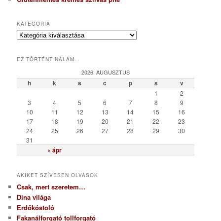
KATEGÓRIA
K
a
t
EZ TÖRTÉNT NÁLAM…
e
g
2026. AUGUSZTUS
ó
h
k
s
c
p
s
v
r
1
2
i
3
4
5
6
7
8
9
a
10
11
12
13
14
15
16
17
18
19
20
21
22
23
24
25
26
27
28
29
30
31
« ápr
AKIKET SZÍVESEN OLVASOK
Csak, mert szeretem…
Dina világa
Erdőkóstoló
Fakanálforgató tollforgató