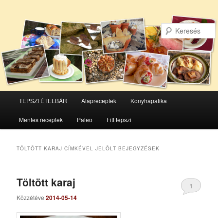
Főmenü
TEPSZI ÉTELBÁR
Alapreceptek
Konyhapatika
Tovább
Tovább
Mentes receptek
Paleo
Fitt tepszi
az
a
elsődleges
másodlagos
TÖLTÖTT KARAJ
CÍMKÉVEL JELÖLT BEJEGYZÉSEK
tartalomra
tartalomra
Töltött karaj
1
Közzétéve
2014-05-14