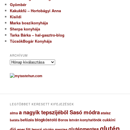
Gyömbér
Kakukkfű – Hortobágyi Anna
Kisildi
Marka boszikonyhája
Sherpa konyhája
Tarka Bárka – hal-gasztro-blog
TücsökBogár Konyhája
ARCHÍVUM
A
r
c
h
í
v
u
m
LEGTÖBBET KERESETT KIFEJEZÉSEK
a nagyik tepszijéből Sasó módra
ataisz
alma
blogkóstoló
befőzés
cukkini
Boros István konyhafőnök
batáta
glutén
gluténmentes
dió
eper
fitt tepszi
glutén mentes