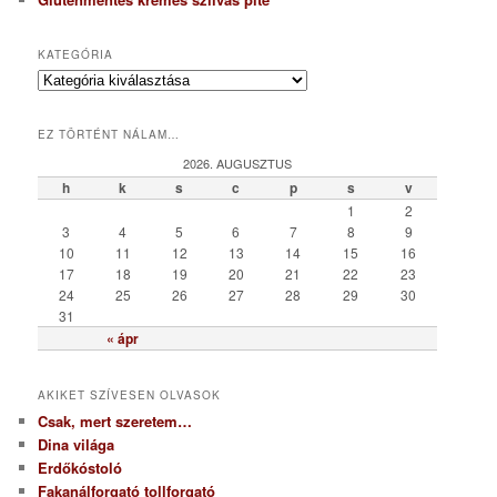
KATEGÓRIA
K
a
t
EZ TÖRTÉNT NÁLAM…
e
g
2026. AUGUSZTUS
ó
h
k
s
c
p
s
v
r
1
2
i
3
4
5
6
7
8
9
a
10
11
12
13
14
15
16
17
18
19
20
21
22
23
24
25
26
27
28
29
30
31
« ápr
AKIKET SZÍVESEN OLVASOK
Csak, mert szeretem…
Dina világa
Erdőkóstoló
Fakanálforgató tollforgató