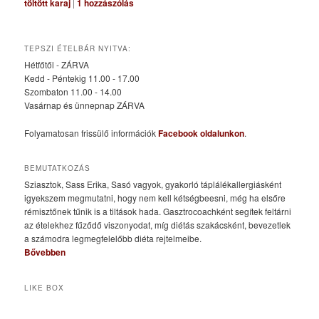
töltött karaj
|
1
hozzászólás
TEPSZI ÉTELBÁR NYITVA:
Hétfőtől - ZÁRVA
Kedd - Péntekig 11.00 - 17.00
Szombaton 11.00 - 14.00
Vasárnap és ünnepnap ZÁRVA
Folyamatosan frissülő információk
Facebook oldalunkon
.
BEMUTATKOZÁS
Sziasztok, Sass Erika, Sasó vagyok, gyakorló táplálékallergiásként
igyekszem megmutatni, hogy nem kell kétségbeesni, még ha elsőre
rémisztőnek tűnik is a tiltások hada. Gasztrocoachként segítek feltárni
az ételekhez fűződő viszonyodat, míg diétás szakácsként, bevezetlek
a számodra legmegfelelőbb diéta rejtelmeibe.
Bővebben
LIKE BOX