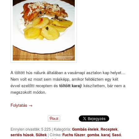
A töltött hús nálunk általában a vasárnapi asztalon kap helyet…
Nem volt ez most sem másképp, amikor felidéztem egy két
évvel ezelőtti receptem és
töltött karaj
t készítettem, bár nem a
megszokott módon.
Folytatás
→
Ennyien olvasták: 5 225
|
Kategória:
Gombás ételek
,
Receptek
,
sertés húsok
,
Sültek
|
Címke:
Fuchs fűszer
,
gomba
,
karaj
,
Sasó
,