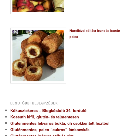
Nutellával töltött bundás banán –
paleo
LEGUTÓBBI BEJEGYZÉSEK
Kókusztekercs – Blogkóstoló 34. forduló
Kossuth kifli, glutén- és tejmentesen
Gluténmentes lekváros bukta, ch csökkentett lisztből
Gluténmentes, paleo “cukros” fánkocskák
Gluténmentes krémes szilvás pite