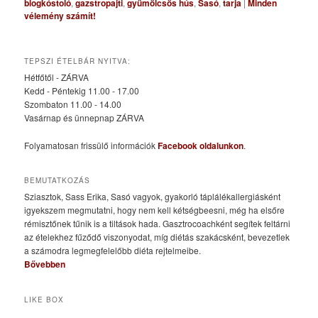
blogkóstoló
,
gazstropajti
,
gyümölcsös hús
,
Sasó
,
tarja
|
Minden
vélemény számít!
TEPSZI ÉTELBÁR NYITVA:
Hétfőtől - ZÁRVA
Kedd - Péntekig 11.00 - 17.00
Szombaton 11.00 - 14.00
Vasárnap és ünnepnap ZÁRVA
Folyamatosan frissülő információk
Facebook oldalunkon
.
BEMUTATKOZÁS
Sziasztok, Sass Erika, Sasó vagyok, gyakorló táplálékallergiásként
igyekszem megmutatni, hogy nem kell kétségbeesni, még ha elsőre
rémisztőnek tűnik is a tiltások hada. Gasztrocoachként segítek feltárni
az ételekhez fűződő viszonyodat, míg diétás szakácsként, bevezetlek
a számodra legmegfelelőbb diéta rejtelmeibe.
Bővebben
LIKE BOX