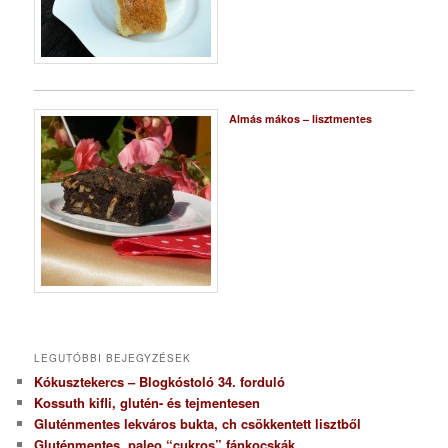
Almás mákos – lisztmentes
LEGUTÓBBI BEJEGYZÉSEK
Kókusztekercs – Blogkóstoló 34. forduló
Kossuth kifli, glutén- és tejmentesen
Gluténmentes lekváros bukta, ch csökkentett lisztből
Gluténmentes, paleo “cukros” fánkocskák