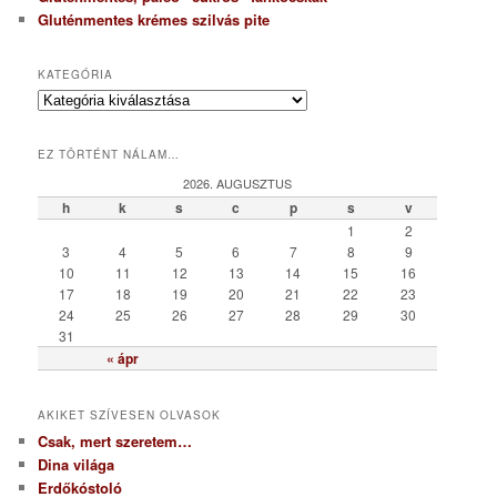
Gluténmentes krémes szilvás pite
KATEGÓRIA
K
a
t
EZ TÖRTÉNT NÁLAM…
e
g
2026. AUGUSZTUS
ó
h
k
s
c
p
s
v
r
1
2
i
3
4
5
6
7
8
9
a
10
11
12
13
14
15
16
17
18
19
20
21
22
23
24
25
26
27
28
29
30
31
« ápr
AKIKET SZÍVESEN OLVASOK
Csak, mert szeretem…
Dina világa
Erdőkóstoló