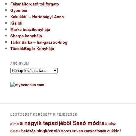
Fakanálforgató tollforgató
Gyömbér
Kakukkfű – Hortobágyi Anna
Kisildi
Marka boszikonyhája
Sherpa konyhája
Tarka Bárka – hal-gasztro-blog
TücsökBogár Konyhája
ARCHÍVUM
A
r
c
h
í
v
u
m
LEGTÖBBET KERESETT KIFEJEZÉSEK
a nagyik tepszijéből Sasó módra
ataisz
alma
blogkóstoló
befőzés
cukkini
Boros István konyhafőnök
batáta