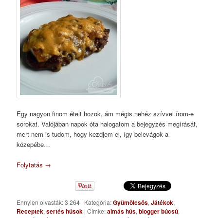
Egy nagyon finom ételt hozok, ám mégis nehéz szívvel írom-e
sorokat. Valójában napok óta halogatom a bejegyzés megírását,
mert nem is tudom, hogy kezdjem el, így belevágok a
közepébe…
Folytatás
→
Ennyien olvasták: 3 264
|
Kategória:
Gyümölcsös
,
Játékok
,
Receptek
,
sertés húsok
|
Címke:
almás hús
,
blogger búcsú
,