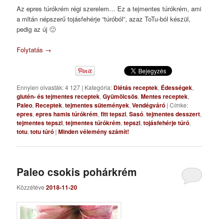
Az epres túrókrém régi szerelem… Ez a tejmentes túrókrém, ami
a mltán népszerű tojásfehérje “túróból”, azaz ToTu-ból készül,
pedig az új 🙂
Folytatás
→
Ennyien olvasták: 4 127
|
Kategória:
Diétás receptek
,
Édességek
,
glutén- és tejmentes receptek
,
Gyümölcsös
,
Mentes receptek
,
Paleo
,
Receptek
,
tejmentes sütemények
,
Vendégváró
|
Címke:
epres
,
epres hamis túrókrém
,
fitt tepszi
,
Sasó
,
tejmentes desszert
,
tejmentes tepszi
,
tejmentes túrókrém
,
tepszi
,
tojásfehérje túró
,
totu
,
totu túró
|
Minden vélemény számít!
Paleo csokis pohárkrém
Közzétéve
2018-11-20