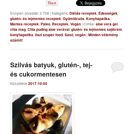
Ennyien olvasták: 2 708
|
Kategória:
Diétás receptek
,
Édességek
,
glutén- és tejmentes receptek
,
Gyümölcsös
,
Konyhapatika
,
Mentes receptek
,
Paleo
,
Receptek
,
Vegán
|
Címke:
aloe vera gel
,
chia mag
,
Chia puding aloe verával
,
glutén- és tejmentes sajtkrém
,
konyhapatika
,
őszi szuper food
,
Sasó
,
vegán
|
Minden vélemény
számít!
Szilvás batyuk, glutén-, tej-
és cukormentesen
Közzétéve
2017-10-05