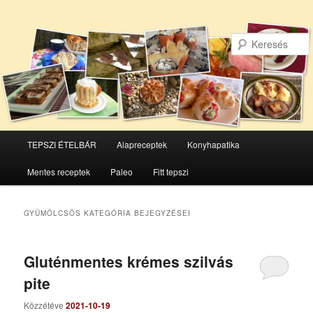
Főmenü
TEPSZI ÉTELBÁR
Alapreceptek
Konyhapatika
Tovább
Tovább
Mentes receptek
Paleo
Fitt tepszi
az
a
elsődleges
másodlagos
GYÜMÖLCSÖS
KATEGÓRIA BEJEGYZÉSEI
tartalomra
tartalomra
Gluténmentes krémes szilvás
pite
Közzétéve
2021-10-19