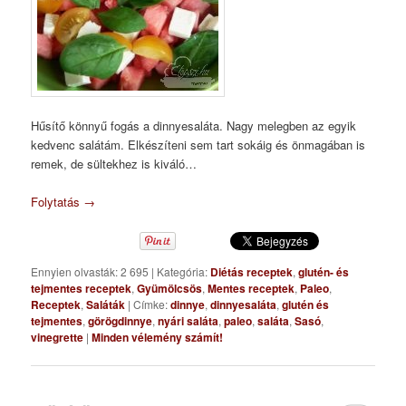
Hűsítő könnyű fogás a dinnyesaláta. Nagy melegben az egyik
kedvenc salátám. Elkészíteni sem tart sokáig és önmagában is
remek, de sültekhez is kiváló…
Folytatás
→
Ennyien olvasták: 2 695
|
Kategória:
Diétás receptek
,
glutén- és
tejmentes receptek
,
Gyümölcsös
,
Mentes receptek
,
Paleo
,
Receptek
,
Saláták
|
Címke:
dinnye
,
dinnyesaláta
,
glutén és
tejmentes
,
görögdinnye
,
nyári saláta
,
paleo
,
saláta
,
Sasó
,
vinegrette
|
Minden vélemény számít!