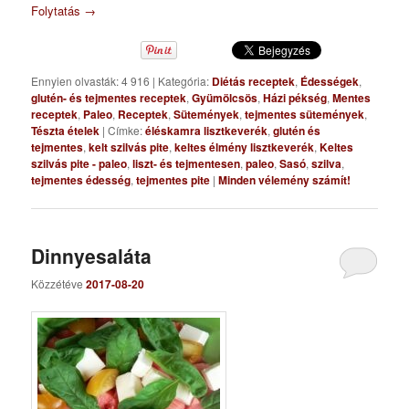
Folytatás
→
Ennyien olvasták: 4 916
|
Kategória:
Diétás receptek
,
Édességek
,
glutén- és tejmentes receptek
,
Gyümölcsös
,
Házi pékség
,
Mentes
receptek
,
Paleo
,
Receptek
,
Sütemények
,
tejmentes sütemények
,
Tészta ételek
|
Címke:
éléskamra lisztkeverék
,
glutén és
tejmentes
,
kelt szilvás pite
,
keltes élmény lisztkeverék
,
Keltes
szilvás pite - paleo
,
liszt- és tejmentesen
,
paleo
,
Sasó
,
szilva
,
tejmentes édesség
,
tejmentes pite
|
Minden vélemény számít!
Dinnyesaláta
Közzétéve
2017-08-20