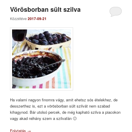
Vörösborban sült szilva
Közzétéve
2017-09-21
Ha valami nagyon finomra vágy, amit ehetsz sós ételekhez, de
desszerthez is, ezt a vörösborban sült szilvát nem szabad
kihagynod. Bár utolsó percek, de még kapható szilva a piacokon
vagy akad néhány szem a szilvafán 🙂
Folytatás
→