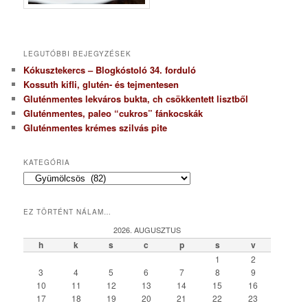
LEGUTÓBBI BEJEGYZÉSEK
Kókusztekercs – Blogkóstoló 34. forduló
Kossuth kifli, glutén- és tejmentesen
Gluténmentes lekváros bukta, ch csökkentett lisztből
Gluténmentes, paleo “cukros” fánkocskák
Gluténmentes krémes szilvás pite
KATEGÓRIA
K
a
t
EZ TÖRTÉNT NÁLAM…
e
g
2026. AUGUSZTUS
ó
h
k
s
c
p
s
v
r
1
2
i
3
4
5
6
7
8
9
a
10
11
12
13
14
15
16
17
18
19
20
21
22
23