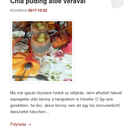
Chia puding aloe verával
Közzétéve
2017-10-22
Ma már igazán ősziesre fordult az időjárás, némi elhullott falevél
sepregetés után bizony a hangulatom is követte 🙂 Így arra
gondoltam, ha ősz, akkor bizony nem árt egy kis immunerősítő
desszertet készíteni…
Folytatás
→