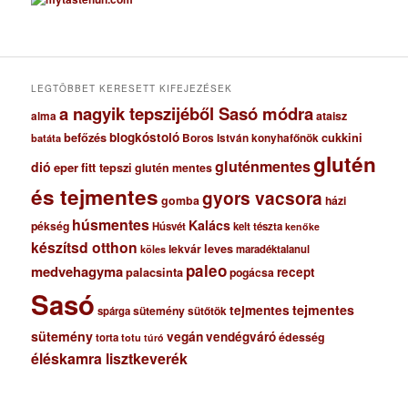
h
í
v
u
m
LEGTÖBBET KERESETT KIFEJEZÉSEK
a nagyik tepszijéből Sasó módra
ataisz
alma
blogkóstoló
befőzés
cukkini
Boros István konyhafőnök
batáta
glutén
gluténmentes
dió
eper
fitt tepszi
glutén mentes
és tejmentes
gyors vacsora
gomba
házi
húsmentes
Kalács
pékség
Húsvét
kelt tészta
kenőke
készítsd otthon
lekvár
leves
maradéktalanul
köles
paleo
medvehagyma
recept
palacsinta
pogácsa
Sasó
tejmentes
tejmentes
sütemény
spárga
sütőtök
sütemény
vegán
vendégváró
édesség
torta
totu
túró
éléskamra lisztkeverék