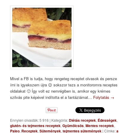
Mivel a FB is tudja, hogy rengeteg receptet olvasok és persze
írni is igyekszem újra 😉 sokszor tezs a monitoromra receptes
oldalakat 🙂 Így volt ez nemrégiben is, amikor egy krémes
szilvás pite képével indította el a fantáziámat…
Folytatás
→
Ennyien olvasták: 5 916
|
Kategória:
Diétás receptek
,
Édességek
,
glutén- és tejmentes receptek
,
Gyümölcsös
,
Mentes receptek
,
Paleo
,
Receptek
,
Sütemények
,
tejmentes sütemények
|
Címke:
a