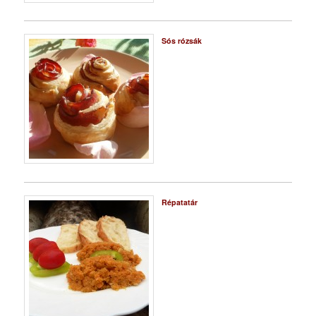
Sós rózsák
Répatatár