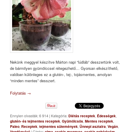
Nekünk meggyel készítve Márton napi “lúdláb” desszertünk volt,
de bármilyen gyümölccsel rétegezhető… Gyorsan elkészíthető,
valóban különleges ez a glutén-, tej-, tojásmentes, amolyan
“minden mentes” desszert.
Folytatás
→
Ennyien olvasták: 6 914
|
Kategória:
Diétás receptek
,
Édességek
,
glutén- és tejmentes receptek
,
Gyümölcsös
,
Mentes receptek
,
Paleo
,
Receptek
,
tejmentes sütemények
,
Ünnepi asztalra
,
Vegán
,
Vendégváró
|
Címke:
alma
,
csokis meggyes
,
csokis pohárkrém
,