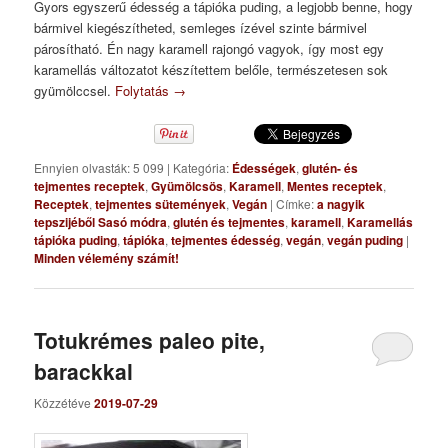
Gyors egyszerű édesség a tápióka puding, a legjobb benne, hogy
bármivel kiegészítheted, semleges ízével szinte bármivel
párosítható. Én nagy karamell rajongó vagyok, így most egy
karamellás változatot készítettem belőle, természetesen sok
gyümölccsel.
Folytatás
→
Ennyien olvasták: 5 099
|
Kategória:
Édességek
,
glutén- és
tejmentes receptek
,
Gyümölcsös
,
Karamell
,
Mentes receptek
,
Receptek
,
tejmentes sütemények
,
Vegán
|
Címke:
a nagyik
tepszijéből Sasó módra
,
glutén és tejmentes
,
karamell
,
Karamellás
tápióka puding
,
tápióka
,
tejmentes édesség
,
vegán
,
vegán puding
|
Minden vélemény számít!
Totukrémes paleo pite,
barackkal
Közzétéve
2019-07-29