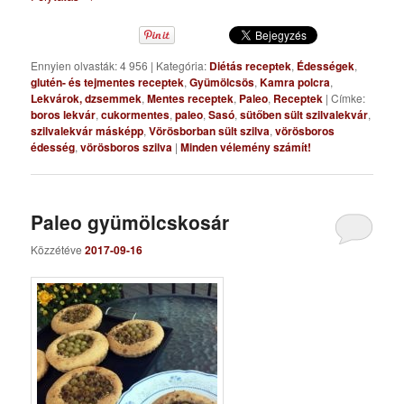
Ennyien olvasták: 4 956
|
Kategória:
Diétás receptek
,
Édességek
,
glutén- és tejmentes receptek
,
Gyümölcsös
,
Kamra polcra
,
Lekvárok, dzsemmek
,
Mentes receptek
,
Paleo
,
Receptek
|
Címke:
boros lekvár
,
cukormentes
,
paleo
,
Sasó
,
sütőben sült szilvalekvár
,
szilvalekvár másképp
,
Vörösborban sült szilva
,
vörösboros
édesség
,
vörösboros szilva
|
Minden vélemény számít!
Paleo gyümölcskosár
Közzétéve
2017-09-16