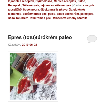
tejmentes receptek
,
Gyümölcsös
,
Mentes receptek
,
Paleo
,
Receptek
,
Sütemények
,
tejmentes sütemények
|
Címke:
a nagyik
tepszijéből Sasó módra
,
éléskamra lisztkeverék
,
glutén és
tejmentes
,
gluténmentes pite
,
paleo
,
paleo csokikrém
,
paleo pite
,
Sasó
,
totukrém
,
totukrémes pite
|
Minden vélemény számít!
Epres (totu)túrókrém paleo
Közzétéve
2019-06-02