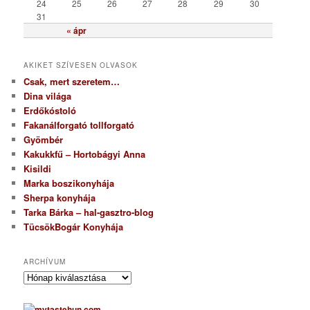
24
25
26
27
28
29
30
31
« ápr
AKIKET SZÍVESEN OLVASOK
Csak, mert szeretem…
Dina világa
Erdőkóstoló
Fakanálforgató tollforgató
Gyömbér
Kakukkfű – Hortobágyi Anna
Kisildi
Marka boszikonyhája
Sherpa konyhája
Tarka Bárka – hal-gasztro-blog
TücsökBogár Konyhája
ARCHÍVUM
A
r
c