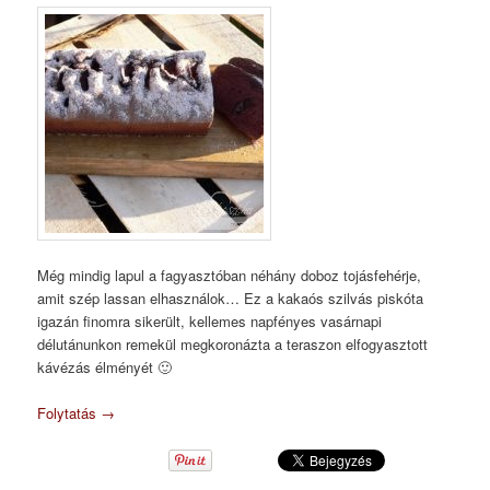
Még mindig lapul a fagyasztóban néhány doboz tojásfehérje,
amit szép lassan elhasználok… Ez a kakaós szilvás piskóta
igazán finomra sikerült, kellemes napfényes vasárnapi
délutánunkon remekül megkoronázta a teraszon elfogyasztott
kávézás élményét 🙂
Folytatás
→