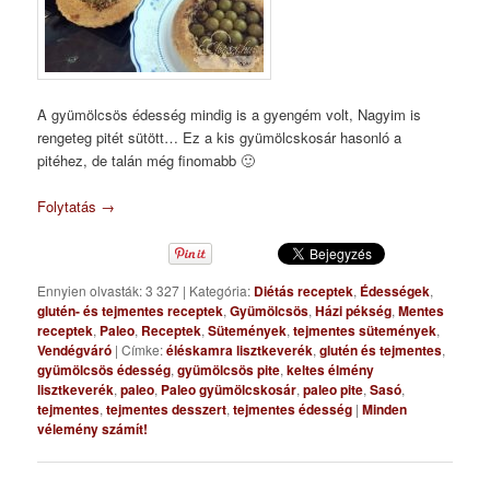
A gyümölcsös édesség mindig is a gyengém volt, Nagyim is
rengeteg pitét sütött… Ez a kis gyümölcskosár hasonló a
pitéhez, de talán még finomabb 🙂
Folytatás
→
Ennyien olvasták: 3 327
|
Kategória:
Diétás receptek
,
Édességek
,
glutén- és tejmentes receptek
,
Gyümölcsös
,
Házi pékség
,
Mentes
receptek
,
Paleo
,
Receptek
,
Sütemények
,
tejmentes sütemények
,
Vendégváró
|
Címke:
éléskamra lisztkeverék
,
glutén és tejmentes
,
gyümölcsös édesség
,
gyümölcsös pite
,
keltes élmény
lisztkeverék
,
paleo
,
Paleo gyümölcskosár
,
paleo pite
,
Sasó
,
tejmentes
,
tejmentes desszert
,
tejmentes édesség
|
Minden
vélemény számít!