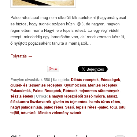
Paleo réteslapot még nem sikerült kikísérletezni (hagyományosat
se biztos, hogy tudnék szépen húzni 😉 ), de nagyon, nagyon
régen ettem már a Nagyi féle tepsis rétest. Ez egy régi vidéki
recept, mindeddig egy ismerősöm van, aki rendszeresen készíti,
ő nyújtott pogácsaként tanulta a mamájától…
Folytatás
→
Ennyien olvasták: 4 550
|
Kategória:
Diétás receptek
,
Édességek
,
glutén- és tejmentes receptek
,
Gyümölcsös
,
Mentes receptek
,
Palacsinták
,
Paleo
,
Receptek
,
Rétesek
,
tejmentes sütemények
,
Tészta ételek
|
Címke:
a nagyik tepszijéből Sasó módra
,
ataisz
,
éléskamra lisztkeverék
,
glutén és tejmentes
,
hamis túrós rétes
,
nagyi palacsintája
,
paleo rétes
,
Sasó
,
tepsis rétes -paleo
,
totu
,
totu
tejföl
,
totu túró
|
Minden vélemény számít!