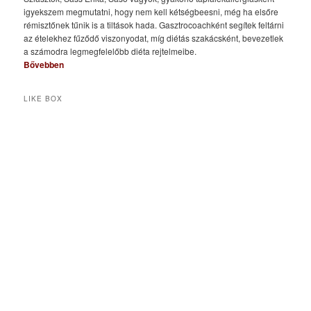
igyekszem megmutatni, hogy nem kell kétségbeesni, még ha elsőre
rémisztőnek tűnik is a tiltások hada. Gasztrocoachként segítek feltárni
az ételekhez fűződő viszonyodat, míg diétás szakácsként, bevezetlek
a számodra legmegfelelőbb diéta rejtelmeibe.
Bővebben
LIKE BOX