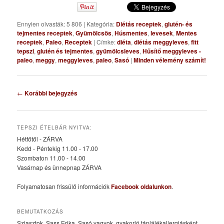
Ennyien olvasták: 5 806
|
Kategória:
Diétás receptek
,
glutén- és
tejmentes receptek
,
Gyümölcsös
,
Húsmentes
,
levesek
,
Mentes
receptek
,
Paleo
,
Receptek
|
Címke:
diéta
,
diétás meggyleves
,
fitt
tepszi
,
glutén és tejmentes
,
gyümölcsleves
,
Hűsítő meggyleves -
paleo
,
meggy
,
meggyleves
,
paleo
,
Sasó
|
Minden vélemény számít!
Bejegyzés
←
Korábbi bejegyzés
navigáció
TEPSZI ÉTELBÁR NYITVA:
Hétfőtől - ZÁRVA
Kedd - Péntekig 11.00 - 17.00
Szombaton 11.00 - 14.00
Vasárnap és ünnepnap ZÁRVA
Folyamatosan frissülő információk
Facebook oldalunkon
.
BEMUTATKOZÁS
Sziasztok, Sass Erika, Sasó vagyok, gyakorló táplálékallergiásként