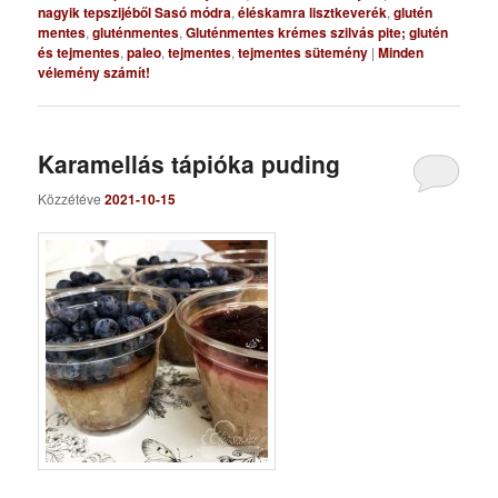
nagyik tepszijéből Sasó módra
,
éléskamra lisztkeverék
,
glutén
mentes
,
gluténmentes
,
Gluténmentes krémes szilvás pite; glutén
és tejmentes
,
paleo
,
tejmentes
,
tejmentes sütemény
|
Minden
vélemény számít!
Karamellás tápióka puding
Közzétéve
2021-10-15