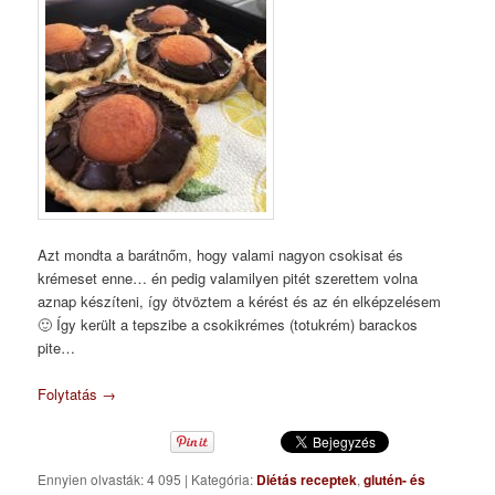
Azt mondta a barátnőm, hogy valami nagyon csokisat és
krémeset enne… én pedig valamilyen pitét szerettem volna
aznap készíteni, így ötvöztem a kérést és az én elképzelésem
🙂 Így került a tepszibe a csokikrémes (totukrém) barackos
pite…
Folytatás
→
Ennyien olvasták: 4 095
|
Kategória:
Diétás receptek
,
glutén- és