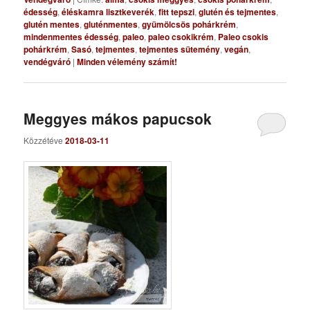
édesség
,
éléskamra lisztkeverék
,
fitt tepszi
,
glutén és tejmentes
,
glutén mentes
,
gluténmentes
,
gyümölcsös pohárkrém
,
mindenmentes édesség
,
paleo
,
paleo csokikrém
,
Paleo csokis
pohárkrém
,
Sasó
,
tejmentes
,
tejmentes sütemény
,
vegán
,
vendégváró
|
Minden vélemény számít!
Meggyes mákos papucsok
Közzétéve
2018-03-11