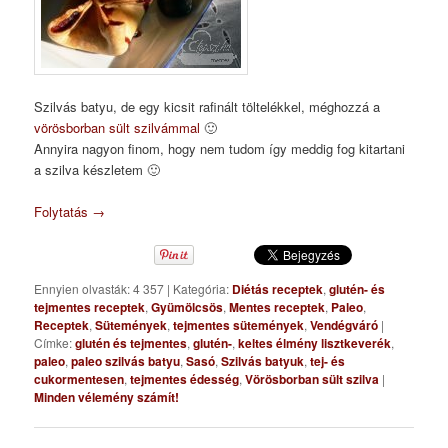
Szilvás batyu, de egy kicsit rafinált töltelékkel, méghozzá a
vörösborban sült szilvámmal
🙂
Annyira nagyon finom, hogy nem tudom így meddig fog kitartani
a szilva készletem 🙂
Folytatás
→
Ennyien olvasták: 4 357
|
Kategória:
Diétás receptek
,
glutén- és
tejmentes receptek
,
Gyümölcsös
,
Mentes receptek
,
Paleo
,
Receptek
,
Sütemények
,
tejmentes sütemények
,
Vendégváró
|
Címke:
glutén és tejmentes
,
glutén-
,
keltes élmény lisztkeverék
,
paleo
,
paleo szilvás batyu
,
Sasó
,
Szilvás batyuk
,
tej- és
cukormentesen
,
tejmentes édesség
,
Vörösborban sült szilva
|
Minden vélemény számít!