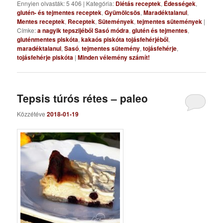
Ennyien olvasták: 5 406
|
Kategória:
Diétás receptek
,
Édességek
,
glutén- és tejmentes receptek
,
Gyümölcsös
,
Maradéktalanul
,
Mentes receptek
,
Receptek
,
Sütemények
,
tejmentes sütemények
|
Címke:
a nagyik tepszijéből Sasó módra
,
glutén és tejmentes
,
gluténmentes piskóta
,
kakaós piskóta tojásfehérjéből
,
maradéktalanul
,
Sasó
,
tejmentes sütemény
,
tojásfehérje
,
tojásfehérje piskóta
|
Minden vélemény számít!
Tepsis túrós rétes – paleo
Közzétéve
2018-01-19