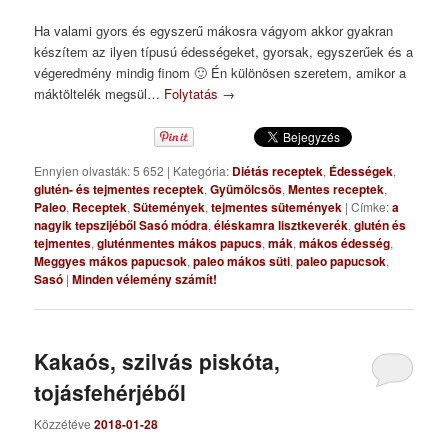
Ha valami gyors és egyszerű mákosra vágyom akkor gyakran
készítem az ilyen típusú édességeket, gyorsak, egyszerűek és a
végeredmény mindig finom 🙂 Én különösen szeretem, amikor a
máktöltelék megsül…
Folytatás
→
Ennyien olvasták: 5 652
|
Kategória:
Diétás receptek
,
Édességek
,
glutén- és tejmentes receptek
,
Gyümölcsös
,
Mentes receptek
,
Paleo
,
Receptek
,
Sütemények
,
tejmentes sütemények
|
Címke:
a
nagyik tepszijéből Sasó módra
,
éléskamra lisztkeverék
,
glutén és
tejmentes
,
gluténmentes mákos papucs
,
mák
,
mákos édesség
,
Meggyes mákos papucsok
,
paleo mákos süti
,
paleo papucsok
,
Sasó
|
Minden vélemény számít!
Kakaós, szilvás piskóta,
tojásfehérjéből
Közzétéve
2018-01-28