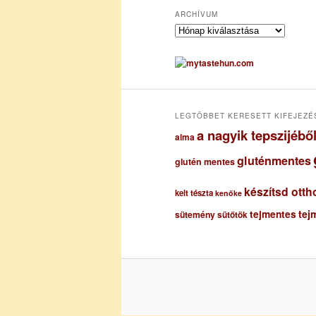
ARCHÍVUM
A
r
c
h
í
v
u
LEGTÖBBET KERESETT KIFEJEZÉ
m
a nagyik tepszijéb
alma
gluténmentes
glutén mentes
készítsd otth
kelt tészta
kenőke
tejmentes
tej
sütemény
sütőtök