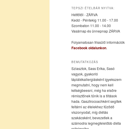
az
a
TEPSZI ÉTELBÁR NYITVA:
Hétfőtől - ZÁRVA
elsődleges
másodlagos
Kedd - Péntekig 11.00 - 17.00
Szombaton 11.00 - 14.00
Vasárnap és ünnepnap ZÁRVA
tartalomra
tartalomra
Folyamatosan frissülő információk
Facebook oldalunkon
.
BEMUTATKOZÁS
Sziasztok, Sass Erika, Sasó
vagyok, gyakorló
táplálékallergiásként igyekszem
megmutatni, hogy nem kell
kétségbeesni, még ha elsőre
rémisztőnek tűnik is a tiltások
hada. Gasztrocoachként segítek
feltárni az ételekhez fűződő
viszonyodat, míg diétás
szakácsként, bevezetlek a
számodra legmegfelelőbb diéta
rejtelmeibe.