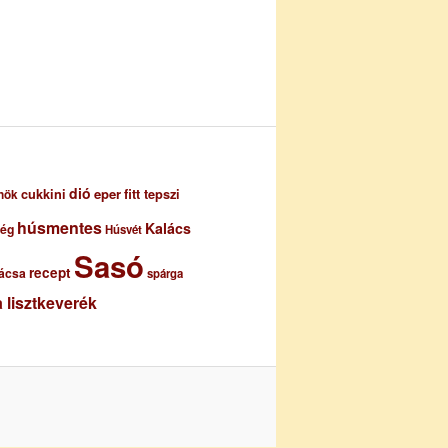
dió
eper
cukkini
fitt tepszi
nök
húsmentes
Kalács
ség
Húsvét
Sasó
recept
ácsa
spárga
 lisztkeverék