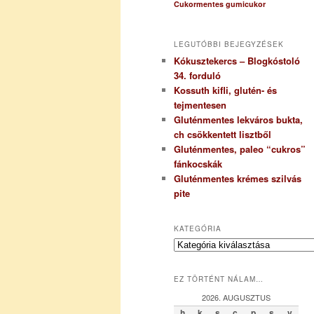
Cukormentes gumicukor
LEGUTÓBBI BEJEGYZÉSEK
Kókusztekercs – Blogkóstoló
34. forduló
Kossuth kifli, glutén- és
tejmentesen
Gluténmentes lekváros bukta,
ch csökkentett lisztből
Gluténmentes, paleo “cukros”
fánkocskák
Gluténmentes krémes szilvás
pite
KATEGÓRIA
K
a
t
EZ TÖRTÉNT NÁLAM…
e
g
2026. AUGUSZTUS
ó
h
k
s
c
p
s
v