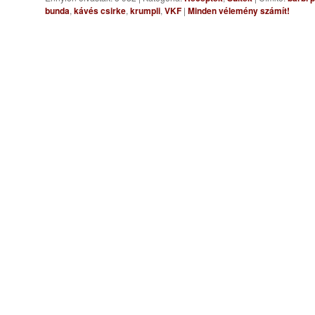
bunda
,
kávés csirke
,
krumpli
,
VKF
|
Minden vélemény számít!