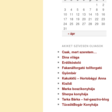
r
1
2
i
3
4
5
6
7
8
9
a
10
11
12
13
14
15
16
17
18
19
20
21
22
23
24
25
26
27
28
29
30
31
« ápr
AKIKET SZÍVESEN OLVASOK
Csak, mert szeretem…
Dina világa
Erdőkóstoló
Fakanálforgató tollforgató
Gyömbér
Kakukkfű – Hortobágyi Anna
Kisildi
Marka boszikonyhája
Sherpa konyhája
Tarka Bárka – hal-gasztro-blog
TücsökBogár Konyhája