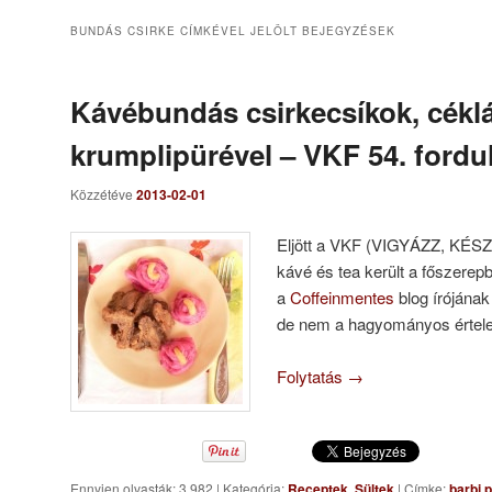
BUNDÁS CSIRKE
CÍMKÉVEL JELÖLT BEJEGYZÉSEK
Kávébundás csirkecsíkok, cékl
krumplipürével – VKF 54. fordu
Közzétéve
2013-02-01
Eljött a VKF (VIGYÁZZ, KÉSZ, 
kávé és tea került a főszerep
a
Coffeinmentes
blog írójána
de nem a hagyományos érte
Folytatás
→
Ennyien olvasták: 3 982
|
Kategória:
Receptek
,
Sültek
|
Címke:
barbi 