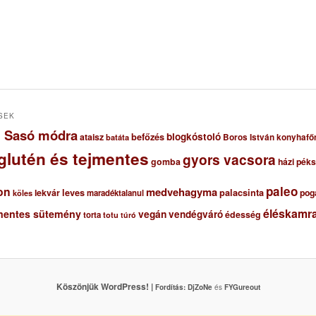
SEK
ől Sasó módra
blogkóstoló
ataisz
befőzés
Boros István konyhafő
batáta
glutén és tejmentes
gyors vacsora
gomba
házi pék
paleo
on
medvehagyma
lekvár
leves
palacsinta
pog
maradéktalanul
köles
éléskamra
mentes sütemény
vegán
vendégváró
édesség
torta
totu
túró
Köszönjük WordPress! |
Fordítás:
DjZoNe
és
FYGureout