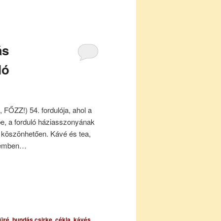
ás
ló
FŐZZ!) 54. fordulója, ahol a
be, a forduló háziasszonyának
k köszönhetően. Kávé és tea,
lemben…
püré
,
bundás csirke
,
cékla
,
kávés