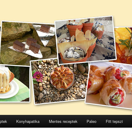
ptek
Konyhapatika
Mentes receptek
Paleo
Fitt tepszi