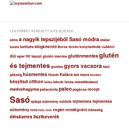
c
h
í
v
u
m
LEGTÖBBET KERESETT KIFEJEZÉSEK
a nagyik tepszijéből Sasó módra
ataisz
alma
blogkóstoló
befőzés
cukkini
Boros István konyhafőnök
batáta
glutén
gluténmentes
dió
eper
fitt tepszi
glutén mentes
és tejmentes
gyors vacsora
gomba
házi
húsmentes
Kalács
pékség
Húsvét
kelt tészta
kenőke
készítsd otthon
lekvár
leves
maradéktalanul
köles
paleo
medvehagyma
recept
palacsinta
pogácsa
Sasó
tejmentes
tejmentes
sütemény
spárga
sütőtök
sütemény
vegán
vendégváró
édesség
torta
totu
túró
éléskamra lisztkeverék