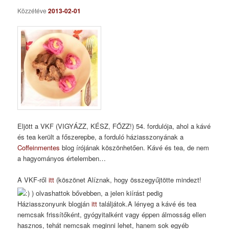
Közzétéve
2013-02-01
Eljött a VKF (VIGYÁZZ, KÉSZ, FŐZZ!) 54. fordulója, ahol a kávé
és tea került a főszerepbe, a forduló háziasszonyának a
Coffeinmentes
blog írójának köszönhetően. Kávé és tea, de nem
a hagyományos értelemben…
A VKF-ről
itt
(köszönet Alíznak, hogy összegyűjtötte mindezt!
) olvashattok bővebben, a jelen kiírást pedig
Háziasszonyunk blogján
itt
találjátok.A lényeg a kávé és tea
nemcsak frissítőként, gyógyitalként vagy éppen álmosság ellen
hasznos, tehát nemcsak meginni lehet, hanem sok egyéb