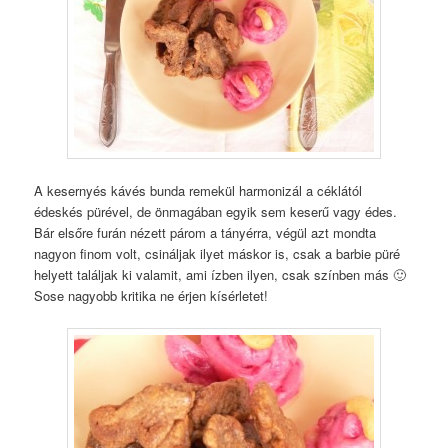
A kesernyés kávés bunda remekül harmonizál a céklától
édeskés pürével, de önmagában egyik sem keserű vagy édes.
Bár elsőre furán nézett párom a tányérra, végül azt mondta
nagyon finom volt, csináljak ilyet máskor is, csak a barbie püré
helyett találjak ki valamit, ami ízben ilyen, csak színben más 🙂
Sose nagyobb kritika ne érjen kísérletet!