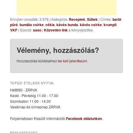
Ennyien olvasták: 3 976
|
Kategória:
Receptek
,
Sültek
| Címke:
barbi
püré
,
bundás csirke
,
cékla
,
kávés bunda
,
kávés csirke
,
krumpli
,
VKF
| Szerző:
saso
|
Közvetlen link
a könyvjelzőbe.
Vélemény, hozzászólás?
Hozzászólás küldéséhez
be kell jelentkezni
.
TEPSZI ÉTELBÁR NYITVA:
Hétfőtől - ZÁRVA
Kedd - Péntekig 11.00 - 17.00
Szombaton 11.00 - 14.00
Vasárnap és ünnepnap ZÁRVA
Folyamatosan frissülő információk
Facebook oldalunkon
.