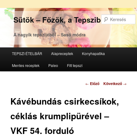
Sütök – Főzök, a Tepsziből
A nagyik tepszijéből – Sasó módra
Főmenü
TEPSZI ÉTELBÁR
Alapreceptek
Konyhapatika
Tovább
Tovább
Mentes receptek
Paleo
Fitt tepszi
az
a
elsődleges
másodlagos
Bejegyzés
←
Előző
Következő
→
navigáció
tartalomra
tartalomra
Kávébundás csirkecsíkok,
céklás krumplipürével –
VKF 54. forduló