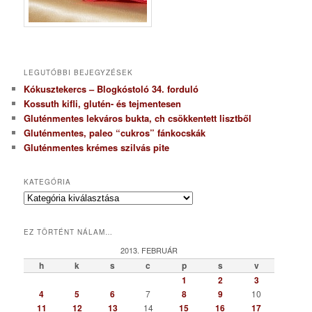
LEGUTÓBBI BEJEGYZÉSEK
Kókusztekercs – Blogkóstoló 34. forduló
Kossuth kifli, glutén- és tejmentesen
Gluténmentes lekváros bukta, ch csökkentett lisztből
Gluténmentes, paleo “cukros” fánkocskák
Gluténmentes krémes szilvás pite
KATEGÓRIA
K
a
t
EZ TÖRTÉNT NÁLAM…
e
g
2013. FEBRUÁR
ó
h
k
s
c
p
s
v
r
1
2
3
i
4
5
6
7
8
9
10
a
11
12
13
14
15
16
17