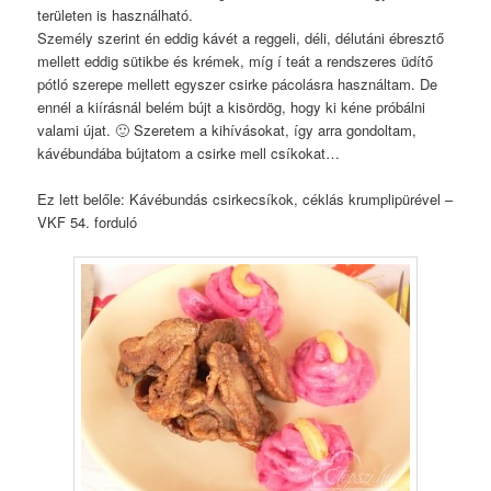
területen is használható.
Személy szerint én eddig kávét a reggeli, déli, délutáni ébresztő
mellett eddig sütikbe és krémek, míg í teát a rendszeres üdítő
pótló szerepe mellett egyszer csirke pácolásra használtam. De
ennél a kiírásnál belém bújt a kisördög, hogy ki kéne próbálni
valami újat. 🙂 Szeretem a kihívásokat, így arra gondoltam,
kávébundába bújtatom a csirke mell csíkokat…
Ez lett belőle: Kávébundás csirkecsíkok, céklás krumplipürével –
VKF 54. forduló