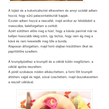
A tojást és a kukoricalisztet elkevertem és annyi szódát adtam
hozzá, hogy sűrű palacsintatésztát kapjak.
Ezután adtam hozzá a nescafét, majd amikor az feloldódott a
masszába, beleforgattam a csirkét.
Azért sütöttem előre meg a húst, hogy a kávés panírral már ne
kelljen hosszabb ideig sütni, így biztos, hogy nem ég meg a
kávé és nem keseredik meg tőle a bunda.
Alaposan átforgattam, majd forró olajban kisütöttem őket és
papírtörlőre szedtem.
A krumplipüréhez a krumplit és a céklát külön megfőztem, a
céklát apróra reszeltem.
A pürét szokásos módon elkészítettem, a forró főtt krumplit
áttörtem vajjal és tejjel, sóval ízesítettem, majd összekevertem
a reszelt céklával.