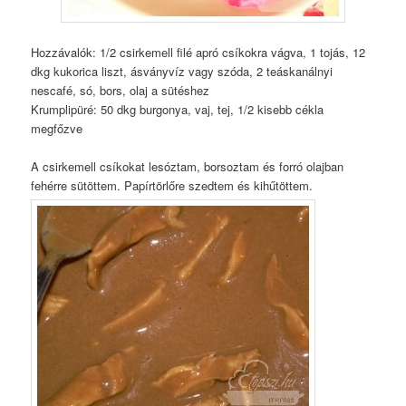
Hozzávalók: 1/2 csirkemell filé apró csíkokra vágva, 1 tojás, 12
dkg kukorica liszt, ásványvíz vagy szóda, 2 teáskanálnyi
nescafé, só, bors, olaj a sütéshez
Krumplipüré: 50 dkg burgonya, vaj, tej, 1/2 kisebb cékla
megfőzve
A csirkemell csíkokat lesóztam, borsoztam és forró olajban
fehérre sütöttem. Papírtörlőre szedtem és kihűtöttem.