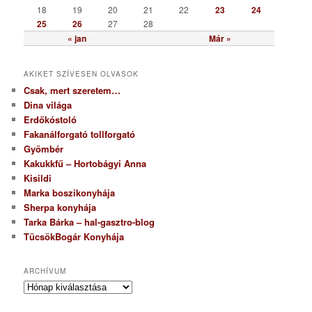
18
19
20
21
22
23
24
25
26
27
28
« jan
Már »
AKIKET SZÍVESEN OLVASOK
Csak, mert szeretem…
Dina világa
Erdőkóstoló
Fakanálforgató tollforgató
Gyömbér
Kakukkfű – Hortobágyi Anna
Kisildi
Marka boszikonyhája
Sherpa konyhája
Tarka Bárka – hal-gasztro-blog
TücsökBogár Konyhája
ARCHÍVUM
A
r