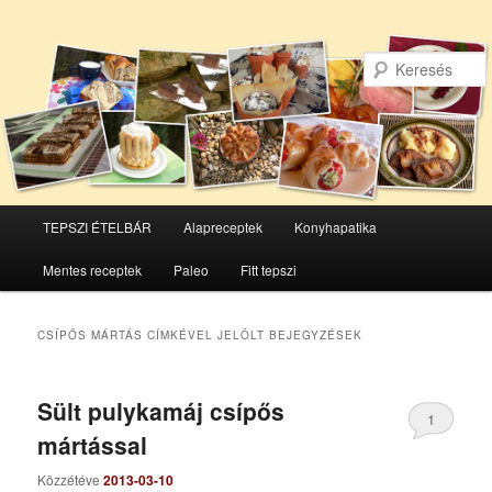
Főmenü
TEPSZI ÉTELBÁR
Alapreceptek
Konyhapatika
Tovább
Tovább
Mentes receptek
Paleo
Fitt tepszi
az
a
elsődleges
másodlagos
CSÍPŐS MÁRTÁS
CÍMKÉVEL JELÖLT BEJEGYZÉSEK
tartalomra
tartalomra
Sült pulykamáj csípős
1
mártással
Közzétéve
2013-03-10