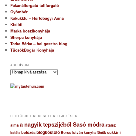
Fakanálforgató tollforgató
Gyömbér
Kakukkfű – Hortobágyi Anna
Kisildi
Marka boszikonyhája
Sherpa konyhája
Tarka Bárka – hal-gasztro-blog
TücsökBogár Konyhája
ARCHÍVUM
A
r
c
h
í
v
u
m
LEGTÖBBET KERESETT KIFEJEZÉSEK
a nagyik tepszijéből Sasó módra
ataisz
alma
blogkóstoló
befőzés
cukkini
Boros István konyhafőnök
batáta