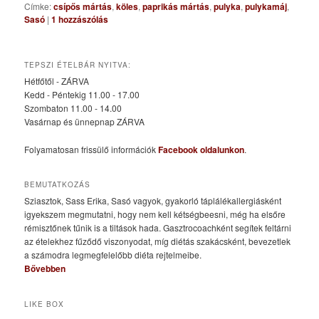
Címke:
csípős mártás
,
köles
,
paprikás mártás
,
pulyka
,
pulykamáj
,
Sasó
|
1
hozzászólás
TEPSZI ÉTELBÁR NYITVA:
Hétfőtől - ZÁRVA
Kedd - Péntekig 11.00 - 17.00
Szombaton 11.00 - 14.00
Vasárnap és ünnepnap ZÁRVA
Folyamatosan frissülő információk
Facebook oldalunkon
.
BEMUTATKOZÁS
Sziasztok, Sass Erika, Sasó vagyok, gyakorló táplálékallergiásként
igyekszem megmutatni, hogy nem kell kétségbeesni, még ha elsőre
rémisztőnek tűnik is a tiltások hada. Gasztrocoachként segítek feltárni
az ételekhez fűződő viszonyodat, míg diétás szakácsként, bevezetlek
a számodra legmegfelelőbb diéta rejtelmeibe.
Bővebben
LIKE BOX