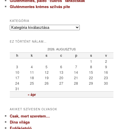
Gluténmentes, paleo “cukros” fánkocskák
Gluténmentes krémes szilvás pite
KATEGÓRIA
K
a
t
EZ TÖRTÉNT NÁLAM…
e
g
2026. AUGUSZTUS
ó
h
k
s
c
p
s
v
r
1
2
i
3
4
5
6
7
8
9
a
10
11
12
13
14
15
16
17
18
19
20
21
22
23
24
25
26
27
28
29
30
31
« ápr
AKIKET SZÍVESEN OLVASOK
Csak, mert szeretem…
Dina világa
Erdőkóstoló