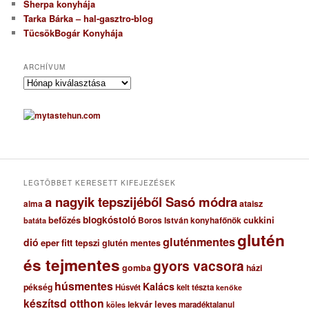
Sherpa konyhája
Tarka Bárka – hal-gasztro-blog
TücsökBogár Konyhája
ARCHÍVUM
A
r
c
h
í
v
u
m
LEGTÖBBET KERESETT KIFEJEZÉSEK
a nagyik tepszijéből Sasó módra
ataisz
alma
blogkóstoló
befőzés
cukkini
Boros István konyhafőnök
batáta
glutén
gluténmentes
dió
eper
fitt tepszi
glutén mentes
és tejmentes
gyors vacsora
gomba
házi
húsmentes
Kalács
pékség
Húsvét
kelt tészta
kenőke
készítsd otthon
lekvár
leves
maradéktalanul
köles