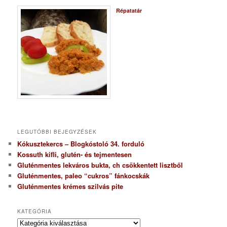
Répatatár
LEGUTÓBBI BEJEGYZÉSEK
Kókusztekercs – Blogkóstoló 34. forduló
Kossuth kifli, glutén- és tejmentesen
Gluténmentes lekváros bukta, ch csökkentett lisztből
Gluténmentes, paleo “cukros” fánkocskák
Gluténmentes krémes szilvás pite
KATEGÓRIA
K