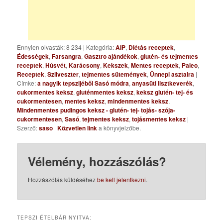
Ennyien olvasták: 8 234
|
Kategória:
AIP
,
Diétás receptek
,
Édességek
,
Farsangra
,
Gasztro ajándékok
,
glutén- és tejmentes
receptek
,
Húsvét
,
Karácsony
,
Kekszek
,
Mentes receptek
,
Paleo
,
Receptek
,
Szilveszter
,
tejmentes sütemények
,
Ünnepi asztalra
|
Címke:
a nagyik tepszijéből Sasó módra
,
anyasüti lisztkeverék
,
cukormentes keksz
,
gluténmentes keksz
,
keksz glutén- tej- és
cukormentesen
,
mentes keksz
,
mindenmentes keksz
,
Mindenmentes pudingos keksz - glutén- tej- tojás- szója-
cukormentesen
,
Sasó
,
tejmentes keksz
,
tojásmentes keksz
|
Szerző:
saso
|
Közvetlen link
a könyvjelzőbe.
Vélemény, hozzászólás?
Hozzászólás küldéséhez
be kell jelentkezni
.
TEPSZI ÉTELBÁR NYITVA: