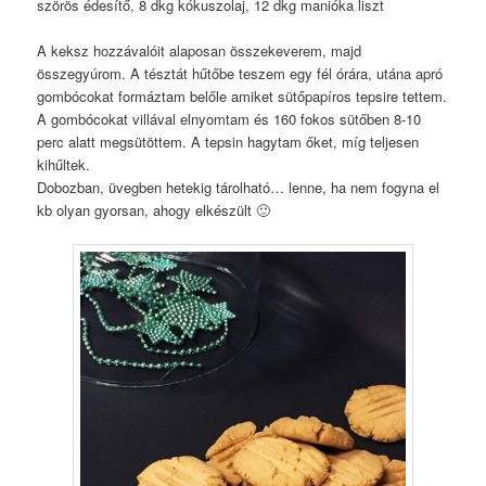
szörös édesítő, 8 dkg kókuszolaj, 12 dkg manióka liszt
A keksz hozzávalóit alaposan összekeverem, majd
összegyúrom. A tésztát hűtőbe teszem egy fél órára, utána apró
gombócokat formáztam belőle amiket sütőpapíros tepsire tettem.
A gombócokat villával elnyomtam és 160 fokos sütőben 8-10
perc alatt megsütöttem. A tepsin hagytam őket, míg teljesen
kihűltek.
Dobozban, üvegben hetekig tárolható… lenne, ha nem fogyna el
kb olyan gyorsan, ahogy elkészült 🙂