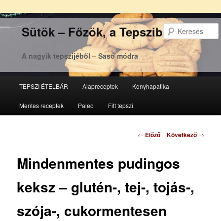
Sütök – Főzök, a Tepsziből
A nagyik tepszijéből – Sasó módra
Főmenü
TEPSZI ÉTELBÁR
Alapreceptek
Konyhapatika
Tovább
Tovább
Mentes receptek
Paleo
Fitt tepszi
az
a
elsődleges
másodlagos
Bejegyzés
←
Előző
Következő
→
navigáció
tartalomra
tartalomra
Mindenmentes pudingos
keksz – glutén-, tej-, tojás-,
szója-, cukormentesen