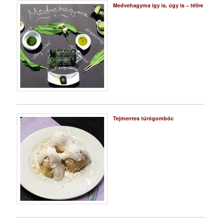
Medvehagyma így is, úgy is – télire
Tejmentes túrógombóc