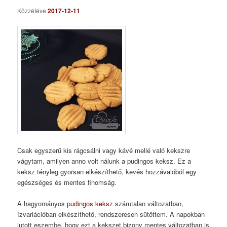
Közzétéve
2017-12-11
Csak egyszerű kis rágcsálni vagy kávé mellé való kekszre
vágytam, amilyen anno volt nálunk a pudingos keksz. Ez a
keksz tényleg gyorsan elkészíthető, kevés hozzávalóból egy
egészséges és mentes finomság.
A hagyományos
pudingos keksz
számtalan változatban,
ízvariációban elkészíthető, rendszeresen sütöttem. A napokban
jutott eszembe, hogy ezt a kekszet bizony mentes változatban is