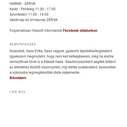
Hétfőtől - ZÁRVA
Kedd - Péntekig 11.00 - 17.00
Szombaton 11.00 - 14.00
Vasárnap és ünnepnap ZÁRVA
Folyamatosan frissülő információk
Facebook oldalunkon
.
BEMUTATKOZÁS
Sziasztok, Sass Erika, Sasó vagyok, gyakorló táplálékallergiásként
igyekszem megmutatni, hogy nem kell kétségbeesni, még ha elsőre
rémisztőnek tűnik is a tiltások hada. Gasztrocoachként segítek feltárni
az ételekhez fűződő viszonyodat, míg diétás szakácsként, bevezetlek
a számodra legmegfelelőbb diéta rejtelmeibe.
Bővebben
LIKE BOX