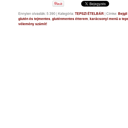
Ennyien olvasták: 5 390
|
Kategória:
TEPSZI ÉTELBÁR
|
Címke:
Bejgli
glutén és tejmentes
,
gluténmentes étterem
,
karácsonyi menü a teps
vélemény számít!