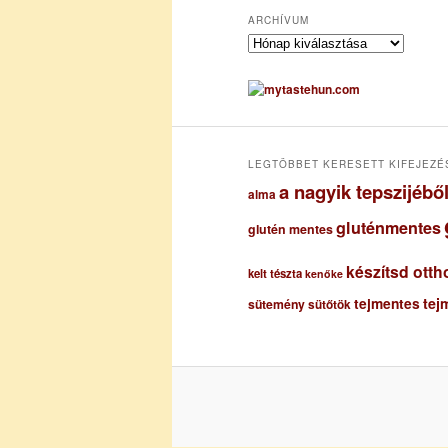
ARCHÍVUM
A
r
c
h
í
v
u
LEGTÖBBET KERESETT KIFEJEZÉ
m
a nagyik tepszijéb
alma
gluténmentes
glutén mentes
készítsd otth
kelt tészta
kenőke
tejmentes
tej
sütemény
sütőtök