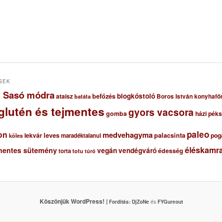
SEK
ől Sasó módra
blogkóstoló
ataisz
befőzés
Boros István konyhafő
batáta
glutén és tejmentes
gyors vacsora
gomba
házi pék
paleo
on
medvehagyma
lekvár
leves
palacsinta
pog
maradéktalanul
köles
éléskamra
mentes sütemény
vegán
vendégváró
édesség
torta
totu
túró
Köszönjük WordPress! |
Fordítás:
DjZoNe
és
FYGureout