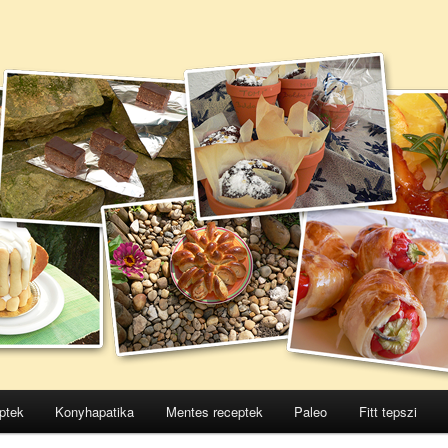
ptek
Konyhapatika
Mentes receptek
Paleo
Fitt tepszi