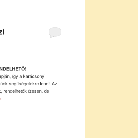
zi
NDELHETŐ!
pján, így a karácsonyi
ünk segítségetekre lenni! Az
k, rendelhetők ízesen, de
→