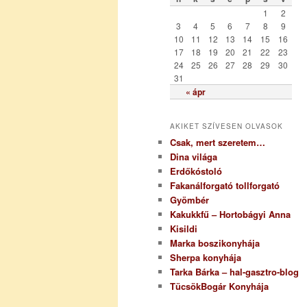
r
1
2
i
3
4
5
6
7
8
9
a
10
11
12
13
14
15
16
17
18
19
20
21
22
23
24
25
26
27
28
29
30
31
« ápr
AKIKET SZÍVESEN OLVASOK
Csak, mert szeretem…
Dina világa
Erdőkóstoló
Fakanálforgató tollforgató
Gyömbér
Kakukkfű – Hortobágyi Anna
Kisildi
Marka boszikonyhája
Sherpa konyhája
Tarka Bárka – hal-gasztro-blog
TücsökBogár Konyhája