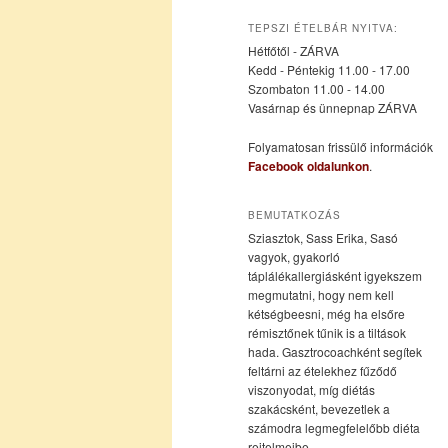
az
a
TEPSZI ÉTELBÁR NYITVA:
Hétfőtől - ZÁRVA
elsődleges
másodlagos
Kedd - Péntekig 11.00 - 17.00
Szombaton 11.00 - 14.00
Vasárnap és ünnepnap ZÁRVA
tartalomra
tartalomra
Folyamatosan frissülő információk
Facebook oldalunkon
.
BEMUTATKOZÁS
Sziasztok, Sass Erika, Sasó
vagyok, gyakorló
táplálékallergiásként igyekszem
megmutatni, hogy nem kell
kétségbeesni, még ha elsőre
rémisztőnek tűnik is a tiltások
hada. Gasztrocoachként segítek
feltárni az ételekhez fűződő
viszonyodat, míg diétás
szakácsként, bevezetlek a
számodra legmegfelelőbb diéta
rejtelmeibe.