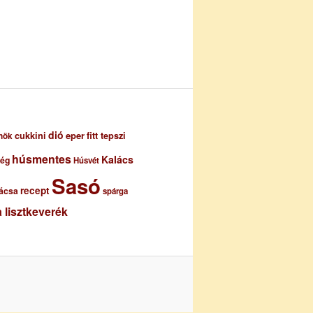
dió
eper
cukkini
fitt tepszi
nök
húsmentes
Kalács
ség
Húsvét
Sasó
recept
ácsa
spárga
 lisztkeverék