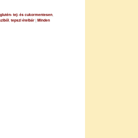
 glutén- tej- és cukormentesen
,
ziből
,
tepszi ételbár
|
Minden