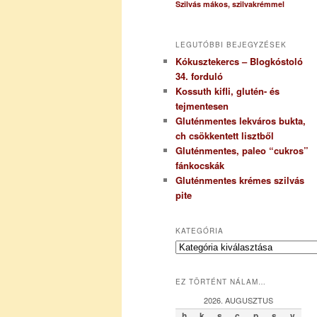
Szilvás mákos, szilvakrémmel
LEGUTÓBBI BEJEGYZÉSEK
Kókusztekercs – Blogkóstoló
34. forduló
Kossuth kifli, glutén- és
tejmentesen
Gluténmentes lekváros bukta,
ch csökkentett lisztből
Gluténmentes, paleo “cukros”
fánkocskák
Gluténmentes krémes szilvás
pite
KATEGÓRIA
K
a
t
EZ TÖRTÉNT NÁLAM…
e
g
2026. AUGUSZTUS
ó
h
k
s
c
p
s
v