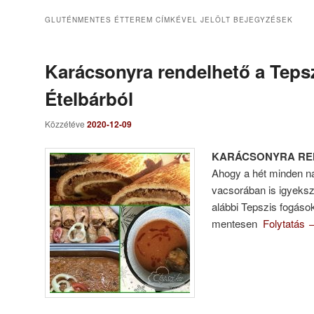
GLUTÉNMENTES ÉTTEREM
CÍMKÉVEL JELÖLT BEJEGYZÉSEK
Karácsonyra rendelhető a Teps
Ételbárból
Közzétéve
2020-12-09
KARÁCSONYRA RE
Ahogy a hét minden na
vacsorában is igyeksz
alábbi Tepszis fogáso
mentesen
Folytatás