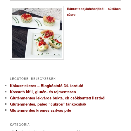
Rántotta tojásfehérjéből – sütőben
sütve
LEGUTÓBBI BEJEGYZÉSEK
Kókusztekercs – Blogkóstoló 34. forduló
Kossuth kifli, glutén- és tejmentesen
Gluténmentes lekváros bukta, ch csökkentett lisztből
Gluténmentes, paleo “cukros” fánkocskák
Gluténmentes krémes szilvás pite
KATEGÓRIA