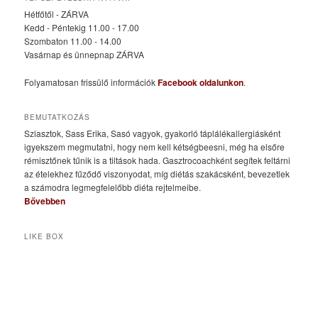
Hétfőtől - ZÁRVA
Kedd - Péntekig 11.00 - 17.00
Szombaton 11.00 - 14.00
Vasárnap és ünnepnap ZÁRVA
Folyamatosan frissülő információk
Facebook oldalunkon
.
BEMUTATKOZÁS
Sziasztok, Sass Erika, Sasó vagyok, gyakorló táplálékallergiásként
igyekszem megmutatni, hogy nem kell kétségbeesni, még ha elsőre
rémisztőnek tűnik is a tiltások hada. Gasztrocoachként segítek feltárni
az ételekhez fűződő viszonyodat, míg diétás szakácsként, bevezetlek
a számodra legmegfelelőbb diéta rejtelmeibe.
Bővebben
LIKE BOX