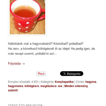
Hallottatok már a hagymateáról? Kóstoltad? próbáltad?
Ha nem, a következő köhögésnél itt az ideje! Ha pedig igen, de
más recept szerint, próbáld ki ezt…
Folytatás
→
Ennyien olvasták: 4 651
|
Kategória:
Konyhapatika
|
Címke:
hagyma
,
hagymatea
,
köhögésre
,
megfázásra
,
tea
|
Minden vélemény
számít!
TEPSZI ÉTELBÁR NYITVA: