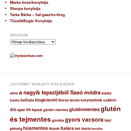
Marka boszikonyhája
Sherpa konyhája
Tarka Bárka – hal-gasztro-blog
TücsökBogár Konyhája
ARCHÍVUM
A
r
c
h
í
v
u
m
LEGTÖBBET KERESETT KIFEJEZÉSEK
a nagyik tepszijéből Sasó módra
ataisz
alma
blogkóstoló
befőzés
cukkini
Boros István konyhafőnök
batáta
glutén
gluténmentes
dió
eper
fitt tepszi
glutén mentes
és tejmentes
gyors vacsora
gomba
házi
húsmentes
Kalács
pékség
Húsvét
kelt tészta
kenőke