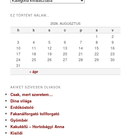
K
a
t
EZ TÖRTÉNT NÁLAM…
e
g
2026. AUGUSZTUS
ó
h
k
s
c
p
s
v
r
1
2
i
3
4
5
6
7
8
9
a
10
11
12
13
14
15
16
17
18
19
20
21
22
23
24
25
26
27
28
29
30
31
« ápr
AKIKET SZÍVESEN OLVASOK
Csak, mert szeretem…
Dina világa
Erdőkóstoló
Fakanálforgató tollforgató
Gyömbér
Kakukkfű – Hortobágyi Anna
Kisildi