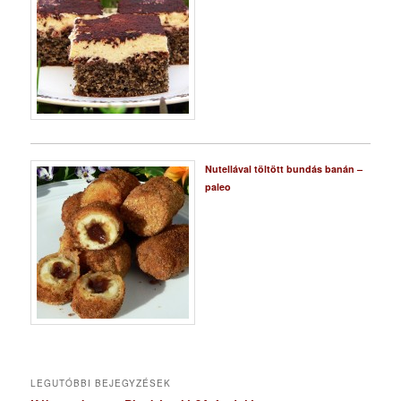
Nutellával töltött bundás banán –
paleo
LEGUTÓBBI BEJEGYZÉSEK