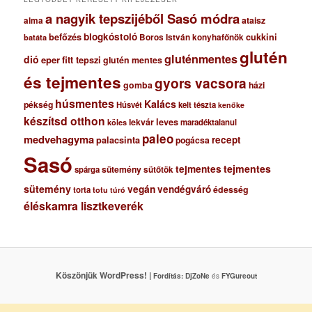
a nagyik tepszijéből Sasó módra
ataisz
alma
blogkóstoló
befőzés
cukkini
Boros István konyhafőnök
batáta
glutén
gluténmentes
dió
eper
fitt tepszi
glutén mentes
és tejmentes
gyors vacsora
gomba
házi
húsmentes
Kalács
pékség
Húsvét
kelt tészta
kenőke
készítsd otthon
lekvár
leves
maradéktalanul
köles
paleo
medvehagyma
recept
palacsinta
pogácsa
Sasó
tejmentes
tejmentes
sütemény
spárga
sütőtök
sütemény
vegán
vendégváró
édesség
torta
totu
túró
éléskamra lisztkeverék
Köszönjük WordPress! |
Fordítás:
DjZoNe
és
FYGureout