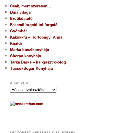
Csak, mert szeretem…
Dina világa
Erdőkóstoló
Fakanálforgató tollforgató
Gyömbér
Kakukkfű – Hortobágyi Anna
Kisildi
Marka boszikonyhája
Sherpa konyhája
Tarka Bárka – hal-gasztro-blog
TücsökBogár Konyhája
ARCHÍVUM
A
r
c
h
í
v
u
m
LEGTÖBBET KERESETT KIFEJEZÉSEK