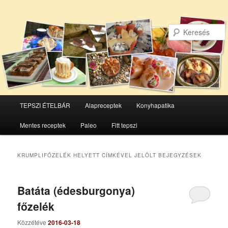
Főmenü
TEPSZI ÉTELBÁR
Alapreceptek
Konyhapatika
Tovább
Tovább
Mentes receptek
Paleo
Fitt tepszi
az
a
elsődleges
másodlagos
KRUMPLIFŐZELÉK HELYETT
CÍMKÉVEL JELÖLT BEJEGYZÉSEK
tartalomra
tartalomra
Batáta (édesburgonya)
főzelék
Közzétéve
2016-03-18