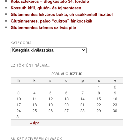
Kókusztekercs – Blogkóstoló 34. forduló
Kossuth kifli, glutén- és tejmentesen
Gluténmentes lekváros bukta, ch csökkentett lisztből
Gluténmentes, paleo “cukros” fánkocskák
Gluténmentes krémes szilvás pite
KATEGÓRIA
K
a
t
EZ TÖRTÉNT NÁLAM…
e
g
2026. AUGUSZTUS
ó
h
k
s
c
p
s
v
r
1
2
i
3
4
5
6
7
8
9
a
10
11
12
13
14
15
16
17
18
19
20
21
22
23
24
25
26
27
28
29
30
31
« ápr
AKIKET SZÍVESEN OLVASOK