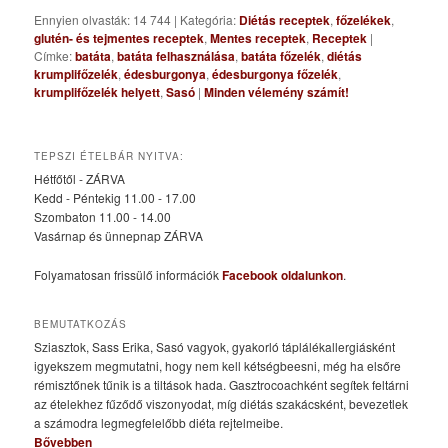
Ennyien olvasták: 14 744
|
Kategória:
Diétás receptek
,
főzelékek
,
glutén- és tejmentes receptek
,
Mentes receptek
,
Receptek
|
Címke:
batáta
,
batáta felhasználása
,
batáta főzelék
,
diétás
krumplifőzelék
,
édesburgonya
,
édesburgonya főzelék
,
krumplifőzelék helyett
,
Sasó
|
Minden vélemény számít!
TEPSZI ÉTELBÁR NYITVA:
Hétfőtől - ZÁRVA
Kedd - Péntekig 11.00 - 17.00
Szombaton 11.00 - 14.00
Vasárnap és ünnepnap ZÁRVA
Folyamatosan frissülő információk
Facebook oldalunkon
.
BEMUTATKOZÁS
Sziasztok, Sass Erika, Sasó vagyok, gyakorló táplálékallergiásként
igyekszem megmutatni, hogy nem kell kétségbeesni, még ha elsőre
rémisztőnek tűnik is a tiltások hada. Gasztrocoachként segítek feltárni
az ételekhez fűződő viszonyodat, míg diétás szakácsként, bevezetlek
a számodra legmegfelelőbb diéta rejtelmeibe.
Bővebben