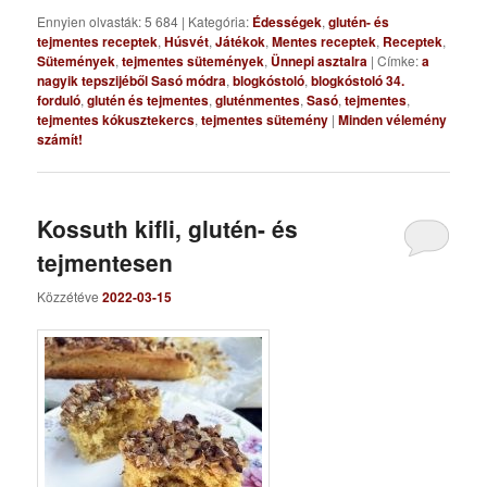
Ennyien olvasták: 5 684
|
Kategória:
Édességek
,
glutén- és
tejmentes receptek
,
Húsvét
,
Játékok
,
Mentes receptek
,
Receptek
,
Sütemények
,
tejmentes sütemények
,
Ünnepi asztalra
|
Címke:
a
nagyik tepszijéből Sasó módra
,
blogkóstoló
,
blogkóstoló 34.
forduló
,
glutén és tejmentes
,
gluténmentes
,
Sasó
,
tejmentes
,
tejmentes kókusztekercs
,
tejmentes sütemény
|
Minden vélemény
számít!
Kossuth kifli, glutén- és
tejmentesen
Közzétéve
2022-03-15