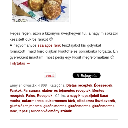
Réges régen, azon a bizonyos üveghegyen túl, a nagyim sokszor
készített cukros fánkot 🙂
A hagyományos
szalagos fánk
tésztájából kis golyókat
formázott, majd forró olajban kisütötte és porcukorba forgatta. Én
gyerekként imádtam, most pedig egy kicsit megreformáltam 🙂
Folytatás
→
Ennyien olvasták: 4 868
|
Kategória:
Diétás receptek
,
Édességek
,
Fánkok
,
Farsangra
,
glutén- és tejmentes receptek
,
Mentes
receptek
,
Paleo
,
Receptek
|
Címke:
a nagyik tepszijéből Sasó
módra
,
cukormentes
,
cukormentes fánk
,
éléskamra lisztkeverék
,
glutén és tejmentes
,
glutén mentes
,
gluténmentes
,
gluténmentes
fánk
,
tepszi
|
Minden vélemény számít!