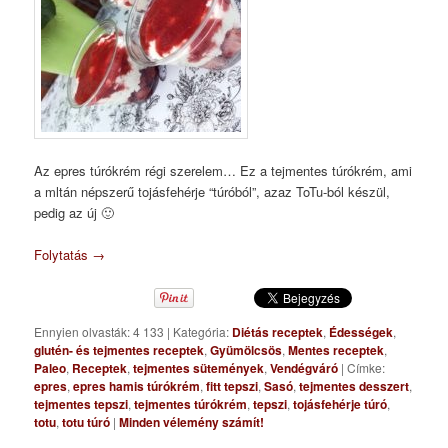
Az epres túrókrém régi szerelem… Ez a tejmentes túrókrém, ami
a mltán népszerű tojásfehérje “túróból”, azaz ToTu-ból készül,
pedig az új 🙂
Folytatás
→
Ennyien olvasták: 4 133
|
Kategória:
Diétás receptek
,
Édességek
,
glutén- és tejmentes receptek
,
Gyümölcsös
,
Mentes receptek
,
Paleo
,
Receptek
,
tejmentes sütemények
,
Vendégváró
|
Címke:
epres
,
epres hamis túrókrém
,
fitt tepszi
,
Sasó
,
tejmentes desszert
,
tejmentes tepszi
,
tejmentes túrókrém
,
tepszi
,
tojásfehérje túró
,
totu
,
totu túró
|
Minden vélemény számít!