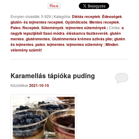
Ennyien olvasták: 5 929
|
Kategória:
Diétás receptek
,
Édességek
,
glutén- és tejmentes receptek
,
Gyümölcsös
,
Mentes receptek
,
Paleo
,
Receptek
,
Sütemények
,
tejmentes sütemények
|
Címke:
a
nagyik tepszijéből Sasó módra
,
éléskamra lisztkeverék
,
glutén
mentes
,
gluténmentes
,
Gluténmentes krémes szilvás pite; glutén
és tejmentes
,
paleo
,
tejmentes
,
tejmentes sütemény
|
Minden
vélemény számít!
Karamellás tápióka puding
Közzétéve
2021-10-15