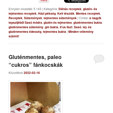
Ennyien olvasták: 5 143
|
Kategória:
Diétás receptek
,
glutén- és
tejmentes receptek
,
Házi pékség
,
Kelt tészták
,
Mentes receptek
,
Receptek
,
Sütemények
,
tejmentes sütemények
|
Címke:
a nagyik
tepszijéből Sasó módra
,
glutén és tejmentes
,
gluténmentes bukta
,
gluténmentes sütemény
,
gm bukta
,
it'us liszt
,
Sasó
,
tej- és
gluténmentes édesség
,
tejmentes bukta
|
Minden vélemény
számít!
Gluténmentes, paleo
“cukros” fánkocskák
Közzétéve
2022-02-16