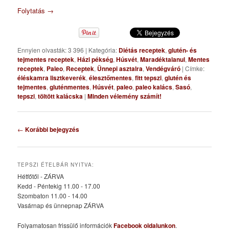
Folytatás
→
Ennyien olvasták: 3 396
|
Kategória:
Diétás receptek
,
glutén- és
tejmentes receptek
,
Házi pékség
,
Húsvét
,
Maradéktalanul
,
Mentes
receptek
,
Paleo
,
Receptek
,
Ünnepi asztalra
,
Vendégváró
|
Címke:
éléskamra lisztkeverék
,
élesztőmentes
,
fitt tepszi
,
glutén és
tejmentes
,
gluténmentes
,
Húsvét
,
paleo
,
paleo kalács
,
Sasó
,
tepszi
,
töltött kalácska
|
Minden vélemény számít!
Bejegyzés
←
Korábbi bejegyzés
navigáció
TEPSZI ÉTELBÁR NYITVA:
Hétfőtől - ZÁRVA
Kedd - Péntekig 11.00 - 17.00
Szombaton 11.00 - 14.00
Vasárnap és ünnepnap ZÁRVA
Folyamatosan frissülő információk
Facebook oldalunkon
.