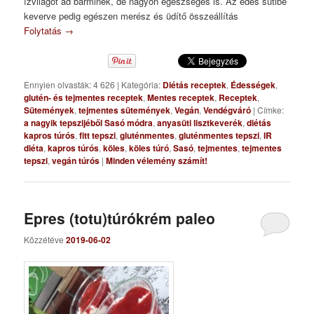
ízvilágot ad bárminek, de nagyon egészséges is. Az édes sütibe
keverve pedig egészen merész és üdítő összeállítás
Folytatás
→
Ennyien olvasták: 4 626
|
Kategória:
Diétás receptek
,
Édességek
,
glutén- és tejmentes receptek
,
Mentes receptek
,
Receptek
,
Sütemények
,
tejmentes sütemények
,
Vegán
,
Vendégváró
|
Címke:
a nagyik tepszijéből Sasó módra
,
anyasüti lisztkeverék
,
diétás
kapros túrós
,
fitt tepszi
,
gluténmentes
,
gluténmentes tepszi
,
IR
diéta
,
kapros túrós
,
köles
,
köles túró
,
Sasó
,
tejmentes
,
tejmentes
tepszi
,
vegán túrós
|
Minden vélemény számít!
Epres (totu)túrókrém paleo
Közzétéve
2019-06-02