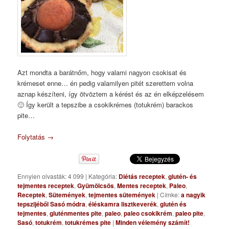
Azt mondta a barátnőm, hogy valami nagyon csokisat és
krémeset enne… én pedig valamilyen pitét szerettem volna
aznap készíteni, így ötvöztem a kérést és az én elképzelésem
🙂 Így került a tepszibe a csokikrémes (totukrém) barackos
pite…
Folytatás
→
Ennyien olvasták: 4 099
|
Kategória:
Diétás receptek
,
glutén- és
tejmentes receptek
,
Gyümölcsös
,
Mentes receptek
,
Paleo
,
Receptek
,
Sütemények
,
tejmentes sütemények
|
Címke:
a nagyik
tepszijéből Sasó módra
,
éléskamra lisztkeverék
,
glutén és
tejmentes
,
gluténmentes pite
,
paleo
,
paleo csokikrém
,
paleo pite
,
Sasó
,
totukrém
,
totukrémes pite
|
Minden vélemény számít!