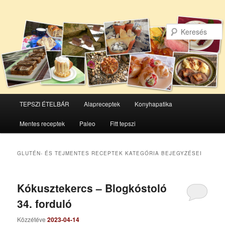
Főmenü
TEPSZI ÉTELBÁR
Alapreceptek
Konyhapatika
Tovább
Tovább
Mentes receptek
Paleo
Fitt tepszi
az
a
elsődleges
másodlagos
GLUTÉN- ÉS TEJMENTES RECEPTEK
KATEGÓRIA BEJEGYZÉSEI
tartalomra
tartalomra
Kókusztekercs – Blogkóstoló
34. forduló
Közzétéve
2023-04-14