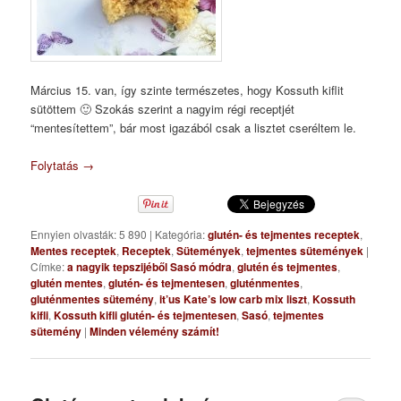
Március 15. van, így szinte természetes, hogy Kossuth kiflit
sütöttem 🙂 Szokás szerint a nagyim régi receptjét
“mentesítettem”, bár most igazából csak a lisztet cseréltem le.
Folytatás
→
Ennyien olvasták: 5 890
|
Kategória:
glutén- és tejmentes receptek
,
Mentes receptek
,
Receptek
,
Sütemények
,
tejmentes sütemények
|
Címke:
a nagyik tepszijéből Sasó módra
,
glutén és tejmentes
,
glutén mentes
,
glutén- és tejmentesen
,
gluténmentes
,
gluténmentes sütemény
,
it’us Kate’s low carb mix liszt
,
Kossuth
kifli
,
Kossuth kifli glutén- és tejmentesen
,
Sasó
,
tejmentes
sütemény
|
Minden vélemény számít!