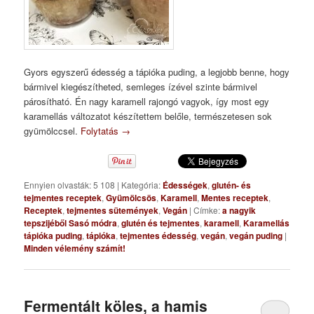
Gyors egyszerű édesség a tápióka puding, a legjobb benne, hogy
bármivel kiegészítheted, semleges ízével szinte bármivel
párosítható. Én nagy karamell rajongó vagyok, így most egy
karamellás változatot készítettem belőle, természetesen sok
gyümölccsel.
Folytatás
→
Ennyien olvasták: 5 108
|
Kategória:
Édességek
,
glutén- és
tejmentes receptek
,
Gyümölcsös
,
Karamell
,
Mentes receptek
,
Receptek
,
tejmentes sütemények
,
Vegán
|
Címke:
a nagyik
tepszijéből Sasó módra
,
glutén és tejmentes
,
karamell
,
Karamellás
tápióka puding
,
tápióka
,
tejmentes édesség
,
vegán
,
vegán puding
|
Minden vélemény számít!
Fermentált köles, a hamis