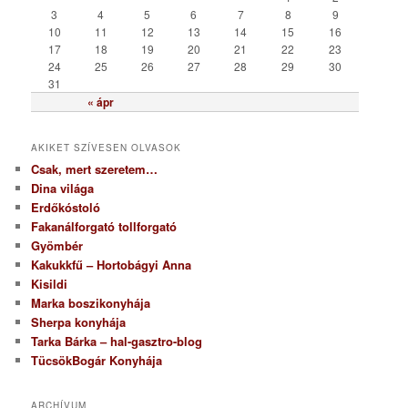
i
3
4
5
6
7
8
9
a
10
11
12
13
14
15
16
17
18
19
20
21
22
23
24
25
26
27
28
29
30
31
« ápr
AKIKET SZÍVESEN OLVASOK
Csak, mert szeretem…
Dina világa
Erdőkóstoló
Fakanálforgató tollforgató
Gyömbér
Kakukkfű – Hortobágyi Anna
Kisildi
Marka boszikonyhája
Sherpa konyhája
Tarka Bárka – hal-gasztro-blog
TücsökBogár Konyhája
ARCHÍVUM