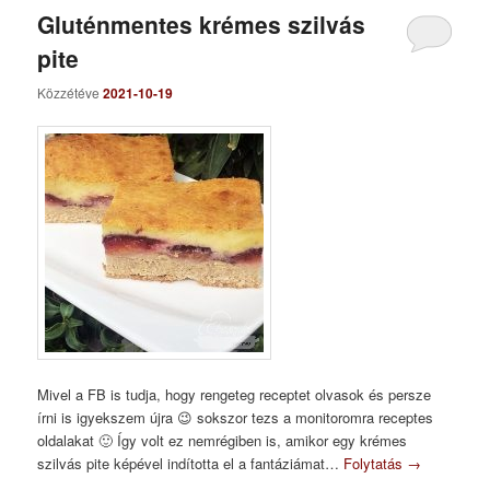
Gluténmentes krémes szilvás
pite
Közzétéve
2021-10-19
Mivel a FB is tudja, hogy rengeteg receptet olvasok és persze
írni is igyekszem újra 😉 sokszor tezs a monitoromra receptes
oldalakat 🙂 Így volt ez nemrégiben is, amikor egy krémes
szilvás pite képével indította el a fantáziámat…
Folytatás
→