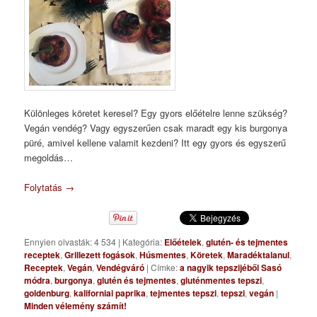
Különleges köretet keresel? Egy gyors előételre lenne szükség?
Vegán vendég? Vagy egyszerűen csak maradt egy kis burgonya
püré, amivel kellene valamit kezdeni? Itt egy gyors és egyszerű
megoldás…
Folytatás
→
Ennyien olvasták: 4 534
|
Kategória:
Előételek
,
glutén- és tejmentes
receptek
,
Grillezett fogások
,
Húsmentes
,
Köretek
,
Maradéktalanul
,
Receptek
,
Vegán
,
Vendégváró
|
Címke:
a nagyik tepszijéből Sasó
módra
,
burgonya
,
glutén és tejmentes
,
gluténmentes tepszi
,
goldenburg
,
kaliforniai paprika
,
tejmentes tepszi
,
tepszi
,
vegán
|
Minden vélemény számít!