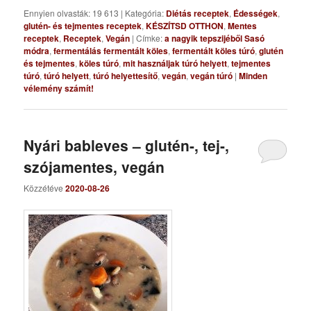
Ennyien olvasták: 19 613
|
Kategória:
Diétás receptek
,
Édességek
,
glutén- és tejmentes receptek
,
KÉSZÍTSD OTTHON
,
Mentes
receptek
,
Receptek
,
Vegán
|
Címke:
a nagyik tepszijéből Sasó
módra
,
fermentálás fermentált köles
,
fermentált köles túró
,
glutén
és tejmentes
,
köles túró
,
mit használjak túró helyett
,
tejmentes
túró
,
túró helyett
,
túró helyettesítő
,
vegán
,
vegán túró
|
Minden
vélemény számít!
Nyári bableves – glutén-, tej-,
szójamentes, vegán
Közzétéve
2020-08-26