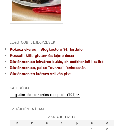
LEGUTÓBBI BEJEGYZÉSEK
Kókusztekercs – Blogkóstoló 34. forduló
Kossuth kifli, glutén- és tejmentesen
Gluténmentes lekváros bukta, ch csökkentett lisztből
Gluténmentes, paleo “cukros” fánkocskák
Gluténmentes krémes szilvás pite
KATEGÓRIA
K
a
t
EZ TÖRTÉNT NÁLAM…
e
g
2026. AUGUSZTUS
ó
h
k
s
c
p
s
v
r
1
2