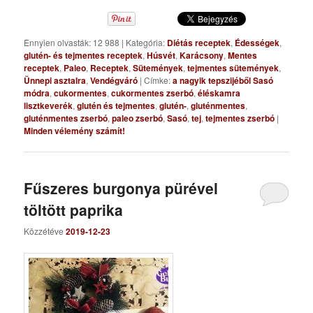
Ennyien olvasták: 12 988
|
Kategória:
Diétás receptek
,
Édességek
,
glutén- és tejmentes receptek
,
Húsvét
,
Karácsony
,
Mentes
receptek
,
Paleo
,
Receptek
,
Sütemények
,
tejmentes sütemények
,
Ünnepi asztalra
,
Vendégváró
|
Címke:
a nagyik tepszijéből Sasó
módra
,
cukormentes
,
cukormentes zserbó
,
éléskamra
lisztkeverék
,
glutén és tejmentes
,
glutén-
,
gluténmentes
,
gluténmentes zserbó
,
paleo zserbó
,
Sasó
,
tej
,
tejmentes zserbó
|
Minden vélemény számít!
Fűszeres burgonya pürével
töltött paprika
Közzétéve
2019-12-23