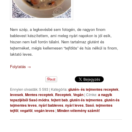
Nem szép, a legkevésbé sem fotogén, de nagyon finom
bablevest készítettem, ami meleg nyári napokon is jól esik,
hiszen nem kell forrón tálalni. Nem tartalmaz glutént és
tejterméket, mégis kellemesen “tejfölös” és hús nélkül is finom,
laktató leves.
Folytatás
→
Ennyien olvasták: 5 593
|
Kategória:
glutén- és tejmentes receptek
,
levesek
,
Mentes receptek
,
Receptek
,
Vegán
|
Címke:
a nagyik
tepszijéből Sasó módra
,
fejtett bab
,
glutén és tejmentes
,
glutén és
tejmentes leves
,
nyári bableves
,
nyári leves
,
Sasó
,
tejmentes
tejföl
,
vegaföl
,
vegán leves
|
Minden vélemény számít!