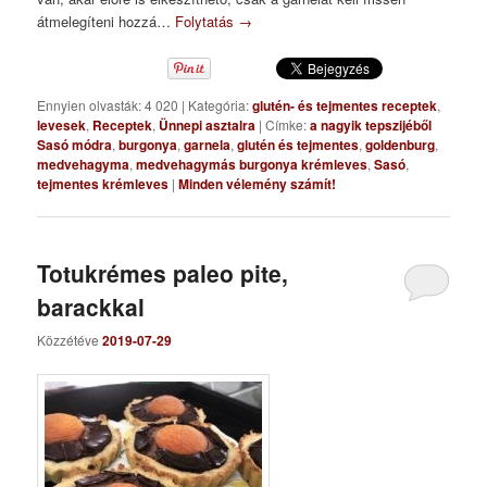
átmelegíteni hozzá…
Folytatás
→
Ennyien olvasták: 4 020
|
Kategória:
glutén- és tejmentes receptek
,
levesek
,
Receptek
,
Ünnepi asztalra
|
Címke:
a nagyik tepszijéből
Sasó módra
,
burgonya
,
garnela
,
glutén és tejmentes
,
goldenburg
,
medvehagyma
,
medvehagymás burgonya krémleves
,
Sasó
,
tejmentes krémleves
|
Minden vélemény számít!
Totukrémes paleo pite,
barackkal
Közzétéve
2019-07-29