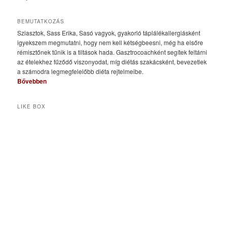
BEMUTATKOZÁS
Sziasztok, Sass Erika, Sasó vagyok, gyakorló táplálékallergiásként
igyekszem megmutatni, hogy nem kell kétségbeesni, még ha elsőre
rémisztőnek tűnik is a tiltások hada. Gasztrocoachként segítek feltárni
az ételekhez fűződő viszonyodat, míg diétás szakácsként, bevezetlek
a számodra legmegfelelőbb diéta rejtelmeibe.
Bővebben
LIKE BOX