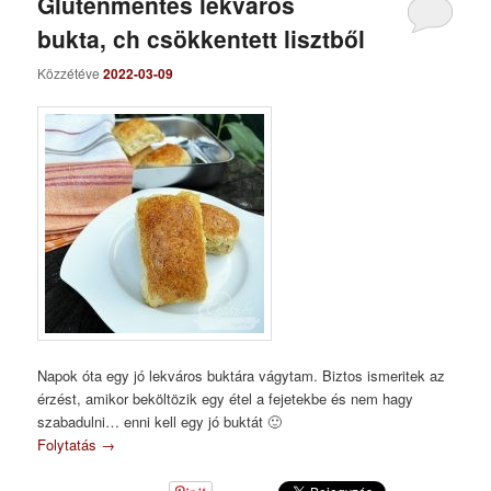
Gluténmentes lekváros
bukta, ch csökkentett lisztből
Közzétéve
2022-03-09
Napok óta egy jó lekváros buktára vágytam. Biztos ismeritek az
érzést, amikor beköltözik egy étel a fejetekbe és nem hagy
szabadulni… enni kell egy jó buktát 🙂
Folytatás
→