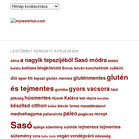
A
r
c
h
í
v
u
m
LEGTÖBBET KERESETT KIFEJEZÉSEK
a nagyik tepszijéből Sasó módra
ataisz
alma
blogkóstoló
befőzés
cukkini
Boros István konyhafőnök
batáta
glutén
gluténmentes
dió
eper
fitt tepszi
glutén mentes
és tejmentes
gyors vacsora
gomba
házi
húsmentes
Kalács
pékség
Húsvét
kelt tészta
kenőke
készítsd otthon
lekvár
leves
maradéktalanul
köles
paleo
medvehagyma
recept
palacsinta
pogácsa
Sasó
tejmentes
tejmentes
sütemény
spárga
sütőtök
sütemény
vegán
vendégváró
édesség
torta
totu
túró