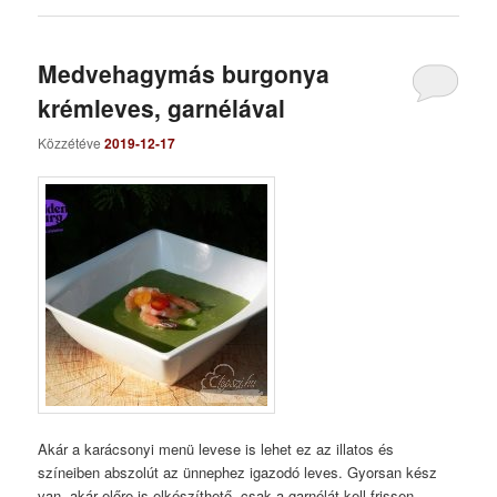
Medvehagymás burgonya
krémleves, garnélával
Közzétéve
2019-12-17
Akár a karácsonyi menü levese is lehet ez az illatos és
színeiben abszolút az ünnephez igazodó leves. Gyorsan kész
van, akár előre is elkészíthető, csak a garnélát kell frissen