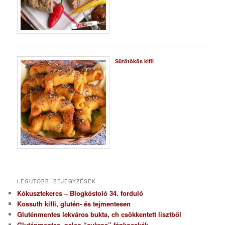
Sütőtökös kifli
LEGUTÓBBI BEJEGYZÉSEK
Kókusztekercs – Blogkóstoló 34. forduló
Kossuth kifli, glutén- és tejmentesen
Gluténmentes lekváros bukta, ch csökkentett lisztből
Gluténmentes, paleo “cukros” fánkocskák