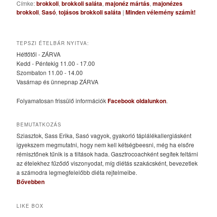
Címke:
brokkoli
,
brokkoli saláta
,
majonéz mártás
,
majonézes
brokkoli
,
Sasó
,
tojásos brokkoli saláta
|
Minden vélemény számít!
TEPSZI ÉTELBÁR NYITVA:
Hétfőtől - ZÁRVA
Kedd - Péntekig 11.00 - 17.00
Szombaton 11.00 - 14.00
Vasárnap és ünnepnap ZÁRVA
Folyamatosan frissülő információk
Facebook oldalunkon
.
BEMUTATKOZÁS
Sziasztok, Sass Erika, Sasó vagyok, gyakorló táplálékallergiásként
igyekszem megmutatni, hogy nem kell kétségbeesni, még ha elsőre
rémisztőnek tűnik is a tiltások hada. Gasztrocoachként segítek feltárni
az ételekhez fűződő viszonyodat, míg diétás szakácsként, bevezetlek
a számodra legmegfelelőbb diéta rejtelmeibe.
Bővebben
LIKE BOX