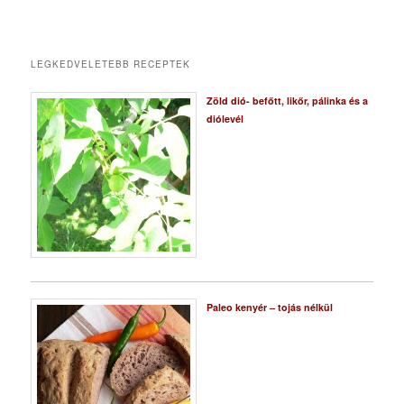
LEGKEDVELETEBB RECEPTEK
Zöld dió- befőtt, likőr, pálinka és a
diólevél
Paleo kenyér – tojás nélkül