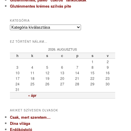
Gluténmentes krémes szilvás pite
KATEGÓRIA
K
a
t
EZ TÖRTÉNT NÁLAM…
e
g
2026. AUGUSZTUS
ó
h
k
s
c
p
s
v
r
1
2
i
3
4
5
6
7
8
9
a
10
11
12
13
14
15
16
17
18
19
20
21
22
23
24
25
26
27
28
29
30
31
« ápr
AKIKET SZÍVESEN OLVASOK
Csak, mert szeretem…
Dina világa
Erdőkóstoló