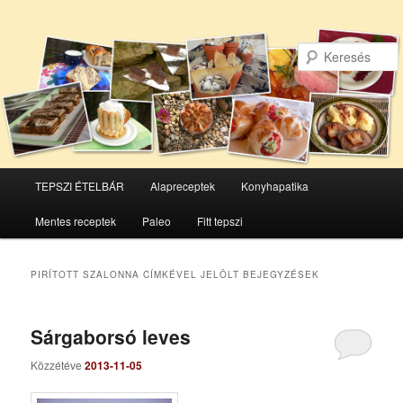
Főmenü
TEPSZI ÉTELBÁR
Alapreceptek
Konyhapatika
Tovább
Tovább
Mentes receptek
Paleo
Fitt tepszi
az
a
elsődleges
másodlagos
PIRÍTOTT SZALONNA
CÍMKÉVEL JELÖLT BEJEGYZÉSEK
tartalomra
tartalomra
Sárgaborsó leves
Közzétéve
2013-11-05