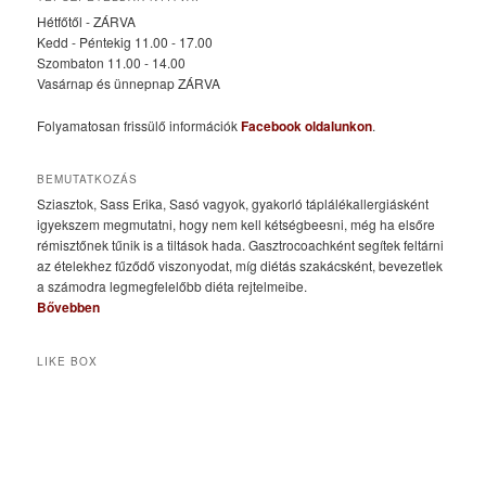
Hétfőtől - ZÁRVA
Kedd - Péntekig 11.00 - 17.00
Szombaton 11.00 - 14.00
Vasárnap és ünnepnap ZÁRVA
Folyamatosan frissülő információk
Facebook oldalunkon
.
BEMUTATKOZÁS
Sziasztok, Sass Erika, Sasó vagyok, gyakorló táplálékallergiásként
igyekszem megmutatni, hogy nem kell kétségbeesni, még ha elsőre
rémisztőnek tűnik is a tiltások hada. Gasztrocoachként segítek feltárni
az ételekhez fűződő viszonyodat, míg diétás szakácsként, bevezetlek
a számodra legmegfelelőbb diéta rejtelmeibe.
Bővebben
LIKE BOX