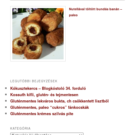
Nutellával töltött bundás banán –
paleo
LEGUTÓBBI BEJEGYZÉSEK
Kókusztekercs – Blogkóstoló 34. forduló
Kossuth kifli, glutén- és tejmentesen
Gluténmentes lekváros bukta, ch csökkentett lisztből
Gluténmentes, paleo “cukros” fánkocskák
Gluténmentes krémes szilvás pite
KATEGÓRIA