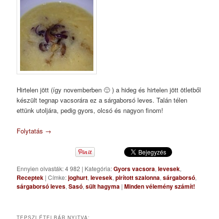
Hirtelen jött (így novemberben 🙂 ) a hideg és hirtelen jött ötletből
készült tegnap vacsorára ez a sárgaborsó leves. Talán télen
ettünk utoljára, pedig gyors, olcsó és nagyon finom!
Folytatás
→
Ennyien olvasták: 4 982
|
Kategória:
Gyors vacsora
,
levesek
,
Receptek
|
Címke:
joghurt
,
levesek
,
pirított szalonna
,
sárgaborsó
,
sárgaborsó leves
,
Sasó
,
sült hagyma
|
Minden vélemény számít!
TEPSZI ÉTELBÁR NYITVA: