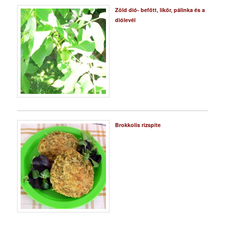
Zöld dió- befőtt, likőr, pálinka és a
diólevél
Brokkolis rizspite