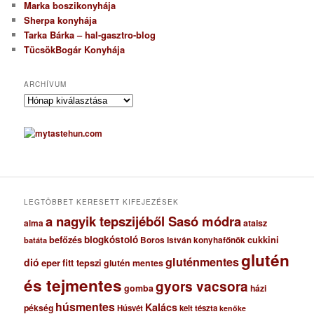
Marka boszikonyhája
Sherpa konyhája
Tarka Bárka – hal-gasztro-blog
TücsökBogár Konyhája
ARCHÍVUM
A
r
c
h
í
v
u
m
LEGTÖBBET KERESETT KIFEJEZÉSEK
a nagyik tepszijéből Sasó módra
ataisz
alma
blogkóstoló
befőzés
cukkini
Boros István konyhafőnök
batáta
glutén
gluténmentes
dió
eper
fitt tepszi
glutén mentes
és tejmentes
gyors vacsora
gomba
házi
húsmentes
Kalács
pékség
Húsvét
kelt tészta
kenőke