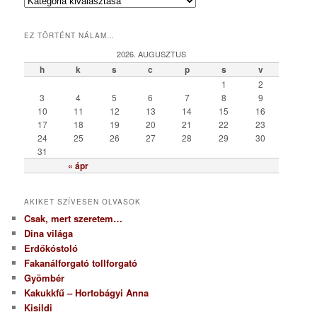
K
a
t
EZ TÖRTÉNT NÁLAM…
e
g
2026. AUGUSZTUS
ó
h
k
s
c
p
s
v
r
1
2
i
3
4
5
6
7
8
9
a
10
11
12
13
14
15
16
17
18
19
20
21
22
23
24
25
26
27
28
29
30
31
« ápr
AKIKET SZÍVESEN OLVASOK
Csak, mert szeretem…
Dina világa
Erdőkóstoló
Fakanálforgató tollforgató
Gyömbér
Kakukkfű – Hortobágyi Anna
Kisildi