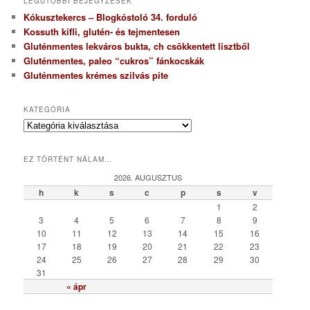
LEGUTÓBBI BEJEGYZÉSEK
Kókusztekercs – Blogkóstoló 34. forduló
Kossuth kifli, glutén- és tejmentesen
Gluténmentes lekváros bukta, ch csökkentett lisztből
Gluténmentes, paleo “cukros” fánkocskák
Gluténmentes krémes szilvás pite
KATEGÓRIA
K
a
t
EZ TÖRTÉNT NÁLAM…
e
g
2026. AUGUSZTUS
ó
h
k
s
c
p
s
v
r
1
2
i
3
4
5
6
7
8
9
a
10
11
12
13
14
15
16
17
18
19
20
21
22
23
24
25
26
27
28
29
30
31
« ápr