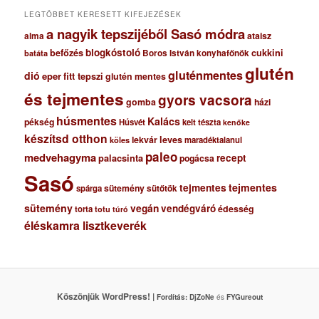
m
LEGTÖBBET KERESETT KIFEJEZÉSEK
a nagyik tepszijéből Sasó módra
ataisz
alma
blogkóstoló
befőzés
cukkini
Boros István konyhafőnök
batáta
glutén
gluténmentes
dió
eper
fitt tepszi
glutén mentes
és tejmentes
gyors vacsora
gomba
házi
húsmentes
Kalács
pékség
Húsvét
kelt tészta
kenőke
készítsd otthon
lekvár
leves
maradéktalanul
köles
paleo
medvehagyma
recept
palacsinta
pogácsa
Sasó
tejmentes
tejmentes
sütemény
spárga
sütőtök
sütemény
vegán
vendégváró
édesség
torta
totu
túró
éléskamra lisztkeverék
Köszönjük WordPress! |
Fordítás:
DjZoNe
és
FYGureout