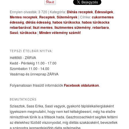
Ennyien olvasták: 3 720
|
Kategória:
Diétás receptek
,
Édességek
,
Mentes receptek
,
Receptek
,
Sütemények
|
Címke:
cukormentes
édesség
,
diétás édesség
,
habos túrókocka
,
habos túrókocka
rebarbarával
,
liszt mentes
,
lisztmentes sütemény
,
rebarbara
,
Sasó
,
túrókocka
|
Minden vélemény számít!
TEPSZI ÉTELBÁR NYITVA:
Hétfőtől - ZÁRVA
Kedd - Péntekig 11.00 - 17.00
Szombaton 11.00 - 14.00
Vasárnap és ünnepnap ZÁRVA
Folyamatosan frissülő információk
Facebook oldalunkon
.
BEMUTATKOZÁS
Sziasztok, Sass Erika, Sasó vagyok, gyakorló táplálékallergiásként
igyekszem megmutatni, hogy nem kell kétségbeesni, még ha elsőre
rémisztőnek tűnik is a tiltások hada. Gasztrocoachként segítek feltárni
az ételekhez fűződő viszonyodat, míg diétás szakácsként, bevezetlek
a számodra legmegfelelőbb diéta rejtelmeibe.