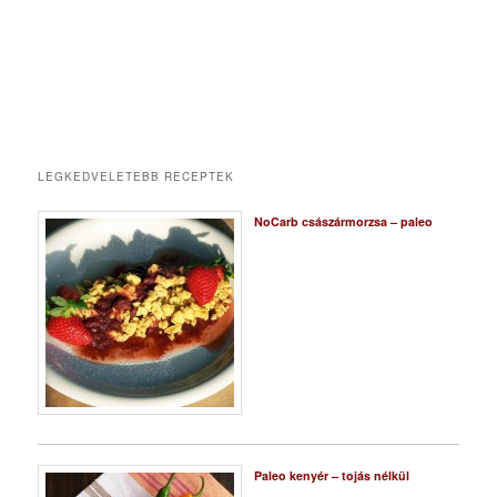
LEGKEDVELETEBB RECEPTEK
NoCarb császármorzsa – paleo
Paleo kenyér – tojás nélkül