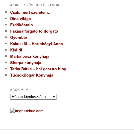
AKIKET SZÍVESEN OLVASOK
Csak, mert szeretem…
Dina világa
Erdőkóstoló
Fakanálforgató tollforgató
Gyömbér
Kakukkfű – Hortobágyi Anna
Kisildi
Marka boszikonyhája
Sherpa konyhája
Tarka Bárka – hal-gasztro-blog
TücsökBogár Konyhája
ARCHÍVUM
A
r
c
h
í
v
u