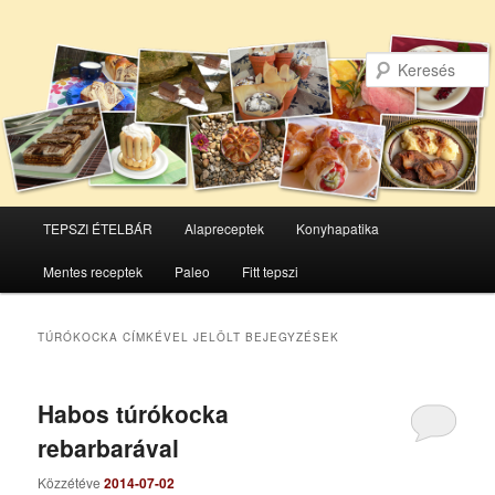
Főmenü
TEPSZI ÉTELBÁR
Alapreceptek
Konyhapatika
Tovább
Tovább
Mentes receptek
Paleo
Fitt tepszi
az
a
elsődleges
másodlagos
TÚRÓKOCKA
CÍMKÉVEL JELÖLT BEJEGYZÉSEK
tartalomra
tartalomra
Habos túrókocka
rebarbarával
Közzétéve
2014-07-02