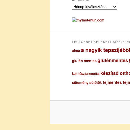
A
r
c
h
í
v
u
LEGTÖBBET KERESETT KIFEJEZÉ
m
a nagyik tepszijéb
alma
gluténmentes
glutén mentes
készítsd otth
kelt tészta
kenőke
tejmentes
tej
sütemény
sütőtök