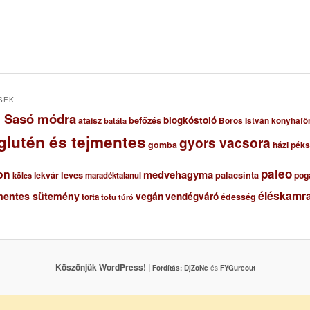
SEK
ől Sasó módra
blogkóstoló
ataisz
befőzés
Boros István konyhafő
batáta
glutén és tejmentes
gyors vacsora
gomba
házi pék
paleo
on
medvehagyma
lekvár
leves
palacsinta
pog
maradéktalanul
köles
éléskamra
mentes sütemény
vegán
vendégváró
édesség
torta
totu
túró
Köszönjük WordPress! |
Fordítás:
DjZoNe
és
FYGureout