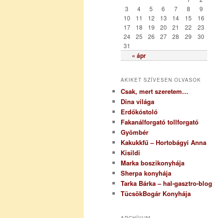
i
3
4
5
6
7
8
9
a
10
11
12
13
14
15
16
17
18
19
20
21
22
23
24
25
26
27
28
29
30
31
« ápr
AKIKET SZÍVESEN OLVASOK
Csak, mert szeretem…
Dina világa
Erdőkóstoló
Fakanálforgató tollforgató
Gyömbér
Kakukkfű – Hortobágyi Anna
Kisildi
Marka boszikonyhája
Sherpa konyhája
Tarka Bárka – hal-gasztro-blog
TücsökBogár Konyhája
ARCHÍVUM