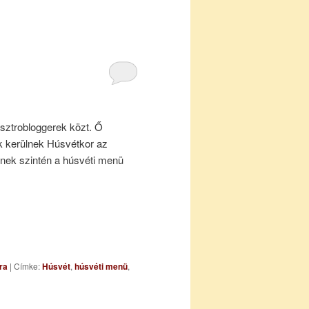
sztrobloggerek közt. Ő
 kerülnek Húsvétkor az
iknek szintén a húsvéti menü
ra
|
Címke:
Húsvét
,
húsvéti menü
,