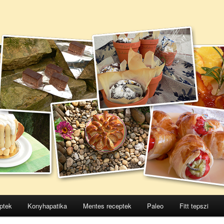
ptek
Konyhapatika
Mentes receptek
Paleo
Fitt tepszi