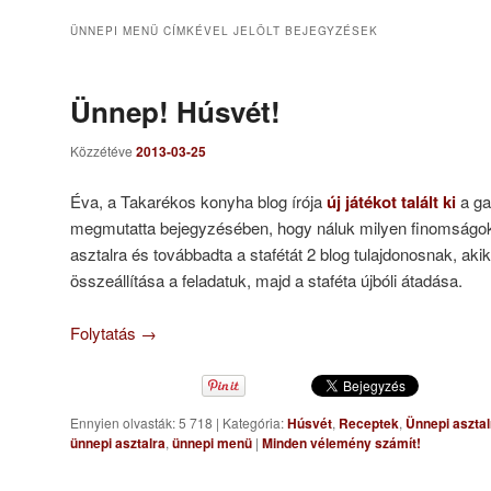
ÜNNEPI MENÜ
CÍMKÉVEL JELÖLT BEJEGYZÉSEK
Ünnep! Húsvét!
Közzétéve
2013-03-25
Éva, a Takarékos konyha blog írója
új játékot talált ki
a ga
megmutatta bejegyzésében, hogy náluk milyen finomságok
asztalra és továbbadta a stafétát 2 blog tulajdonosnak, ak
összeállítása a feladatuk, majd a staféta újbóli átadása.
Folytatás
→
Ennyien olvasták: 5 718
|
Kategória:
Húsvét
,
Receptek
,
Ünnepi asztal
ünnepi asztalra
,
ünnepi menü
|
Minden vélemény számít!