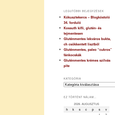
LEGUTÓBBI BEJEGYZÉSEK
Kókusztekercs – Blogkóstoló
34. forduló
Kossuth kifli, glutén- és
tejmentesen
Gluténmentes lekváros bukta,
ch csökkentett lisztből
Gluténmentes, paleo “cukros”
fánkocskák
Gluténmentes krémes szilvás
pite
KATEGÓRIA
K
a
t
EZ TÖRTÉNT NÁLAM…
e
g
2026. AUGUSZTUS
ó
h
k
s
c
p
s
v
r
1
2