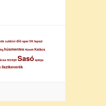
dió
eper
cukkini
fitt tepszi
nök
húsmentes
Kalács
ség
Húsvét
Sasó
recept
ácsa
spárga
 lisztkeverék