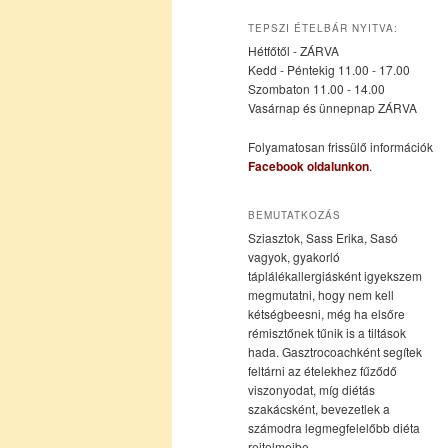
az
a
TEPSZI ÉTELBÁR NYITVA:
Hétfőtől - ZÁRVA
elsődleges
másodlagos
Kedd - Péntekig 11.00 - 17.00
Szombaton 11.00 - 14.00
Vasárnap és ünnepnap ZÁRVA
tartalomra
tartalomra
Folyamatosan frissülő információk
Facebook oldalunkon
.
BEMUTATKOZÁS
Sziasztok, Sass Erika, Sasó
vagyok, gyakorló
táplálékallergiásként igyekszem
megmutatni, hogy nem kell
kétségbeesni, még ha elsőre
rémisztőnek tűnik is a tiltások
hada. Gasztrocoachként segítek
feltárni az ételekhez fűződő
viszonyodat, míg diétás
szakácsként, bevezetlek a
számodra legmegfelelőbb diéta
rejtelmeibe.