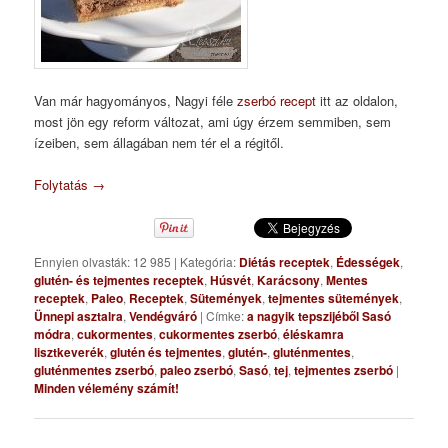
Van már hagyományos, Nagyi féle
zserbó recept
itt az oldalon,
most jön egy reform változat, ami úgy érzem semmiben, sem
ízeiben, sem állagában nem tér el a régitől.
Folytatás
→
Ennyien olvasták: 12 985
|
Kategória:
Diétás receptek
,
Édességek
,
glutén- és tejmentes receptek
,
Húsvét
,
Karácsony
,
Mentes
receptek
,
Paleo
,
Receptek
,
Sütemények
,
tejmentes sütemények
,
Ünnepi asztalra
,
Vendégváró
|
Címke:
a nagyik tepszijéből Sasó
módra
,
cukormentes
,
cukormentes zserbó
,
éléskamra
lisztkeverék
,
glutén és tejmentes
,
glutén-
,
gluténmentes
,
gluténmentes zserbó
,
paleo zserbó
,
Sasó
,
tej
,
tejmentes zserbó
|
Minden vélemény számít!