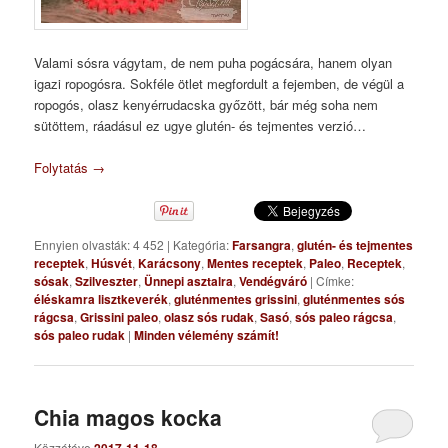
Valami sósra vágytam, de nem puha pogácsára, hanem olyan
igazi ropogósra. Sokféle ötlet megfordult a fejemben, de végül a
ropogós, olasz kenyérrudacska győzött, bár még soha nem
sütöttem, ráadásul ez ugye glutén- és tejmentes verzió…
Folytatás
→
Ennyien olvasták: 4 452
|
Kategória:
Farsangra
,
glutén- és tejmentes
receptek
,
Húsvét
,
Karácsony
,
Mentes receptek
,
Paleo
,
Receptek
,
sósak
,
Szilveszter
,
Ünnepi asztalra
,
Vendégváró
|
Címke:
éléskamra lisztkeverék
,
gluténmentes grissini
,
gluténmentes sós
rágcsa
,
Grissini paleo
,
olasz sós rudak
,
Sasó
,
sós paleo rágcsa
,
sós paleo rudak
|
Minden vélemény számít!
Chia magos kocka
Közzétéve