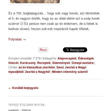
Ez a 700. bogbejegyzés… hogy sok vagy kevés, azt döntsétek
el ti, én nagyon örülök, hogy ez az oldal elérte ezt a szép kerek
számot 🙂 Ez persze nem csak az én érdemem, de a tiétek is
kedves olvasó, hiszen sok-sok inspirációt kapok tőletek.
Folytatás
→
Ennyien olvasták: 7 279
|
Kategória:
Alapreceptek
,
Édességek
,
Húsvét
,
Karácsony
,
Receptek
,
Sütemények
,
Ünnepi asztalra
|
Címke:
az én klasszikus zserbóm
,
Sasó
,
zserbó a Nagyi
tepszijéből
,
Zserbó a Nagyitól
|
Minden vélemény számít!
Bejegyzés
←
Korábbi bejegyzés
navigáció
TEPSZI ÉTELBÁR NYITVA:
Hétfőtől - ZÁRVA