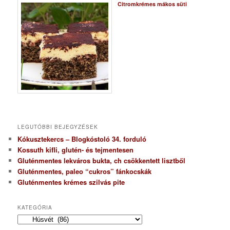
Citromkrémes mákos süti
LEGUTÓBBI BEJEGYZÉSEK
Kókusztekercs – Blogkóstoló 34. forduló
Kossuth kifli, glutén- és tejmentesen
Gluténmentes lekváros bukta, ch csökkentett lisztből
Gluténmentes, paleo “cukros” fánkocskák
Gluténmentes krémes szilvás pite
KATEGÓRIA
K
a