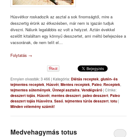
Húsvétkor roskadozik az asztal a sok finomságtól, mire a
desszertig érünk az étkezésben, már nem is igazán tudjuk
élvezni. Nálunk legalábbis ez volt a helyzet. Aztán évekkel
ezelőtt kitaláltam egy könnyű desszertet, ami méltó befejezése a
vacsorának, de nem telít el…
Folytatás
→
Ennyien olvasták: 3 466
|
Kategória:
Diétás receptek
,
glutén- és
tejmentes receptek
,
Húsvét
,
Mentes receptek
,
Paleo
,
Receptek
,
tejmentes sütemények
,
Ünnepi asztalra
,
Vendégváró
|
Címke:
desszert tojás
,
Húsvét
,
mentes desszert
,
paleo desszert
,
Paleo
desszert tojás Húsvétra
,
Sasó
,
tejmentes túrós desszert
,
totu
|
Minden vélemény számít!
Medvehagymás totus