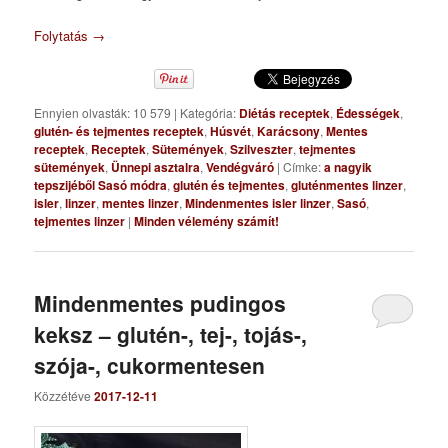
Folytatás
→
Ennyien olvasták: 10 579
|
Kategória:
Diétás receptek
,
Édességek
,
glutén- és tejmentes receptek
,
Húsvét
,
Karácsony
,
Mentes
receptek
,
Receptek
,
Sütemények
,
Szilveszter
,
tejmentes
sütemények
,
Ünnepi asztalra
,
Vendégváró
|
Címke:
a nagyik
tepszijéből Sasó módra
,
glutén és tejmentes
,
gluténmentes linzer
,
isler
,
linzer
,
mentes linzer
,
Mindenmentes isler linzer
,
Sasó
,
tejmentes linzer
|
Minden vélemény számít!
Mindenmentes pudingos
keksz – glutén-, tej-, tojás-,
szója-, cukormentesen
Közzétéve
2017-12-11