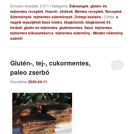
Ennyien olvasták: 5 671
|
Kategória:
Édességek
,
glutén- és
tejmentes receptek
,
Húsvét
,
Játékok
,
Mentes receptek
,
Receptek
,
Sütemények
,
tejmentes sütemények
,
Ünnepi asztalra
|
Címke:
a
nagyik tepszijéből Sasó módra
,
blogkóstoló
,
blogkóstoló 34.
forduló
,
glutén és tejmentes
,
gluténmentes
,
Sasó
,
tejmentes
,
tejmentes kókusztekercs
,
tejmentes sütemény
|
Minden vélemény
számít!
Glutén-, tej-, cukormentes,
paleo zserbó
Közzétéve
2020-04-11