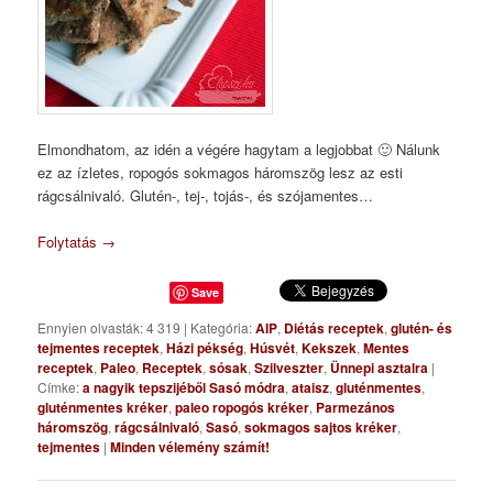
Elmondhatom, az idén a végére hagytam a legjobbat 🙂 Nálunk
ez az ízletes, ropogós sokmagos háromszög lesz az esti
rágcsálnivaló. Glutén-, tej-, tojás-, és szójamentes…
Folytatás
→
Save
Ennyien olvasták: 4 319
|
Kategória:
AIP
,
Diétás receptek
,
glutén- és
tejmentes receptek
,
Házi pékség
,
Húsvét
,
Kekszek
,
Mentes
receptek
,
Paleo
,
Receptek
,
sósak
,
Szilveszter
,
Ünnepi asztalra
|
Címke:
a nagyik tepszijéből Sasó módra
,
ataisz
,
gluténmentes
,
gluténmentes kréker
,
paleo ropogós kréker
,
Parmezános
háromszög
,
rágcsálnivaló
,
Sasó
,
sokmagos sajtos kréker
,
tejmentes
|
Minden vélemény számít!