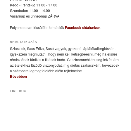
Kedd - Péntekig 11.00 - 17.00
Szombaton 11.00 - 14.00
Vasárnap és ünnepnap ZÁRVA
Folyamatosan frissülő információk
Facebook oldalunkon
.
BEMUTATKOZÁS
Sziasztok, Sass Erika, Sasó vagyok, gyakorló táplálékallergiásként
igyekszem megmutatni, hogy nem kell kétségbeesni, még ha elsőre
rémisztőnek tűnik is a tiltások hada. Gasztrocoachként segítek feltárni
az ételekhez fűződő viszonyodat, míg diétás szakácsként, bevezetlek
a számodra legmegfelelőbb diéta rejtelmeibe.
Bővebben
LIKE BOX