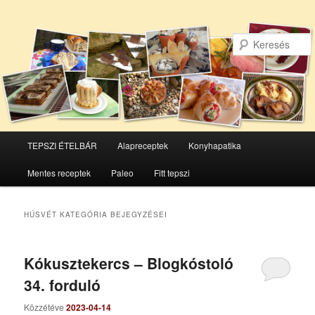
Főmenü
TEPSZI ÉTELBÁR
Alapreceptek
Konyhapatika
Tovább
Tovább
Mentes receptek
Paleo
Fitt tepszi
az
a
elsődleges
másodlagos
HÚSVÉT
KATEGÓRIA BEJEGYZÉSEI
tartalomra
tartalomra
Kókusztekercs – Blogkóstoló
34. forduló
Közzétéve
2023-04-14