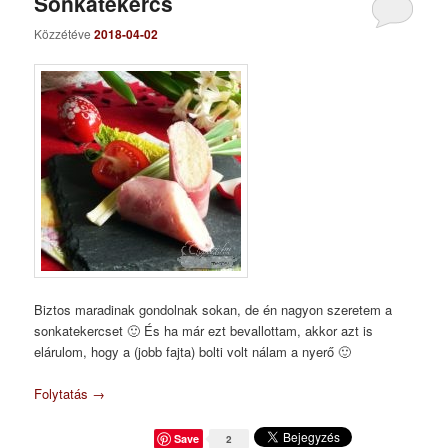
Sonkatekercs
Közzétéve
2018-04-02
Biztos maradinak gondolnak sokan, de én nagyon szeretem a
sonkatekercset 🙂 És ha már ezt bevallottam, akkor azt is
elárulom, hogy a (jobb fajta) bolti volt nálam a nyerő 🙂
Folytatás
→
Save
2