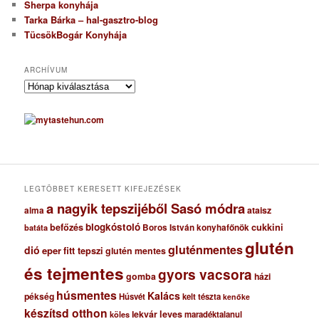
Sherpa konyhája
Tarka Bárka – hal-gasztro-blog
TücsökBogár Konyhája
ARCHÍVUM
A
r
c
h
í
v
u
m
LEGTÖBBET KERESETT KIFEJEZÉSEK
a nagyik tepszijéből Sasó módra
ataisz
alma
blogkóstoló
befőzés
cukkini
Boros István konyhafőnök
batáta
glutén
gluténmentes
dió
eper
fitt tepszi
glutén mentes
és tejmentes
gyors vacsora
gomba
házi
húsmentes
Kalács
pékség
Húsvét
kelt tészta
kenőke
készítsd otthon
lekvár
leves
maradéktalanul
köles