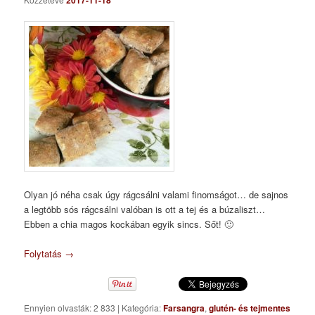
2017-11-18
Olyan jó néha csak úgy rágcsálni valami finomságot… de sajnos
a legtöbb sós rágcsálni valóban is ott a tej és a búzaliszt…
Ebben a chia magos kockában egyik sincs. Sőt! 🙂
Folytatás
→
Ennyien olvasták: 2 833
|
Kategória:
Farsangra
,
glutén- és tejmentes