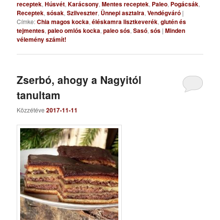
receptek
,
Húsvét
,
Karácsony
,
Mentes receptek
,
Paleo
,
Pogácsák
,
Receptek
,
sósak
,
Szilveszter
,
Ünnepi asztalra
,
Vendégváró
|
Címke:
Chia magos kocka
,
éléskamra lisztkeverék
,
glutén és
tejmentes
,
paleo omlós kocka
,
paleo sós
,
Sasó
,
sós
|
Minden
vélemény számít!
Zserbó, ahogy a Nagyitól
tanultam
Közzétéve
2017-11-11