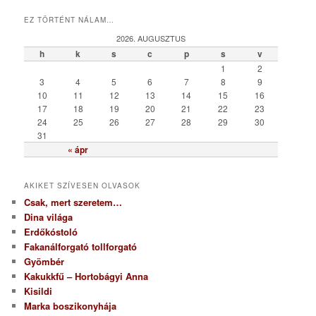
t
EZ TÖRTÉNT NÁLAM…
e
g
2026. AUGUSZTUS
ó
h
k
s
c
p
s
v
r
1
2
i
3
4
5
6
7
8
9
a
10
11
12
13
14
15
16
17
18
19
20
21
22
23
24
25
26
27
28
29
30
31
« ápr
AKIKET SZÍVESEN OLVASOK
Csak, mert szeretem…
Dina világa
Erdőkóstoló
Fakanálforgató tollforgató
Gyömbér
Kakukkfű – Hortobágyi Anna
Kisildi
Marka boszikonyhája