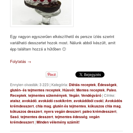
Egy nagyon egyszerűen elkészíthető és persze ízlés szerint
variálható desszertet hozok most. Nálunk abból készült, amit
épp találtam hozzá a hűtőben 🙂
Folytatás
→
Ennyien olvasták: 3 223
|
Kategória:
Diétás receptek
,
Édességek
,
glutén- és tejmentes receptek
,
Húsvét
,
Mentes receptek
,
Paleo
,
Receptek
,
tejmentes sütemények
,
Vegán
,
Vendégváró
|
Címke:
ataisz
,
avokádó
,
avokádó csokikrém
,
avokádóból csoki
,
Avokádós
krémdesszert
,
chia mag
,
glutén és tejmentes
,
kókuszos chia mag
,
kókuszos desszert
,
nyers vegán desszert
,
paleo krémdesszert
,
Sasó
,
tejmentes desszert
,
tejmentes édesség
,
vegán
krémdesszert
|
Minden vélemény számít!