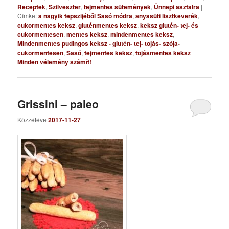
Receptek
,
Szilveszter
,
tejmentes sütemények
,
Ünnepi asztalra
|
Címke:
a nagyik tepszijéből Sasó módra
,
anyasüti lisztkeverék
,
cukormentes keksz
,
gluténmentes keksz
,
keksz glutén- tej- és
cukormentesen
,
mentes keksz
,
mindenmentes keksz
,
Mindenmentes pudingos keksz - glutén- tej- tojás- szója-
cukormentesen
,
Sasó
,
tejmentes keksz
,
tojásmentes keksz
|
Minden vélemény számít!
Grissini – paleo
Közzétéve
2017-11-27