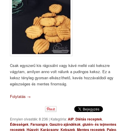
Csak egyszerű kis rágcsálni vagy kávé mellé való kekszre
vágytam, amilyen anno volt nálunk a pudingos keksz. Ez a
keksz tényleg gyorsan elkészíthető, kevés hozzávalóból egy
egészséges és mentes finomság.
Folytatás
→
Ennyien olvasták: 8 236
|
Kategória:
AIP
,
Diétás receptek
,
Édességek
,
Farsangra
,
Gasztro ajándékok
,
glutén- és tejmentes
receptek
,
Húsvét
,
Karácsony
,
Kekszek
,
Mentes receptek
,
Paleo
,