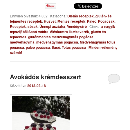
Ennyien olvasták: 4 802
|
Kategória:
Diétás receptek
,
glutén- és
tejmentes receptek
,
Húsvét
,
Mentes receptek
,
Paleo
,
Pogácsák
,
Receptek
,
sósak
,
Ünnepi asztalra
,
Vendégváró
|
Címke:
a nagyik
tepszijéből Sasó módra
,
éléskamra lisztkeverék
,
glutén és
tejmentes
,
gluténmentes medvehagymás pogácsa
,
medvehagyma
,
medvehagymás pogácsa
,
Medvehagymás totus
pogácsa
,
paleo pogácsa
,
Sasó
,
Totus pogácsa
|
Minden vélemény
számít!
Avokádós krémdesszert
Közzétéve
2018-03-18