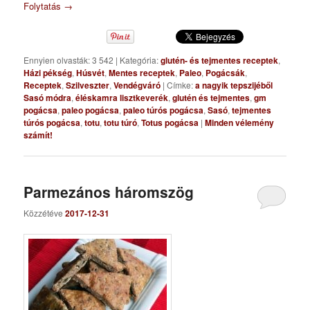
Folytatás
→
Ennyien olvasták: 3 542
|
Kategória:
glutén- és tejmentes receptek
,
Házi pékség
,
Húsvét
,
Mentes receptek
,
Paleo
,
Pogácsák
,
Receptek
,
Szilveszter
,
Vendégváró
|
Címke:
a nagyik tepszijéből
Sasó módra
,
éléskamra lisztkeverék
,
glutén és tejmentes
,
gm
pogácsa
,
paleo pogácsa
,
paleo túrós pogácsa
,
Sasó
,
tejmentes
túrós pogácsa
,
totu
,
totu túró
,
Totus pogácsa
|
Minden vélemény
számít!
Parmezános háromszög
Közzétéve
2017-12-31