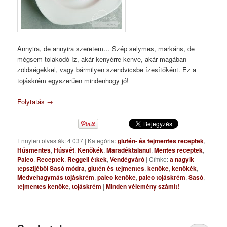
Annyira, de annyira szeretem… Szép selymes, markáns, de
mégsem tolakodó íz, akár kenyérre kenve, akár magában
zöldségekkel, vagy bármilyen szendvicsbe ízesítőként. Ez a
tojáskrém egyszerűen mindenhogy jó!
Folytatás
→
Ennyien olvasták: 4 037
|
Kategória:
glutén- és tejmentes receptek
,
Húsmentes
,
Húsvét
,
Kenőkék
,
Maradéktalanul
,
Mentes receptek
,
Paleo
,
Receptek
,
Reggeli étkek
,
Vendégváró
|
Címke:
a nagyik
tepszijéből Sasó módra
,
glutén és tejmentes
,
kenőke
,
kenőkék
,
Medvehagymás tojáskrém
,
paleo kenőke
,
paleo tojáskrém
,
Sasó
,
tejmentes kenőke
,
tojáskrém
|
Minden vélemény számít!