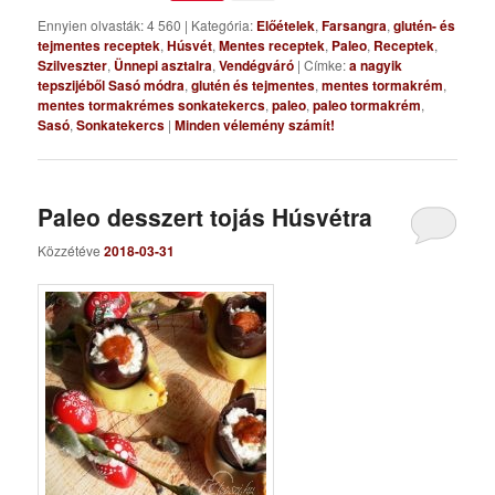
Ennyien olvasták: 4 560
|
Kategória:
Előételek
,
Farsangra
,
glutén- és
tejmentes receptek
,
Húsvét
,
Mentes receptek
,
Paleo
,
Receptek
,
Szilveszter
,
Ünnepi asztalra
,
Vendégváró
|
Címke:
a nagyik
tepszijéből Sasó módra
,
glutén és tejmentes
,
mentes tormakrém
,
mentes tormakrémes sonkatekercs
,
paleo
,
paleo tormakrém
,
Sasó
,
Sonkatekercs
|
Minden vélemény számít!
Paleo desszert tojás Húsvétra
Közzétéve
2018-03-31