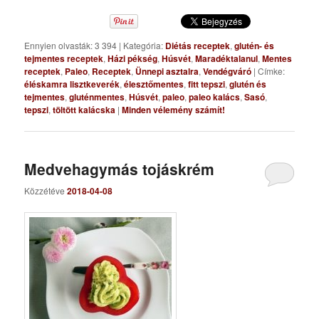
Ennyien olvasták: 3 394
|
Kategória:
Diétás receptek
,
glutén- és
tejmentes receptek
,
Házi pékség
,
Húsvét
,
Maradéktalanul
,
Mentes
receptek
,
Paleo
,
Receptek
,
Ünnepi asztalra
,
Vendégváró
|
Címke:
éléskamra lisztkeverék
,
élesztőmentes
,
fitt tepszi
,
glutén és
tejmentes
,
gluténmentes
,
Húsvét
,
paleo
,
paleo kalács
,
Sasó
,
tepszi
,
töltött kalácska
|
Minden vélemény számít!
Medvehagymás tojáskrém
Közzétéve
2018-04-08