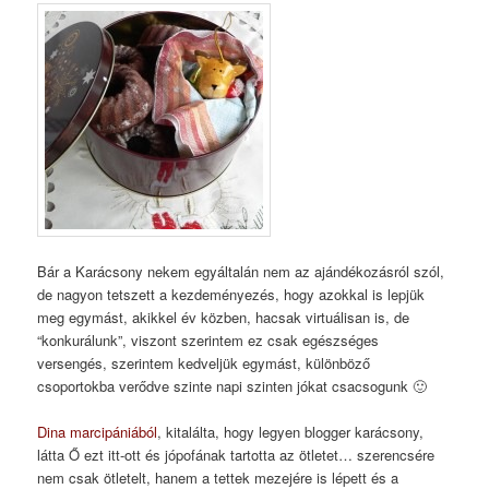
Bár a Karácsony nekem egyáltalán nem az ajándékozásról szól,
de nagyon tetszett a kezdeményezés, hogy azokkal is lepjük
meg egymást, akikkel év közben, hacsak virtuálisan is, de
“konkurálunk”, viszont szerintem ez csak egészséges
versengés, szerintem kedveljük egymást, különböző
csoportokba verődve szinte napi szinten jókat csacsogunk 🙂
Dina marcipániából
, kitalálta, hogy legyen blogger karácsony,
látta Ő ezt itt-ott és jópofának tartotta az ötletet… szerencsére
nem csak ötletelt, hanem a tettek mezejére is lépett és a