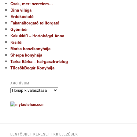
Csak, mert szeretem…
Dina világa
Erdőkóstoló
Fakanálforgató tollforgató
Gyömbér
Kakukkfű – Hortobágyi Anna
Kisildi
Marka boszikonyhája
Sherpa konyhája
Tarka Bárka – hal-gasztro-blog
TücsökBogár Konyhája
ARCHÍVUM
A
r
c
h
í
v
u
m
LEGTÖBBET KERESETT KIFEJEZÉSEK