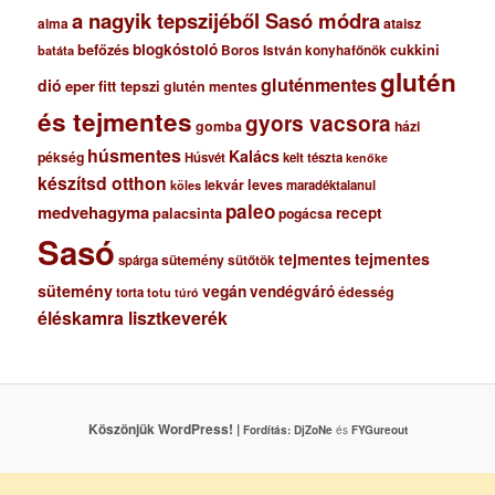
a nagyik tepszijéből Sasó módra
ataisz
alma
blogkóstoló
befőzés
cukkini
Boros István konyhafőnök
batáta
glutén
gluténmentes
dió
eper
fitt tepszi
glutén mentes
és tejmentes
gyors vacsora
gomba
házi
húsmentes
Kalács
pékség
Húsvét
kelt tészta
kenőke
készítsd otthon
lekvár
leves
maradéktalanul
köles
paleo
medvehagyma
recept
palacsinta
pogácsa
Sasó
tejmentes
tejmentes
sütemény
spárga
sütőtök
sütemény
vegán
vendégváró
édesség
torta
totu
túró
éléskamra lisztkeverék
Köszönjük WordPress! |
Fordítás:
DjZoNe
és
FYGureout