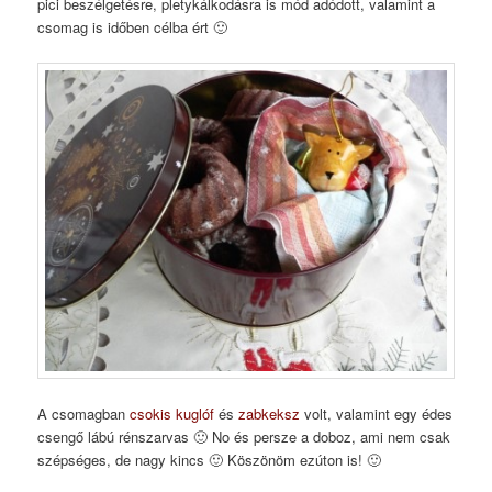
pici beszélgetésre, pletykálkodásra is mód adódott, valamint a
csomag is időben célba ért 🙂
A csomagban
csokis kuglóf
és
zabkeksz
volt, valamint egy édes
csengő lábú rénszarvas 🙂 No és persze a doboz, ami nem csak
szépséges, de nagy kincs 🙂 Köszönöm ezúton is! 🙂