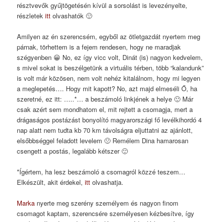
résztvevők gyűjtögetésén kívül a sorsolást is levezényelte,
részletek
itt
olvashatók 🙂
Amilyen az én szerencsém, egyből az ötletgazdát nyertem meg
párnak, törhettem is a fejem rendesen, hogy ne maradjak
szégyenben 😀 No, ez így vicc volt, Dinát (is) nagyon kedvelem,
s mivel sokat is beszélgetünk a virtuális térben, több “kalandunk”
is volt már közösen, nem volt nehéz kitalálnom, hogy mi legyen
a meglepetés…. Hogy mit kapott? No, azt majd elmeséli Ő, ha
szeretné, ez itt: …..*… a beszámoló linkjének a helye 🙂 Már
csak azért sem mondhatom el, mit rejtett a csomagja, mert a
drágaságos postázást bonyolító magyarországi fő levélkihordó 4
nap alatt nem tudta kb 70 km távolságra eljuttatni az ajánlott,
elsőbbséggel feladott levelem 🙁 Remélem Dina hamarosan
csengett a postás, legalább kétszer 🙂
*Ígértem, ha lesz beszámoló a csomagról közzé teszem…
Elkészült, akit érdekel,
itt
olvashatja.
Marka
nyerte meg szerény személyem és nagyon finom
csomagot kaptam, szerencsére személyesen kézbesítve, így