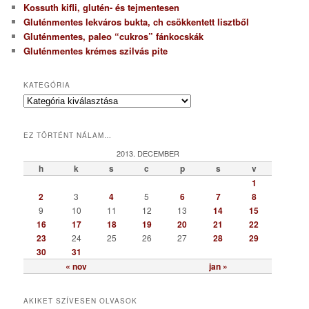
Kossuth kifli, glutén- és tejmentesen
Gluténmentes lekváros bukta, ch csökkentett lisztből
Gluténmentes, paleo “cukros” fánkocskák
Gluténmentes krémes szilvás pite
KATEGÓRIA
K
a
t
EZ TÖRTÉNT NÁLAM…
e
g
2013. DECEMBER
ó
h
k
s
c
p
s
v
r
1
i
2
3
4
5
6
7
8
a
9
10
11
12
13
14
15
16
17
18
19
20
21
22
23
24
25
26
27
28
29
30
31
« nov
jan »
AKIKET SZÍVESEN OLVASOK