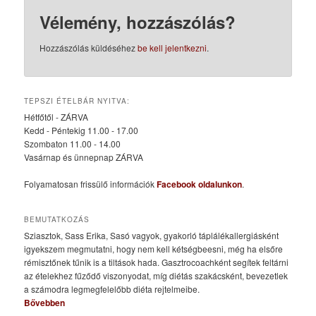
Vélemény, hozzászólás?
Hozzászólás küldéséhez
be kell jelentkezni
.
TEPSZI ÉTELBÁR NYITVA:
Hétfőtől - ZÁRVA
Kedd - Péntekig 11.00 - 17.00
Szombaton 11.00 - 14.00
Vasárnap és ünnepnap ZÁRVA
Folyamatosan frissülő információk
Facebook oldalunkon
.
BEMUTATKOZÁS
Sziasztok, Sass Erika, Sasó vagyok, gyakorló táplálékallergiásként
igyekszem megmutatni, hogy nem kell kétségbeesni, még ha elsőre
rémisztőnek tűnik is a tiltások hada. Gasztrocoachként segítek feltárni
az ételekhez fűződő viszonyodat, míg diétás szakácsként, bevezetlek
a számodra legmegfelelőbb diéta rejtelmeibe.
Bővebben