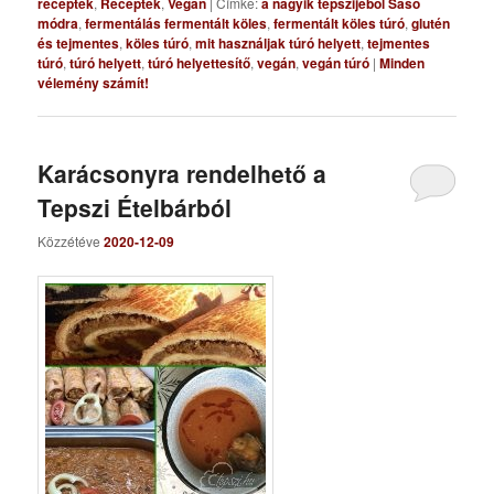
receptek
,
Receptek
,
Vegán
|
Címke:
a nagyik tepszijéből Sasó
módra
,
fermentálás fermentált köles
,
fermentált köles túró
,
glutén
és tejmentes
,
köles túró
,
mit használjak túró helyett
,
tejmentes
túró
,
túró helyett
,
túró helyettesítő
,
vegán
,
vegán túró
|
Minden
vélemény számít!
Karácsonyra rendelhető a
Tepszi Ételbárból
Közzétéve
2020-12-09