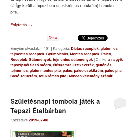
🙂 Így került a tepszibe a csokikrémes (totukrém) barackos
pite…
Folytatás
→
Ennyien olvasták: 4 101
|
Kategória:
Diétás receptek
,
glutén- és
tejmentes receptek
,
Gyümölcsös
,
Mentes receptek
,
Paleo
,
Receptek
,
Sütemények
,
tejmentes sütemények
|
Címke:
a nagyik
tepszijéből Sasó módra
,
éléskamra lisztkeverék
,
glutén és
tejmentes
,
gluténmentes pite
,
paleo
,
paleo csokikrém
,
paleo pite
,
Sasó
,
totukrém
,
totukrémes pite
|
Minden vélemény számít!
Születésnapi tombola játék a
Tepszi Ételbárban
Közzétéve
2019-07-08