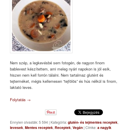
Nem szép, a legkevésbé sem fotogén, de nagyon finom
bablevest készítettem, ami meleg nyári napokon is jól esik,
hiszen nem kell forrón tálalni. Nem tartalmaz glutént és
tejterméket, mégis kellemesen “tejfölös” és hús nélkül is finom,
laktató leves.
Folytatás
→
Ennyien olvasták: 5 594
|
Kategória:
glutén- és tejmentes receptek
,
levesek
,
Mentes receptek
,
Receptek
,
Vegán
|
Címke:
a nagyik