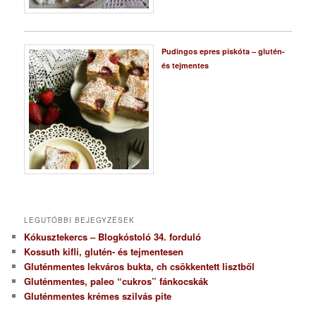
Pudingos epres piskóta – glutén-
és tejmentes
LEGUTÓBBI BEJEGYZÉSEK
Kókusztekercs – Blogkóstoló 34. forduló
Kossuth kifli, glutén- és tejmentesen
Gluténmentes lekváros bukta, ch csökkentett lisztből
Gluténmentes, paleo “cukros” fánkocskák
Gluténmentes krémes szilvás pite