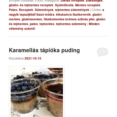
Ennyien olvasták: 5 935
|
Kategória:
Diétás receptek
,
Édességek
,
glutén- és tejmentes receptek
,
Gyümölcsös
,
Mentes receptek
,
Paleo
,
Receptek
,
Sütemények
,
tejmentes sütemények
|
Címke:
a
nagyik tepszijéből Sasó módra
,
éléskamra lisztkeverék
,
glutén
mentes
,
gluténmentes
,
Gluténmentes krémes szilvás pite; glutén
és tejmentes
,
paleo
,
tejmentes
,
tejmentes sütemény
|
Minden
vélemény számít!
Karamellás tápióka puding
Közzétéve
2021-10-15