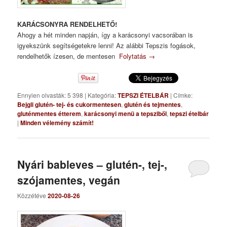
KARÁCSONYRA RENDELHETŐ!
Ahogy a hét minden napján, így a karácsonyi vacsorában is
igyekszünk segítségetekre lenni! Az alábbi Tepszis fogások,
rendelhetők ízesen, de mentesen
Folytatás
→
Ennyien olvasták: 5 398
|
Kategória:
TEPSZI ÉTELBÁR
|
Címke:
Bejgli glutén- tej- és cukormentesen
,
glutén és tejmentes
,
gluténmentes étterem
,
karácsonyi menü a tepsziből
,
tepszi ételbár
|
Minden vélemény számít!
Nyári bableves – glutén-, tej-,
szójamentes, vegán
Közzétéve
2020-08-26