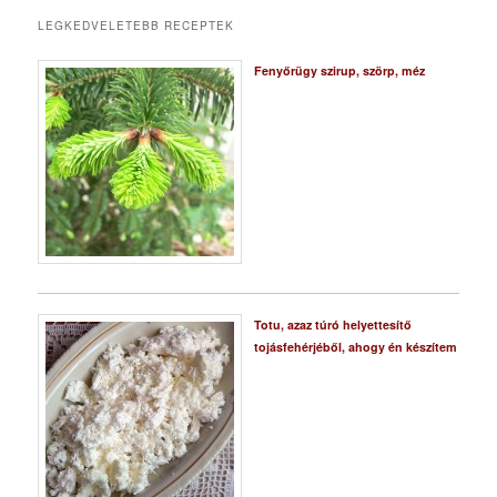
LEGKEDVELETEBB RECEPTEK
Fenyőrügy szirup, szörp, méz
Totu, azaz túró helyettesítő
tojásfehérjéből, ahogy én készítem