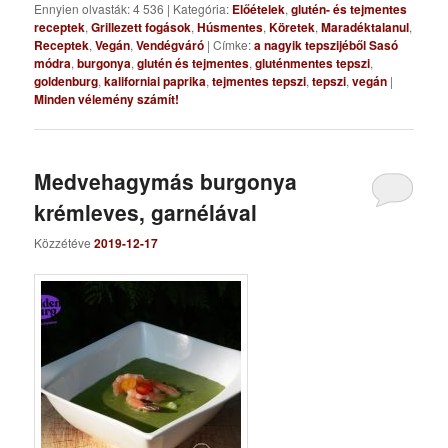
Ennyien olvasták: 4 536
|
Kategória:
Előételek
,
glutén- és tejmentes
receptek
,
Grillezett fogások
,
Húsmentes
,
Köretek
,
Maradéktalanul
,
Receptek
,
Vegán
,
Vendégváró
|
Címke:
a nagyik tepszijéből Sasó
módra
,
burgonya
,
glutén és tejmentes
,
gluténmentes tepszi
,
goldenburg
,
kaliforniai paprika
,
tejmentes tepszi
,
tepszi
,
vegán
|
Minden vélemény számít!
Medvehagymás burgonya
krémleves, garnélával
Közzétéve
2019-12-17