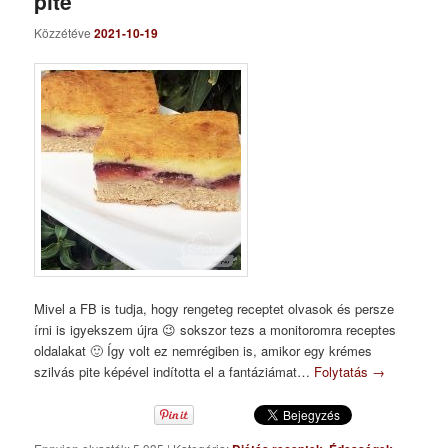
pite
Közzétéve
2021-10-19
Mivel a FB is tudja, hogy rengeteg receptet olvasok és persze
írni is igyekszem újra 😉 sokszor tezs a monitoromra receptes
oldalakat 🙂 Így volt ez nemrégiben is, amikor egy krémes
szilvás pite képével indította el a fantáziámat…
Folytatás
→