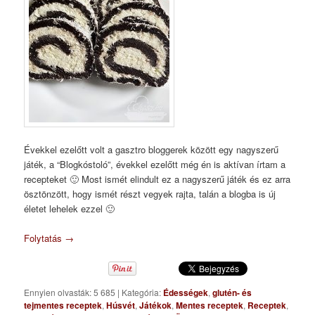
Évekkel ezelőtt volt a gasztro bloggerek között egy nagyszerű
játék, a “Blogkóstoló”, évekkel ezelőtt még én is aktívan írtam a
recepteket 🙂 Most ismét elindult ez a nagyszerű játék és ez arra
ösztönzött, hogy ismét részt vegyek rajta, talán a blogba is új
életet lehelek ezzel 🙂
Folytatás
→
Ennyien olvasták: 5 685
|
Kategória:
Édességek
,
glutén- és
tejmentes receptek
,
Húsvét
,
Játékok
,
Mentes receptek
,
Receptek
,