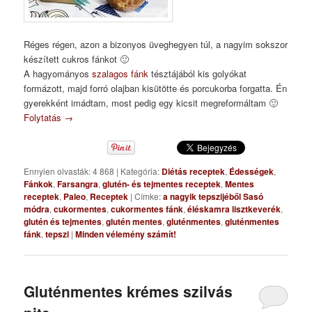
Réges régen, azon a bizonyos üveghegyen túl, a nagyim sokszor
készített cukros fánkot 🙂
A hagyományos
szalagos fánk
tésztájából kis golyókat
formázott, majd forró olajban kisütötte és porcukorba forgatta. Én
gyerekként imádtam, most pedig egy kicsit megreformáltam 🙂
Folytatás
→
Ennyien olvasták: 4 868
|
Kategória:
Diétás receptek
,
Édességek
,
Fánkok
,
Farsangra
,
glutén- és tejmentes receptek
,
Mentes
receptek
,
Paleo
,
Receptek
|
Címke:
a nagyik tepszijéből Sasó
módra
,
cukormentes
,
cukormentes fánk
,
éléskamra lisztkeverék
,
glutén és tejmentes
,
glutén mentes
,
gluténmentes
,
gluténmentes
fánk
,
tepszi
|
Minden vélemény számít!
Gluténmentes krémes szilvás