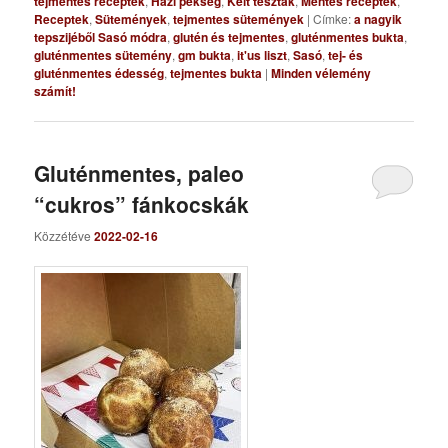
tejmentes receptek
,
Házi pékség
,
Kelt tészták
,
Mentes receptek
,
Receptek
,
Sütemények
,
tejmentes sütemények
|
Címke:
a nagyik
tepszijéből Sasó módra
,
glutén és tejmentes
,
gluténmentes bukta
,
gluténmentes sütemény
,
gm bukta
,
it'us liszt
,
Sasó
,
tej- és
gluténmentes édesség
,
tejmentes bukta
|
Minden vélemény
számít!
Gluténmentes, paleo
“cukros” fánkocskák
Közzétéve
2022-02-16