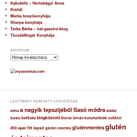
Kakukkfű – Hortobágyi Anna
Kisildi
Marka boszikonyhája
Sherpa konyhája
Tarka Bárka – hal-gasztro-blog
TücsökBogár Konyhája
ARCHÍVUM
A
r
c
h
í
v
u
m
LEGTÖBBET KERESETT KIFEJEZÉSEK
a nagyik tepszijéből Sasó módra
ataisz
alma
blogkóstoló
befőzés
cukkini
Boros István konyhafőnök
batáta
glutén
gluténmentes
dió
eper
fitt tepszi
glutén mentes