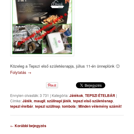
Közeleg a Tepszi első születésnapja, július 11-én ünneplünk 🙂
Folytatás
→
Ennyien olvasták: 3 731
|
Kategória:
Játékok
,
TEPSZI ÉTELBÁR
|
Címke:
Játék
,
maugli
,
szülinapi játék
,
tepszi első születésnap
,
tepszi ételbár
,
tepszi szülinap
,
tombola
|
Minden vélemény számít!
Bejegyzés
←
Korábbi bejegyzés
navigáció