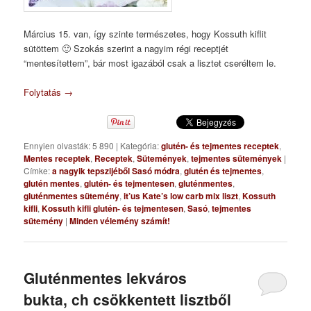
Március 15. van, így szinte természetes, hogy Kossuth kiflit
sütöttem 🙂 Szokás szerint a nagyim régi receptjét
“mentesítettem”, bár most igazából csak a lisztet cseréltem le.
Folytatás
→
Ennyien olvasták: 5 890
|
Kategória:
glutén- és tejmentes receptek
,
Mentes receptek
,
Receptek
,
Sütemények
,
tejmentes sütemények
|
Címke:
a nagyik tepszijéből Sasó módra
,
glutén és tejmentes
,
glutén mentes
,
glutén- és tejmentesen
,
gluténmentes
,
gluténmentes sütemény
,
it’us Kate’s low carb mix liszt
,
Kossuth
kifli
,
Kossuth kifli glutén- és tejmentesen
,
Sasó
,
tejmentes
sütemény
|
Minden vélemény számít!
Gluténmentes lekváros
bukta, ch csökkentett lisztből