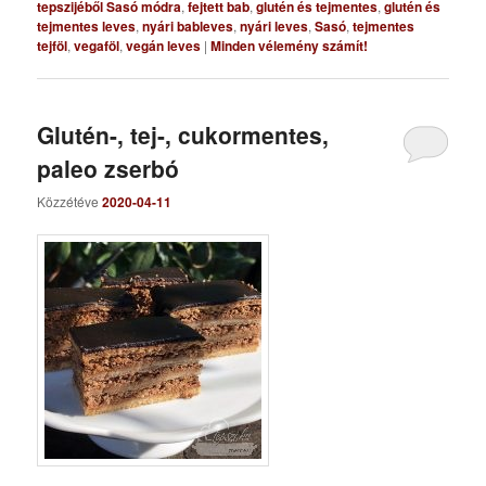
tepszijéből Sasó módra
,
fejtett bab
,
glutén és tejmentes
,
glutén és
tejmentes leves
,
nyári bableves
,
nyári leves
,
Sasó
,
tejmentes
tejföl
,
vegaföl
,
vegán leves
|
Minden vélemény számít!
Glutén-, tej-, cukormentes,
paleo zserbó
Közzétéve
2020-04-11