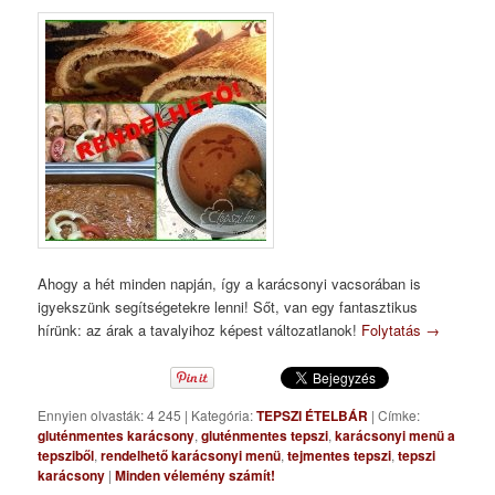
Ahogy a hét minden napján, így a karácsonyi vacsorában is
igyekszünk segítségetekre lenni! Sőt, van egy fantasztikus
hírünk: az árak a tavalyihoz képest változatlanok!
Folytatás
→
Ennyien olvasták: 4 245
|
Kategória:
TEPSZI ÉTELBÁR
|
Címke:
gluténmentes karácsony
,
gluténmentes tepszi
,
karácsonyi menü a
tepsziből
,
rendelhető karácsonyi menü
,
tejmentes tepszi
,
tepszi
karácsony
|
Minden vélemény számít!