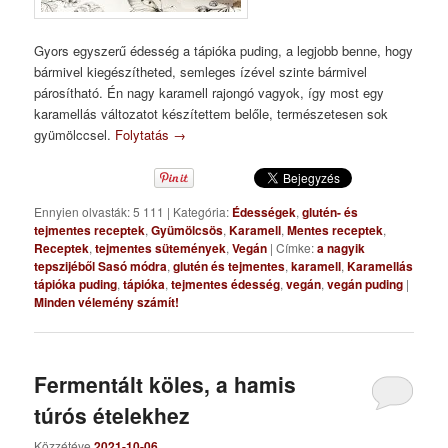
Gyors egyszerű édesség a tápióka puding, a legjobb benne, hogy
bármivel kiegészítheted, semleges ízével szinte bármivel
párosítható. Én nagy karamell rajongó vagyok, így most egy
karamellás változatot készítettem belőle, természetesen sok
gyümölccsel.
Folytatás
→
Ennyien olvasták: 5 111
|
Kategória:
Édességek
,
glutén- és
tejmentes receptek
,
Gyümölcsös
,
Karamell
,
Mentes receptek
,
Receptek
,
tejmentes sütemények
,
Vegán
|
Címke:
a nagyik
tepszijéből Sasó módra
,
glutén és tejmentes
,
karamell
,
Karamellás
tápióka puding
,
tápióka
,
tejmentes édesség
,
vegán
,
vegán puding
|
Minden vélemény számít!
Fermentált köles, a hamis
túrós ételekhez
Közzétéve
2021-10-06