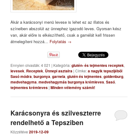
Akár a karácsonyi menü levese is lehet ez az illatos és
színeiben abszolút az ünnephez igazodó leves. Gyorsan kész
van, akár előre is elkészíthető, csak a garnélát kell frissen
átmelegíteni hozzá…
Folytatás
→
Ennyien olvasták: 4 021
|
Kategória:
glutén- és tejmentes receptek
,
levesek
,
Receptek
,
Ünnepi asztalra
|
Címke:
a nagyik tepszijéből
Sasó módra
,
burgonya
,
garnela
,
glutén és tejmentes
,
goldenburg
,
medvehagyma
,
medvehagymás burgonya krémleves
,
Sasó
,
tejmentes krémleves
|
Minden vélemény számít!
Karácsonyra és szilveszterre
rendelhető a Tepsziben
Közzétéve
2019-12-09