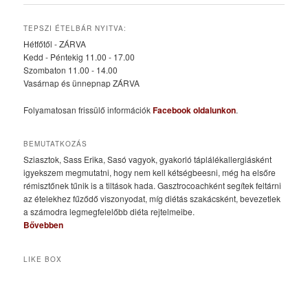
TEPSZI ÉTELBÁR NYITVA:
Hétfőtől - ZÁRVA
Kedd - Péntekig 11.00 - 17.00
Szombaton 11.00 - 14.00
Vasárnap és ünnepnap ZÁRVA
Folyamatosan frissülő információk
Facebook oldalunkon
.
BEMUTATKOZÁS
Sziasztok, Sass Erika, Sasó vagyok, gyakorló táplálékallergiásként
igyekszem megmutatni, hogy nem kell kétségbeesni, még ha elsőre
rémisztőnek tűnik is a tiltások hada. Gasztrocoachként segítek feltárni
az ételekhez fűződő viszonyodat, míg diétás szakácsként, bevezetlek
a számodra legmegfelelőbb diéta rejtelmeibe.
Bővebben
LIKE BOX