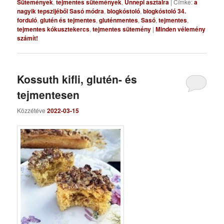
Sütemények
,
tejmentes sütemények
,
Ünnepi asztalra
|
Címke:
a
nagyik tepszijéből Sasó módra
,
blogkóstoló
,
blogkóstoló 34.
forduló
,
glutén és tejmentes
,
gluténmentes
,
Sasó
,
tejmentes
,
tejmentes kókusztekercs
,
tejmentes sütemény
|
Minden vélemény
számít!
Kossuth kifli, glutén- és
tejmentesen
Közzétéve
2022-03-15