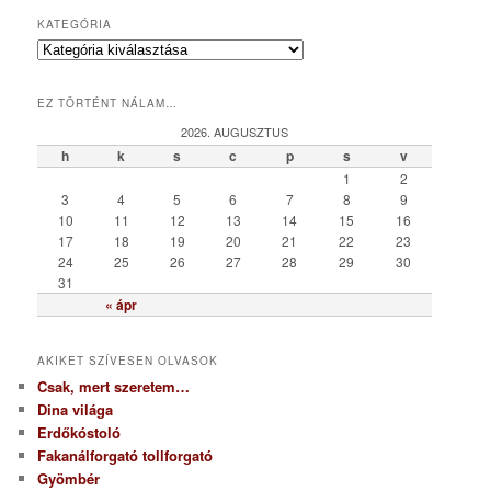
KATEGÓRIA
K
a
t
EZ TÖRTÉNT NÁLAM…
e
g
2026. AUGUSZTUS
ó
h
k
s
c
p
s
v
r
1
2
i
3
4
5
6
7
8
9
a
10
11
12
13
14
15
16
17
18
19
20
21
22
23
24
25
26
27
28
29
30
31
« ápr
AKIKET SZÍVESEN OLVASOK
Csak, mert szeretem…
Dina világa
Erdőkóstoló
Fakanálforgató tollforgató
Gyömbér