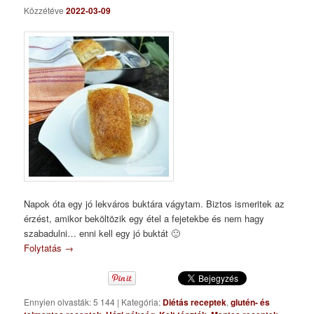
Közzétéve
2022-03-09
Napok óta egy jó lekváros buktára vágytam. Biztos ismeritek az
érzést, amikor beköltözik egy étel a fejetekbe és nem hagy
szabadulni… enni kell egy jó buktát 🙂
Folytatás
→
Ennyien olvasták: 5 144
|
Kategória:
Diétás receptek
,
glutén- és