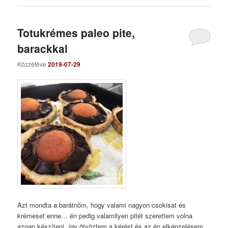
Totukrémes paleo pite,
barackkal
Közzétéve
2019-07-29
Azt mondta a barátnőm, hogy valami nagyon csokisat és
krémeset enne… én pedig valamilyen pitét szerettem volna
aznap készíteni, így ötvöztem a kérést és az én elképzelésem