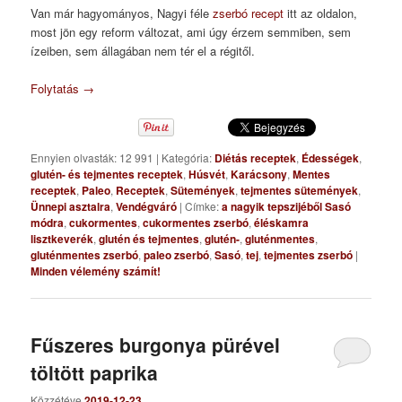
Van már hagyományos, Nagyi féle
zserbó recept
itt az oldalon,
most jön egy reform változat, ami úgy érzem semmiben, sem
ízeiben, sem állagában nem tér el a régitől.
Folytatás
→
Ennyien olvasták: 12 991
|
Kategória:
Diétás receptek
,
Édességek
,
glutén- és tejmentes receptek
,
Húsvét
,
Karácsony
,
Mentes
receptek
,
Paleo
,
Receptek
,
Sütemények
,
tejmentes sütemények
,
Ünnepi asztalra
,
Vendégváró
|
Címke:
a nagyik tepszijéből Sasó
módra
,
cukormentes
,
cukormentes zserbó
,
éléskamra
lisztkeverék
,
glutén és tejmentes
,
glutén-
,
gluténmentes
,
gluténmentes zserbó
,
paleo zserbó
,
Sasó
,
tej
,
tejmentes zserbó
|
Minden vélemény számít!
Fűszeres burgonya pürével
töltött paprika
Közzétéve
2019-12-23