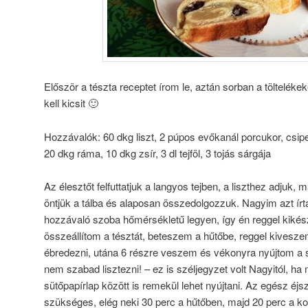
Először a tészta receptet írom le, aztán sorban a töltelékek
kell kicsit 🙂
Hozzávalók: 60 dkg liszt, 2 púpos evőkanál porcukor, csipet 
20 dkg ráma, 10 dkg zsír, 3 dl tejföl, 3 tojás sárgája
Az élesztőt felfuttatjuk a langyos tejben, a liszthez adjuk, 
öntjük a tálba és alaposan összedolgozzuk. Nagyim azt ír
hozzávaló szoba hőmérsékletű legyen, így én reggel kikés
összeállítom a tésztát, beteszem a hűtőbe, reggel kiveszem
ébredezni, utána 6 részre veszem és vékonyra nyújtom a sz
nem szabad lisztezni! – ez is széljegyzet volt Nagyitól, ha n
sütőpapírlap között is remekül lehet nyújtani. Az egész éj
szükséges, elég neki 30 perc a hűtőben, majd 20 perc a 