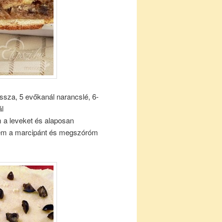
ssza, 5 evőkanál narancslé, 6-
ál
 a leveket és alaposan
enem a marcipánt és megszóróm