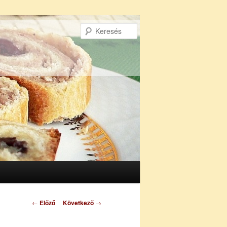
Keresés
Bejegyzés
←
Előző
Következő
→
navigáció