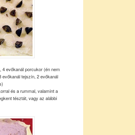
, 4 evőkanál porcukor (én nem
 evőkanál tejszín, 2 evőkanál
s)
rral és a rummal, valamint a
kent tésztát, vagy az alábbi