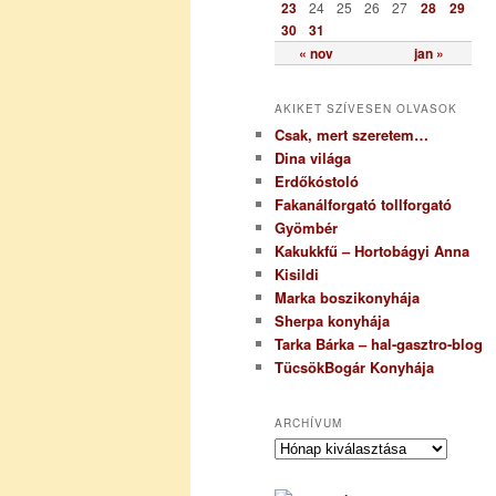
23
24
25
26
27
28
29
30
31
« nov
jan »
AKIKET SZÍVESEN OLVASOK
Csak, mert szeretem…
Dina világa
Erdőkóstoló
Fakanálforgató tollforgató
Gyömbér
Kakukkfű – Hortobágyi Anna
Kisildi
Marka boszikonyhája
Sherpa konyhája
Tarka Bárka – hal-gasztro-blog
TücsökBogár Konyhája
ARCHÍVUM
A
r
c