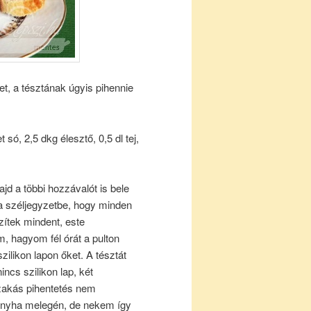
et, a tésztának úgyis pihennie
só, 2,5 dkg élesztő, 0,5 dl tej,
majd a többi hozzávalót is bele
ta széljegyzetbe, hogy minden
zítek mindent, este
, hagyom fél órát a pulton
ilikon lapon őket. A tésztát
incs szilikon lap, két
szakás pihentetés nem
konyha melegén, de nekem így