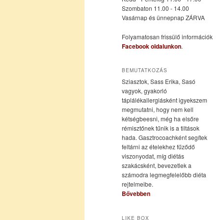
Szombaton 11.00 - 14.00
Vasárnap és ünnepnap ZÁRVA
tartalomra
tartalomra
Folyamatosan frissülő információk
Facebook oldalunkon
.
BEMUTATKOZÁS
Sziasztok, Sass Erika, Sasó
vagyok, gyakorló
táplálékallergiásként igyekszem
megmutatni, hogy nem kell
kétségbeesni, még ha elsőre
rémisztőnek tűnik is a tiltások
hada. Gasztrocoachként segítek
feltárni az ételekhez fűződő
viszonyodat, míg diétás
szakácsként, bevezetlek a
számodra legmegfelelőbb diéta
rejtelmeibe.
Bővebben
LIKE BOX