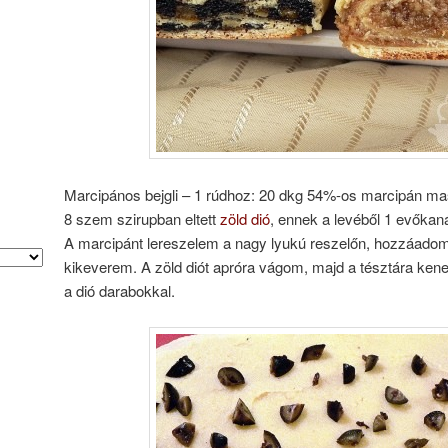
Marcipános bejgli – 1 rúdhoz: 20 dkg 54%-os marcipán ma
8 szem szirupban eltett
zöld dió
, ennek a levéből 1 evőkan
A marcipánt lereszelem a nagy lyukú reszelőn, hozzáadom
kikeverem. A zöld diót apróra vágom, majd a tésztára k
a dió darabokkal.