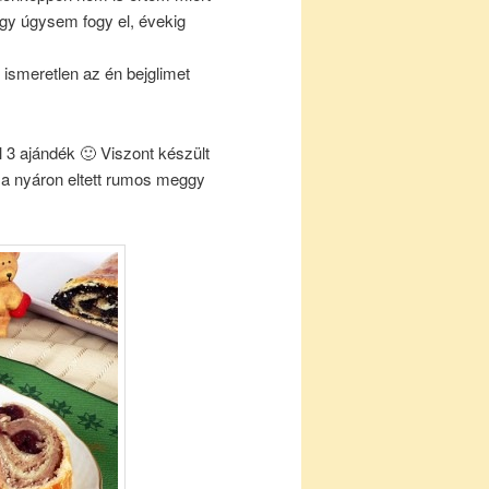
hogy úgysem fogy el, évekig
ismeretlen az én bejglimet
 3 ajándék 🙂 Viszont készült
és a nyáron eltett rumos meggy