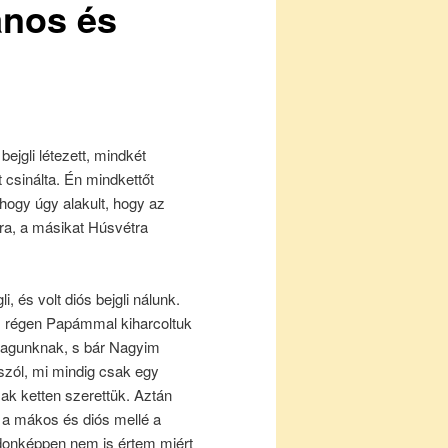
ános és
bejgli létezett, mindkét
sinálta. Én mindkettőt
ogy úgy alakult, hogy az
yra, a másikat Húsvétra
, és volt diós bejgli nálunk.
s régen Papámmal kiharcoltuk
 magunknak, s bár Nagyim
e szól, mi mindig csak egy
sak ketten szerettük. Aztán
 a mákos és diós mellé a
ajdonképpen nem is értem miért