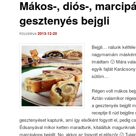
Mákos-, diós-, marcip
gesztenyés bejgli
Közzétéve
2013-12-20
Bejgli… nálunk kétféle 
nagymamám másként c
imádtam 🙂 Mára valah
egyik fajtát Karácson
sütöm…
Régen volt mákos bejgli
Aztán valamikor rége
a gesztenyés bejglit
receptje 6 rúd bejglir
gesztenyéset kaptunk, ami így elsőként fogyott el, pedig c
Édsanyával mikor ketten maradtunk, kitaláltuk magunknak
marcipános bejglit. No, akkor az fogyott el először 🙂 Tul