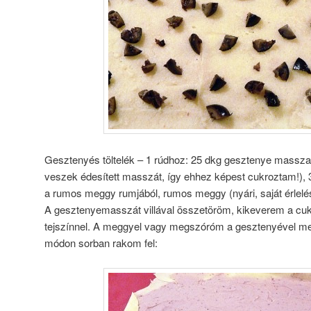
Gesztenyés töltelék – 1 rúdhoz: 25 dkg gesztenye massza
veszek édesített masszát, így ehhez képest cukroztam!), 3
a rumos meggy rumjából, rumos meggy (nyári, saját érlelé
A gesztenyemasszát villával összetöröm, kikeverem a cuko
tejszínnel. A meggyel vagy megszóróm a gesztenyével meg
módon sorban rakom fel: