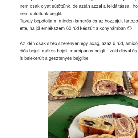
nem csak olyat sütöttünk, de aztán azzal a felkiáltással, 
nem sütöttünk bejglit.
Tavaly bepótoltam, minden ismerős és az hozzájuk tartozó 
ette, ha jól emlékszem 60 rúd készült a konyhámban 🙂
Az idén csak szép szerényen egy adag, azaz 6 rúd, amiből
diós bejgli, mákos bejgli, marcipános bejgli – zöld dióval 
is belekerült a gesztenyés bejglibe.