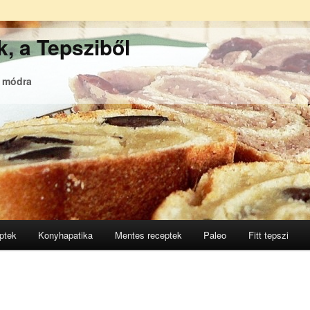
, a Tepsziből
ó módra
ptek
Konyhapatika
Mentes receptek
Paleo
Fitt tepszi