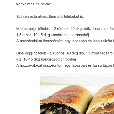
kényelmes és bevált.
Szintén este elkészítem a töltelékeket is.
Mákos bejgli töltelék – 2 rúdhoz: 40 dkg mák, 1 narancs fa
1,5 dl víz, 10-15 dkg kandírozott narancshéj
A hozzávalókat összeöntöm egy lábasban és lassú tűzön f
Diós bejgli töltelék – 2 rúdhoz: 40 dkg dió, 1 citrom facsart
víz, 10-15 dkg kandírozott citromhéj
A hozzávalókat összeöntöm egy lábasban és lassú tűzön f