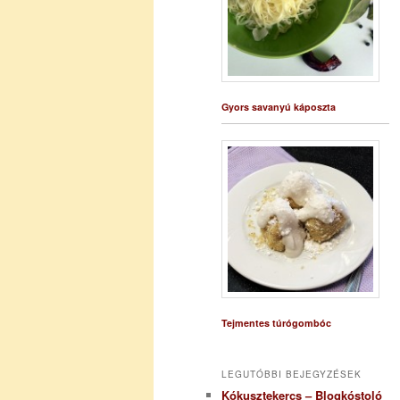
Gyors savanyú káposzta
Tejmentes túrógombóc
LEGUTÓBBI BEJEGYZÉSEK
Kókusztekercs – Blogkóstoló