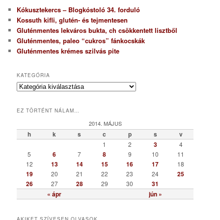
Kókusztekercs – Blogkóstoló 34. forduló
Kossuth kifli, glutén- és tejmentesen
Gluténmentes lekváros bukta, ch csökkentett lisztből
Gluténmentes, paleo “cukros” fánkocskák
Gluténmentes krémes szilvás pite
KATEGÓRIA
K
a
t
EZ TÖRTÉNT NÁLAM…
e
g
2014. MÁJUS
ó
h
k
s
c
p
s
v
r
1
2
3
4
i
5
6
7
8
9
10
11
a
12
13
14
15
16
17
18
19
20
21
22
23
24
25
26
27
28
29
30
31
« ápr
jún »
AKIKET SZÍVESEN OLVASOK