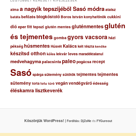
LEGTÖBBET KERESETT KIFEJEZÉSEK
a nagyik tepszijéből Sasó módra
ataisz
alma
blogkóstoló
befőzés
cukkini
Boros István konyhafőnök
batáta
glutén
gluténmentes
dió
eper
fitt tepszi
glutén mentes
és tejmentes
gyors vacsora
gomba
házi
húsmentes
Kalács
pékség
Húsvét
kelt tészta
kenőke
készítsd otthon
lekvár
leves
maradéktalanul
köles
paleo
medvehagyma
recept
palacsinta
pogácsa
Sasó
tejmentes
tejmentes
sütemény
spárga
sütőtök
sütemény
vegán
vendégváró
édesség
torta
totu
túró
éléskamra lisztkeverék
Köszönjük WordPress! |
Fordítás:
DjZoNe
és
FYGureout