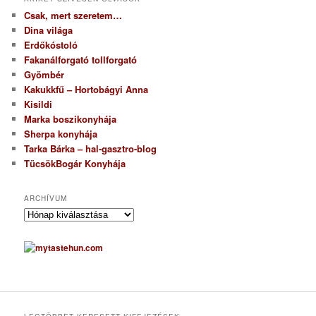
Csak, mert szeretem…
Dina világa
Erdőkóstoló
Fakanálforgató tollforgató
Gyömbér
Kakukkfű – Hortobágyi Anna
Kisildi
Marka boszikonyhája
Sherpa konyhája
Tarka Bárka – hal-gasztro-blog
TücsökBogár Konyhája
ARCHÍVUM
A
r
c
h
í
v
u
m