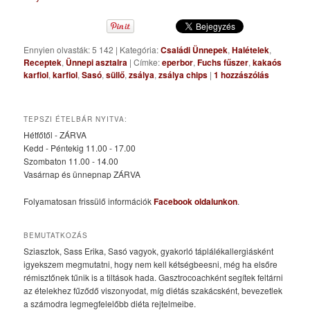
Ennyien olvasták: 5 142
|
Kategória:
Családi Ünnepek
,
Halételek
,
Receptek
,
Ünnepi asztalra
|
Címke:
eperbor
,
Fuchs fűszer
,
kakaós
karfiol
,
karfiol
,
Sasó
,
süllő
,
zsálya
,
zsálya chips
|
1
hozzászólás
TEPSZI ÉTELBÁR NYITVA:
Hétfőtől - ZÁRVA
Kedd - Péntekig 11.00 - 17.00
Szombaton 11.00 - 14.00
Vasárnap és ünnepnap ZÁRVA
Folyamatosan frissülő információk
Facebook oldalunkon
.
BEMUTATKOZÁS
Sziasztok, Sass Erika, Sasó vagyok, gyakorló táplálékallergiásként
igyekszem megmutatni, hogy nem kell kétségbeesni, még ha elsőre
rémisztőnek tűnik is a tiltások hada. Gasztrocoachként segítek feltárni
az ételekhez fűződő viszonyodat, míg diétás szakácsként, bevezetlek
a számodra legmegfelelőbb diéta rejtelmeibe.