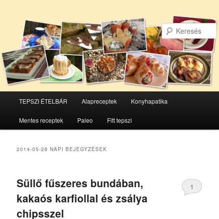
Főmenü
TEPSZI ÉTELBÁR
Alapreceptek
Konyhapatika
Tovább
Tovább
Mentes receptek
Paleo
Fitt tepszi
az
a
elsődleges
másodlagos
2014-05-28
NAPI BEJEGYZÉSEK
tartalomra
tartalomra
Süllő fűszeres bundában,
1
kakaós karfiollal és zsálya
chipsszel