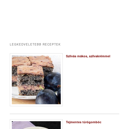
LEGKEDVELETEBB RECEPTEK
Szilvás mákos, szilvakrémmel
Tejmentes túrógombóc