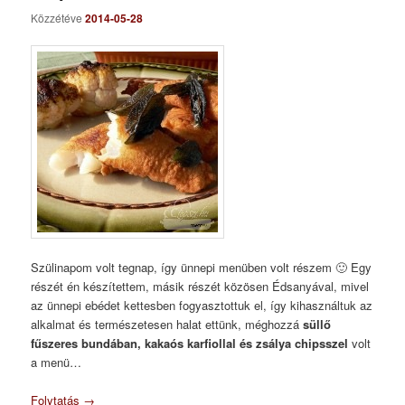
Közzétéve
2014-05-28
Szülinapom volt tegnap, így ünnepi menüben volt részem 🙂 Egy
részét én készítettem, másik részét közösen Édsanyával, mivel
az ünnepi ebédet kettesben fogyasztottuk el, így kihasználtuk az
alkalmat és természetesen halat ettünk, méghozzá
süllő
fűszeres bundában, kakaós karfiollal és zsálya chipsszel
volt
a menü…
Folytatás
→