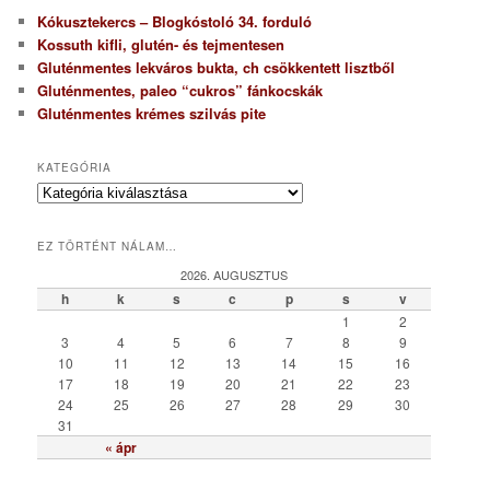
Kókusztekercs – Blogkóstoló 34. forduló
Kossuth kifli, glutén- és tejmentesen
Gluténmentes lekváros bukta, ch csökkentett lisztből
Gluténmentes, paleo “cukros” fánkocskák
Gluténmentes krémes szilvás pite
KATEGÓRIA
K
a
t
EZ TÖRTÉNT NÁLAM…
e
g
2026. AUGUSZTUS
ó
h
k
s
c
p
s
v
r
1
2
i
3
4
5
6
7
8
9
a
10
11
12
13
14
15
16
17
18
19
20
21
22
23
24
25
26
27
28
29
30
31
« ápr