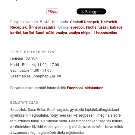
Ennyien olvasták: 5 143
|
Kategória:
Családi Ünnepek
,
Halételek
,
Receptek
,
Ünnepi asztalra
|
Címke:
eperbor
,
Fuchs fűszer
,
kakaós
karfiol
,
karfiol
,
Sasó
,
süllő
,
zsálya
,
zsálya chips
|
1
hozzászólás
TEPSZI ÉTELBÁR NYITVA:
Hétfőtől - ZÁRVA
Kedd - Péntekig 11.00 - 17.00
Szombaton 11.00 - 14.00
Vasárnap és ünnepnap ZÁRVA
Folyamatosan frissülő információk
Facebook oldalunkon
.
BEMUTATKOZÁS
Sziasztok, Sass Erika, Sasó vagyok, gyakorló táplálékallergiásként
igyekszem megmutatni, hogy nem kell kétségbeesni, még ha elsőre
rémisztőnek tűnik is a tiltások hada. Gasztrocoachként segítek feltárni
az ételekhez fűződő viszonyodat, míg diétás szakácsként, bevezetlek
a számodra legmegfelelőbb diéta rejtelmeibe.