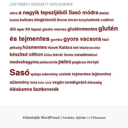
m
LEGTÖBBET KERESETT KIFEJEZÉSEK
a nagyik tepszijéből Sasó módra
ataisz
alma
blogkóstoló
befőzés
cukkini
Boros István konyhafőnök
batáta
glutén
gluténmentes
dió
eper
fitt tepszi
glutén mentes
és tejmentes
gyors vacsora
gomba
házi
húsmentes
Kalács
pékség
Húsvét
kelt tészta
kenőke
készítsd otthon
lekvár
leves
maradéktalanul
köles
paleo
medvehagyma
recept
palacsinta
pogácsa
Sasó
tejmentes
tejmentes
sütemény
spárga
sütőtök
sütemény
vegán
vendégváró
édesség
torta
totu
túró
éléskamra lisztkeverék
Köszönjük WordPress! |
Fordítás:
DjZoNe
és
FYGureout