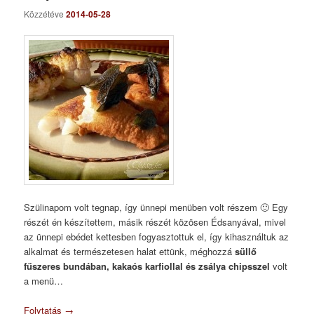
Közzétéve
2014-05-28
Szülinapom volt tegnap, így ünnepi menüben volt részem 🙂 Egy
részét én készítettem, másik részét közösen Édsanyával, mivel
az ünnepi ebédet kettesben fogyasztottuk el, így kihasználtuk az
alkalmat és természetesen halat ettünk, méghozzá
süllő
fűszeres bundában, kakaós karfiollal és zsálya chipsszel
volt
a menü…
Folytatás
→