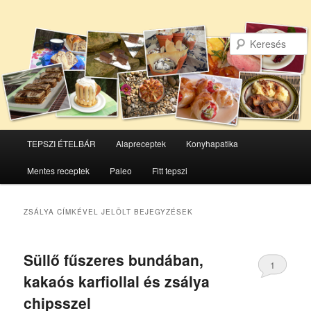
Főmenü
TEPSZI ÉTELBÁR
Alapreceptek
Konyhapatika
Tovább
Tovább
Mentes receptek
Paleo
Fitt tepszi
az
a
elsődleges
másodlagos
ZSÁLYA
CÍMKÉVEL JELÖLT BEJEGYZÉSEK
tartalomra
tartalomra
Süllő fűszeres bundában,
1
kakaós karfiollal és zsálya
chipsszel