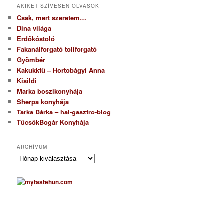
AKIKET SZÍVESEN OLVASOK
Csak, mert szeretem…
Dina világa
Erdőkóstoló
Fakanálforgató tollforgató
Gyömbér
Kakukkfű – Hortobágyi Anna
Kisildi
Marka boszikonyhája
Sherpa konyhája
Tarka Bárka – hal-gasztro-blog
TücsökBogár Konyhája
ARCHÍVUM
A
r
c
h
í
v
u