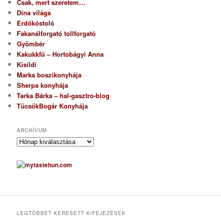
Csak, mert szeretem…
Dina világa
Erdőkóstoló
Fakanálforgató tollforgató
Gyömbér
Kakukkfű – Hortobágyi Anna
Kisildi
Marka boszikonyhája
Sherpa konyhája
Tarka Bárka – hal-gasztro-blog
TücsökBogár Konyhája
ARCHÍVUM
A
r
c
h
í
v
u
m
LEGTÖBBET KERESETT KIFEJEZÉSEK