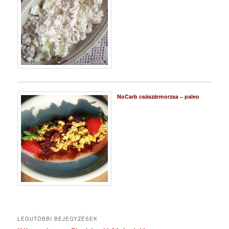
NoCarb császármorzsa – paleo
LEGUTÓBBI BEJEGYZÉSEK