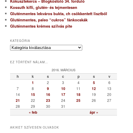
Kókusztekercs – Blogkóstoló 34. forduló
Kossuth kifli, glutén- és tejmentesen
Gluténmentes lekváros bukta, ch csökkentett lisztből
Gluténmentes, paleo “cukros” fánkocskák
Gluténmentes krémes szilvás pite
KATEGÓRIA
K
a
t
EZ TÖRTÉNT NÁLAM…
e
g
2016. MÁRCIUS
ó
h
k
s
c
p
s
v
r
1
2
3
4
5
6
i
7
8
9
10
11
12
13
a
14
15
16
17
18
19
20
21
22
23
24
25
26
27
28
29
30
31
« feb
ápr »
AKIKET SZÍVESEN OLVASOK