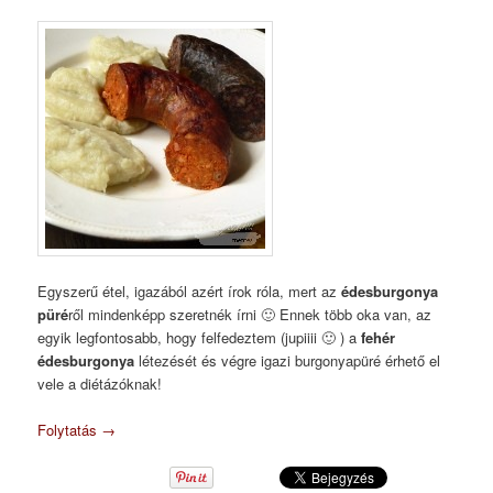
Egyszerű étel, igazából azért írok róla, mert az
édesburgonya
püré
ről mindenképp szeretnék írni 🙂 Ennek több oka van, az
egyik legfontosabb, hogy felfedeztem (jupiiii 🙂 ) a
fehér
édesburgonya
létezését és végre igazi burgonyapüré érhető el
vele a diétázóknak!
Folytatás
→