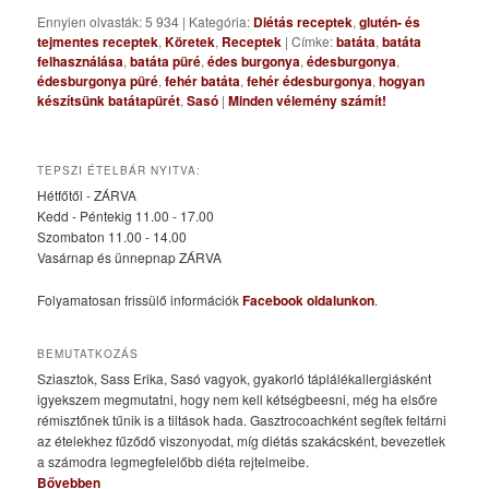
Ennyien olvasták: 5 934
|
Kategória:
Diétás receptek
,
glutén- és
tejmentes receptek
,
Köretek
,
Receptek
|
Címke:
batáta
,
batáta
felhasználása
,
batáta püré
,
édes burgonya
,
édesburgonya
,
édesburgonya püré
,
fehér batáta
,
fehér édesburgonya
,
hogyan
készítsünk batátapürét
,
Sasó
|
Minden vélemény számít!
TEPSZI ÉTELBÁR NYITVA:
Hétfőtől - ZÁRVA
Kedd - Péntekig 11.00 - 17.00
Szombaton 11.00 - 14.00
Vasárnap és ünnepnap ZÁRVA
Folyamatosan frissülő információk
Facebook oldalunkon
.
BEMUTATKOZÁS
Sziasztok, Sass Erika, Sasó vagyok, gyakorló táplálékallergiásként
igyekszem megmutatni, hogy nem kell kétségbeesni, még ha elsőre
rémisztőnek tűnik is a tiltások hada. Gasztrocoachként segítek feltárni
az ételekhez fűződő viszonyodat, míg diétás szakácsként, bevezetlek
a számodra legmegfelelőbb diéta rejtelmeibe.
Bővebben