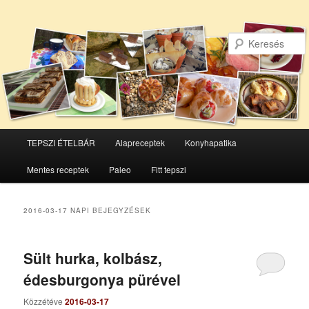
Főmenü
TEPSZI ÉTELBÁR
Alapreceptek
Konyhapatika
Tovább
Tovább
Mentes receptek
Paleo
Fitt tepszi
az
a
elsődleges
másodlagos
2016-03-17
NAPI BEJEGYZÉSEK
tartalomra
tartalomra
Sült hurka, kolbász,
édesburgonya pürével
Közzétéve
2016-03-17