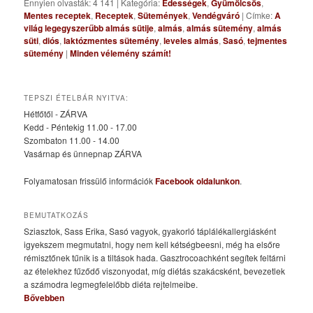
Ennyien olvasták: 4 141
|
Kategória:
Édességek
,
Gyümölcsös
,
Mentes receptek
,
Receptek
,
Sütemények
,
Vendégváró
|
Címke:
A
világ legegyszerűbb almás sütije
,
almás
,
almás sütemény
,
almás
süti
,
diós
,
laktózmentes sütemény
,
leveles almás
,
Sasó
,
tejmentes
sütemény
|
Minden vélemény számít!
TEPSZI ÉTELBÁR NYITVA:
Hétfőtől - ZÁRVA
Kedd - Péntekig 11.00 - 17.00
Szombaton 11.00 - 14.00
Vasárnap és ünnepnap ZÁRVA
Folyamatosan frissülő információk
Facebook oldalunkon
.
BEMUTATKOZÁS
Sziasztok, Sass Erika, Sasó vagyok, gyakorló táplálékallergiásként
igyekszem megmutatni, hogy nem kell kétségbeesni, még ha elsőre
rémisztőnek tűnik is a tiltások hada. Gasztrocoachként segítek feltárni
az ételekhez fűződő viszonyodat, míg diétás szakácsként, bevezetlek
a számodra legmegfelelőbb diéta rejtelmeibe.
Bővebben