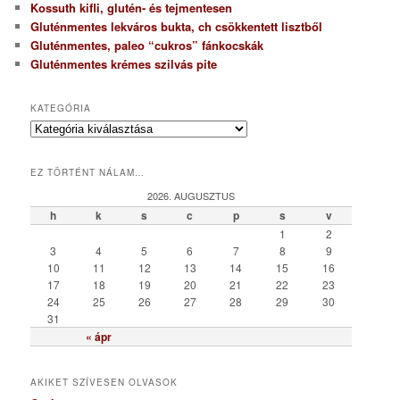
Kossuth kifli, glutén- és tejmentesen
Gluténmentes lekváros bukta, ch csökkentett lisztből
Gluténmentes, paleo “cukros” fánkocskák
Gluténmentes krémes szilvás pite
KATEGÓRIA
K
a
t
EZ TÖRTÉNT NÁLAM…
e
g
2026. AUGUSZTUS
ó
h
k
s
c
p
s
v
r
1
2
i
3
4
5
6
7
8
9
a
10
11
12
13
14
15
16
17
18
19
20
21
22
23
24
25
26
27
28
29
30
31
« ápr
AKIKET SZÍVESEN OLVASOK