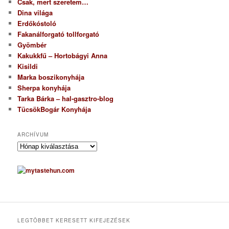
Csak, mert szeretem…
Dina világa
Erdőkóstoló
Fakanálforgató tollforgató
Gyömbér
Kakukkfű – Hortobágyi Anna
Kisildi
Marka boszikonyhája
Sherpa konyhája
Tarka Bárka – hal-gasztro-blog
TücsökBogár Konyhája
ARCHÍVUM
A
r
c
h
í
v
u
m
LEGTÖBBET KERESETT KIFEJEZÉSEK