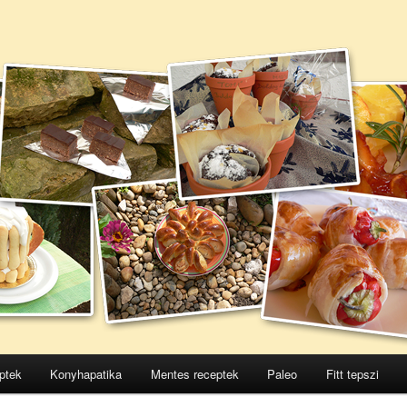
ptek
Konyhapatika
Mentes receptek
Paleo
Fitt tepszi