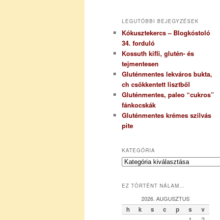
LEGUTÓBBI BEJEGYZÉSEK
Kókusztekercs – Blogkóstoló
34. forduló
Kossuth kifli, glutén- és
tejmentesen
Gluténmentes lekváros bukta,
ch csökkentett lisztből
Gluténmentes, paleo “cukros”
fánkocskák
Gluténmentes krémes szilvás
pite
KATEGÓRIA
K
a
t
EZ TÖRTÉNT NÁLAM…
e
g
2026. AUGUSZTUS
ó
h
k
s
c
p
s
v
r
1
2