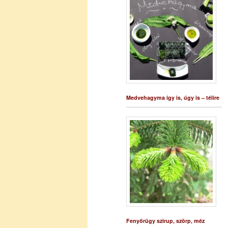
Medvehagyma így is, úgy is – télire
Fenyőrügy szirup, szörp, méz