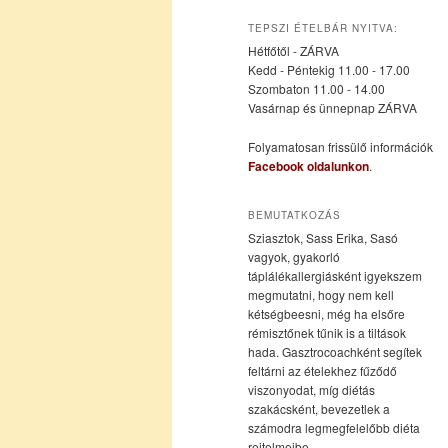
az
a
TEPSZI ÉTELBÁR NYITVA:
Hétfőtől - ZÁRVA
elsődleges
másodlagos
Kedd - Péntekig 11.00 - 17.00
Szombaton 11.00 - 14.00
Vasárnap és ünnepnap ZÁRVA
tartalomra
tartalomra
Folyamatosan frissülő információk
Facebook oldalunkon
.
BEMUTATKOZÁS
Sziasztok, Sass Erika, Sasó
vagyok, gyakorló
táplálékallergiásként igyekszem
megmutatni, hogy nem kell
kétségbeesni, még ha elsőre
rémisztőnek tűnik is a tiltások
hada. Gasztrocoachként segítek
feltárni az ételekhez fűződő
viszonyodat, míg diétás
szakácsként, bevezetlek a
számodra legmegfelelőbb diéta
rejtelmeibe.