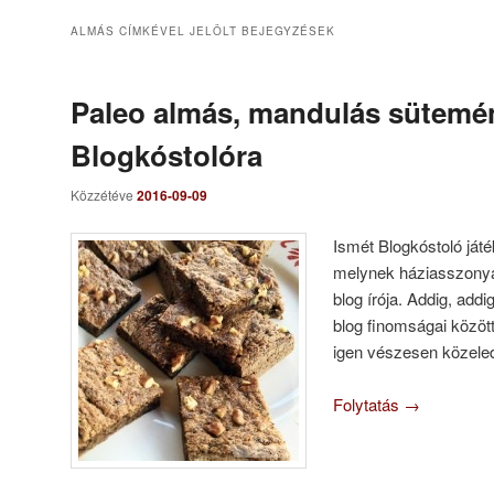
ALMÁS
CÍMKÉVEL JELÖLT BEJEGYZÉSEK
Paleo almás, mandulás sütemé
Blogkóstolóra
Közzétéve
2016-09-09
Ismét Blogkóstoló játé
melynek háziasszonya
blog írója. Addig, add
blog finomságai között
igen vészesen közele
Folytatás
→