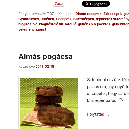
Ennyien olvasták: 7 371
|
Kategória:
Diétás receptek
,
Édességek
,
glu
Gyümölcsös
,
Játékok
,
Receptek
,
Sütemények
,
tejmentes sütemén
blogkóstoló
,
blogkóstoló 30. forduló
,
glutén és tejmentes
,
gluténmen
vélemény számít!
Almás pogácsa
Közzétéve
2016-02-18
Sok almát eszünk tél
palacsinta, így egyért
a receptet, hogy az
al
ki a repertoárból 🙂
Folytatás
→