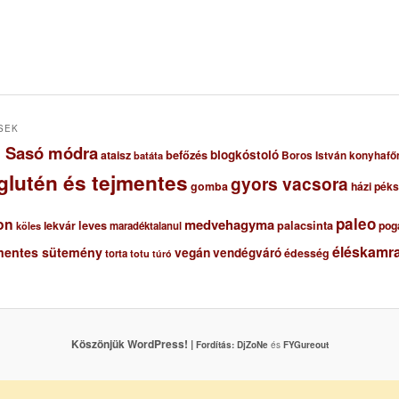
SEK
ől Sasó módra
blogkóstoló
ataisz
befőzés
Boros István konyhafő
batáta
glutén és tejmentes
gyors vacsora
gomba
házi pék
paleo
on
medvehagyma
lekvár
leves
palacsinta
pog
maradéktalanul
köles
éléskamra
mentes sütemény
vegán
vendégváró
édesség
torta
totu
túró
Köszönjük WordPress! |
Fordítás:
DjZoNe
és
FYGureout