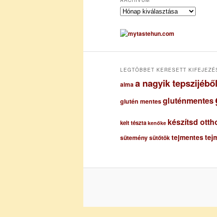
A
r
c
h
í
v
u
LEGTÖBBET KERESETT KIFEJEZÉ
m
a nagyik tepszijéb
alma
gluténmentes
glutén mentes
készítsd otth
kelt tészta
kenőke
tejmentes
tej
sütemény
sütőtök