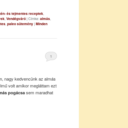
tén- és tejmentes receptek
,
yek
,
Vendégváró
|
Címke:
almás
,
tes
,
paleo sütemény
|
Minden
1
en, nagy kedvencünk az almás
elmű volt amikor megláttam ezt
más pogácsa
sem maradhat