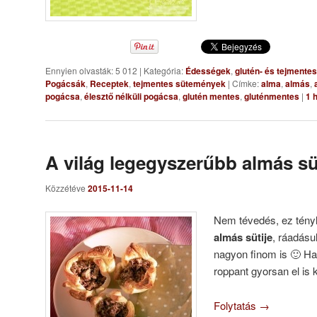
Ennyien olvasták: 5 012
|
Kategória:
Édességek
,
glutén- és tejmente
Pogácsák
,
Receptek
,
tejmentes sütemények
|
Címke:
alma
,
almás
,
pogácsa
,
élesztő nélküli pogácsa
,
glutén mentes
,
gluténmentes
|
1
h
A világ legegyszerűbb almás sü
Közzétéve
2015-11-14
Nem tévedés, ez tény
almás sütije
, ráadásu
nagyon finom is 🙂 Ha
roppant gyorsan el is
Folytatás
→