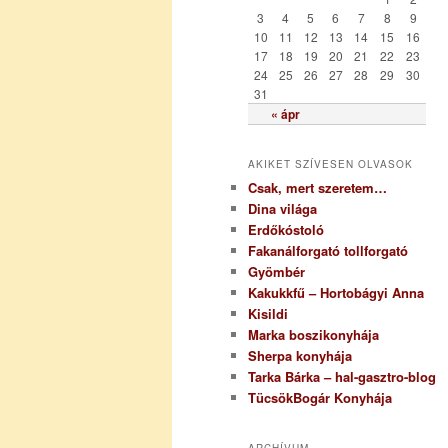
i
3
4
5
6
7
8
9
a
10
11
12
13
14
15
16
17
18
19
20
21
22
23
24
25
26
27
28
29
30
31
« ápr
AKIKET SZÍVESEN OLVASOK
Csak, mert szeretem…
Dina világa
Erdőkóstoló
Fakanálforgató tollforgató
Gyömbér
Kakukkfű – Hortobágyi Anna
Kisildi
Marka boszikonyhája
Sherpa konyhája
Tarka Bárka – hal-gasztro-blog
TücsökBogár Konyhája
ARCHÍVUM