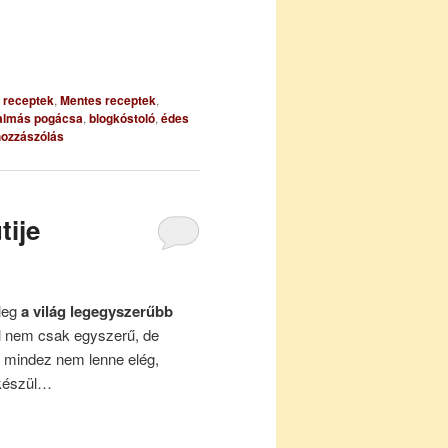
s receptek
,
Mentes receptek
,
almás pogácsa
,
blogkóstoló
,
édes
ozzászólás
tije
leg
a világ legegyszerűbb
l nem csak egyszerű, de
 mindez nem lenne elég,
 készül…