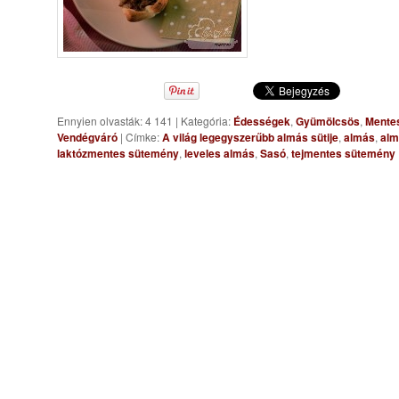
Ennyien olvasták: 4 141
|
Kategória:
Édességek
,
Gyümölcsös
,
Mente
Vendégváró
|
Címke:
A világ legegyszerűbb almás sütije
,
almás
,
alm
laktózmentes sütemény
,
leveles almás
,
Sasó
,
tejmentes sütemény