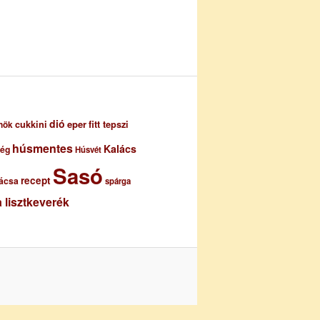
dió
eper
cukkini
fitt tepszi
nök
húsmentes
Kalács
ség
Húsvét
Sasó
recept
ácsa
spárga
 lisztkeverék