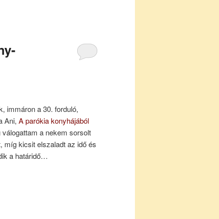
ny-
k, immáron a 30. forduló,
 Ani,
A parókia konyhájából
ig válogattam a nekem sorsolt
, míg kicsit elszaladt az idő és
dik a határidő…