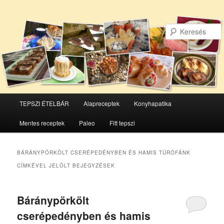
Főmenü
TEPSZI ÉTELBÁR
Alapreceptek
Konyhapatika
Tovább
Tovább
Mentes receptek
Paleo
Fitt tepszi
az
a
elsődleges
másodlagos
BÁRÁNYPÖRKÖLT CSERÉPEDÉNYBEN ÉS HAMIS TÚRÓFÁNK
CÍMKÉVEL JELÖLT BEJEGYZÉSEK
tartalomra
tartalomra
Báránypörkölt
cserépedényben és hamis