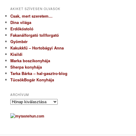
AKIKET SZÍVESEN OLVASOK
Csak, mert szeretem…
Dina világa
Erdőkóstoló
Fakanálforgató tollforgató
Gyömbér
Kakukkfű – Hortobágyi Anna
Kisildi
Marka boszikonyhája
Sherpa konyhája
Tarka Bárka – hal-gasztro-blog
TücsökBogár Konyhája
ARCHÍVUM
A
r
c
h
í
v