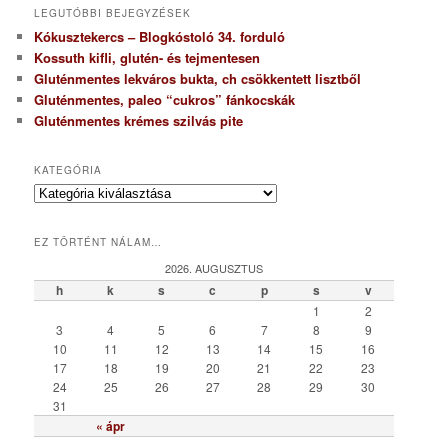
LEGUTÓBBI BEJEGYZÉSEK
Kókusztekercs – Blogkóstoló 34. forduló
Kossuth kifli, glutén- és tejmentesen
Gluténmentes lekváros bukta, ch csökkentett lisztből
Gluténmentes, paleo “cukros” fánkocskák
Gluténmentes krémes szilvás pite
KATEGÓRIA
K
a
t
EZ TÖRTÉNT NÁLAM…
e
g
2026. AUGUSZTUS
ó
h
k
s
c
p
s
v
r
1
2
i
3
4
5
6
7
8
9
a
10
11
12
13
14
15
16
17
18
19
20
21
22
23
24
25
26
27
28
29
30
31
« ápr