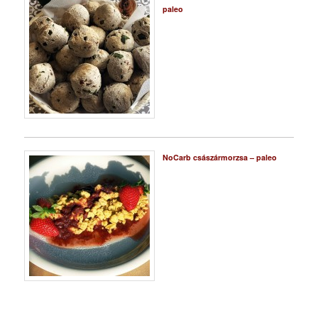
paleo
NoCarb császármorzsa – paleo