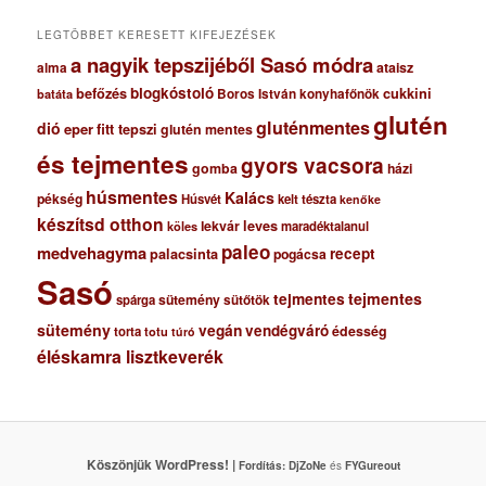
u
m
LEGTÖBBET KERESETT KIFEJEZÉSEK
a nagyik tepszijéből Sasó módra
ataisz
alma
blogkóstoló
befőzés
cukkini
Boros István konyhafőnök
batáta
glutén
gluténmentes
dió
eper
fitt tepszi
glutén mentes
és tejmentes
gyors vacsora
gomba
házi
húsmentes
Kalács
pékség
Húsvét
kelt tészta
kenőke
készítsd otthon
lekvár
leves
maradéktalanul
köles
paleo
medvehagyma
recept
palacsinta
pogácsa
Sasó
tejmentes
tejmentes
sütemény
spárga
sütőtök
sütemény
vegán
vendégváró
édesség
torta
totu
túró
éléskamra lisztkeverék
Köszönjük WordPress! |
Fordítás:
DjZoNe
és
FYGureout