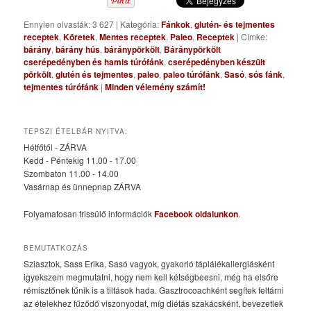
Ennyien olvasták: 3 627
|
Kategória:
Fánkok
,
glutén- és tejmentes
receptek
,
Köretek
,
Mentes receptek
,
Paleo
,
Receptek
|
Címke:
bárány
,
bárány hús
,
báránypörkölt
,
Báránypörkölt
cserépedényben és hamis túrófánk
,
cserépedényben készült
pörkölt
,
glutén és tejmentes
,
paleo
,
paleo túrófánk
,
Sasó
,
sós fánk
,
tejmentes túrófánk
|
Minden vélemény számít!
TEPSZI ÉTELBÁR NYITVA:
Hétfőtől - ZÁRVA
Kedd - Péntekig 11.00 - 17.00
Szombaton 11.00 - 14.00
Vasárnap és ünnepnap ZÁRVA
Folyamatosan frissülő információk
Facebook oldalunkon
.
BEMUTATKOZÁS
Sziasztok, Sass Erika, Sasó vagyok, gyakorló táplálékallergiásként
igyekszem megmutatni, hogy nem kell kétségbeesni, még ha elsőre
rémisztőnek tűnik is a tiltások hada. Gasztrocoachként segítek feltárni
az ételekhez fűződő viszonyodat, míg diétás szakácsként, bevezetlek