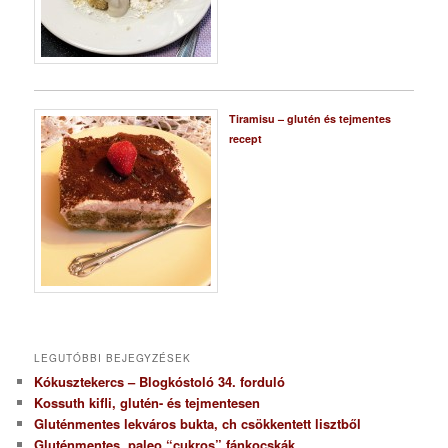
Tiramisu – glutén és tejmentes
recept
LEGUTÓBBI BEJEGYZÉSEK
Kókusztekercs – Blogkóstoló 34. forduló
Kossuth kifli, glutén- és tejmentesen
Gluténmentes lekváros bukta, ch csökkentett lisztből
Gluténmentes, paleo “cukros” fánkocskák