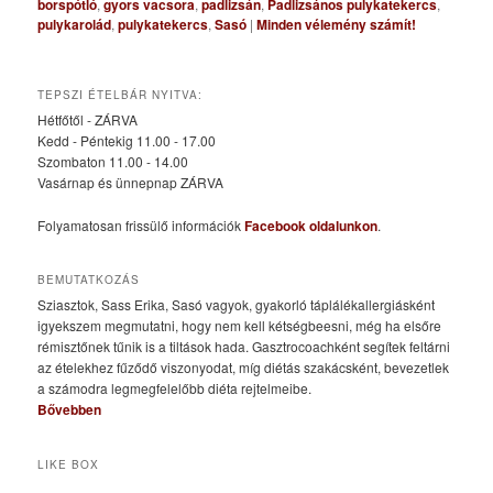
borspótló
,
gyors vacsora
,
padlizsán
,
Padlizsános pulykatekercs
,
pulykarolád
,
pulykatekercs
,
Sasó
|
Minden vélemény számít!
TEPSZI ÉTELBÁR NYITVA:
Hétfőtől - ZÁRVA
Kedd - Péntekig 11.00 - 17.00
Szombaton 11.00 - 14.00
Vasárnap és ünnepnap ZÁRVA
Folyamatosan frissülő információk
Facebook oldalunkon
.
BEMUTATKOZÁS
Sziasztok, Sass Erika, Sasó vagyok, gyakorló táplálékallergiásként
igyekszem megmutatni, hogy nem kell kétségbeesni, még ha elsőre
rémisztőnek tűnik is a tiltások hada. Gasztrocoachként segítek feltárni
az ételekhez fűződő viszonyodat, míg diétás szakácsként, bevezetlek
a számodra legmegfelelőbb diéta rejtelmeibe.
Bővebben
LIKE BOX