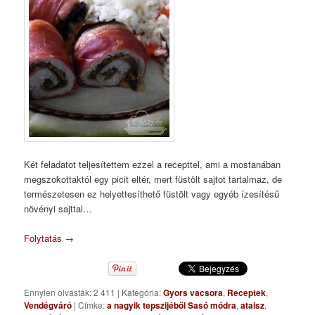
Két feladatot teljesítettem ezzel a recepttel, ami a mostanában
megszokottaktól egy picit eltér, mert füstölt sajtot tartalmaz, de
természetesen ez helyettesíthető füstölt vagy egyéb ízesítésű
növényi sajttal…
Folytatás
→
Ennyien olvasták: 2 411
|
Kategória:
Gyors vacsora
,
Receptek
,
Vendégváró
|
Címke:
a nagyik tepszijéből Sasó módra
,
ataisz
,