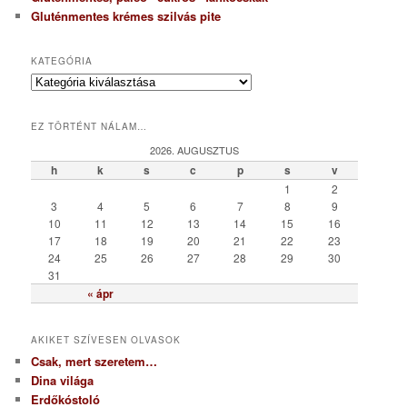
Gluténmentes krémes szilvás pite
KATEGÓRIA
K
a
t
EZ TÖRTÉNT NÁLAM…
e
g
2026. AUGUSZTUS
ó
h
k
s
c
p
s
v
r
1
2
i
3
4
5
6
7
8
9
a
10
11
12
13
14
15
16
17
18
19
20
21
22
23
24
25
26
27
28
29
30
31
« ápr
AKIKET SZÍVESEN OLVASOK
Csak, mert szeretem…
Dina világa
Erdőkóstoló