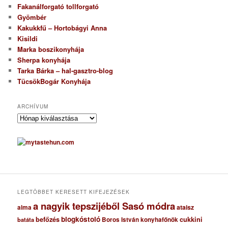
Fakanálforgató tollforgató
Gyömbér
Kakukkfű – Hortobágyi Anna
Kisildi
Marka boszikonyhája
Sherpa konyhája
Tarka Bárka – hal-gasztro-blog
TücsökBogár Konyhája
ARCHÍVUM
A
r
c
h
í
v
u
m
LEGTÖBBET KERESETT KIFEJEZÉSEK
a nagyik tepszijéből Sasó módra
ataisz
alma
blogkóstoló
befőzés
cukkini
Boros István konyhafőnök
batáta