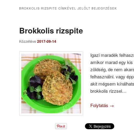
BROKKOLIS RIZSPITE
CÍMKÉVEL JELÖLT BEJEGYZÉSEK
Brokkolis rizspite
Közzétéve
2017-09-14
Igazi maradék felhasz
amikor marad egy kis r
zöldség, de nem akars
felhasználni. vagy ép
akit mégsem kínálhat
brokkolis rizzsel…
Folytatás
→