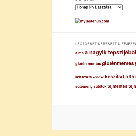
A
r
c
h
í
v
u
LEGTÖBBET KERESETT KIFEJEZÉ
m
a nagyik tepszijéb
alma
gluténmentes
glutén mentes
készítsd otth
kelt tészta
kenőke
tejmentes
tej
sütemény
sütőtök