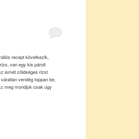
nálós recept következik,
izs, van egy kis párolt
z ismét zöldséges rizst
p váratlan vendég toppan be,
sz meg mondjuk csak úgy