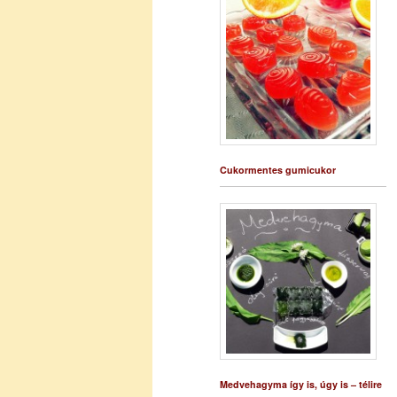
Cukormentes gumicukor
Medvehagyma így is, úgy is – télire