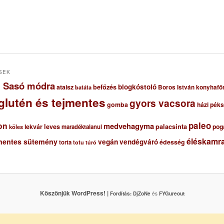
SEK
ől Sasó módra
blogkóstoló
ataisz
befőzés
Boros István konyhafő
batáta
glutén és tejmentes
gyors vacsora
gomba
házi pék
paleo
on
medvehagyma
lekvár
leves
palacsinta
pog
maradéktalanul
köles
éléskamra
mentes sütemény
vegán
vendégváró
édesség
torta
totu
túró
Köszönjük WordPress! |
Fordítás:
DjZoNe
és
FYGureout