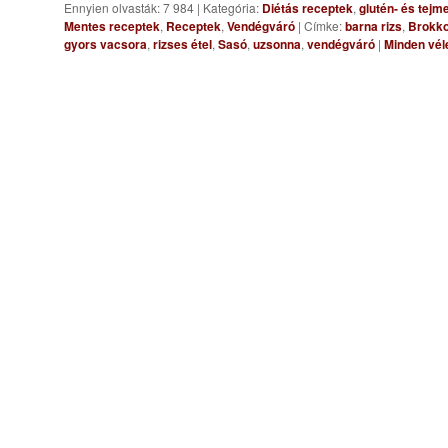
Ennyien olvasták: 7 984
|
Kategória:
Diétás receptek
,
glutén- és tejm
Mentes receptek
,
Receptek
,
Vendégváró
|
Címke:
barna rizs
,
Brokkol
gyors vacsora
,
rizses étel
,
Sasó
,
uzsonna
,
vendégváró
|
Minden vél