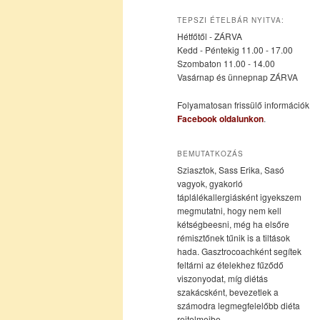
az
a
TEPSZI ÉTELBÁR NYITVA:
Hétfőtől - ZÁRVA
elsődleges
másodlagos
Kedd - Péntekig 11.00 - 17.00
Szombaton 11.00 - 14.00
Vasárnap és ünnepnap ZÁRVA
tartalomra
tartalomra
Folyamatosan frissülő információk
Facebook oldalunkon
.
BEMUTATKOZÁS
Sziasztok, Sass Erika, Sasó
vagyok, gyakorló
táplálékallergiásként igyekszem
megmutatni, hogy nem kell
kétségbeesni, még ha elsőre
rémisztőnek tűnik is a tiltások
hada. Gasztrocoachként segítek
feltárni az ételekhez fűződő
viszonyodat, míg diétás
szakácsként, bevezetlek a
számodra legmegfelelőbb diéta
rejtelmeibe.