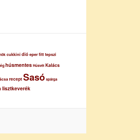
dió
eper
cukkini
fitt tepszi
nök
húsmentes
Kalács
ség
Húsvét
Sasó
recept
ácsa
spárga
 lisztkeverék