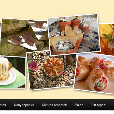
ptek
Konyhapatika
Mentes receptek
Paleo
Fitt tepszi