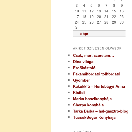
i
3
4
5
6
7
8
9
a
10
11
12
13
14
15
16
17
18
19
20
21
22
23
24
25
26
27
28
29
30
31
« ápr
AKIKET SZÍVESEN OLVASOK
Csak, mert szeretem…
Dina világa
Erdőkóstoló
Fakanálforgató tollforgató
Gyömbér
Kakukkfű – Hortobágyi Anna
Kisildi
Marka boszikonyhája
Sherpa konyhája
Tarka Bárka – hal-gasztro-blog
TücsökBogár Konyhája
ARCHÍVUM