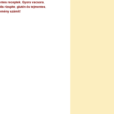
entes receptek
,
Gyors vacsora
,
is rizspite
,
glutén és tejmentes
,
emény számít!