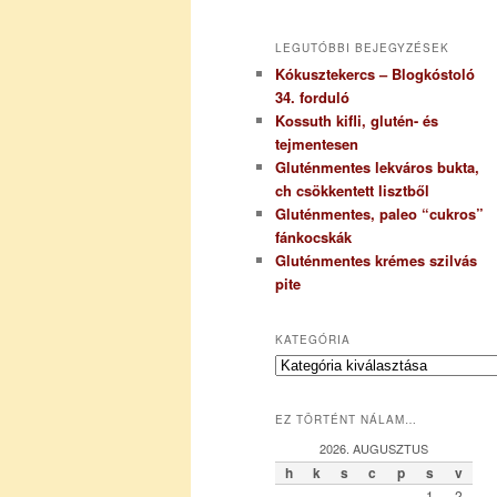
LEGUTÓBBI BEJEGYZÉSEK
Kókusztekercs – Blogkóstoló
34. forduló
Kossuth kifli, glutén- és
tejmentesen
Gluténmentes lekváros bukta,
ch csökkentett lisztből
Gluténmentes, paleo “cukros”
fánkocskák
Gluténmentes krémes szilvás
pite
KATEGÓRIA
K
a
t
EZ TÖRTÉNT NÁLAM…
e
g
2026. AUGUSZTUS
ó
h
k
s
c
p
s
v
r
1
2