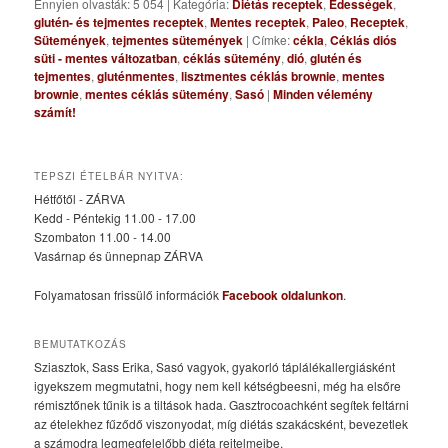
Ennyien olvasták: 5 054
|
Kategória:
Diétás receptek
,
Édességek
,
glutén- és tejmentes receptek
,
Mentes receptek
,
Paleo
,
Receptek
,
Sütemények
,
tejmentes sütemények
|
Címke:
cékla
,
Céklás diós
süti - mentes változatban
,
céklás sütemény
,
dió
,
glutén és
tejmentes
,
gluténmentes
,
lisztmentes céklás brownie
,
mentes
brownie
,
mentes céklás sütemény
,
Sasó
|
Minden vélemény
számít!
TEPSZI ÉTELBÁR NYITVA:
Hétfőtől - ZÁRVA
Kedd - Péntekig 11.00 - 17.00
Szombaton 11.00 - 14.00
Vasárnap és ünnepnap ZÁRVA
Folyamatosan frissülő információk
Facebook oldalunkon
.
BEMUTATKOZÁS
Sziasztok, Sass Erika, Sasó vagyok, gyakorló táplálékallergiásként
igyekszem megmutatni, hogy nem kell kétségbeesni, még ha elsőre
rémisztőnek tűnik is a tiltások hada. Gasztrocoachként segítek feltárni
az ételekhez fűződő viszonyodat, míg diétás szakácsként, bevezetlek
a számodra legmegfelelőbb diéta rejtelmeibe.