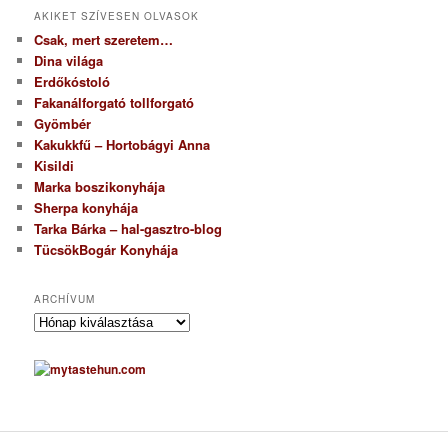
AKIKET SZÍVESEN OLVASOK
Csak, mert szeretem…
Dina világa
Erdőkóstoló
Fakanálforgató tollforgató
Gyömbér
Kakukkfű – Hortobágyi Anna
Kisildi
Marka boszikonyhája
Sherpa konyhája
Tarka Bárka – hal-gasztro-blog
TücsökBogár Konyhája
ARCHÍVUM
A
r
c
h
í
v
u