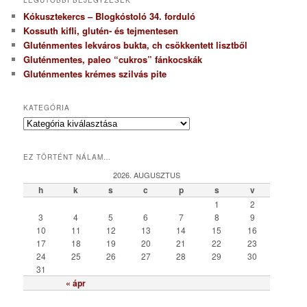
Kókusztekercs – Blogkóstoló 34. forduló
Kossuth kifli, glutén- és tejmentesen
Gluténmentes lekváros bukta, ch csökkentett lisztből
Gluténmentes, paleo “cukros” fánkocskák
Gluténmentes krémes szilvás pite
KATEGÓRIA
K
a
t
EZ TÖRTÉNT NÁLAM…
e
g
2026. AUGUSZTUS
ó
h
k
s
c
p
s
v
r
1
2
i
3
4
5
6
7
8
9
a
10
11
12
13
14
15
16
17
18
19
20
21
22
23
24
25
26
27
28
29
30
31
« ápr