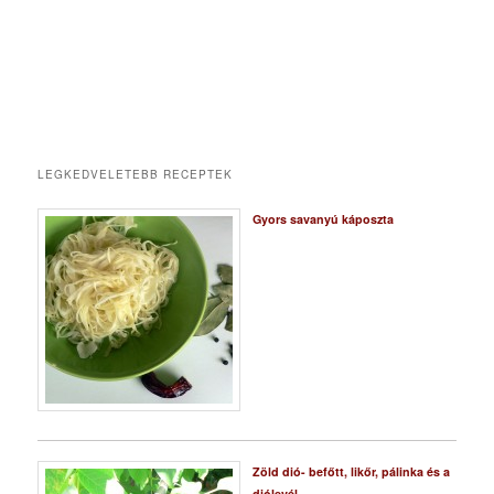
LEGKEDVELETEBB RECEPTEK
Gyors savanyú káposzta
Zöld dió- befőtt, likőr, pálinka és a
diólevél