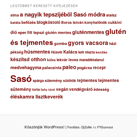
m
LEGTÖBBET KERESETT KIFEJEZÉSEK
a nagyik tepszijéből Sasó módra
ataisz
alma
blogkóstoló
befőzés
cukkini
Boros István konyhafőnök
batáta
glutén
gluténmentes
dió
eper
fitt tepszi
glutén mentes
és tejmentes
gyors vacsora
gomba
házi
húsmentes
Kalács
pékség
Húsvét
kelt tészta
kenőke
készítsd otthon
lekvár
leves
maradéktalanul
köles
paleo
medvehagyma
recept
palacsinta
pogácsa
Sasó
tejmentes
tejmentes
sütemény
spárga
sütőtök
sütemény
vegán
vendégváró
édesség
torta
totu
túró
éléskamra lisztkeverék
Köszönjük WordPress! |
Fordítás:
DjZoNe
és
FYGureout