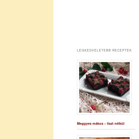
LEGKEDVELETEBB RECEPTEK
Meggyes mákos – liszt nélkül