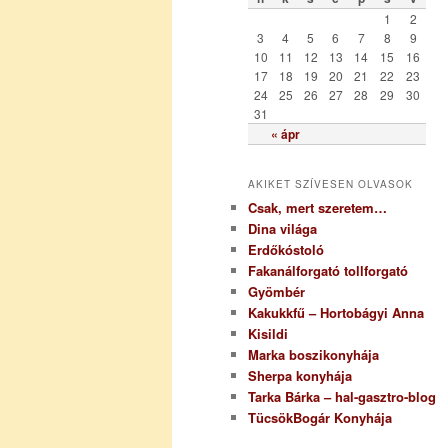
r
1
2
i
3
4
5
6
7
8
9
a
10
11
12
13
14
15
16
17
18
19
20
21
22
23
24
25
26
27
28
29
30
31
« ápr
AKIKET SZÍVESEN OLVASOK
Csak, mert szeretem…
Dina világa
Erdőkóstoló
Fakanálforgató tollforgató
Gyömbér
Kakukkfű – Hortobágyi Anna
Kisildi
Marka boszikonyhája
Sherpa konyhája
Tarka Bárka – hal-gasztro-blog
TücsökBogár Konyhája