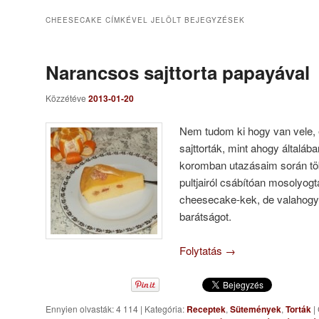
CHEESECAKE
CÍMKÉVEL JELÖLT BEJEGYZÉSEK
Narancsos sajttorta papayával
Közzétéve
2013-01-20
Nem tudom ki hogy van vele, 
sajttorták, mint ahogy általá
koromban utazásaim során töb
pultjairól csábítóan mosolyo
cheesecake-kek, de valahogy
barátságot.
Folytatás
→
Ennyien olvasták: 4 114
|
Kategória:
Receptek
,
Sütemények
,
Torták
|