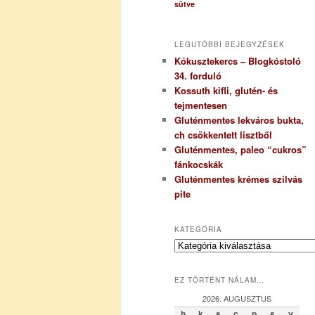
sütve
LEGUTÓBBI BEJEGYZÉSEK
Kókusztekercs – Blogkóstoló
34. forduló
Kossuth kifli, glutén- és
tejmentesen
Gluténmentes lekváros bukta,
ch csökkentett lisztből
Gluténmentes, paleo “cukros”
fánkocskák
Gluténmentes krémes szilvás
pite
KATEGÓRIA
K
a
t
EZ TÖRTÉNT NÁLAM…
e
g
2026. AUGUSZTUS
ó
h
k
s
c
p
s
v