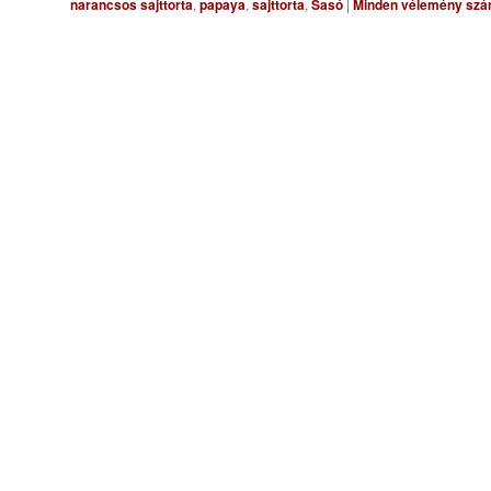
narancsos sajttorta
,
papaya
,
sajttorta
,
Sasó
|
Minden vélemény szá