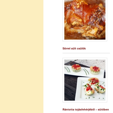
Sörrel sült csülök
Rántotta tojásfehérjéből – sütőben