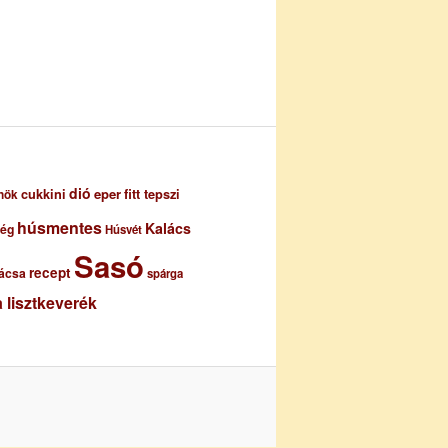
dió
eper
cukkini
fitt tepszi
nök
húsmentes
Kalács
ség
Húsvét
Sasó
recept
ácsa
spárga
 lisztkeverék