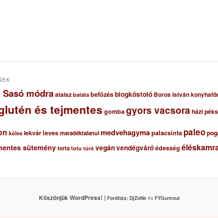
SEK
ől Sasó módra
blogkóstoló
ataisz
befőzés
Boros István konyhafő
batáta
glutén és tejmentes
gyors vacsora
gomba
házi pék
paleo
on
medvehagyma
lekvár
leves
palacsinta
pog
maradéktalanul
köles
éléskamra
mentes sütemény
vegán
vendégváró
édesség
torta
totu
túró
Köszönjük WordPress! |
Fordítás:
DjZoNe
és
FYGureout