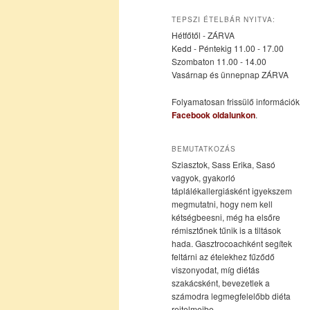
az
a
TEPSZI ÉTELBÁR NYITVA:
Hétfőtől - ZÁRVA
elsődleges
másodlagos
Kedd - Péntekig 11.00 - 17.00
Szombaton 11.00 - 14.00
Vasárnap és ünnepnap ZÁRVA
tartalomra
tartalomra
Folyamatosan frissülő információk
Facebook oldalunkon
.
BEMUTATKOZÁS
Sziasztok, Sass Erika, Sasó
vagyok, gyakorló
táplálékallergiásként igyekszem
megmutatni, hogy nem kell
kétségbeesni, még ha elsőre
rémisztőnek tűnik is a tiltások
hada. Gasztrocoachként segítek
feltárni az ételekhez fűződő
viszonyodat, míg diétás
szakácsként, bevezetlek a
számodra legmegfelelőbb diéta
rejtelmeibe.