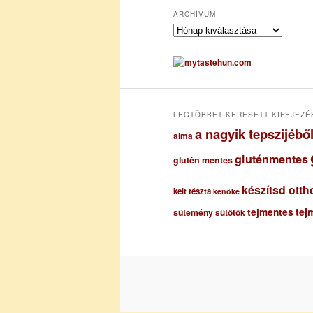
ARCHÍVUM
A
r
c
h
í
v
u
LEGTÖBBET KERESETT KIFEJEZÉ
m
a nagyik tepszijéb
alma
gluténmentes
glutén mentes
készítsd otth
kelt tészta
kenőke
tejmentes
tej
sütemény
sütőtök