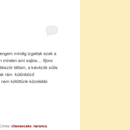
engem mindig izgattak ezek a
ban minden ami sajtos… Ifjonc
bször láttam, a kávézók sütis
gtak rám különböző
 nem kötöttünk közelebbi
Címke:
cheesecake
,
narancs
,