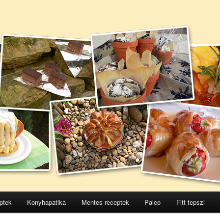
ptek
Konyhapatika
Mentes receptek
Paleo
Fitt tepszi