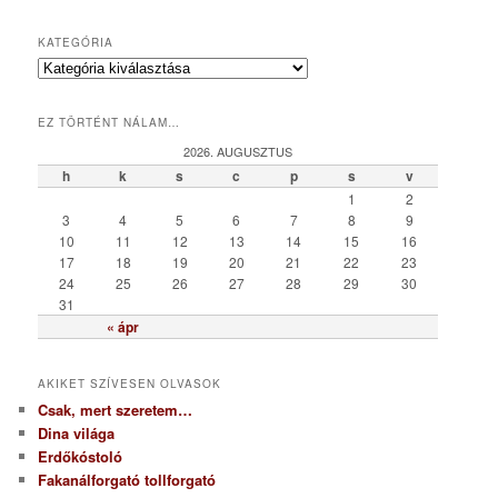
KATEGÓRIA
K
a
t
EZ TÖRTÉNT NÁLAM…
e
g
2026. AUGUSZTUS
ó
h
k
s
c
p
s
v
r
1
2
i
3
4
5
6
7
8
9
a
10
11
12
13
14
15
16
17
18
19
20
21
22
23
24
25
26
27
28
29
30
31
« ápr
AKIKET SZÍVESEN OLVASOK
Csak, mert szeretem…
Dina világa
Erdőkóstoló
Fakanálforgató tollforgató