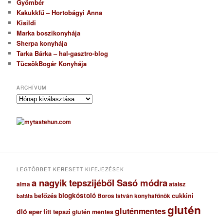
Gyömbér
Kakukkfű – Hortobágyi Anna
Kisildi
Marka boszikonyhája
Sherpa konyhája
Tarka Bárka – hal-gasztro-blog
TücsökBogár Konyhája
ARCHÍVUM
A
r
c
h
í
v
u
m
LEGTÖBBET KERESETT KIFEJEZÉSEK
a nagyik tepszijéből Sasó módra
ataisz
alma
blogkóstoló
befőzés
cukkini
Boros István konyhafőnök
batáta
glutén
gluténmentes
dió
eper
fitt tepszi
glutén mentes