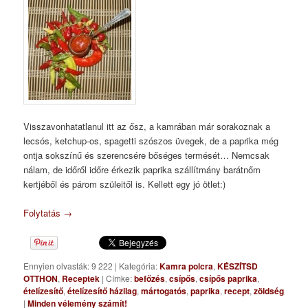
Visszavonhatatlanul itt az ősz, a kamrában már sorakoznak a
lecsós, ketchup-os, spagetti szószos üvegek, de a paprika még
ontja sokszínű és szerencsére bőséges termését… Nemcsak
nálam, de időről időre érkezik paprika szállítmány barátnőm
kertjéből és párom szüleitől is. Kellett egy jó ötlet:)
Folytatás
→
Ennyien olvasták: 9 222
|
Kategória:
Kamra polcra
,
KÉSZÍTSD
OTTHON
,
Receptek
|
Címke:
befőzés
,
csípős
,
csípős paprika
,
ételízesítő
,
ételízesítő házilag
,
mártogatós
,
paprika
,
recept
,
zöldség
|
Minden vélemény számít!