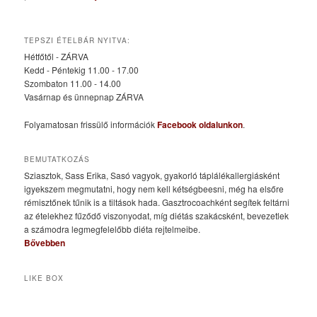
TEPSZI ÉTELBÁR NYITVA:
Hétfőtől - ZÁRVA
Kedd - Péntekig 11.00 - 17.00
Szombaton 11.00 - 14.00
Vasárnap és ünnepnap ZÁRVA
Folyamatosan frissülő információk
Facebook oldalunkon
.
BEMUTATKOZÁS
Sziasztok, Sass Erika, Sasó vagyok, gyakorló táplálékallergiásként
igyekszem megmutatni, hogy nem kell kétségbeesni, még ha elsőre
rémisztőnek tűnik is a tiltások hada. Gasztrocoachként segítek feltárni
az ételekhez fűződő viszonyodat, míg diétás szakácsként, bevezetlek
a számodra legmegfelelőbb diéta rejtelmeibe.
Bővebben
LIKE BOX