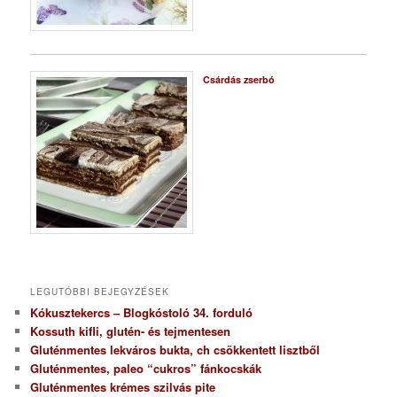
Csárdás zserbó
LEGUTÓBBI BEJEGYZÉSEK
Kókusztekercs – Blogkóstoló 34. forduló
Kossuth kifli, glutén- és tejmentesen
Gluténmentes lekváros bukta, ch csökkentett lisztből
Gluténmentes, paleo “cukros” fánkocskák
Gluténmentes krémes szilvás pite