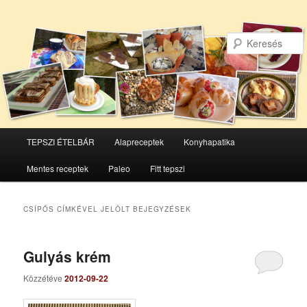
Főmenü
TEPSZI ÉTELBÁR
Alapreceptek
Konyhapatika
Tovább
Tovább
Mentes receptek
Paleo
Fitt tepszi
az
a
elsődleges
másodlagos
CSÍPŐS
CÍMKÉVEL JELÖLT BEJEGYZÉSEK
tartalomra
tartalomra
Gulyás krém
Közzétéve
2012-09-22