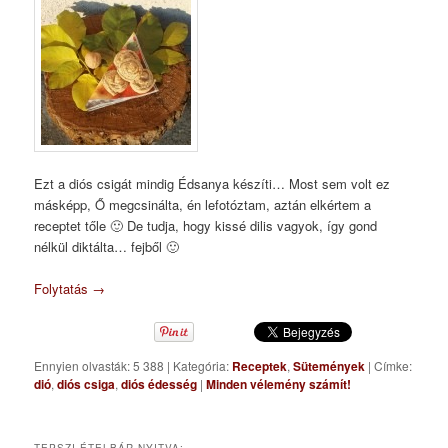
Ezt a diós csigát mindig Édsanya készíti… Most sem volt ez
másképp, Ő megcsinálta, én lefotóztam, aztán elkértem a
receptet tőle 🙂 De tudja, hogy kissé dilis vagyok, így gond
nélkül diktálta… fejből 🙂
Folytatás
→
Ennyien olvasták: 5 388
|
Kategória:
Receptek
,
Sütemények
|
Címke:
dió
,
diós csiga
,
diós édesség
|
Minden vélemény számít!