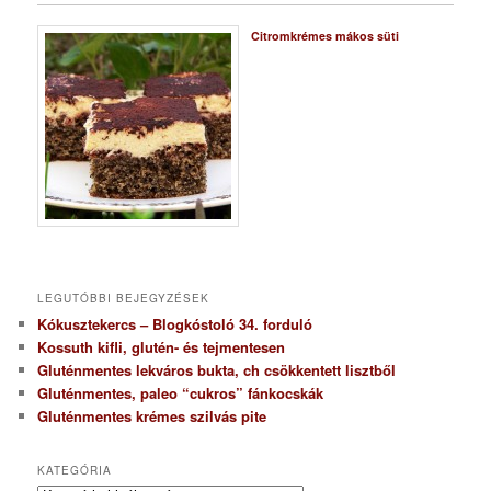
Citromkrémes mákos süti
LEGUTÓBBI BEJEGYZÉSEK
Kókusztekercs – Blogkóstoló 34. forduló
Kossuth kifli, glutén- és tejmentesen
Gluténmentes lekváros bukta, ch csökkentett lisztből
Gluténmentes, paleo “cukros” fánkocskák
Gluténmentes krémes szilvás pite
KATEGÓRIA