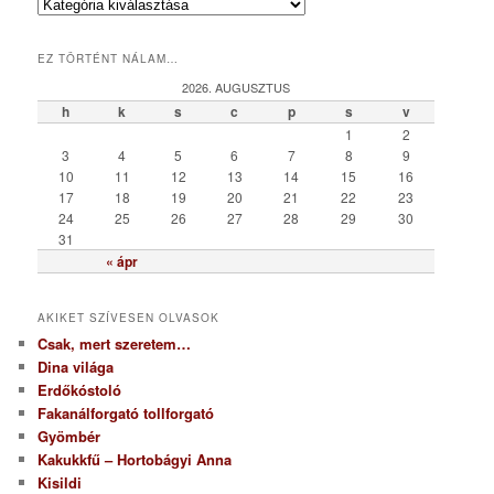
K
a
t
EZ TÖRTÉNT NÁLAM…
e
g
2026. AUGUSZTUS
ó
h
k
s
c
p
s
v
r
1
2
i
3
4
5
6
7
8
9
a
10
11
12
13
14
15
16
17
18
19
20
21
22
23
24
25
26
27
28
29
30
31
« ápr
AKIKET SZÍVESEN OLVASOK
Csak, mert szeretem…
Dina világa
Erdőkóstoló
Fakanálforgató tollforgató
Gyömbér
Kakukkfű – Hortobágyi Anna
Kisildi