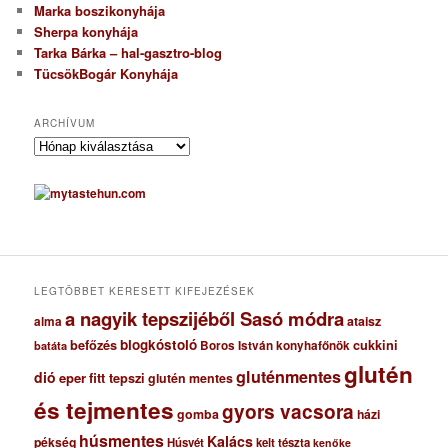
Marka boszikonyhája
Sherpa konyhája
Tarka Bárka – hal-gasztro-blog
TücsökBogár Konyhája
ARCHÍVUM
A
r
c
h
í
v
u
m
LEGTÖBBET KERESETT KIFEJEZÉSEK
a nagyik tepszijéből Sasó módra
ataisz
alma
blogkóstoló
befőzés
cukkini
Boros István konyhafőnök
batáta
glutén
gluténmentes
dió
eper
fitt tepszi
glutén mentes
és tejmentes
gyors vacsora
gomba
házi
húsmentes
Kalács
pékség
Húsvét
kelt tészta
kenőke