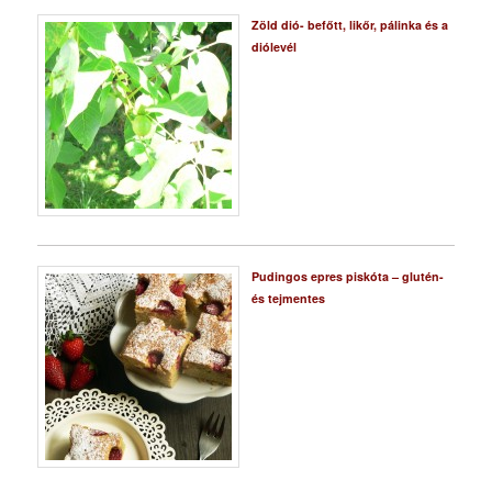
Zöld dió- befőtt, likőr, pálinka és a
diólevél
Pudingos epres piskóta – glutén-
és tejmentes