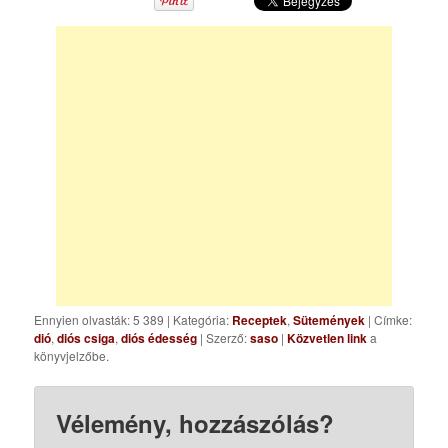
Ennyien olvasták: 5 389
|
Kategória:
Receptek
,
Sütemények
| Címke:
dió
,
diós csiga
,
diós édesség
| Szerző:
saso
|
Közvetlen link
a
könyvjelzőbe.
Vélemény, hozzászólás?