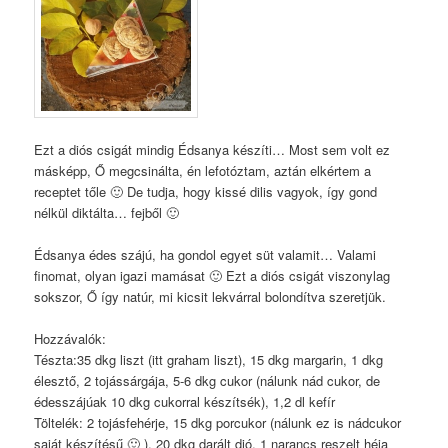
Ezt a diós csigát mindig Édsanya készíti… Most sem volt ez
másképp, Ő megcsinálta, én lefotóztam, aztán elkértem a
receptet tőle 🙂 De tudja, hogy kissé dilis vagyok, így gond
nélkül diktálta… fejből 🙂
Édsanya édes szájú, ha gondol egyet süt valamit… Valami
finomat, olyan igazi mamásat 🙂 Ezt a diós csigát viszonylag
sokszor, Ő így natúr, mi kicsit lekvárral bolondítva szeretjük.
Hozzávalók:
Tészta:35 dkg liszt (itt graham liszt), 15 dkg margarin, 1 dkg
élesztő, 2 tojássárgája, 5-6 dkg cukor (nálunk nád cukor, de
édesszájúak 10 dkg cukorral készítsék), 1,2 dl kefír
Töltelék: 2 tojásfehérje, 15 dkg porcukor (nálunk ez is nádcukor
saját készítésű 🙂 ), 20 dkg darált dió, 1 narancs reszelt héja