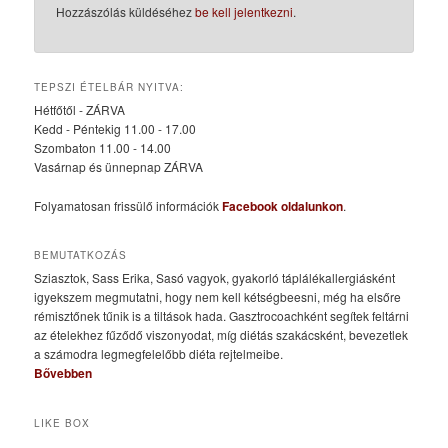
Hozzászólás küldéséhez
be kell jelentkezni
.
TEPSZI ÉTELBÁR NYITVA:
Hétfőtől - ZÁRVA
Kedd - Péntekig 11.00 - 17.00
Szombaton 11.00 - 14.00
Vasárnap és ünnepnap ZÁRVA
Folyamatosan frissülő információk
Facebook oldalunkon
.
BEMUTATKOZÁS
Sziasztok, Sass Erika, Sasó vagyok, gyakorló táplálékallergiásként
igyekszem megmutatni, hogy nem kell kétségbeesni, még ha elsőre
rémisztőnek tűnik is a tiltások hada. Gasztrocoachként segítek feltárni
az ételekhez fűződő viszonyodat, míg diétás szakácsként, bevezetlek
a számodra legmegfelelőbb diéta rejtelmeibe.
Bővebben
LIKE BOX