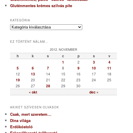
Gluténmentes krémes szilvás pite
KATEGÓRIA
K
a
t
EZ TÖRTÉNT NÁLAM…
e
g
2012. NOVEMBER
ó
h
k
s
c
p
s
v
r
1
2
3
4
i
5
6
7
8
9
10
11
a
12
13
14
15
16
17
18
19
20
21
22
23
24
25
26
27
28
29
30
« okt
dec »
AKIKET SZÍVESEN OLVASOK
Csak, mert szeretem…
Dina világa
Erdőkóstoló
Fakanálforgató tollforgató