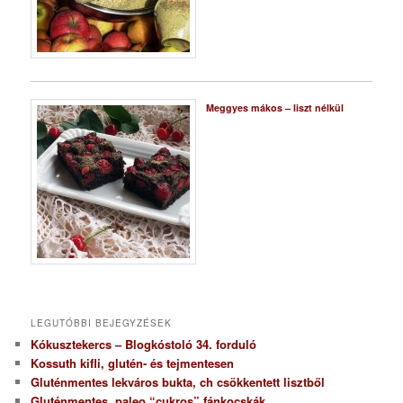
Meggyes mákos – liszt nélkül
LEGUTÓBBI BEJEGYZÉSEK
Kókusztekercs – Blogkóstoló 34. forduló
Kossuth kifli, glutén- és tejmentesen
Gluténmentes lekváros bukta, ch csökkentett lisztből
Gluténmentes, paleo “cukros” fánkocskák