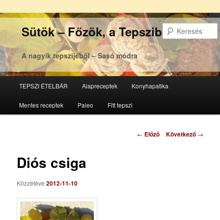
Sütök – Főzök, a Tepsziből
A nagyik tepszijéből – Sasó módra
Főmenü
TEPSZI ÉTELBÁR
Alapreceptek
Konyhapatika
Tovább
Tovább
Mentes receptek
Paleo
Fitt tepszi
az
a
elsődleges
másodlagos
Bejegyzés
←
Előző
Következő
→
navigáció
tartalomra
tartalomra
Diós csiga
Közzétéve
2012-11-10