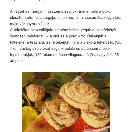
A lisztet és margarint összemorzsoljuk, mehet bele a cukor,
élesztő, kefír, tojássárgája, csipet só, és alaposan összegyúrjuk,
majd vékonyra nyújtjuk.
A tölteléket összeállítjuk: kemény habbá verjük a tojásfehérjét,
óvatosan beleforgatjuk a diót és a porcukrot. Rákenjük a
tölteléket a tésztára, és feltekerjük, mint a piskóta tekercset. Kb,
1 cm vastag szeleteket vágunk belőle és sütőpapírral bélelt
tepsire rakjuk, 180 fokos sütőben világosra sütjük, nagyjából 35-
40 perc.