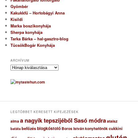
Gyömbér
Kakukkfű – Hortobágyi Anna
Kisildi
Marka boszikonyhája
Sherpa konyhája
Tarka Bárka – hal-gasztro-blog
TücsökBogár Konyhája
ARCHÍVUM
A
r
c
h
í
v
u
m
LEGTÖBBET KERESETT KIFEJEZÉSEK
a nagyik tepszijéből Sasó módra
ataisz
alma
blogkóstoló
befőzés
cukkini
Boros István konyhafőnök
batáta
glutén