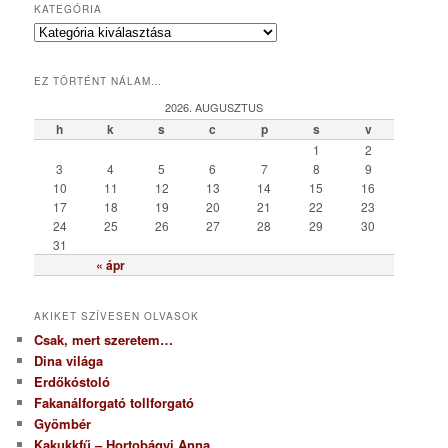
KATEGÓRIA
K
a
t
EZ TÖRTÉNT NÁLAM…
e
g
2026. AUGUSZTUS
ó
h
k
s
c
p
s
v
r
1
2
i
3
4
5
6
7
8
9
a
10
11
12
13
14
15
16
17
18
19
20
21
22
23
24
25
26
27
28
29
30
31
« ápr
AKIKET SZÍVESEN OLVASOK
Csak, mert szeretem…
Dina világa
Erdőkóstoló
Fakanálforgató tollforgató
Gyömbér
Kakukkfű – Hortobágyi Anna