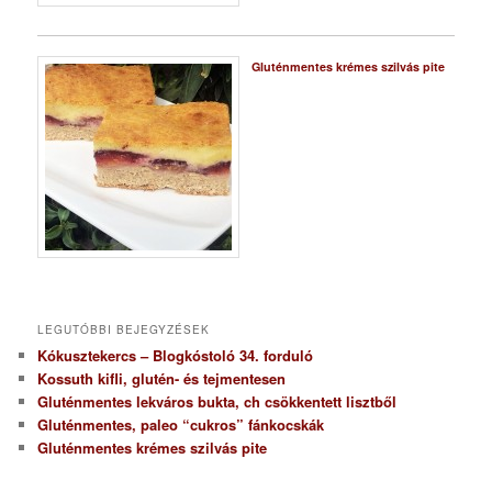
Gluténmentes krémes szilvás pite
LEGUTÓBBI BEJEGYZÉSEK
Kókusztekercs – Blogkóstoló 34. forduló
Kossuth kifli, glutén- és tejmentesen
Gluténmentes lekváros bukta, ch csökkentett lisztből
Gluténmentes, paleo “cukros” fánkocskák
Gluténmentes krémes szilvás pite