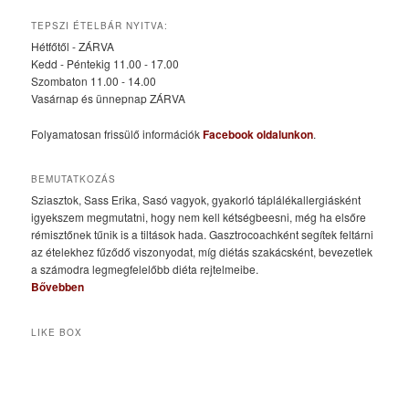
TEPSZI ÉTELBÁR NYITVA:
Hétfőtől - ZÁRVA
Kedd - Péntekig 11.00 - 17.00
Szombaton 11.00 - 14.00
Vasárnap és ünnepnap ZÁRVA
Folyamatosan frissülő információk
Facebook oldalunkon
.
BEMUTATKOZÁS
Sziasztok, Sass Erika, Sasó vagyok, gyakorló táplálékallergiásként
igyekszem megmutatni, hogy nem kell kétségbeesni, még ha elsőre
rémisztőnek tűnik is a tiltások hada. Gasztrocoachként segítek feltárni
az ételekhez fűződő viszonyodat, míg diétás szakácsként, bevezetlek
a számodra legmegfelelőbb diéta rejtelmeibe.
Bővebben
LIKE BOX