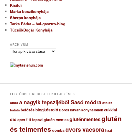
Kisildi
Marka boszikonyhája
Sherpa konyhája
Tarka Bárka – hal-gasztro-blog
TücsökBogár Konyhája
ARCHÍVUM
A
r
c
h
í
v
u
m
LEGTÖBBET KERESETT KIFEJEZÉSEK
a nagyik tepszijéből Sasó módra
ataisz
alma
blogkóstoló
befőzés
cukkini
Boros István konyhafőnök
batáta
glutén
gluténmentes
dió
eper
fitt tepszi
glutén mentes
és tejmentes
gyors vacsora
gomba
házi