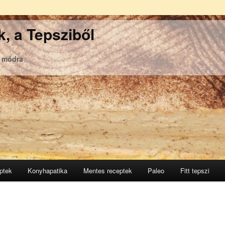
, a Tepsziből
ó módra
ptek
Konyhapatika
Mentes receptek
Paleo
Fitt tepszi