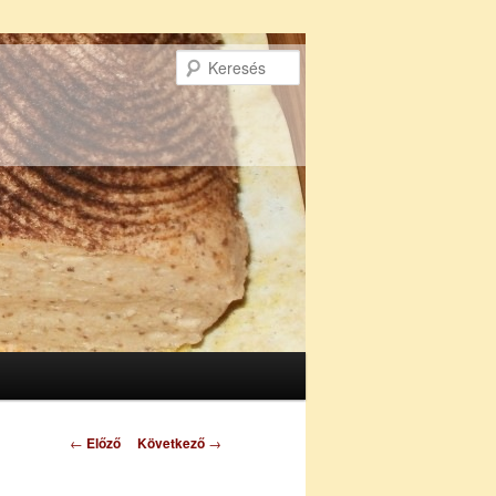
Keresés
Bejegyzés
←
Előző
Következő
→
navigáció