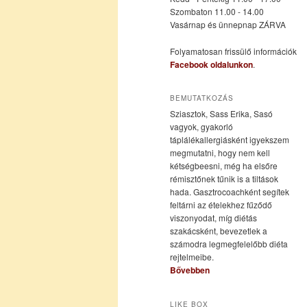
Szombaton 11.00 - 14.00
Vasárnap és ünnepnap ZÁRVA
tartalomra
tartalomra
Folyamatosan frissülő információk
Facebook oldalunkon
.
BEMUTATKOZÁS
Sziasztok, Sass Erika, Sasó
vagyok, gyakorló
táplálékallergiásként igyekszem
megmutatni, hogy nem kell
kétségbeesni, még ha elsőre
rémisztőnek tűnik is a tiltások
hada. Gasztrocoachként segítek
feltárni az ételekhez fűződő
viszonyodat, míg diétás
szakácsként, bevezetlek a
számodra legmegfelelőbb diéta
rejtelmeibe.
Bővebben
LIKE BOX