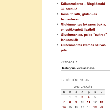
Kókusztekercs – Blogkóstoló
34. forduló
Kossuth kifli, glutén- és
tejmentesen
Gluténmentes lekváros bukta,
ch csökkentett lisztből
Gluténmentes, paleo “cukros”
fánkocskák
Gluténmentes krémes szilvás
pite
KATEGÓRIA
K
a
t
EZ TÖRTÉNT NÁLAM…
e
g
2013. JANUÁR
ó
h
k
s
c
p
s
v
r
1
2
3
4
5
6
i
7
8
9
10
11
12
13
a
14
15
16
17
18
19
20