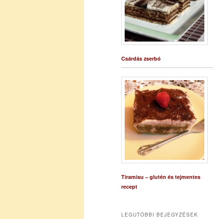
Csárdás zserbó
Tiramisu – glutén és tejmentes
recept
LEGUTÓBBI BEJEGYZÉSEK