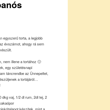
panós
 egyszerű torta, a legjobb
az évszámot, ahogy rá sem
készült.
, nem illene a tortához 🙂
ek, egy születésnapi
tam táncrendbe az Ünnepeltet,
észüljenek a tortájáról…
!
g vaj, 1/2 dl rum, 2dl tej, 2
 kakaópor
iskótalapot készítek, mint a