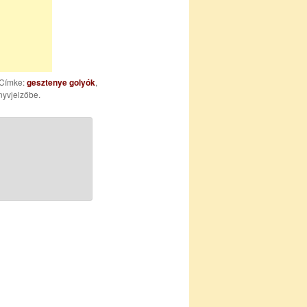
 Címke:
gesztenye golyók
,
nyvjelzőbe.