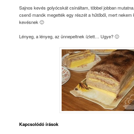
Sajnos kevés golyócskát csináltam, többel jobban mutatna,
csenő manók megették egy részét a hűtőből, mert nekem 
kevésnek 🙂
Lényeg, a lényeg, az ünnepeltnek ízlett… Ugye? 🙂
Kapcsolódó írások