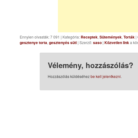
Ennyien olvasták: 7 091
|
Kategória:
Receptek
,
Sütemények
,
Torták
|
gesztenye torta
,
gesztenyés süti
| Szerző:
saso
|
Közvetlen link
a kö
Vélemény, hozzászólás?
Hozzászólás küldéséhez
be kell jelentkezni
.