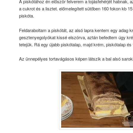
A piskótához én először felverem a tojásfehérjét habnak, a
a cukrot és a lisztet. előmelegített sütőben 160 fokon kb 1
piskóta.
Feldaraboltam a piskótát, az alsó lapra kentem egy adag k
gesztenyegolyókat kissé elszórva, aztán befedtem úgy kré
tetejük. Rá egy újabb piskótalap, majd krém, piskótalap é
Az ünnepélyes tortavágásos képen látszik a bal alsó sarok