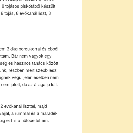
 8 tojásos piskótából készült
 tojás, 8 evőkanál liszt, 8
em 3 dkg porcukorral és ebből
tottam. Bár nem vagyok egy
ség és hasznos tanács között
atunk, részben mert szebb lesz
gnek végül jelen esetben nem
em jutott, de az állaga jó lett.
2 evőkanál liszttel, majd
ajjal, a rummal és a maradék
g ezt is a hűtőbe tettem.