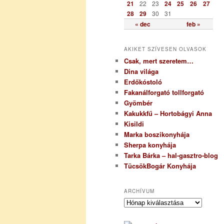
21
22
23
24
25
26
27
28
29
30
31
« dec
feb »
AKIKET SZÍVESEN OLVASOK
Csak, mert szeretem…
Dina világa
Erdőkóstoló
Fakanálforgató tollforgató
Gyömbér
Kakukkfű – Hortobágyi Anna
Kisildi
Marka boszikonyhája
Sherpa konyhája
Tarka Bárka – hal-gasztro-blog
TücsökBogár Konyhája
ARCHÍVUM
A
r
c