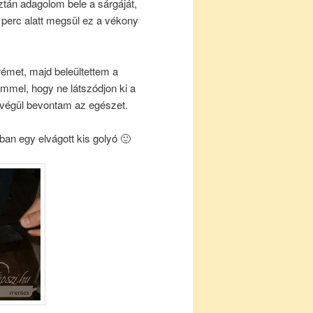
ztán adagolom bele a sárgáját,
5 perc alatt megsül ez a vékony
rémet, majd beleültettem a
mmel, hogy ne látszódjon ki a
s végül bevontam az egészet.
ban egy elvágott kis golyó 🙂