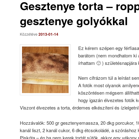
Gesztenye torta – rop
gesztenye golyókkal
Közzétéve
2013-01-14
Ez kérem szépen egy férfiasan
barátom (nem mondhatom ki 
írhattam 🙂 ) születésnapjára 
Nem cifrázom túl a leírást sem
A fotók most olyanok amilyen
köszöntésen mégsem állíthat
hogy igazán élvezetes fotók k
Viszont élvezetes a torta, érdemes elkészíteni és ízlelgetni
Hozzávalók: 500 gr gesztenyemassza, 20 dkg porcukor, 10 dk
kanál liszt, 2 kanál cukor, 6 dkg étcsokoládé, a szóráshoz
Piskóta – én ha nem kerek tortát sütök, akkor egy vékony p