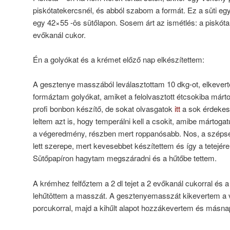
piskótatekercsnél, és abból szabom a formát. Ez a süti egy
egy 42×55 -ös sütőlapon. Sosem árt az ismétlés: a piskóta 8
evőkanál cukor.
Én a golyókat és a krémet előző nap elkészítettem:
A gesztenye masszából leválasztottam 10 dkg-ot, elkevert
formáztam golyókat, amiket a felolvasztott étcsokiba már
profi bonbon készítő, de sokat olvasgatok
itt
a sok érdekes
leltem azt is, hogy temperálni kell a csokit, amibe mártog
a végeredmény, részben mert roppanósabb. Nos, a szépsé
lett szerepe, mert kevesebbet készítettem és így a tetejére n
Sütőpapíron hagytam megszáradni és a hűtőbe tettem.
A krémhez felfőztem a 2 dl tejet a 2 evőkanál cukorral és a 
lehűtöttem a masszát. A gesztenyemasszát kikevertem a v
porcukorral, majd a kihűlt alapot hozzákevertem és másnapi