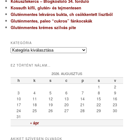
Kókusztekercs – Blogkóstoló 34. forduló
Kossuth kifli, glutén- és tejmentesen
Gluténmentes lekváros bukta, ch csökkentett lisztből
Gluténmentes, paleo “cukros” fánkocskák
Gluténmentes krémes szilvás pite
KATEGÓRIA
K
a
t
EZ TÖRTÉNT NÁLAM…
e
g
2026. AUGUSZTUS
ó
h
k
s
c
p
s
v
r
1
2
i
3
4
5
6
7
8
9
a
10
11
12
13
14
15
16
17
18
19
20
21
22
23
24
25
26
27
28
29
30
31
« ápr
AKIKET SZÍVESEN OLVASOK