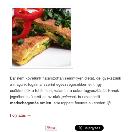
Bár nem követünk határozottan semmilyen diétát, de igyekszünk
a magunk fogalmai szerint egészségesebben élni, így
csökkentjük a fehér liszt, valamint a cukor fogyasztását. Ennek
jegyében született ez az akár
paleo
nak is nevezhető
medvehagymás omlett
, ami roppant finomra sikeredett 🙂
Folytatás
→