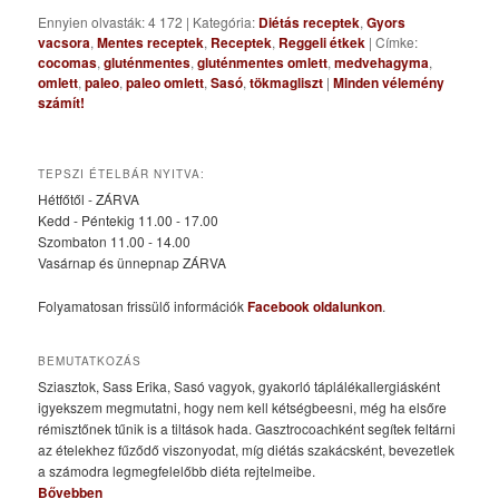
Ennyien olvasták: 4 172
|
Kategória:
Diétás receptek
,
Gyors
vacsora
,
Mentes receptek
,
Receptek
,
Reggeli étkek
|
Címke:
cocomas
,
gluténmentes
,
gluténmentes omlett
,
medvehagyma
,
omlett
,
paleo
,
paleo omlett
,
Sasó
,
tökmagliszt
|
Minden vélemény
számít!
TEPSZI ÉTELBÁR NYITVA:
Hétfőtől - ZÁRVA
Kedd - Péntekig 11.00 - 17.00
Szombaton 11.00 - 14.00
Vasárnap és ünnepnap ZÁRVA
Folyamatosan frissülő információk
Facebook oldalunkon
.
BEMUTATKOZÁS
Sziasztok, Sass Erika, Sasó vagyok, gyakorló táplálékallergiásként
igyekszem megmutatni, hogy nem kell kétségbeesni, még ha elsőre
rémisztőnek tűnik is a tiltások hada. Gasztrocoachként segítek feltárni
az ételekhez fűződő viszonyodat, míg diétás szakácsként, bevezetlek
a számodra legmegfelelőbb diéta rejtelmeibe.
Bővebben