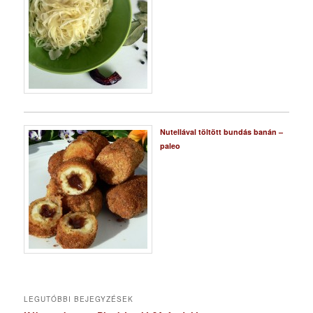
Nutellával töltött bundás banán –
paleo
LEGUTÓBBI BEJEGYZÉSEK