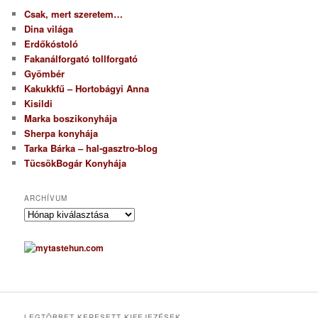
Csak, mert szeretem…
Dina világa
Erdőkóstoló
Fakanálforgató tollforgató
Gyömbér
Kakukkfű – Hortobágyi Anna
Kisildi
Marka boszikonyhája
Sherpa konyhája
Tarka Bárka – hal-gasztro-blog
TücsökBogár Konyhája
ARCHÍVUM
A
r
c
h
í
v
u
m
LEGTÖBBET KERESETT KIFEJEZÉSEK