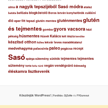
a nagyik tepszijéből Sasó módra
ataisz
alma
blogkóstoló
befőzés
cukkini
Boros István konyhafőnök
batáta
glutén
gluténmentes
dió
eper
fitt tepszi
glutén mentes
és tejmentes
gyors vacsora
gomba
házi
húsmentes
Kalács
pékség
Húsvét
kelt tészta
kenőke
készítsd otthon
lekvár
leves
maradéktalanul
köles
paleo
medvehagyma
recept
palacsinta
pogácsa
Sasó
tejmentes
tejmentes
sütemény
spárga
sütőtök
sütemény
vegán
vendégváró
édesség
torta
totu
túró
éléskamra lisztkeverék
Köszönjük WordPress! |
Fordítás:
DjZoNe
és
FYGureout