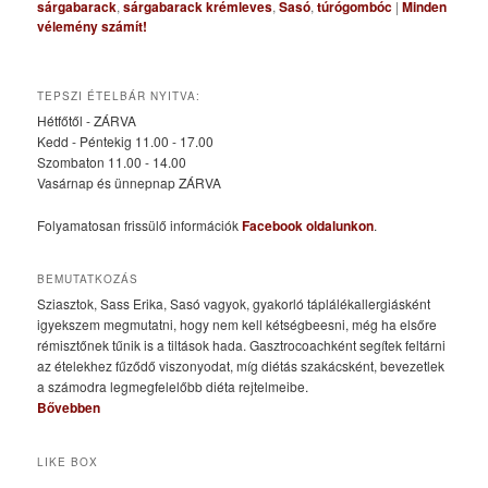
sárgabarack
,
sárgabarack krémleves
,
Sasó
,
túrógombóc
|
Minden
vélemény számít!
TEPSZI ÉTELBÁR NYITVA:
Hétfőtől - ZÁRVA
Kedd - Péntekig 11.00 - 17.00
Szombaton 11.00 - 14.00
Vasárnap és ünnepnap ZÁRVA
Folyamatosan frissülő információk
Facebook oldalunkon
.
BEMUTATKOZÁS
Sziasztok, Sass Erika, Sasó vagyok, gyakorló táplálékallergiásként
igyekszem megmutatni, hogy nem kell kétségbeesni, még ha elsőre
rémisztőnek tűnik is a tiltások hada. Gasztrocoachként segítek feltárni
az ételekhez fűződő viszonyodat, míg diétás szakácsként, bevezetlek
a számodra legmegfelelőbb diéta rejtelmeibe.
Bővebben
LIKE BOX