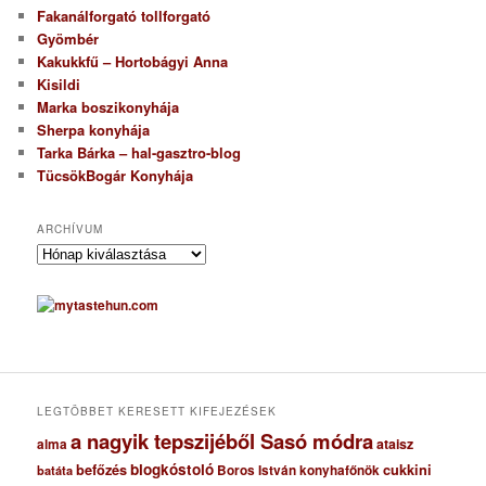
Fakanálforgató tollforgató
Gyömbér
Kakukkfű – Hortobágyi Anna
Kisildi
Marka boszikonyhája
Sherpa konyhája
Tarka Bárka – hal-gasztro-blog
TücsökBogár Konyhája
ARCHÍVUM
A
r
c
h
í
v
u
m
LEGTÖBBET KERESETT KIFEJEZÉSEK
a nagyik tepszijéből Sasó módra
ataisz
alma
blogkóstoló
befőzés
cukkini
Boros István konyhafőnök
batáta