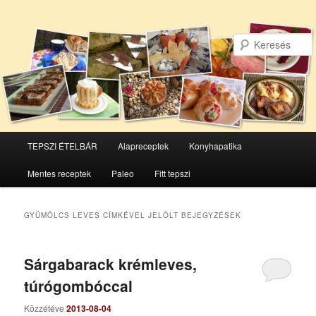
Főmenü
TEPSZI ÉTELBÁR
Alapreceptek
Konyhapatika
Tovább
Tovább
Mentes receptek
Paleo
Fitt tepszi
az
a
elsődleges
másodlagos
GYÜMÖLCS LEVES
CÍMKÉVEL JELÖLT BEJEGYZÉSEK
tartalomra
tartalomra
Sárgabarack krémleves,
túrógombóccal
Közzétéve
2013-08-04