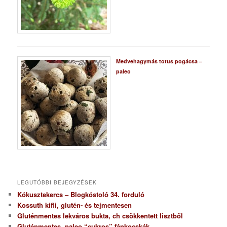
Medvehagymás totus pogácsa –
paleo
LEGUTÓBBI BEJEGYZÉSEK
Kókusztekercs – Blogkóstoló 34. forduló
Kossuth kifli, glutén- és tejmentesen
Gluténmentes lekváros bukta, ch csökkentett lisztből
Gluténmentes, paleo “cukros” fánkocskák