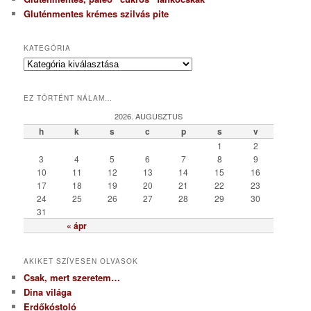
Gluténmentes krémes szilvás pite
KATEGÓRIA
K
a
t
EZ TÖRTÉNT NÁLAM…
e
g
2026. AUGUSZTUS
ó
h
k
s
c
p
s
v
r
1
2
i
3
4
5
6
7
8
9
a
10
11
12
13
14
15
16
17
18
19
20
21
22
23
24
25
26
27
28
29
30
31
« ápr
AKIKET SZÍVESEN OLVASOK
Csak, mert szeretem…
Dina világa
Erdőkóstoló