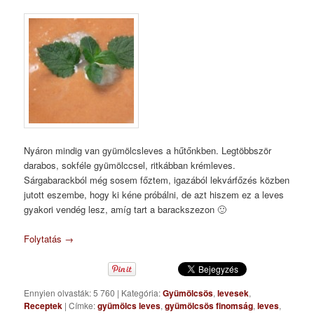
Nyáron mindig van gyümölcsleves a hűtőnkben. Legtöbbször
darabos, sokféle gyümölccsel, ritkábban krémleves.
Sárgabarackból még sosem főztem, igazából lekvárfőzés közben
jutott eszembe, hogy ki kéne próbálni, de azt hiszem ez a leves
gyakori vendég lesz, amíg tart a barackszezon 🙂
Folytatás
→
Ennyien olvasták: 5 760
|
Kategória:
Gyümölcsös
,
levesek
,
Receptek
|
Címke:
gyümölcs leves
,
gyümölcsös finomság
,
leves
,