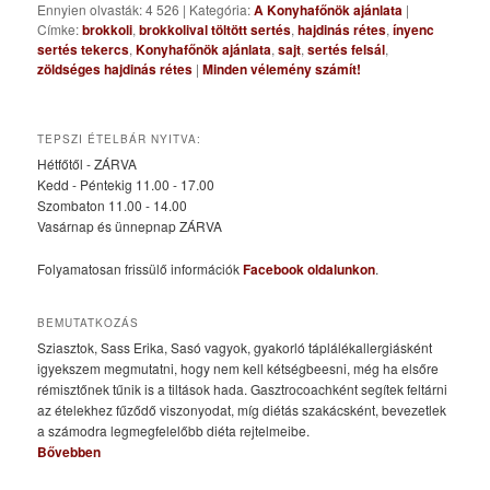
Ennyien olvasták: 4 526
|
Kategória:
A Konyhafőnök ajánlata
|
Címke:
brokkoli
,
brokkolival töltött sertés
,
hajdinás rétes
,
ínyenc
sertés tekercs
,
Konyhafőnök ajánlata
,
sajt
,
sertés felsál
,
zöldséges hajdinás rétes
|
Minden vélemény számít!
TEPSZI ÉTELBÁR NYITVA:
Hétfőtől - ZÁRVA
Kedd - Péntekig 11.00 - 17.00
Szombaton 11.00 - 14.00
Vasárnap és ünnepnap ZÁRVA
Folyamatosan frissülő információk
Facebook oldalunkon
.
BEMUTATKOZÁS
Sziasztok, Sass Erika, Sasó vagyok, gyakorló táplálékallergiásként
igyekszem megmutatni, hogy nem kell kétségbeesni, még ha elsőre
rémisztőnek tűnik is a tiltások hada. Gasztrocoachként segítek feltárni
az ételekhez fűződő viszonyodat, míg diétás szakácsként, bevezetlek
a számodra legmegfelelőbb diéta rejtelmeibe.
Bővebben