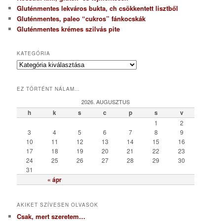
Gluténmentes lekváros bukta, ch csökkentett lisztből
Gluténmentes, paleo “cukros” fánkocskák
Gluténmentes krémes szilvás pite
KATEGÓRIA
K
a
t
EZ TÖRTÉNT NÁLAM…
e
g
2026. AUGUSZTUS
ó
h
k
s
c
p
s
v
r
1
2
i
3
4
5
6
7
8
9
a
10
11
12
13
14
15
16
17
18
19
20
21
22
23
24
25
26
27
28
29
30
31
« ápr
AKIKET SZÍVESEN OLVASOK
Csak, mert szeretem…