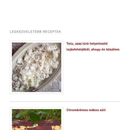
LEGKEDVELETEBB RECEPTEK
Totu, azaz túró helyettesítő
tojásfehérjéből, ahogy én készítem
Citromkrémes mákos süti