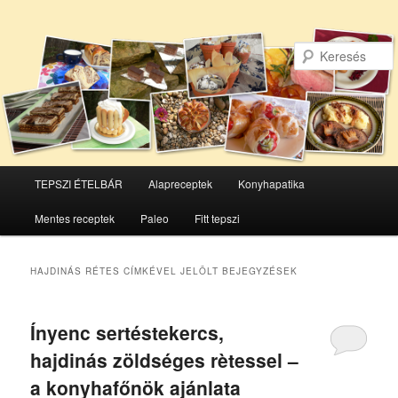
Főmenü
TEPSZI ÉTELBÁR
Alapreceptek
Konyhapatika
Tovább
Tovább
Mentes receptek
Paleo
Fitt tepszi
az
a
elsődleges
másodlagos
HAJDINÁS RÉTES
CÍMKÉVEL JELÖLT BEJEGYZÉSEK
tartalomra
tartalomra
Ínyenc sertéstekercs,
hajdinás zöldséges rètessel –
a konyhafőnök ajánlata