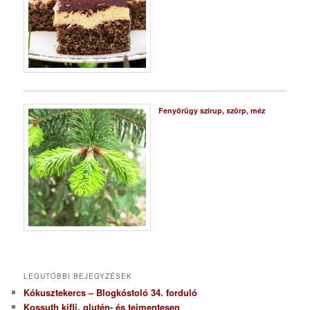
Fenyőrügy szirup, szörp, méz
LEGUTÓBBI BEJEGYZÉSEK
Kókusztekercs – Blogkóstoló 34. forduló
Kossuth kifli, glutén- és tejmentesen