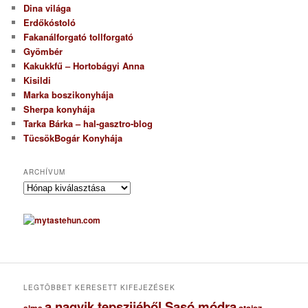
Dina világa
Erdőkóstoló
Fakanálforgató tollforgató
Gyömbér
Kakukkfű – Hortobágyi Anna
Kisildi
Marka boszikonyhája
Sherpa konyhája
Tarka Bárka – hal-gasztro-blog
TücsökBogár Konyhája
ARCHÍVUM
A
r
c
h
í
v
u
m
LEGTÖBBET KERESETT KIFEJEZÉSEK
a nagyik tepszijéből Sasó módra
ataisz