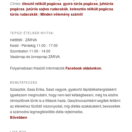
Címke:
élesztő nélküli pogácsa
,
gyors túrós pogácsa
,
juhtúrós
pogácsa
,
jutúrós sajtos rudacskák
,
kelesztés nélküli pogácsa
,
túrós rudacskák
|
Minden vélemény számít!
TEPSZI ÉTELBÁR NYITVA:
Hétfőtől - ZÁRVA
Kedd - Péntekig 11.00 - 17.00
Szombaton 11.00 - 14.00
Vasárnap és ünnepnap ZÁRVA
Folyamatosan frissülő információk
Facebook oldalunkon
.
BEMUTATKOZÁS
Sziasztok, Sass Erika, Sasó vagyok, gyakorló táplálékallergiásként
igyekszem megmutatni, hogy nem kell kétségbeesni, még ha elsőre
rémisztőnek tűnik is a tiltások hada. Gasztrocoachként segítek feltárni
az ételekhez fűződő viszonyodat, míg diétás szakácsként, bevezetlek
a számodra legmegfelelőbb diéta rejtelmeibe.
Bővebben
LIKE BOX