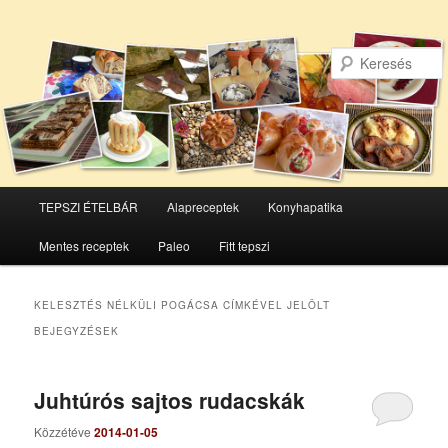
Főmenü
TEPSZI ÉTELBÁR
Alapreceptek
Konyhapatika
Tovább
Tovább
Mentes receptek
Paleo
Fitt tepszi
az
a
elsődleges
másodlagos
KELESZTÉS NÉLKÜLI POGÁCSA
CÍMKÉVEL JELÖLT
BEJEGYZÉSEK
tartalomra
tartalomra
Juhtúrós sajtos rudacskák
Közzétéve
2014-01-05