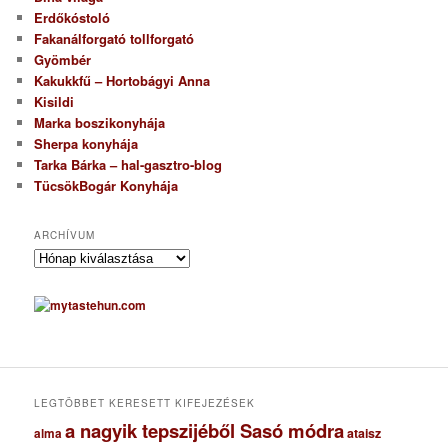
Erdőkóstoló
Fakanálforgató tollforgató
Gyömbér
Kakukkfű – Hortobágyi Anna
Kisildi
Marka boszikonyhája
Sherpa konyhája
Tarka Bárka – hal-gasztro-blog
TücsökBogár Konyhája
ARCHÍVUM
A
r
c
h
í
v
u
m
LEGTÖBBET KERESETT KIFEJEZÉSEK
a nagyik tepszijéből Sasó módra
ataisz
alma