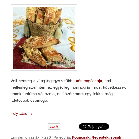
Volt nemrég a világ legegyszerűbb
túrós pogácsája
, ami
mellesleg szerintem az egyik legfinomabb is, most következzék
ennek juhtúrós változata, ami számomra egy fokkal még
ízletesebb csemege.
Folytatás
→
Ennyien olvasták: 7 296
|
Kategória:
Pogácsák
,
Receptek
,
sósak
|