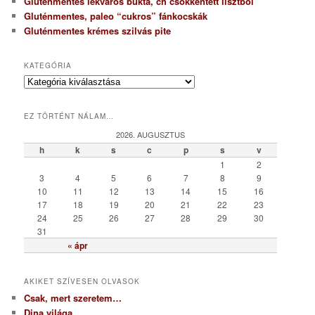
Gluténmentes lekváros bukta, ch csökkentett lisztből
Gluténmentes, paleo “cukros” fánkocskák
Gluténmentes krémes szilvás pite
KATEGÓRIA
K
a
t
EZ TÖRTÉNT NÁLAM…
e
g
2026. AUGUSZTUS
ó
h
k
s
c
p
s
v
r
1
2
i
3
4
5
6
7
8
9
a
10
11
12
13
14
15
16
17
18
19
20
21
22
23
24
25
26
27
28
29
30
31
« ápr
AKIKET SZÍVESEN OLVASOK
Csak, mert szeretem…
Dina világa